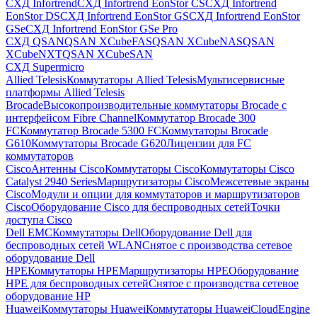
СХД Infortrend
СХД Infortrend EonStor CS
СХД Infortrend
EonStor DS
СХД Infortrend EonStor GS
СХД Infortrend EonStor
GSe
СХД Infortrend EonStor GSe Pro
СХД QSAN
QSAN XCubeFAS
QSAN XCubeNAS
QSAN
XCubeNXT
QSAN XCubeSAN
СХД Supermicro
Allied Telesis
Коммутаторы Allied Telesis
Мультисервисные
платформы Allied Telesis
Brocade
Высокопроизводительные коммутаторы Brocade с
интерфейсом Fibre Channel
Коммутатор Brocade 300
FC
Коммутатор Brocade 5300 FC
Коммутаторы Brocade
G610
Коммутаторы Brocade G620
Лицензии для FC
коммутаторов
Cisco
Антенны Cisco
Коммутаторы Cisco
Коммутаторы Cisco
Catalyst 2940 Series
Маршрутизаторы Cisco
Межсетевые экраны
Cisco
Модули и опции для коммутаторов и маршрутизаторов
Cisco
Оборудование Cisco для беспроводных сетей
Точки
доступа Cisco
Dell EMC
Коммутаторы Dell
Оборудование Dell для
беспроводных сетей WLAN
Снятое с производства сетевое
оборудование Dell
HPE
Коммутаторы HPE
Маршрутизаторы HPE
Оборудование
HPE для беспроводных сетей
Снятое с производства сетевое
оборудование HP
Huawei
Коммутаторы Huawei
Коммутаторы HuaweiCloudEngine