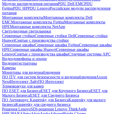
Модули распределения питания
PDU Dell EMC
PDU
Fujitsu
PDU HP
PDU Lenovo
Российские модули распределения
питания
Монтажные комплекты
Монтажные комплекты Dell
EMC
Монтажные комплекты Fujitsu
Монтажные комплекты
HPE
Монтажные комплекты NetApp
Светодиодные светильники
Серверные стойки
Серверные стойки Dell
Серверные стойки
Huawei
Снятые с производства стойки
Серверные шкафы
Серверные шкафы Fujitsu
Серверные шкафы
HPE
Серверные шкафы Huawei
Серверные шкафы
Lenovo
Снятые с производства шкафы
Стоечные системы APC
Видеодомофоны и опции
Видеорегистраторы
Камеры
Мониторы для видеонаблюдения
ПО ITV для систем безопасности и видеонаблюдения
Axxon
Next
Интеллект Лайт
ПО Интеллект
Термокожухи для камер
ПО ESET для Бизнеса
ESET для Крупного Бизнеса
ESET для
Малого Бизнеса
ESET для Среднего Бизнеса
ПО Антивирус Kaspersky для Бизнеса
Kaspersky для малого
бизнеса
Kaspersky для среднего бизнеса
Решения Lenovo
SDI-решения Lenovo ThinkAgile
HPE
3PAR
Alletra
Altair
Aruba
Athonet
Bright Cluster