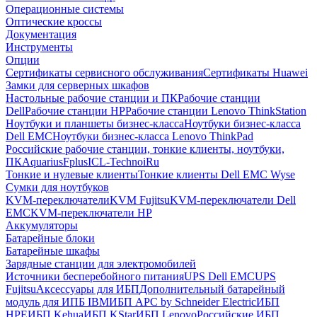
Операционные системы
Оптические кроссы
Документация
Инструменты
Опции
Сертификаты сервисного обслуживания
Сертификаты Huawei
Замки для серверных шкафов
Настольные рабочие станции и ПК
Рабочие станции
Dell
Рабочие станции HP
Рабочие станции Lenovo ThinkStation
Ноутбуки и планшеты бизнес-класса
Ноутбуки бизнес-класса
Dell EMC
Ноутбуки бизнес-класса Lenovo ThinkPad
Российские рабочие станции, тонкие клиенты, ноутбуки,
ПК
Aquarius
Fplus
ICL-Techno
iRu
Тонкие и нулевые клиенты
Тонкие клиенты Dell EMC Wyse
Сумки для ноутбуков
KVM-переключатели
KVM Fujitsu
KVM-переключатели Dell
EMC
KVM-переключатели HP
Аккумуляторы
Батарейные блоки
Батарейные шкафы
Зарядные станции для электромобилей
Источники бесперебойного питания
UPS Dell EMC
UPS
Fujitsu
Аксессуары для ИБП
Дополнительный батарейный
модуль для ИПБ IBM
ИБП APC by Schneider Electric
ИБП
HPE
ИБП Kehua
ИБП KStar
ИБП Lenovo
Российские ИБП