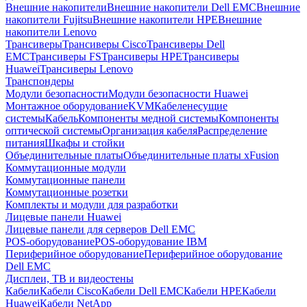
Внешние накопители
Внешние накопители Dell EMC
Внешние
накопители Fujitsu
Внешние накопители HPE
Внешние
накопители Lenovo
Трансиверы
Трансиверы Cisco
Трансиверы Dell
EMC
Трансиверы FS
Трансиверы HPE
Трансиверы
Huawei
Трансиверы Lenovo
Транспондеры
Модули безопасности
Модули безопасности Huawei
Монтажное оборудование
KVM
Кабеленесущие
системы
Кабель
Компоненты медной системы
Компоненты
оптической системы
Организация кабеля
Распределение
питания
Шкафы и стойки
Объединительные платы
Объединительные платы xFusion
Коммутационные модули
Коммутационные панели
Коммутационные розетки
Комплекты и модули для разработки
Лицевые панели Huawei
Лицевые панели для серверов Dell EMC
POS-оборудование
POS-оборудование IBM
Периферийное оборудование
Периферийное оборудование
Dell EMC
Дисплеи, ТВ и видеостены
Кабели
Кабели Cisco
Кабели Dell EMC
Кабели HPE
Кабели
Huawei
Кабели NetApp