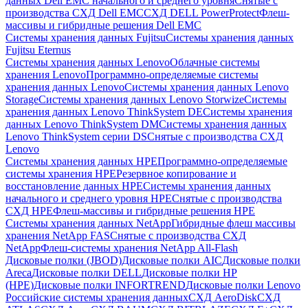
данных Dell EMC начального и среднего уровня
Снятые с
производства СХД Dell EMC
СХД DELL PowerProtect
Флеш-
массивы и гибридные решения Dell EMC
Системы хранения данных Fujitsu
Системы хранения данных
Fujitsu Eternus
Системы хранения данных Lenovo
Облачные системы
хранения Lenovo
Программно-определяемые системы
хранения данных Lenovo
Системы хранения данных Lenovo
Storage
Системы хранения данных Lenovo Storwize
Системы
хранения данных Lenovo ThinkSystem DE
Системы хранения
данных Lenovo ThinkSystem DM
Системы хранения данных
Lenovo ThinkSystem серии DS
Снятые с производства СХД
Lenovo
Системы хранения данных HPE
Программно-определяемые
системы хранения HPE
Резервное копирование и
восстановление данных HPE
Системы хранения данных
начального и среднего уровня HPE
Снятые с производства
СХД HPE
Флеш-массивы и гибридные решения HPE
Cистемы хранения данных NetApp
Гибридные флеш массивы
хранения NetApp FAS
Снятые с производства СХД
NetApp
Флеш-системы хранения NetApp All-Flash
Дисковые полки (JBOD)
Дисковые полки AIC
Дисковые полки
Areca
Дисковые полки DELL
Дисковые полки HP
(HPE)
Дисковые полки INFORTREND
Дисковые полки Lenovo
Российские системы хранения данных
СХД AeroDisk
СХД