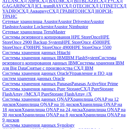
ATLAS
СХД Aрго
СХД BAUM
СХД BITBLAZE
СХД F+
СХД
GAGARIN
СХД ICL teamRAY
СХД QTECH
СХД UTINET
СХД
YADRO
СХД Аквариус
СХД ГРАВИТОН
СХД НОРСИ-
ТРАНС
Сетевые хранилища Asustor
Asustor Drivestor
Asustor
Flashstor
Asustor Lockerstor
Asustor Nimbustor
Сетевые хранилища TerraMaster
Системы резервного копирования HPE StoreOnce
HPE
StoreOnce 2900 Backup System
HPE StoreOnce 4500
HPE
StoreOnce 4700
HPE StoreOnce 4900
HPE StoreOnce 5500
Системы хранения данных Hitachi
Системы хранения данных IBM
IBM FlashSystem
Системы
резервного копирования данных IBM
Системы хранения IBM
для Big Data
Снятые с производства СХД IBM
Системы хранения данных Oracle
Управление и ПО для
систем хранения данных Oracle
Системы хранения данных Panasas
Panasas ActiveStor Prime
Системы хранения данных Pure Storage
СХД PureStorage
FlashArray //M
СХД PureStorage FlashArray //X
Системы хранения данных QNAP
Хранилища QNAP на 12
дисков
Хранилища QNAP на 16 дисков
Хранилища QNAP на
18 дисков
Хранилища QNAP на 24 диска
Хранилища QNAP на
30 дисков
Хранилища QNAP на 8 дисков
Хранилища QNAP на
9 дисков
Системы хранения данных Synology