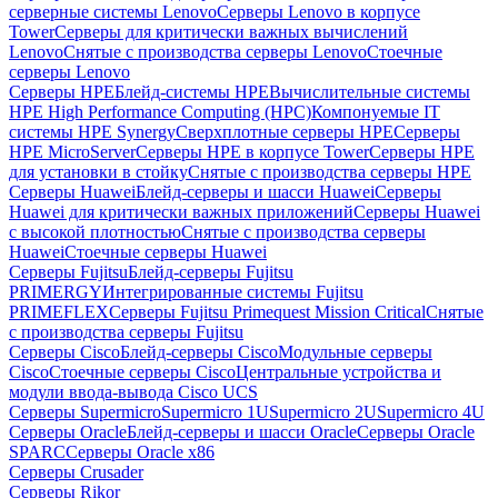
серверные системы Lenovo
Серверы Lenovo в корпусе
Tower
Серверы для критически важных вычислений
Lenovo
Снятые с производства серверы Lenovo
Стоечные
серверы Lenovo
Серверы HPE
Блейд-системы HPE
Вычислительные системы
HPE High Performance Computing (HPC)
Компонуемые IT
системы HPE Synergy
Сверхплотные серверы HPE
Серверы
HPE MicroServer
Серверы HPE в корпусе Tower
Серверы HPE
для установки в стойку
Снятые с производства серверы HPE
Серверы Huawei
Блейд-серверы и шасси Huawei
Серверы
Huawei для критически важных приложений
Серверы Huawei
с высокой плотностью
Снятые с производства серверы
Huawei
Стоечные серверы Huawei
Серверы Fujitsu
Блейд-серверы Fujitsu
PRIMERGY
Интегрированные системы Fujitsu
PRIMEFLEX
Серверы Fujitsu Primequest Mission Critical
Снятые
с производства серверы Fujitsu
Серверы Cisco
Блейд-серверы Cisco
Модульные серверы
Cisco
Стоечные серверы Cisco
Центральные устройства и
модули ввода-вывода Cisco UCS
Серверы Supermicro
Supermicro 1U
Supermicro 2U
Supermicro 4U
Серверы Oracle
Блейд-серверы и шасси Oracle
Серверы Oracle
SPARC
Серверы Oracle x86
Серверы Crusader
Серверы Rikor