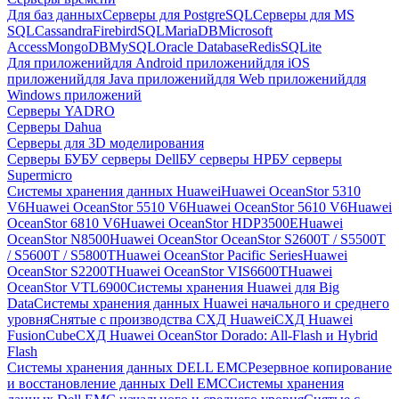
Для баз данных
Серверы для PostgreSQL
Серверы для MS
SQL
Cassandra
FirebirdSQL
MariaDB
Microsoft
Access
MongoDB
MySQL
Oracle Database
Redis
SQLite
Для приложений
для Android приложений
для iOS
приложений
для Java приложений
для Web приложений
для
Windows приложений
Серверы YADRO
Серверы Dahua
Серверы для 3D моделирования
Серверы БУ
БУ серверы Dell
БУ серверы HP
БУ серверы
Supermicro
Системы хранения данных Huawei
Huawei OceanStor 5310
V6
Huawei OceanStor 5510 V6
Huawei OceanStor 5610 V6
Huawei
OceanStor 6810 V6
Huawei OceanStor HDP3500E
Huawei
OceanStor N8500
Huawei OceanStor OceanStor S2600T / S5500T
/ S5600T / S5800T
Huawei OceanStor Pacific Series
Huawei
OceanStor S2200T
Huawei OceanStor VIS6600T
Huawei
OceanStor VTL6900
Системы хранения Huawei для Big
Data
Системы хранения данных Huawei начального и среднего
уровня
Снятые с производства СХД Huawei
СХД Huawei
FusionCube
СХД Huawei OceanStor Dorado: All-Flash и Hybrid
Flash
Системы хранения данных DELL EMC
Резервное копирование
и восстановление данных Dell EMC
Системы хранения