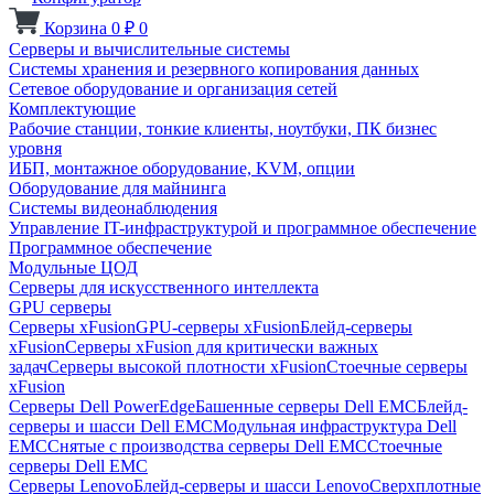
Корзина
0
₽
0
Серверы и вычислительные системы
Системы хранения и резервного копирования данных
Сетевое оборудование и организация сетей
Комплектующие
Рабочие станции, тонкие клиенты, ноутбуки, ПК бизнес
уровня
ИБП, монтажное оборудование, KVM, опции
Оборудование для майнинга
Системы видеонаблюдения
Управление IT-инфраструктурой и программное обеспечение
Программное обеспечение
Модульные ЦОД
Серверы для искусственного интеллекта
GPU серверы
Серверы xFusion
GPU-серверы xFusion
Блейд-серверы
xFusion
Серверы xFusion для критически важных
задач
Серверы высокой плотности xFusion
Стоечные серверы
xFusion
Серверы Dell PowerEdge
Башенные серверы Dell EMC
Блейд-
серверы и шасси Dell EMC
Модульная инфраструктура Dell
EMC
Снятые с производства серверы Dell EMC
Стоечные
серверы Dell EMC
Серверы Lenovo
Блейд-серверы и шасси Lenovo
Сверхплотные