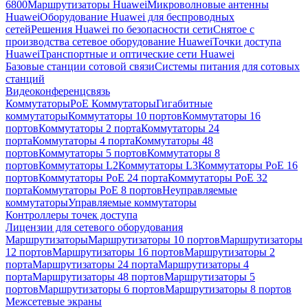
6800
Маршрутизаторы Huawei
Микроволновые антенны
Huawei
Оборудование Huawei для беспроводных
сетей
Решения Huawei по безопасности сети
Снятое с
производства сетевое оборудование Huawei
Точки доступа
Huawei
Транспортные и оптические сети Huawei
Базовые станции сотовой связи
Системы питания для сотовых
станций
Видеоконференцсвязь
Коммутаторы
PoE Коммутаторы
Гигабитные
коммутаторы
Коммутаторы 10 портов
Коммутаторы 16
портов
Коммутаторы 2 порта
Коммутаторы 24
порта
Коммутаторы 4 порта
Коммутаторы 48
портов
Коммутаторы 5 портов
Коммутаторы 8
портов
Коммутаторы L2
Коммутаторы L3
Коммутаторы PoE 16
портов
Коммутаторы PoE 24 порта
Коммутаторы PoE 32
порта
Коммутаторы PoE 8 портов
Неуправляемые
коммутаторы
Управляемые коммутаторы
Контроллеры точек доступа
Лицензии для сетевого оборудования
Маршрутизаторы
Маршрутизаторы 10 портов
Маршрутизаторы
12 портов
Маршрутизаторы 16 портов
Маршрутизаторы 2
порта
Маршрутизаторы 24 порта
Маршрутизаторы 4
порта
Маршрутизаторы 48 портов
Маршрутизаторы 5
портов
Маршрутизаторы 6 портов
Маршрутизаторы 8 портов
Межсетевые экраны