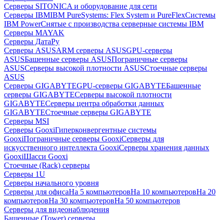
Серверы SITONICA и оборудование для сети
Серверы IBM
IBM PureSystems: Flex System и PureFlex
Системы
IBM Power
Снятые с производства серверные системы IBM
Серверы MAYAK
Серверы ДатаРу
Серверы ASUS
ARM серверы ASUS
GPU-серверы
ASUS
Башенные серверы ASUS
Пограничные серверы
ASUS
Серверы высокой плотности ASUS
Стоечные серверы
ASUS
Серверы GIGABYTE
GPU-серверы GIGABYTE
Башенные
серверы GIGABYTE
Серверы высокой плотности
GIGABYTE
Серверы центра обработки данных
GIGABYTE
Стоечные серверы GIGABYTE
Серверы MSI
Серверы Gooxi
Гиперконвергентные системы
Gooxi
Пограничные серверы Gooxi
Серверы для
искусственного интеллекта Gooxi
Серверы хранения данных
Gooxi
Шасси Gooxi
Стоечные (Rack) серверы
Серверы 1U
Серверы начального уровня
Серверы для офиса
На 5 компьютеров
На 10 компьютеров
На 20
компьютеров
На 30 компьютеров
На 50 компьютеров
Серверы для видеонаблюдения
Башенные (Tower) серверы