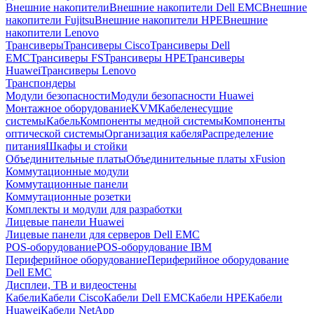
Внешние накопители
Внешние накопители Dell EMC
Внешние
накопители Fujitsu
Внешние накопители HPE
Внешние
накопители Lenovo
Трансиверы
Трансиверы Cisco
Трансиверы Dell
EMC
Трансиверы FS
Трансиверы HPE
Трансиверы
Huawei
Трансиверы Lenovo
Транспондеры
Модули безопасности
Модули безопасности Huawei
Монтажное оборудование
KVM
Кабеленесущие
системы
Кабель
Компоненты медной системы
Компоненты
оптической системы
Организация кабеля
Распределение
питания
Шкафы и стойки
Объединительные платы
Объединительные платы xFusion
Коммутационные модули
Коммутационные панели
Коммутационные розетки
Комплекты и модули для разработки
Лицевые панели Huawei
Лицевые панели для серверов Dell EMC
POS-оборудование
POS-оборудование IBM
Периферийное оборудование
Периферийное оборудование
Dell EMC
Дисплеи, ТВ и видеостены
Кабели
Кабели Cisco
Кабели Dell EMC
Кабели HPE
Кабели
Huawei
Кабели NetApp