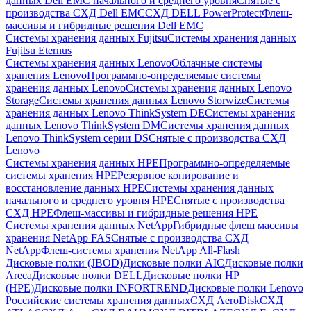
данных Dell EMC начального и среднего уровня
Снятые с
производства СХД Dell EMC
СХД DELL PowerProtect
Флеш-
массивы и гибридные решения Dell EMC
Системы хранения данных Fujitsu
Системы хранения данных
Fujitsu Eternus
Системы хранения данных Lenovo
Облачные системы
хранения Lenovo
Программно-определяемые системы
хранения данных Lenovo
Системы хранения данных Lenovo
Storage
Системы хранения данных Lenovo Storwize
Системы
хранения данных Lenovo ThinkSystem DE
Системы хранения
данных Lenovo ThinkSystem DM
Системы хранения данных
Lenovo ThinkSystem серии DS
Снятые с производства СХД
Lenovo
Системы хранения данных HPE
Программно-определяемые
системы хранения HPE
Резервное копирование и
восстановление данных HPE
Системы хранения данных
начального и среднего уровня HPE
Снятые с производства
СХД HPE
Флеш-массивы и гибридные решения HPE
Cистемы хранения данных NetApp
Гибридные флеш массивы
хранения NetApp FAS
Снятые с производства СХД
NetApp
Флеш-системы хранения NetApp All-Flash
Дисковые полки (JBOD)
Дисковые полки AIC
Дисковые полки
Areca
Дисковые полки DELL
Дисковые полки HP
(HPE)
Дисковые полки INFORTREND
Дисковые полки Lenovo
Российские системы хранения данных
СХД AeroDisk
СХД