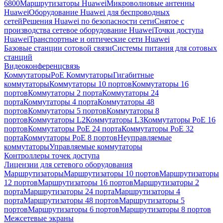
6800
Маршрутизаторы Huawei
Микроволновые антенны
Huawei
Оборудование Huawei для беспроводных
сетей
Решения Huawei по безопасности сети
Снятое с
производства сетевое оборудование Huawei
Точки доступа
Huawei
Транспортные и оптические сети Huawei
Базовые станции сотовой связи
Системы питания для сотовых
станций
Видеоконференцсвязь
Коммутаторы
PoE Коммутаторы
Гигабитные
коммутаторы
Коммутаторы 10 портов
Коммутаторы 16
портов
Коммутаторы 2 порта
Коммутаторы 24
порта
Коммутаторы 4 порта
Коммутаторы 48
портов
Коммутаторы 5 портов
Коммутаторы 8
портов
Коммутаторы L2
Коммутаторы L3
Коммутаторы PoE 16
портов
Коммутаторы PoE 24 порта
Коммутаторы PoE 32
порта
Коммутаторы PoE 8 портов
Неуправляемые
коммутаторы
Управляемые коммутаторы
Контроллеры точек доступа
Лицензии для сетевого оборудования
Маршрутизаторы
Маршрутизаторы 10 портов
Маршрутизаторы
12 портов
Маршрутизаторы 16 портов
Маршрутизаторы 2
порта
Маршрутизаторы 24 порта
Маршрутизаторы 4
порта
Маршрутизаторы 48 портов
Маршрутизаторы 5
портов
Маршрутизаторы 6 портов
Маршрутизаторы 8 портов
Межсетевые экраны