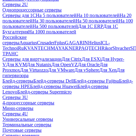
Серверы 2U
Однопроцессорные серверы
Серверы для 1С
На 5 пользователей
На 10 пользователей
На 20
пользователей
На 30 пользователей
На 50 пользователей
На 100
пользователей
На 500 пользователей
Для 1С ERP
Для 1С
Бухгалтерия
На 1000 пользователей
Российские
серверы
Aquarius
Crusader
Fplus
GAGARIN
Helius
ICL-
Techno
iRu
KVANTECH
MAYAK
NERPA
QTECH
Rikor
Shvacher
S
ТРАНС
Серверы для виртуализации
Для Citrix
Для ESXi
Для Hyper-
V
Для KVM
Для Nutanix
Для OpenVZ
Для Oracle
Для
Proxmox
Для Virtuozzo
Для VMware
Для vSphere
Для Xen
Для
гипервизора
Блейд-серверы
Блейд-серверы Dell
Блейд-серверы Fujitsu
Блейд-
серверы HPE
Блейд-серверы Huawei
Блейд-серверы
Lenovo
Блейд-серверы Supermicro
Серверы 3U
4-процессорные серверы
Мини-серверы
Серверы 4U
Универсальные серверы
Терминальные серверы
Почтовые серверы
Серверы времени