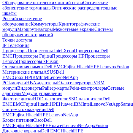
Оборудование оптических линий связи
Оптические
абонентские терминалы
Оптические распределительные
шкафы
Российское сетевое
оборудование
Коммутаторы
Криптографические
модули
Маршрутизаторы
Межсетевые экраны
Системы
обнаружения вторжений
Точки доступа
IP Телефония
Процессоры
Процессоры Intel Xeon
Процессоры Dell
EMC
Процессоры Fujitsu
Процессоры HP
Процессоры
Lenovo
Процессоры xFusion
Оперативная память
Dell EMC
Fujitsu
Hitachi
HPE
Lenovo
xFusion
Материнские платы
ASUS
Dell
EMC
Gooxi
HP
IBM
Intel
Lenovo
NetApp
PCI-модули
HBA-адаптеры
IO-акселлераторы
VRM
модули
Видеокарты
Райзер-карты
Рейд-контроллеры
Сетевые
адаптеры
Модули управления
Жесткие диски
HDD накопители
SSD накопители
Dell
EMC
EMC
Fujitsu
Hitachi
HPE
Huawei
IBM
Intel
Lenovo
NetApp
Samsu
Системы охлаждения
Dell
EMC
Fujitsu
Hitachi
HPE
Lenovo
NetApp
Блоки питания
Cisco
Dell
EMC
Fujitsu
Hitachi
HPE
Huawei
Lenovo
NetApp
xFusion
Дисковые корзины
Dell EMC
Hitachi
HPE