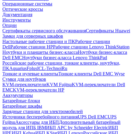
Операционные системы
Оптические кроссы
Документация
Инструменты
Опции
Сертификаты сервисного обслуживания
Сертификаты Huawei
Замки для серверных шкафов
Настольные рабочие станции и ПК
Рабочие станции
Dell
Рабочие станции HP
Рабочие станции Lenovo ThinkStation
Ноутбуки и планшеты бизнес-класса
Ноутбуки бизнес-класса
Dell EMC
Ноутбуки бизнес-класса Lenovo ThinkPad
Российские рабочие станции, тонкие клиенты, ноутбуки,
ПК
Aquarius
Fplus
ICL-Techno
iRu
Тонкие и нулевые клиенты
Тонкие клиенты Dell EMC Wyse
Сумки для ноутбуков
KVM-переключатели
KVM Fujitsu
KVM-переключатели Dell
EMC
KVM-переключатели HP
Аккумуляторы
Батарейные блоки
Батарейные шкафы
Зарядные станции для электромобилей
Источники бесперебойного питания
UPS Dell EMC
UPS
Fujitsu
Аксессуары для ИБП
Дополнительный батарейный
модуль для ИПБ IBM
ИБП APC by Schneider Electric
ИБП
HPE
ИБП Kehua
ИБП KStar
ИБП Lenovo
Российские ИБП