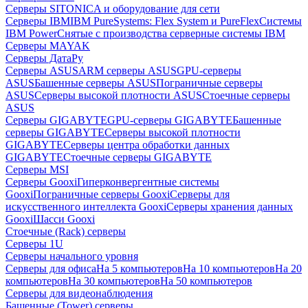
Серверы SITONICA и оборудование для сети
Серверы IBM
IBM PureSystems: Flex System и PureFlex
Системы
IBM Power
Снятые с производства серверные системы IBM
Серверы MAYAK
Серверы ДатаРу
Серверы ASUS
ARM серверы ASUS
GPU-серверы
ASUS
Башенные серверы ASUS
Пограничные серверы
ASUS
Серверы высокой плотности ASUS
Стоечные серверы
ASUS
Серверы GIGABYTE
GPU-серверы GIGABYTE
Башенные
серверы GIGABYTE
Серверы высокой плотности
GIGABYTE
Серверы центра обработки данных
GIGABYTE
Стоечные серверы GIGABYTE
Серверы MSI
Серверы Gooxi
Гиперконвергентные системы
Gooxi
Пограничные серверы Gooxi
Серверы для
искусственного интеллекта Gooxi
Серверы хранения данных
Gooxi
Шасси Gooxi
Стоечные (Rack) серверы
Серверы 1U
Серверы начального уровня
Серверы для офиса
На 5 компьютеров
На 10 компьютеров
На 20
компьютеров
На 30 компьютеров
На 50 компьютеров
Серверы для видеонаблюдения
Башенные (Tower) серверы