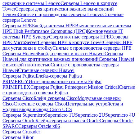
серверные системы Lenovo
Серверы Lenovo в корпусе
Tower
Серверы для критически важных вычислений
Lenovo
Снятые с производства серверы Lenovo
Стоечные
серверы Lenovo
Серверы HPE
Блейд-системы HPE
Вычислительные системы
HPE High Performance Computing (HPC)
Компонуемые IT
системы HPE Synergy
Сверхплотные серверы HPE
Серверы
HPE MicroServer
Серверы HPE в корпусе Tower
Серверы HPE
для установки в стойку
Снятые с производства серверы HPE
Серверы Huawei
Блейд-серверы и шасси Huawei
Серверы
Huawei для критически важных приложений
Серверы Huawei
с высокой плотностью
Снятые с производства серверы
Huawei
Стоечные серверы Huawei
Серверы Fujitsu
Блейд-серверы Fujitsu
PRIMERGY
Интегрированные системы Fujitsu
PRIMEFLEX
Серверы Fujitsu Primequest Mission Critical
Снятые
с производства серверы Fujitsu
Серверы Cisco
Блейд-серверы Cisco
Модульные серверы
Cisco
Стоечные серверы Cisco
Центральные устройства и
модули ввода-вывода Cisco UCS
Серверы Supermicro
Supermicro 1U
Supermicro 2U
Supermicro 4U
Серверы Oracle
Блейд-серверы и шасси Oracle
Серверы Oracle
SPARC
Серверы Oracle x86
Серверы Crusader
Серверы Rikor