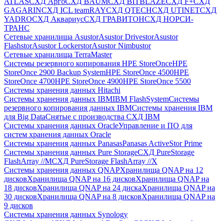
ATLAS
СХД Aрго
СХД BAUM
СХД BITBLAZE
СХД F+
СХД
GAGARIN
СХД ICL teamRAY
СХД QTECH
СХД UTINET
СХД
YADRO
СХД Аквариус
СХД ГРАВИТОН
СХД НОРСИ-
ТРАНС
Сетевые хранилища Asustor
Asustor Drivestor
Asustor
Flashstor
Asustor Lockerstor
Asustor Nimbustor
Сетевые хранилища TerraMaster
Системы резервного копирования HPE StoreOnce
HPE
StoreOnce 2900 Backup System
HPE StoreOnce 4500
HPE
StoreOnce 4700
HPE StoreOnce 4900
HPE StoreOnce 5500
Системы хранения данных Hitachi
Системы хранения данных IBM
IBM FlashSystem
Системы
резервного копирования данных IBM
Системы хранения IBM
для Big Data
Снятые с производства СХД IBM
Системы хранения данных Oracle
Управление и ПО для
систем хранения данных Oracle
Системы хранения данных Panasas
Panasas ActiveStor Prime
Системы хранения данных Pure Storage
СХД PureStorage
FlashArray //M
СХД PureStorage FlashArray //X
Системы хранения данных QNAP
Хранилища QNAP на 12
дисков
Хранилища QNAP на 16 дисков
Хранилища QNAP на
18 дисков
Хранилища QNAP на 24 диска
Хранилища QNAP на
30 дисков
Хранилища QNAP на 8 дисков
Хранилища QNAP на
9 дисков
Системы хранения данных Synology