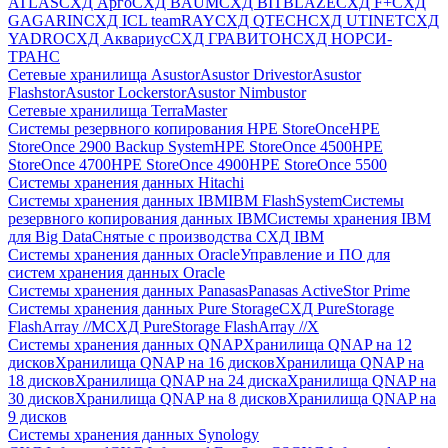
ATLAS
СХД Aрго
СХД BAUM
СХД BITBLAZE
СХД F+
СХД
GAGARIN
СХД ICL teamRAY
СХД QTECH
СХД UTINET
СХД
YADRO
СХД Аквариус
СХД ГРАВИТОН
СХД НОРСИ-
ТРАНС
Сетевые хранилища Asustor
Asustor Drivestor
Asustor
Flashstor
Asustor Lockerstor
Asustor Nimbustor
Сетевые хранилища TerraMaster
Системы резервного копирования HPE StoreOnce
HPE
StoreOnce 2900 Backup System
HPE StoreOnce 4500
HPE
StoreOnce 4700
HPE StoreOnce 4900
HPE StoreOnce 5500
Системы хранения данных Hitachi
Системы хранения данных IBM
IBM FlashSystem
Системы
резервного копирования данных IBM
Системы хранения IBM
для Big Data
Снятые с производства СХД IBM
Системы хранения данных Oracle
Управление и ПО для
систем хранения данных Oracle
Системы хранения данных Panasas
Panasas ActiveStor Prime
Системы хранения данных Pure Storage
СХД PureStorage
FlashArray //M
СХД PureStorage FlashArray //X
Системы хранения данных QNAP
Хранилища QNAP на 12
дисков
Хранилища QNAP на 16 дисков
Хранилища QNAP на
18 дисков
Хранилища QNAP на 24 диска
Хранилища QNAP на
30 дисков
Хранилища QNAP на 8 дисков
Хранилища QNAP на
9 дисков
Системы хранения данных Synology