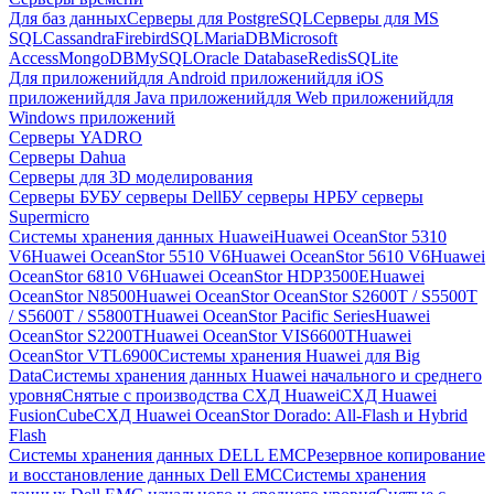
Для баз данных
Серверы для PostgreSQL
Серверы для MS
SQL
Cassandra
FirebirdSQL
MariaDB
Microsoft
Access
MongoDB
MySQL
Oracle Database
Redis
SQLite
Для приложений
для Android приложений
для iOS
приложений
для Java приложений
для Web приложений
для
Windows приложений
Серверы YADRO
Серверы Dahua
Серверы для 3D моделирования
Серверы БУ
БУ серверы Dell
БУ серверы HP
БУ серверы
Supermicro
Системы хранения данных Huawei
Huawei OceanStor 5310
V6
Huawei OceanStor 5510 V6
Huawei OceanStor 5610 V6
Huawei
OceanStor 6810 V6
Huawei OceanStor HDP3500E
Huawei
OceanStor N8500
Huawei OceanStor OceanStor S2600T / S5500T
/ S5600T / S5800T
Huawei OceanStor Pacific Series
Huawei
OceanStor S2200T
Huawei OceanStor VIS6600T
Huawei
OceanStor VTL6900
Системы хранения Huawei для Big
Data
Системы хранения данных Huawei начального и среднего
уровня
Снятые с производства СХД Huawei
СХД Huawei
FusionCube
СХД Huawei OceanStor Dorado: All-Flash и Hybrid
Flash
Системы хранения данных DELL EMC
Резервное копирование
и восстановление данных Dell EMC
Системы хранения