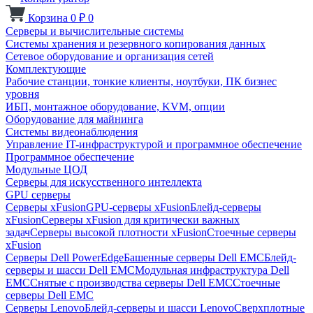
Корзина
0
₽
0
Серверы и вычислительные системы
Системы хранения и резервного копирования данных
Сетевое оборудование и организация сетей
Комплектующие
Рабочие станции, тонкие клиенты, ноутбуки, ПК бизнес
уровня
ИБП, монтажное оборудование, KVM, опции
Оборудование для майнинга
Системы видеонаблюдения
Управление IT-инфраструктурой и программное обеспечение
Программное обеспечение
Модульные ЦОД
Серверы для искусственного интеллекта
GPU серверы
Серверы xFusion
GPU-серверы xFusion
Блейд-серверы
xFusion
Серверы xFusion для критически важных
задач
Серверы высокой плотности xFusion
Стоечные серверы
xFusion
Серверы Dell PowerEdge
Башенные серверы Dell EMC
Блейд-
серверы и шасси Dell EMC
Модульная инфраструктура Dell
EMC
Снятые с производства серверы Dell EMC
Стоечные
серверы Dell EMC
Серверы Lenovo
Блейд-серверы и шасси Lenovo
Сверхплотные