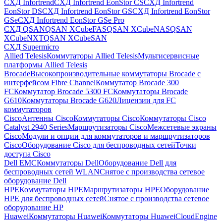
СХД Infortrend
СХД Infortrend EonStor CS
СХД Infortrend
EonStor DS
СХД Infortrend EonStor GS
СХД Infortrend EonStor
GSe
СХД Infortrend EonStor GSe Pro
СХД QSAN
QSAN XCubeFAS
QSAN XCubeNAS
QSAN
XCubeNXT
QSAN XCubeSAN
СХД Supermicro
Allied Telesis
Коммутаторы Allied Telesis
Мультисервисные
платформы Allied Telesis
Brocade
Высокопроизводительные коммутаторы Brocade с
интерфейсом Fibre Channel
Коммутатор Brocade 300
FC
Коммутатор Brocade 5300 FC
Коммутаторы Brocade
G610
Коммутаторы Brocade G620
Лицензии для FC
коммутаторов
Cisco
Антенны Cisco
Коммутаторы Cisco
Коммутаторы Cisco
Catalyst 2940 Series
Маршрутизаторы Cisco
Межсетевые экраны
Cisco
Модули и опции для коммутаторов и маршрутизаторов
Cisco
Оборудование Cisco для беспроводных сетей
Точки
доступа Cisco
Dell EMC
Коммутаторы Dell
Оборудование Dell для
беспроводных сетей WLAN
Снятое с производства сетевое
оборудование Dell
HPE
Коммутаторы HPE
Маршрутизаторы HPE
Оборудование
HPE для беспроводных сетей
Снятое с производства сетевое
оборудование HP
Huawei
Коммутаторы Huawei
Коммутаторы HuaweiCloudEngine