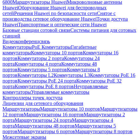
6800
Маршрутизаторы Huawei
Микроволновые антенны
Huawei
Оборудование Huawei для беспроводных
сетей
Решения Huawei по безопасности сети
Снятое с
производства сетевое оборудование Huawei
Точки доступа
Huawei
Транспортные и оптические сети Huawei
Базовые станции сотовой связи
Системы питания для сотовых
станций
Видеоконференцсвязь
Коммутаторы
PoE Коммутаторы
Гигабитные
коммутаторы
Коммутаторы 10 портов
Коммутаторы 16
портов
Коммутаторы 2 порта
Коммутаторы 24
порта
Коммутаторы 4 порта
Коммутаторы 48
портов
Коммутаторы 5 портов
Коммутаторы 8
портов
Коммутаторы L2
Коммутаторы L3
Коммутаторы PoE 16
портов
Коммутаторы PoE 24 порта
Коммутаторы PoE 32
порта
Коммутаторы PoE 8 портов
Неуправляемые
коммутаторы
Управляемые коммутаторы
Контроллеры точек доступа
Лицензии для сетевого оборудования
Маршрутизаторы
Маршрутизаторы 10 портов
Маршрутизаторы
12 портов
Маршрутизаторы 16 портов
Маршрутизаторы 2
порта
Маршрутизаторы 24 порта
Маршрутизаторы 4
порта
Маршрутизаторы 48 портов
Маршрутизаторы 5
портов
Маршрутизаторы 6 портов
Маршрутизаторы 8 портов
Межсетевые экраны