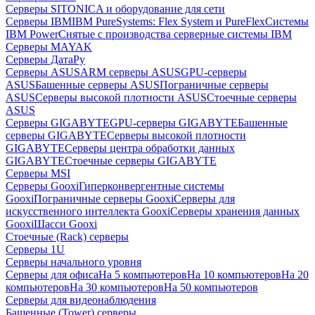
Серверы SITONICA и оборудование для сети
Серверы IBM
IBM PureSystems: Flex System и PureFlex
Системы
IBM Power
Снятые с производства серверные системы IBM
Серверы MAYAK
Серверы ДатаРу
Серверы ASUS
ARM серверы ASUS
GPU-серверы
ASUS
Башенные серверы ASUS
Пограничные серверы
ASUS
Серверы высокой плотности ASUS
Стоечные серверы
ASUS
Серверы GIGABYTE
GPU-серверы GIGABYTE
Башенные
серверы GIGABYTE
Серверы высокой плотности
GIGABYTE
Серверы центра обработки данных
GIGABYTE
Стоечные серверы GIGABYTE
Серверы MSI
Серверы Gooxi
Гиперконвергентные системы
Gooxi
Пограничные серверы Gooxi
Серверы для
искусственного интеллекта Gooxi
Серверы хранения данных
Gooxi
Шасси Gooxi
Стоечные (Rack) серверы
Серверы 1U
Серверы начального уровня
Серверы для офиса
На 5 компьютеров
На 10 компьютеров
На 20
компьютеров
На 30 компьютеров
На 50 компьютеров
Серверы для видеонаблюдения
Башенные (Tower) серверы