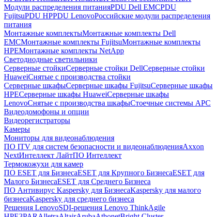
Модули распределения питания
PDU Dell EMC
PDU
Fujitsu
PDU HP
PDU Lenovo
Российские модули распределения
питания
Монтажные комплекты
Монтажные комплекты Dell
EMC
Монтажные комплекты Fujitsu
Монтажные комплекты
HPE
Монтажные комплекты NetApp
Светодиодные светильники
Серверные стойки
Серверные стойки Dell
Серверные стойки
Huawei
Снятые с производства стойки
Серверные шкафы
Серверные шкафы Fujitsu
Серверные шкафы
HPE
Серверные шкафы Huawei
Серверные шкафы
Lenovo
Снятые с производства шкафы
Стоечные системы APC
Видеодомофоны и опции
Видеорегистраторы
Камеры
Мониторы для видеонаблюдения
ПО ITV для систем безопасности и видеонаблюдения
Axxon
Next
Интеллект Лайт
ПО Интеллект
Термокожухи для камер
ПО ESET для Бизнеса
ESET для Крупного Бизнеса
ESET для
Малого Бизнеса
ESET для Среднего Бизнеса
ПО Антивирус Kaspersky для Бизнеса
Kaspersky для малого
бизнеса
Kaspersky для среднего бизнеса
Решения Lenovo
SDI-решения Lenovo ThinkAgile
HPE
3PAR
Alletra
Altair
Aruba
Athonet
Bright Cluster