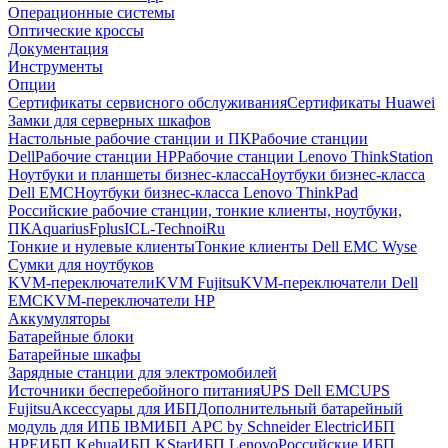
Операционные системы
Оптические кроссы
Документация
Инструменты
Опции
Сертификаты сервисного обслуживания
Сертификаты Huawei
Замки для серверных шкафов
Настольные рабочие станции и ПК
Рабочие станции
Dell
Рабочие станции HP
Рабочие станции Lenovo ThinkStation
Ноутбуки и планшеты бизнес-класса
Ноутбуки бизнес-класса
Dell EMC
Ноутбуки бизнес-класса Lenovo ThinkPad
Российские рабочие станции, тонкие клиенты, ноутбуки,
ПК
Aquarius
Fplus
ICL-Techno
iRu
Тонкие и нулевые клиенты
Тонкие клиенты Dell EMC Wyse
Сумки для ноутбуков
KVM-переключатели
KVM Fujitsu
KVM-переключатели Dell
EMC
KVM-переключатели HP
Аккумуляторы
Батарейные блоки
Батарейные шкафы
Зарядные станции для электромобилей
Источники бесперебойного питания
UPS Dell EMC
UPS
Fujitsu
Аксессуары для ИБП
Дополнительный батарейный
модуль для ИПБ IBM
ИБП APC by Schneider Electric
ИБП
HPE
ИБП Kehua
ИБП KStar
ИБП Lenovo
Российские ИБП