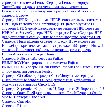
серверные системы Lenovo
Серверы Lenovo в корпусе
Tower
Серверы для критически важных вычислений
Lenovo
Снятые с производства серверы Lenovo
Стоечные
серверы Lenovo
Серверы HPE
Блейд-системы HPE
Вычислительные системы
HPE High Performance Computing (HPC)
Компонуемые IT
системы HPE Synergy
Сверхплотные серверы HPE
Серверы
HPE MicroServer
Серверы HPE в корпусе Tower
Серверы HPE
для установки в стойку
Снятые с производства серверы HPE
Серверы Huawei
Блейд-серверы и шасси Huawei
Серверы
Huawei для критически важных приложений
Серверы Huawei
с высокой плотностью
Снятые с производства серверы
Huawei
Стоечные серверы Huawei
Серверы Fujitsu
Блейд-серверы Fujitsu
PRIMERGY
Интегрированные системы Fujitsu
PRIMEFLEX
Серверы Fujitsu Primequest Mission Critical
Снятые
с производства серверы Fujitsu
Серверы Cisco
Блейд-серверы Cisco
Модульные серверы
Cisco
Стоечные серверы Cisco
Центральные устройства и
модули ввода-вывода Cisco UCS
Серверы Supermicro
Supermicro 1U
Supermicro 2U
Supermicro 4U
Серверы Oracle
Блейд-серверы и шасси Oracle
Серверы Oracle
SPARC
Серверы Oracle x86
Серверы Crusader
Серверы Rikor