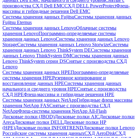
данных Dell EMC начального и среднего уровня
Снятые с
производства СХД Dell EMC
СХД DELL PowerProtect
Флеш-
массивы и гибридные решения Dell EMC
Системы хранения данных Fujitsu
Системы хранения данных
Fujitsu Eternus
Системы хранения данных Lenovo
Облачные системы
хранения Lenovo
Программно-определяемые системы
хранения данных Lenovo
Системы хранения данных Lenovo
Storage
Системы хранения данных Lenovo Storwize
Системы
хранения данных Lenovo ThinkSystem DE
Системы хранения
данных Lenovo ThinkSystem DM
Системы хранения данных
Lenovo ThinkSystem серии DS
Снятые с производства СХД
Lenovo
Системы хранения данных HPE
Программно-определяемые
системы хранения HPE
Резервное копирование и
восстановление данных HPE
Системы хранения данных
начального и среднего уровня HPE
Снятые с производства
СХД HPE
Флеш-массивы и гибридные решения HPE
Cистемы хранения данных NetApp
Гибридные флеш массивы
хранения NetApp FAS
Снятые с производства СХД
NetApp
Флеш-системы хранения NetApp All-Flash
Дисковые полки (JBOD)
Дисковые полки AIC
Дисковые полки
Areca
Дисковые полки DELL
Дисковые полки HP
(HPE)
Дисковые полки INFORTREND
Дисковые полки Lenovo
Российские системы хранения данных
СХД AeroDisk
СХД