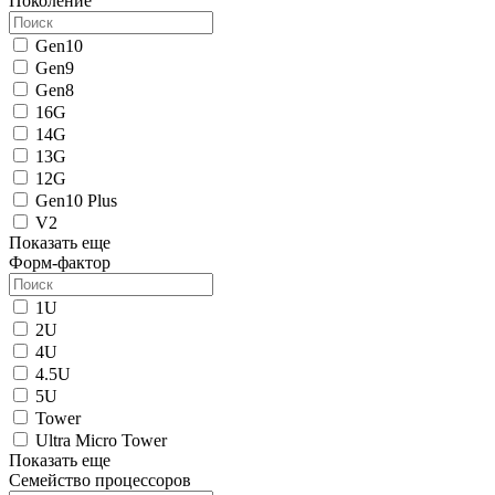
Поколение
Gen10
Gen9
Gen8
16G
14G
13G
12G
Gen10 Plus
V2
Показать еще
Форм-фактор
1U
2U
4U
4.5U
5U
Tower
Ultra Micro Tower
Показать еще
Семейство процессоров