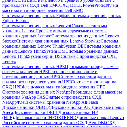
данных Dell EMC начального и среднего уровня
Снятые с
производства СХД Dell EMC
СХД DELL PowerProtect
Флеш-
массивы и гибридные решения Dell EMC
Системы хранения данных Fujitsu
Системы хранения данных
Fujitsu Eternus
Системы хранения данных Lenovo
Облачные системы
хранения Lenovo
Программно-определяемые системы
хранения данных Lenovo
Системы хранения данных Lenovo
Storage
Системы хранения данных Lenovo Storwize
Системы
хранения данных Lenovo ThinkSystem DE
Системы хранения
данных Lenovo ThinkSystem DM
Системы хранения данных
Lenovo ThinkSystem серии DS
Снятые с производства СХД
Lenovo
Системы хранения данных HPE
Программно-определяемые
системы хранения HPE
Резервное копирование и
восстановление данных HPE
Системы хранения данных
начального и среднего уровня HPE
Снятые с производства
СХД HPE
Флеш-массивы и гибридные решения HPE
Cистемы хранения данных NetApp
Гибридные флеш массивы
хранения NetApp FAS
Снятые с производства СХД
NetApp
Флеш-системы хранения NetApp All-Flash
Дисковые полки (JBOD)
Дисковые полки AIC
Дисковые полки
Areca
Дисковые полки DELL
Дисковые полки HP
(HPE)
Дисковые полки INFORTREND
Дисковые полки Lenovo
Российские системы хранения данных
СХД AeroDisk
СХД