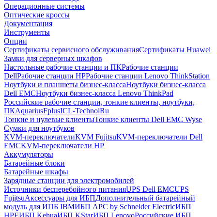
Операционные системы
Оптические кроссы
Документация
Инструменты
Опции
Сертификаты сервисного обслуживания
Сертификаты Huawei
Замки для серверных шкафов
Настольные рабочие станции и ПК
Рабочие станции
Dell
Рабочие станции HP
Рабочие станции Lenovo ThinkStation
Ноутбуки и планшеты бизнес-класса
Ноутбуки бизнес-класса
Dell EMC
Ноутбуки бизнес-класса Lenovo ThinkPad
Российские рабочие станции, тонкие клиенты, ноутбуки,
ПК
Aquarius
Fplus
ICL-Techno
iRu
Тонкие и нулевые клиенты
Тонкие клиенты Dell EMC Wyse
Сумки для ноутбуков
KVM-переключатели
KVM Fujitsu
KVM-переключатели Dell
EMC
KVM-переключатели HP
Аккумуляторы
Батарейные блоки
Батарейные шкафы
Зарядные станции для электромобилей
Источники бесперебойного питания
UPS Dell EMC
UPS
Fujitsu
Аксессуары для ИБП
Дополнительный батарейный
модуль для ИПБ IBM
ИБП APC by Schneider Electric
ИБП
HPE
ИБП Kehua
ИБП KStar
ИБП Lenovo
Российские ИБП