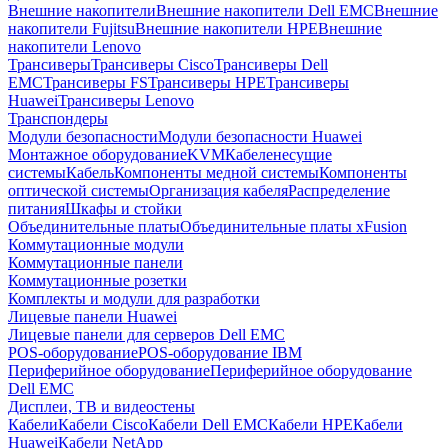
Внешние накопители
Внешние накопители Dell EMC
Внешние
накопители Fujitsu
Внешние накопители HPE
Внешние
накопители Lenovo
Трансиверы
Трансиверы Cisco
Трансиверы Dell
EMC
Трансиверы FS
Трансиверы HPE
Трансиверы
Huawei
Трансиверы Lenovo
Транспондеры
Модули безопасности
Модули безопасности Huawei
Монтажное оборудование
KVM
Кабеленесущие
системы
Кабель
Компоненты медной системы
Компоненты
оптической системы
Организация кабеля
Распределение
питания
Шкафы и стойки
Объединительные платы
Объединительные платы xFusion
Коммутационные модули
Коммутационные панели
Коммутационные розетки
Комплекты и модули для разработки
Лицевые панели Huawei
Лицевые панели для серверов Dell EMC
POS-оборудование
POS-оборудование IBM
Периферийное оборудование
Периферийное оборудование
Dell EMC
Дисплеи, ТВ и видеостены
Кабели
Кабели Cisco
Кабели Dell EMC
Кабели HPE
Кабели
Huawei
Кабели NetApp