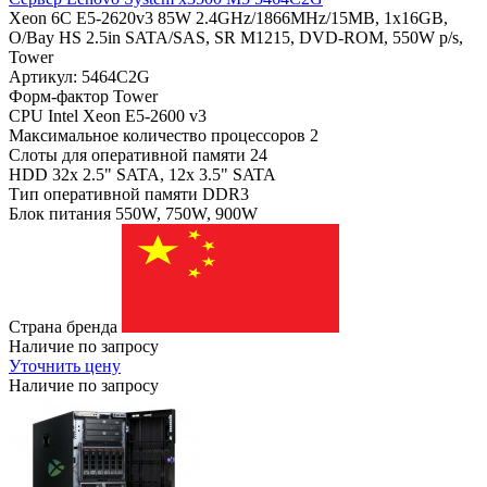
Xeon 6C E5-2620v3 85W 2.4GHz/1866MHz/15MB, 1x16GB,
O/Bay HS 2.5in SATA/SAS, SR M1215, DVD-ROM, 550W p/s,
Tower
Артикул: 5464C2G
Форм-фактор
Tower
CPU
Intel Xeon E5-2600 v3
Максимальное количество процессоров
2
Слоты для оперативной памяти
24
HDD
32x 2.5" SATA, 12x 3.5" SATA
Тип оперативной памяти
DDR3
Блок питания
550W, 750W, 900W
Страна бренда
Наличие по запросу
Уточнить цену
Наличие по запросу