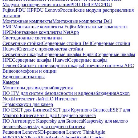
Модули распределения питания
PDU Dell EMC
PDU
Fujitsu
PDU HP
PDU Lenovo
Российские модули распределения
питания
Монтажные комплекты
Монтажные комплекты Dell
EMC
Монтажные комплекты Fujitsu
Монтажные комплекты
HPE
Монтажные комплекты NetApp
Светодиодные светильники
Серверные стойки
Серверные стойки Dell
Серверные стойки
Huawei
Снятые с производства стойки
Серверные шкафы
Серверные шкафы Fujitsu
Серверные шкафы
HPE
Серверные шкафы Huawei
Серверные шкафы
Lenovo
Снятые с производства шкафы
Стоечные системы APC
Видеодомофоны и опции
Видеорегистраторы
Камеры
Мониторы для видеонаблюдения
ПО ITV для систем безопасности и видеонаблюдения
Axxon
Next
Интеллект Лайт
ПО Интеллект
Термокожухи для камер
ПО ESET для Бизнеса
ESET для Крупного Бизнеса
ESET для
Малого Бизнеса
ESET для Среднего Бизнеса
ПО Антивирус Kaspersky для Бизнеса
Kaspersky для малого
бизнеса
Kaspersky для среднего бизнеса
Решения Lenovo
SDI-решения Lenovo ThinkAgile
HPE
3PAR
Alletra
Altair
Aruba
Athonet
Bright Cluster