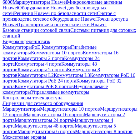
6800
Маршрутизаторы Huawei
Микроволновые антенны
Huawei
Оборудование Huawei для беспроводных
сетей
Решения Huawei по безопасности сети
Снятое с
производства сетевое оборудование Huawei
Точки доступа
Huawei
Транспортные и оптические сети Huawei
Базовые станции сотовой связи
Системы питания для сотовых
станций
Видеоконференцсвязь
Коммутаторы
PoE Коммутаторы
Гигабитные
коммутаторы
Коммутаторы 10 портов
Коммутаторы 16
портов
Коммутаторы 2 порта
Коммутаторы 24
порта
Коммутаторы 4 порта
Коммутаторы 48
портов
Коммутаторы 5 портов
Коммутаторы 8
портов
Коммутаторы L2
Коммутаторы L3
Коммутаторы PoE 16
портов
Коммутаторы PoE 24 порта
Коммутаторы PoE 32
порта
Коммутаторы PoE 8 портов
Неуправляемые
коммутаторы
Управляемые коммутаторы
Контроллеры точек доступа
Лицензии для сетевого оборудования
Маршрутизаторы
Маршрутизаторы 10 портов
Маршрутизаторы
12 портов
Маршрутизаторы 16 портов
Маршрутизаторы 2
порта
Маршрутизаторы 24 порта
Маршрутизаторы 4
порта
Маршрутизаторы 48 портов
Маршрутизаторы 5
портов
Маршрутизаторы 6 портов
Маршрутизаторы 8 портов
Межсетевые экраны