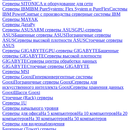
Серверы SITONICA и оборудование для сети
Серверы IBM
IBM PureSystems: Flex System и PureFlex
Системы
IBM Power
Снятые с производства серверные системы IBM
Серверы MAYAK
Серверы ДатаРу
Серверы ASUS
ARM серверы ASUS
GPU-серверы
ASUS
Башенные серверы ASUS
Пограничные серверы
ASUS
Серверы высокой плотности ASUS
Стоечные серверы
ASUS
Серверы GIGABYTE
GPU-серверы GIGABYTE
Башенные
серверы GIGABYTE
Серверы высокой плотности
GIGABYTE
Серверы центра обработки данных
GIGABYTE
Стоечные серверы GIGABYTE
Серверы MSI
Серверы Gooxi
Гиперконвергентные системы
Gooxi
Пограничные серверы Gooxi
Серверы для
искусственного интеллекта Gooxi
Серверы хранения данных
Gooxi
Шасси Gooxi
Стоечные (Rack) серверы
Серверы 1U
Серверы начального уровня
Серверы для офиса
На 5 компьютеров
На 10 компьютеров
На 20
компьютеров
На 30 компьютеров
На 50 компьютеров
Серверы для видеонаблюдения
Башенные (Tower) серверы