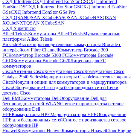
СХД Infortrend
СХД Infortrend EonStor CS
СХД Infortrend
EonStor DS
СХД Infortrend EonStor GS
СХД Infortrend EonStor
GSe
СХД Infortrend EonStor GSe Pro
СХД QSAN
QSAN XCubeFAS
QSAN XCubeNAS
QSAN
XCubeNXT
QSAN XCubeSAN
СХД Supermicro
Allied Telesis
Коммутаторы Allied Telesis
Мультисервисные
платформы Allied Telesis
Brocade
Высокопроизводительные коммутаторы Brocade с
интерфейсом Fibre Channel
Коммутатор Brocade 300
FC
Коммутатор Brocade 5300 FC
Коммутаторы Brocade
G610
Коммутаторы Brocade G620
Лицензии для FC
коммутаторов
Cisco
Антенны Cisco
Коммутаторы Cisco
Коммутаторы Cisco
Catalyst 2940 Series
Маршрутизаторы Cisco
Межсетевые экраны
Cisco
Модули и опции для коммутаторов и маршрутизаторов
Cisco
Оборудование Cisco для беспроводных сетей
Точки
доступа Cisco
Dell EMC
Коммутаторы Dell
Оборудование Dell для
беспроводных сетей WLAN
Снятое с производства сетевое
оборудование Dell
HPE
Коммутаторы HPE
Маршрутизаторы HPE
Оборудование
HPE для беспроводных сетей
Снятое с производства сетевое
оборудование HP
Huawei
Коммутаторы Huawei
Коммутаторы HuaweiCloudEngine