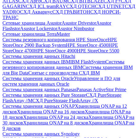
ATLAS
СХД Aрго
СХД BAUM
СХД BITBLAZE
СХД F+
СХД
GAGARIN
СХД ICL teamRAY
СХД QTECH
СХД UTINET
СХД
YADRO
СХД Аквариус
СХД ГРАВИТОН
СХД НОРСИ-
ТРАНС
Сетевые хранилища Asustor
Asustor Drivestor
Asustor
Flashstor
Asustor Lockerstor
Asustor Nimbustor
Сетевые хранилища TerraMaster
Системы резервного копирования HPE StoreOnce
HPE
StoreOnce 2900 Backup System
HPE StoreOnce 4500
HPE
StoreOnce 4700
HPE StoreOnce 4900
HPE StoreOnce 5500
Системы хранения данных Hitachi
Системы хранения данных IBM
IBM FlashSystem
Системы
резервного копирования данных IBM
Системы хранения IBM
для Big Data
Снятые с производства СХД IBM
Системы хранения данных Oracle
Управление и ПО для
систем хранения данных Oracle
Системы хранения данных Panasas
Panasas ActiveStor Prime
Системы хранения данных Pure Storage
СХД PureStorage
FlashArray //M
СХД PureStorage FlashArray //X
Системы хранения данных QNAP
Хранилища QNAP на 12
дисков
Хранилища QNAP на 16 дисков
Хранилища QNAP на
18 дисков
Хранилища QNAP на 24 диска
Хранилища QNAP на
30 дисков
Хранилища QNAP на 8 дисков
Хранилища QNAP на
9 дисков
Системы хранения данных Synology