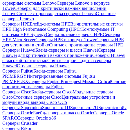
серверные системы Lenovo
Серверы Lenovo в корпусе
Tower
Серверы для критически важных вычислений
Lenovo
Снятые с производства серверы Lenovo
Стоечные
серверы Lenovo
Серверы HPE
Блейд-системы HPE
Вычислительные системы
HPE High Performance Computing (HPC)
Компонуемые IT
системы HPE Synergy
Сверхплотные серверы HPE
Серверы
HPE MicroServer
Серверы HPE в корпусе Tower
Серверы HPE
для установки в стойку
Снятые с производства серверы HPE
Серверы Huawei
Блейд-серверы и шасси Huawei
Серверы
Huawei для критически важных приложений
Серверы Huawei
с высокой плотностью
Снятые с производства серверы
Huawei
Стоечные серверы Huawei
Серверы Fujitsu
Блейд-серверы Fujitsu
PRIMERGY
Интегрированные системы Fujitsu
PRIMEFLEX
Серверы Fujitsu Primequest Mission Critical
Снятые
с производства серверы Fujitsu
Серверы Cisco
Блейд-серверы Cisco
Модульные серверы
Cisco
Стоечные серверы Cisco
Центральные устройства и
модули ввода-вывода Cisco UCS
Серверы Supermicro
Supermicro 1U
Supermicro 2U
Supermicro 4U
Серверы Oracle
Блейд-серверы и шасси Oracle
Серверы Oracle
SPARC
Серверы Oracle x86
Серверы Crusader
Серверы Rikor