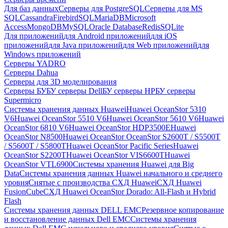
Для баз данных
Серверы для PostgreSQL
Серверы для MS
SQL
Cassandra
FirebirdSQL
MariaDB
Microsoft
Access
MongoDB
MySQL
Oracle Database
Redis
SQLite
Для приложений
для Android приложений
для iOS
приложений
для Java приложений
для Web приложений
для
Windows приложений
Серверы YADRO
Серверы Dahua
Серверы для 3D моделирования
Серверы БУ
БУ серверы Dell
БУ серверы HP
БУ серверы
Supermicro
Системы хранения данных Huawei
Huawei OceanStor 5310
V6
Huawei OceanStor 5510 V6
Huawei OceanStor 5610 V6
Huawei
OceanStor 6810 V6
Huawei OceanStor HDP3500E
Huawei
OceanStor N8500
Huawei OceanStor OceanStor S2600T / S5500T
/ S5600T / S5800T
Huawei OceanStor Pacific Series
Huawei
OceanStor S2200T
Huawei OceanStor VIS6600T
Huawei
OceanStor VTL6900
Системы хранения Huawei для Big
Data
Системы хранения данных Huawei начального и среднего
уровня
Снятые с производства СХД Huawei
СХД Huawei
FusionCube
СХД Huawei OceanStor Dorado: All-Flash и Hybrid
Flash
Системы хранения данных DELL EMC
Резервное копирование
и восстановление данных Dell EMC
Системы хранения