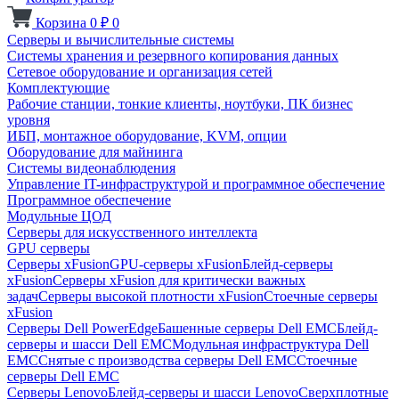
Корзина
0
₽
0
Серверы и вычислительные системы
Системы хранения и резервного копирования данных
Сетевое оборудование и организация сетей
Комплектующие
Рабочие станции, тонкие клиенты, ноутбуки, ПК бизнес
уровня
ИБП, монтажное оборудование, KVM, опции
Оборудование для майнинга
Системы видеонаблюдения
Управление IT-инфраструктурой и программное обеспечение
Программное обеспечение
Модульные ЦОД
Серверы для искусственного интеллекта
GPU серверы
Серверы xFusion
GPU-серверы xFusion
Блейд-серверы
xFusion
Серверы xFusion для критически важных
задач
Серверы высокой плотности xFusion
Стоечные серверы
xFusion
Серверы Dell PowerEdge
Башенные серверы Dell EMC
Блейд-
серверы и шасси Dell EMC
Модульная инфраструктура Dell
EMC
Снятые с производства серверы Dell EMC
Стоечные
серверы Dell EMC
Серверы Lenovo
Блейд-серверы и шасси Lenovo
Сверхплотные