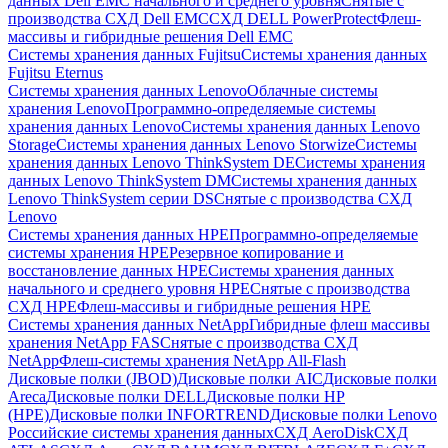
данных Dell EMC начального и среднего уровня
Снятые с
производства СХД Dell EMC
СХД DELL PowerProtect
Флеш-
массивы и гибридные решения Dell EMC
Системы хранения данных Fujitsu
Системы хранения данных
Fujitsu Eternus
Системы хранения данных Lenovo
Облачные системы
хранения Lenovo
Программно-определяемые системы
хранения данных Lenovo
Системы хранения данных Lenovo
Storage
Системы хранения данных Lenovo Storwize
Системы
хранения данных Lenovo ThinkSystem DE
Системы хранения
данных Lenovo ThinkSystem DM
Системы хранения данных
Lenovo ThinkSystem серии DS
Снятые с производства СХД
Lenovo
Системы хранения данных HPE
Программно-определяемые
системы хранения HPE
Резервное копирование и
восстановление данных HPE
Системы хранения данных
начального и среднего уровня HPE
Снятые с производства
СХД HPE
Флеш-массивы и гибридные решения HPE
Cистемы хранения данных NetApp
Гибридные флеш массивы
хранения NetApp FAS
Снятые с производства СХД
NetApp
Флеш-системы хранения NetApp All-Flash
Дисковые полки (JBOD)
Дисковые полки AIC
Дисковые полки
Areca
Дисковые полки DELL
Дисковые полки HP
(HPE)
Дисковые полки INFORTREND
Дисковые полки Lenovo
Российские системы хранения данных
СХД AeroDisk
СХД