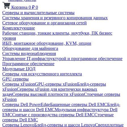
Корзина
0
₽
0
Серверы и вычислительные системы
Системы хранения и резервного копирования данных
Сетевое оборудование и организация сетей
Комплектующие
Рабочие станции, тонкие клиенты, ноутбуки, ПК бизнес
уровня
ИБП, монтажное оборудование, KVM, опции
Оборудование для майнинга
Системы видеонаблюдения
Управление IT-инфраструктурой и программное обеспечение
Программное обеспечение
Модульные ЦОД
Серверы для искусственного интеллекта
GPU серверы
Серверы xFusion
GPU-серверы xFusion
Блейд-серверы
xFusion
Серверы xFusion для критически важных
задач
Серверы высокой плотности xFusion
Стоечные серверы
xFusion
Серверы Dell PowerEdge
Башенные серверы Dell EMC
Блейд-
серверы и шасси Dell EMC
Модульная инфраструктура Dell
EMC
Снятые с производства серверы Dell EMC
Стоечные
серверы Dell EMC
Серверы Lenovo
Блейд-серверы и шасси Lenovo
Сверхплотные