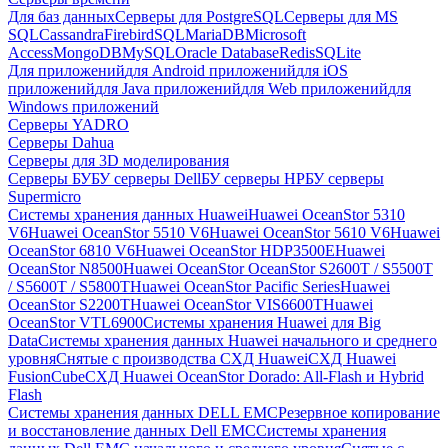
Для баз данных
Серверы для PostgreSQL
Серверы для MS
SQL
Cassandra
FirebirdSQL
MariaDB
Microsoft
Access
MongoDB
MySQL
Oracle Database
Redis
SQLite
Для приложений
для Android приложений
для iOS
приложений
для Java приложений
для Web приложений
для
Windows приложений
Серверы YADRO
Серверы Dahua
Серверы для 3D моделирования
Серверы БУ
БУ серверы Dell
БУ серверы HP
БУ серверы
Supermicro
Системы хранения данных Huawei
Huawei OceanStor 5310
V6
Huawei OceanStor 5510 V6
Huawei OceanStor 5610 V6
Huawei
OceanStor 6810 V6
Huawei OceanStor HDP3500E
Huawei
OceanStor N8500
Huawei OceanStor OceanStor S2600T / S5500T
/ S5600T / S5800T
Huawei OceanStor Pacific Series
Huawei
OceanStor S2200T
Huawei OceanStor VIS6600T
Huawei
OceanStor VTL6900
Системы хранения Huawei для Big
Data
Системы хранения данных Huawei начального и среднего
уровня
Снятые с производства СХД Huawei
СХД Huawei
FusionCube
СХД Huawei OceanStor Dorado: All-Flash и Hybrid
Flash
Системы хранения данных DELL EMC
Резервное копирование
и восстановление данных Dell EMC
Системы хранения