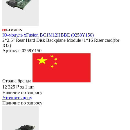
IO-модуль xFusion BC1M12HBBE (0258Y150)
2*2.5" Rear Hard Disk Backplane Module+1*16 Riser card(for
IO2)
Артикул: 0258Y150
Страна бренда
12 325
₽
за 1 шт
Наличие по запросу
Уточнить цену
Наличие по запросу