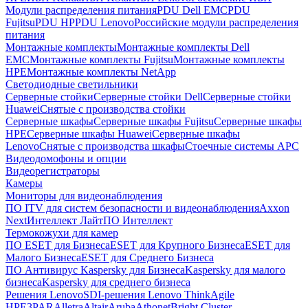
Модули распределения питания
PDU Dell EMC
PDU
Fujitsu
PDU HP
PDU Lenovo
Российские модули распределения
питания
Монтажные комплекты
Монтажные комплекты Dell
EMC
Монтажные комплекты Fujitsu
Монтажные комплекты
HPE
Монтажные комплекты NetApp
Светодиодные светильники
Серверные стойки
Серверные стойки Dell
Серверные стойки
Huawei
Снятые с производства стойки
Серверные шкафы
Серверные шкафы Fujitsu
Серверные шкафы
HPE
Серверные шкафы Huawei
Серверные шкафы
Lenovo
Снятые с производства шкафы
Стоечные системы APC
Видеодомофоны и опции
Видеорегистраторы
Камеры
Мониторы для видеонаблюдения
ПО ITV для систем безопасности и видеонаблюдения
Axxon
Next
Интеллект Лайт
ПО Интеллект
Термокожухи для камер
ПО ESET для Бизнеса
ESET для Крупного Бизнеса
ESET для
Малого Бизнеса
ESET для Среднего Бизнеса
ПО Антивирус Kaspersky для Бизнеса
Kaspersky для малого
бизнеса
Kaspersky для среднего бизнеса
Решения Lenovo
SDI-решения Lenovo ThinkAgile
HPE
3PAR
Alletra
Altair
Aruba
Athonet
Bright Cluster