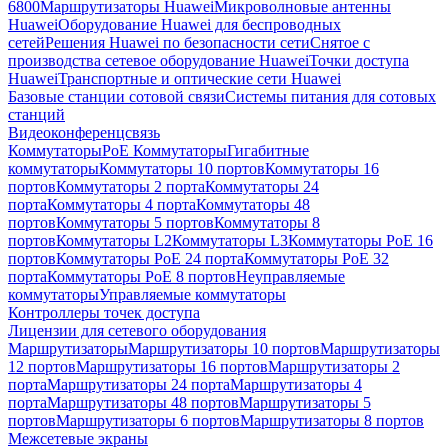
6800
Маршрутизаторы Huawei
Микроволновые антенны
Huawei
Оборудование Huawei для беспроводных
сетей
Решения Huawei по безопасности сети
Снятое с
производства сетевое оборудование Huawei
Точки доступа
Huawei
Транспортные и оптические сети Huawei
Базовые станции сотовой связи
Системы питания для сотовых
станций
Видеоконференцсвязь
Коммутаторы
PoE Коммутаторы
Гигабитные
коммутаторы
Коммутаторы 10 портов
Коммутаторы 16
портов
Коммутаторы 2 порта
Коммутаторы 24
порта
Коммутаторы 4 порта
Коммутаторы 48
портов
Коммутаторы 5 портов
Коммутаторы 8
портов
Коммутаторы L2
Коммутаторы L3
Коммутаторы PoE 16
портов
Коммутаторы PoE 24 порта
Коммутаторы PoE 32
порта
Коммутаторы PoE 8 портов
Неуправляемые
коммутаторы
Управляемые коммутаторы
Контроллеры точек доступа
Лицензии для сетевого оборудования
Маршрутизаторы
Маршрутизаторы 10 портов
Маршрутизаторы
12 портов
Маршрутизаторы 16 портов
Маршрутизаторы 2
порта
Маршрутизаторы 24 порта
Маршрутизаторы 4
порта
Маршрутизаторы 48 портов
Маршрутизаторы 5
портов
Маршрутизаторы 6 портов
Маршрутизаторы 8 портов
Межсетевые экраны