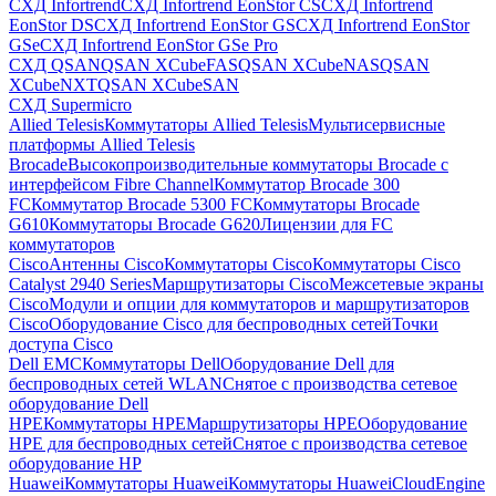
СХД Infortrend
СХД Infortrend EonStor CS
СХД Infortrend
EonStor DS
СХД Infortrend EonStor GS
СХД Infortrend EonStor
GSe
СХД Infortrend EonStor GSe Pro
СХД QSAN
QSAN XCubeFAS
QSAN XCubeNAS
QSAN
XCubeNXT
QSAN XCubeSAN
СХД Supermicro
Allied Telesis
Коммутаторы Allied Telesis
Мультисервисные
платформы Allied Telesis
Brocade
Высокопроизводительные коммутаторы Brocade с
интерфейсом Fibre Channel
Коммутатор Brocade 300
FC
Коммутатор Brocade 5300 FC
Коммутаторы Brocade
G610
Коммутаторы Brocade G620
Лицензии для FC
коммутаторов
Cisco
Антенны Cisco
Коммутаторы Cisco
Коммутаторы Cisco
Catalyst 2940 Series
Маршрутизаторы Cisco
Межсетевые экраны
Cisco
Модули и опции для коммутаторов и маршрутизаторов
Cisco
Оборудование Cisco для беспроводных сетей
Точки
доступа Cisco
Dell EMC
Коммутаторы Dell
Оборудование Dell для
беспроводных сетей WLAN
Снятое с производства сетевое
оборудование Dell
HPE
Коммутаторы HPE
Маршрутизаторы HPE
Оборудование
HPE для беспроводных сетей
Снятое с производства сетевое
оборудование HP
Huawei
Коммутаторы Huawei
Коммутаторы HuaweiCloudEngine