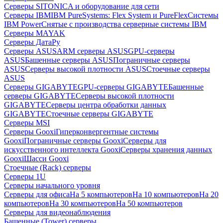
Серверы SITONICA и оборудование для сети
Серверы IBM
IBM PureSystems: Flex System и PureFlex
Системы
IBM Power
Снятые с производства серверные системы IBM
Серверы MAYAK
Серверы ДатаРу
Серверы ASUS
ARM серверы ASUS
GPU-серверы
ASUS
Башенные серверы ASUS
Пограничные серверы
ASUS
Серверы высокой плотности ASUS
Стоечные серверы
ASUS
Серверы GIGABYTE
GPU-серверы GIGABYTE
Башенные
серверы GIGABYTE
Серверы высокой плотности
GIGABYTE
Серверы центра обработки данных
GIGABYTE
Стоечные серверы GIGABYTE
Серверы MSI
Серверы Gooxi
Гиперконвергентные системы
Gooxi
Пограничные серверы Gooxi
Серверы для
искусственного интеллекта Gooxi
Серверы хранения данных
Gooxi
Шасси Gooxi
Стоечные (Rack) серверы
Серверы 1U
Серверы начального уровня
Серверы для офиса
На 5 компьютеров
На 10 компьютеров
На 20
компьютеров
На 30 компьютеров
На 50 компьютеров
Серверы для видеонаблюдения
Башенные (Tower) серверы