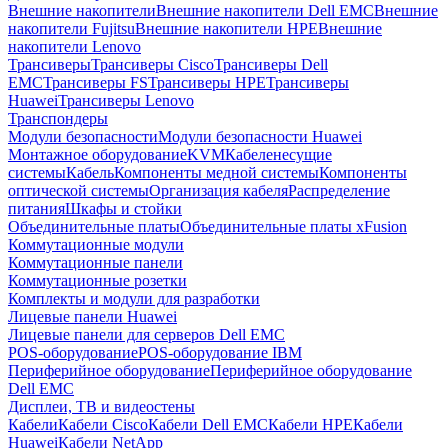
Внешние накопители
Внешние накопители Dell EMC
Внешние
накопители Fujitsu
Внешние накопители HPE
Внешние
накопители Lenovo
Трансиверы
Трансиверы Cisco
Трансиверы Dell
EMC
Трансиверы FS
Трансиверы HPE
Трансиверы
Huawei
Трансиверы Lenovo
Транспондеры
Модули безопасности
Модули безопасности Huawei
Монтажное оборудование
KVM
Кабеленесущие
системы
Кабель
Компоненты медной системы
Компоненты
оптической системы
Организация кабеля
Распределение
питания
Шкафы и стойки
Объединительные платы
Объединительные платы xFusion
Коммутационные модули
Коммутационные панели
Коммутационные розетки
Комплекты и модули для разработки
Лицевые панели Huawei
Лицевые панели для серверов Dell EMC
POS-оборудование
POS-оборудование IBM
Периферийное оборудование
Периферийное оборудование
Dell EMC
Дисплеи, ТВ и видеостены
Кабели
Кабели Cisco
Кабели Dell EMC
Кабели HPE
Кабели
Huawei
Кабели NetApp