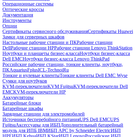
Операционные системы
Оптические кроссы
Документация
Инструменты
Опции
Сертификаты сервисного обслуживания
Сертификаты Huawei
Замки для серверных шкафов
Настольные рабочие станции и ПК
Рабочие станции
Dell
Рабочие станции HP
Рабочие станции Lenovo ThinkStation
Ноутбуки и планшеты бизнес-класса
Ноутбуки бизнес-класса
Dell EMC
Ноутбуки бизнес-класса Lenovo ThinkPad
Российские рабочие станции, тонкие клиенты, ноутбуки,
ПК
Aquarius
Fplus
ICL-Techno
iRu
Тонкие и нулевые клиенты
Тонкие клиенты Dell EMC Wyse
Сумки для ноутбуков
KVM-переключатели
KVM Fujitsu
KVM-переключатели Dell
EMC
KVM-переключатели HP
Аккумуляторы
Батарейные блоки
Батарейные шкафы
Зарядные станции для электромобилей
Источники бесперебойного питания
UPS Dell EMC
UPS
Fujitsu
Аксессуары для ИБП
Дополнительный батарейный
модуль для ИПБ IBM
ИБП APC by Schneider Electric
ИБП
HPE
ИБП Kehua
ИБП KStar
ИБП Lenovo
Российские ИБП