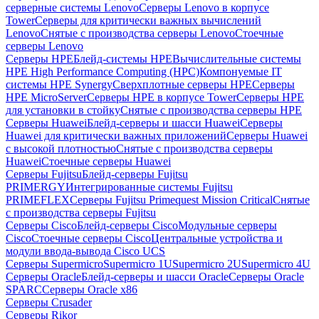
серверные системы Lenovo
Серверы Lenovo в корпусе
Tower
Серверы для критически важных вычислений
Lenovo
Снятые с производства серверы Lenovo
Стоечные
серверы Lenovo
Серверы HPE
Блейд-системы HPE
Вычислительные системы
HPE High Performance Computing (HPC)
Компонуемые IT
системы HPE Synergy
Сверхплотные серверы HPE
Серверы
HPE MicroServer
Серверы HPE в корпусе Tower
Серверы HPE
для установки в стойку
Снятые с производства серверы HPE
Серверы Huawei
Блейд-серверы и шасси Huawei
Серверы
Huawei для критически важных приложений
Серверы Huawei
с высокой плотностью
Снятые с производства серверы
Huawei
Стоечные серверы Huawei
Серверы Fujitsu
Блейд-серверы Fujitsu
PRIMERGY
Интегрированные системы Fujitsu
PRIMEFLEX
Серверы Fujitsu Primequest Mission Critical
Снятые
с производства серверы Fujitsu
Серверы Cisco
Блейд-серверы Cisco
Модульные серверы
Cisco
Стоечные серверы Cisco
Центральные устройства и
модули ввода-вывода Cisco UCS
Серверы Supermicro
Supermicro 1U
Supermicro 2U
Supermicro 4U
Серверы Oracle
Блейд-серверы и шасси Oracle
Серверы Oracle
SPARC
Серверы Oracle x86
Серверы Crusader
Серверы Rikor