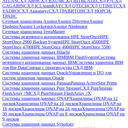
ATLAS
СХД Aрго
СХД BAUM
СХД BITBLAZE
СХД F+
СХД
GAGARIN
СХД ICL teamRAY
СХД QTECH
СХД UTINET
СХД
YADRO
СХД Аквариус
СХД ГРАВИТОН
СХД НОРСИ-
ТРАНС
Сетевые хранилища Asustor
Asustor Drivestor
Asustor
Flashstor
Asustor Lockerstor
Asustor Nimbustor
Сетевые хранилища TerraMaster
Системы резервного копирования HPE StoreOnce
HPE
StoreOnce 2900 Backup System
HPE StoreOnce 4500
HPE
StoreOnce 4700
HPE StoreOnce 4900
HPE StoreOnce 5500
Системы хранения данных Hitachi
Системы хранения данных IBM
IBM FlashSystem
Системы
резервного копирования данных IBM
Системы хранения IBM
для Big Data
Снятые с производства СХД IBM
Системы хранения данных Oracle
Управление и ПО для
систем хранения данных Oracle
Системы хранения данных Panasas
Panasas ActiveStor Prime
Системы хранения данных Pure Storage
СХД PureStorage
FlashArray //M
СХД PureStorage FlashArray //X
Системы хранения данных QNAP
Хранилища QNAP на 12
дисков
Хранилища QNAP на 16 дисков
Хранилища QNAP на
18 дисков
Хранилища QNAP на 24 диска
Хранилища QNAP на
30 дисков
Хранилища QNAP на 8 дисков
Хранилища QNAP на
9 дисков
Системы хранения данных Synology