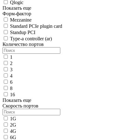
Qlogic
Показать еще
Форм-фактор
Mezzanine
Standard PCIe plugin card
Standup PCI
Type-a controller (ar)
Количество портов
1
2
3
4
6
8
16
Показать еще
Скорость портов
1G
2G
4G
6G