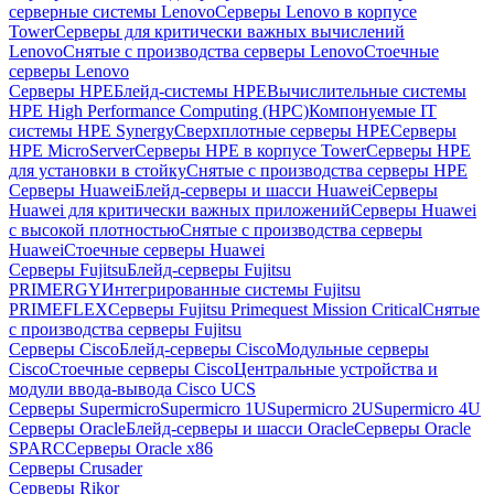
серверные системы Lenovo
Серверы Lenovo в корпусе
Tower
Серверы для критически важных вычислений
Lenovo
Снятые с производства серверы Lenovo
Стоечные
серверы Lenovo
Серверы HPE
Блейд-системы HPE
Вычислительные системы
HPE High Performance Computing (HPC)
Компонуемые IT
системы HPE Synergy
Сверхплотные серверы HPE
Серверы
HPE MicroServer
Серверы HPE в корпусе Tower
Серверы HPE
для установки в стойку
Снятые с производства серверы HPE
Серверы Huawei
Блейд-серверы и шасси Huawei
Серверы
Huawei для критически важных приложений
Серверы Huawei
с высокой плотностью
Снятые с производства серверы
Huawei
Стоечные серверы Huawei
Серверы Fujitsu
Блейд-серверы Fujitsu
PRIMERGY
Интегрированные системы Fujitsu
PRIMEFLEX
Серверы Fujitsu Primequest Mission Critical
Снятые
с производства серверы Fujitsu
Серверы Cisco
Блейд-серверы Cisco
Модульные серверы
Cisco
Стоечные серверы Cisco
Центральные устройства и
модули ввода-вывода Cisco UCS
Серверы Supermicro
Supermicro 1U
Supermicro 2U
Supermicro 4U
Серверы Oracle
Блейд-серверы и шасси Oracle
Серверы Oracle
SPARC
Серверы Oracle x86
Серверы Crusader
Серверы Rikor