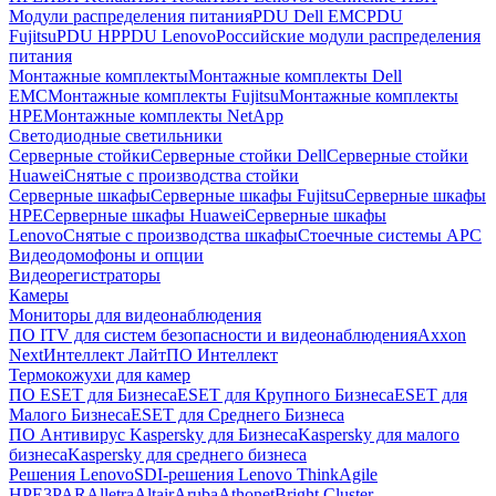
Модули распределения питания
PDU Dell EMC
PDU
Fujitsu
PDU HP
PDU Lenovo
Российские модули распределения
питания
Монтажные комплекты
Монтажные комплекты Dell
EMC
Монтажные комплекты Fujitsu
Монтажные комплекты
HPE
Монтажные комплекты NetApp
Светодиодные светильники
Серверные стойки
Серверные стойки Dell
Серверные стойки
Huawei
Снятые с производства стойки
Серверные шкафы
Серверные шкафы Fujitsu
Серверные шкафы
HPE
Серверные шкафы Huawei
Серверные шкафы
Lenovo
Снятые с производства шкафы
Стоечные системы APC
Видеодомофоны и опции
Видеорегистраторы
Камеры
Мониторы для видеонаблюдения
ПО ITV для систем безопасности и видеонаблюдения
Axxon
Next
Интеллект Лайт
ПО Интеллект
Термокожухи для камер
ПО ESET для Бизнеса
ESET для Крупного Бизнеса
ESET для
Малого Бизнеса
ESET для Среднего Бизнеса
ПО Антивирус Kaspersky для Бизнеса
Kaspersky для малого
бизнеса
Kaspersky для среднего бизнеса
Решения Lenovo
SDI-решения Lenovo ThinkAgile
HPE
3PAR
Alletra
Altair
Aruba
Athonet
Bright Cluster