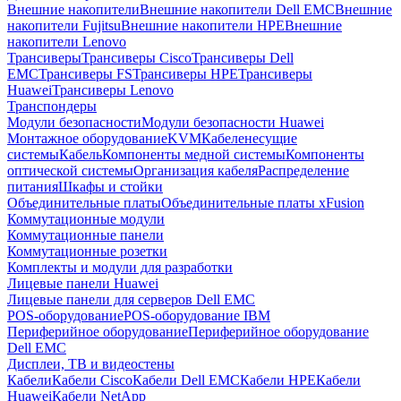
Внешние накопители
Внешние накопители Dell EMC
Внешние
накопители Fujitsu
Внешние накопители HPE
Внешние
накопители Lenovo
Трансиверы
Трансиверы Cisco
Трансиверы Dell
EMC
Трансиверы FS
Трансиверы HPE
Трансиверы
Huawei
Трансиверы Lenovo
Транспондеры
Модули безопасности
Модули безопасности Huawei
Монтажное оборудование
KVM
Кабеленесущие
системы
Кабель
Компоненты медной системы
Компоненты
оптической системы
Организация кабеля
Распределение
питания
Шкафы и стойки
Объединительные платы
Объединительные платы xFusion
Коммутационные модули
Коммутационные панели
Коммутационные розетки
Комплекты и модули для разработки
Лицевые панели Huawei
Лицевые панели для серверов Dell EMC
POS-оборудование
POS-оборудование IBM
Периферийное оборудование
Периферийное оборудование
Dell EMC
Дисплеи, ТВ и видеостены
Кабели
Кабели Cisco
Кабели Dell EMC
Кабели HPE
Кабели
Huawei
Кабели NetApp