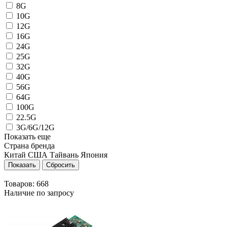
8G
10G
12G
16G
24G
25G
32G
40G
56G
64G
100G
22.5G
3G/6G/12G
Показать еще
Страна бренда
Китай
США
Тайвань
Япония
Товаров:
668
Наличие по запросу