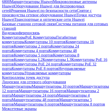
6800
Маршрутизаторы Huawei
Микроволновые антенны
Huawei
Оборудование Huawei для беспроводных
сетей
Решения Huawei по безопасности сети
Снятое с
производства сетевое оборудование Huawei
Точки доступа
Huawei
Транспортные и оптические сети Huawei
Базовые станции сотовой связи
Системы питания для сотовых
станций
Видеоконференцсвязь
Коммутаторы
PoE Коммутаторы
Гигабитные
коммутаторы
Коммутаторы 10 портов
Коммутаторы 16
портов
Коммутаторы 2 порта
Коммутаторы 24
порта
Коммутаторы 4 порта
Коммутаторы 48
портов
Коммутаторы 5 портов
Коммутаторы 8
портов
Коммутаторы L2
Коммутаторы L3
Коммутаторы PoE 16
портов
Коммутаторы PoE 24 порта
Коммутаторы PoE 32
порта
Коммутаторы PoE 8 портов
Неуправляемые
коммутаторы
Управляемые коммутаторы
Контроллеры точек доступа
Лицензии для сетевого оборудования
Маршрутизаторы
Маршрутизаторы 10 портов
Маршрутизаторы
12 портов
Маршрутизаторы 16 портов
Маршрутизаторы 2
порта
Маршрутизаторы 24 порта
Маршрутизаторы 4
порта
Маршрутизаторы 48 портов
Маршрутизаторы 5
портов
Маршрутизаторы 6 портов
Маршрутизаторы 8 портов
Межсетевые экраны