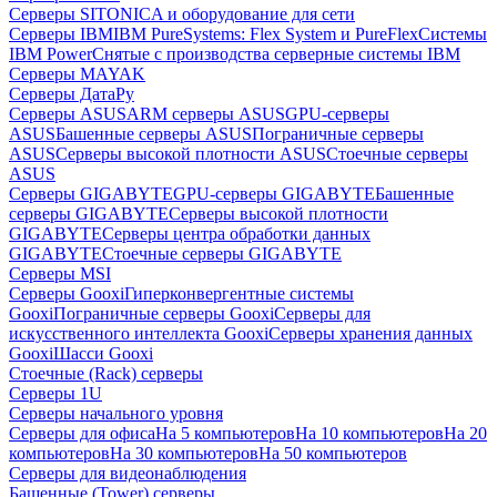
Серверы SITONICA и оборудование для сети
Серверы IBM
IBM PureSystems: Flex System и PureFlex
Системы
IBM Power
Снятые с производства серверные системы IBM
Серверы MAYAK
Серверы ДатаРу
Серверы ASUS
ARM серверы ASUS
GPU-серверы
ASUS
Башенные серверы ASUS
Пограничные серверы
ASUS
Серверы высокой плотности ASUS
Стоечные серверы
ASUS
Серверы GIGABYTE
GPU-серверы GIGABYTE
Башенные
серверы GIGABYTE
Серверы высокой плотности
GIGABYTE
Серверы центра обработки данных
GIGABYTE
Стоечные серверы GIGABYTE
Серверы MSI
Серверы Gooxi
Гиперконвергентные системы
Gooxi
Пограничные серверы Gooxi
Серверы для
искусственного интеллекта Gooxi
Серверы хранения данных
Gooxi
Шасси Gooxi
Стоечные (Rack) серверы
Серверы 1U
Серверы начального уровня
Серверы для офиса
На 5 компьютеров
На 10 компьютеров
На 20
компьютеров
На 30 компьютеров
На 50 компьютеров
Серверы для видеонаблюдения
Башенные (Tower) серверы