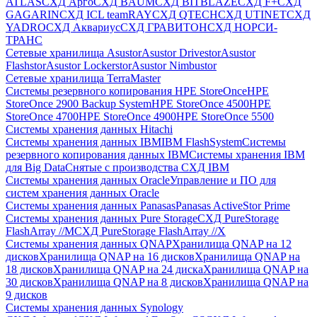
ATLAS
СХД Aрго
СХД BAUM
СХД BITBLAZE
СХД F+
СХД
GAGARIN
СХД ICL teamRAY
СХД QTECH
СХД UTINET
СХД
YADRO
СХД Аквариус
СХД ГРАВИТОН
СХД НОРСИ-
ТРАНС
Сетевые хранилища Asustor
Asustor Drivestor
Asustor
Flashstor
Asustor Lockerstor
Asustor Nimbustor
Сетевые хранилища TerraMaster
Системы резервного копирования HPE StoreOnce
HPE
StoreOnce 2900 Backup System
HPE StoreOnce 4500
HPE
StoreOnce 4700
HPE StoreOnce 4900
HPE StoreOnce 5500
Системы хранения данных Hitachi
Системы хранения данных IBM
IBM FlashSystem
Системы
резервного копирования данных IBM
Системы хранения IBM
для Big Data
Снятые с производства СХД IBM
Системы хранения данных Oracle
Управление и ПО для
систем хранения данных Oracle
Системы хранения данных Panasas
Panasas ActiveStor Prime
Системы хранения данных Pure Storage
СХД PureStorage
FlashArray //M
СХД PureStorage FlashArray //X
Системы хранения данных QNAP
Хранилища QNAP на 12
дисков
Хранилища QNAP на 16 дисков
Хранилища QNAP на
18 дисков
Хранилища QNAP на 24 диска
Хранилища QNAP на
30 дисков
Хранилища QNAP на 8 дисков
Хранилища QNAP на
9 дисков
Системы хранения данных Synology