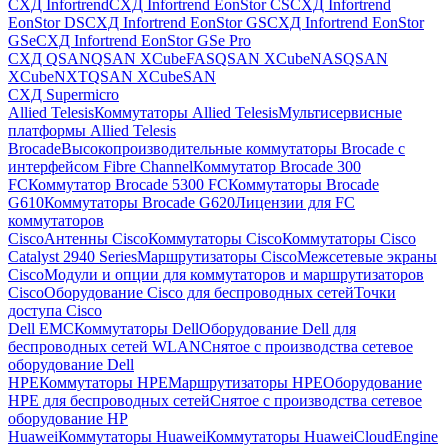
СХД Infortrend
СХД Infortrend EonStor CS
СХД Infortrend
EonStor DS
СХД Infortrend EonStor GS
СХД Infortrend EonStor
GSe
СХД Infortrend EonStor GSe Pro
СХД QSAN
QSAN XCubeFAS
QSAN XCubeNAS
QSAN
XCubeNXT
QSAN XCubeSAN
СХД Supermicro
Allied Telesis
Коммутаторы Allied Telesis
Мультисервисные
платформы Allied Telesis
Brocade
Высокопроизводительные коммутаторы Brocade с
интерфейсом Fibre Channel
Коммутатор Brocade 300
FC
Коммутатор Brocade 5300 FC
Коммутаторы Brocade
G610
Коммутаторы Brocade G620
Лицензии для FC
коммутаторов
Cisco
Антенны Cisco
Коммутаторы Cisco
Коммутаторы Cisco
Catalyst 2940 Series
Маршрутизаторы Cisco
Межсетевые экраны
Cisco
Модули и опции для коммутаторов и маршрутизаторов
Cisco
Оборудование Cisco для беспроводных сетей
Точки
доступа Cisco
Dell EMC
Коммутаторы Dell
Оборудование Dell для
беспроводных сетей WLAN
Снятое с производства сетевое
оборудование Dell
HPE
Коммутаторы HPE
Маршрутизаторы HPE
Оборудование
HPE для беспроводных сетей
Снятое с производства сетевое
оборудование HP
Huawei
Коммутаторы Huawei
Коммутаторы HuaweiCloudEngine