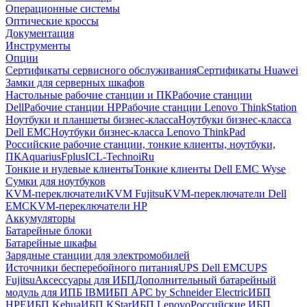
Операционные системы
Оптические кроссы
Документация
Инструменты
Опции
Сертификаты сервисного обслуживания
Сертификаты Huawei
Замки для серверных шкафов
Настольные рабочие станции и ПК
Рабочие станции
Dell
Рабочие станции HP
Рабочие станции Lenovo ThinkStation
Ноутбуки и планшеты бизнес-класса
Ноутбуки бизнес-класса
Dell EMC
Ноутбуки бизнес-класса Lenovo ThinkPad
Российские рабочие станции, тонкие клиенты, ноутбуки,
ПК
Aquarius
Fplus
ICL-Techno
iRu
Тонкие и нулевые клиенты
Тонкие клиенты Dell EMC Wyse
Сумки для ноутбуков
KVM-переключатели
KVM Fujitsu
KVM-переключатели Dell
EMC
KVM-переключатели HP
Аккумуляторы
Батарейные блоки
Батарейные шкафы
Зарядные станции для электромобилей
Источники бесперебойного питания
UPS Dell EMC
UPS
Fujitsu
Аксессуары для ИБП
Дополнительный батарейный
модуль для ИПБ IBM
ИБП APC by Schneider Electric
ИБП
HPE
ИБП Kehua
ИБП KStar
ИБП Lenovo
Российские ИБП