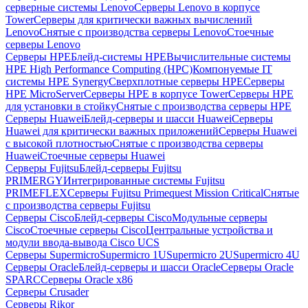
серверные системы Lenovo
Серверы Lenovo в корпусе
Tower
Серверы для критически важных вычислений
Lenovo
Снятые с производства серверы Lenovo
Стоечные
серверы Lenovo
Серверы HPE
Блейд-системы HPE
Вычислительные системы
HPE High Performance Computing (HPC)
Компонуемые IT
системы HPE Synergy
Сверхплотные серверы HPE
Серверы
HPE MicroServer
Серверы HPE в корпусе Tower
Серверы HPE
для установки в стойку
Снятые с производства серверы HPE
Серверы Huawei
Блейд-серверы и шасси Huawei
Серверы
Huawei для критически важных приложений
Серверы Huawei
с высокой плотностью
Снятые с производства серверы
Huawei
Стоечные серверы Huawei
Серверы Fujitsu
Блейд-серверы Fujitsu
PRIMERGY
Интегрированные системы Fujitsu
PRIMEFLEX
Серверы Fujitsu Primequest Mission Critical
Снятые
с производства серверы Fujitsu
Серверы Cisco
Блейд-серверы Cisco
Модульные серверы
Cisco
Стоечные серверы Cisco
Центральные устройства и
модули ввода-вывода Cisco UCS
Серверы Supermicro
Supermicro 1U
Supermicro 2U
Supermicro 4U
Серверы Oracle
Блейд-серверы и шасси Oracle
Серверы Oracle
SPARC
Серверы Oracle x86
Серверы Crusader
Серверы Rikor