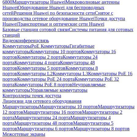
6800
Маршрутизаторы Huawei
Микроволновые антенны
Huawei
Оборудование Huawei для беспроводных
сетей
Решения Huawei по безопасности сети
Снятое с
производства сетевое оборудование Huawei
Точки доступа
Huawei
Транспортные и оптические сети Huawei
Базовые станции сотовой связи
Системы питания для сотовых
станций
Видеоконференцсвязь
Коммутаторы
PoE Коммутаторы
Гигабитные
коммутаторы
Коммутаторы 10 портов
Коммутаторы 16
портов
Коммутаторы 2 порта
Коммутаторы 24
порта
Коммутаторы 4 порта
Коммутаторы 48
портов
Коммутаторы 5 портов
Коммутаторы 8
портов
Коммутаторы L2
Коммутаторы L3
Коммутаторы PoE 16
портов
Коммутаторы PoE 24 порта
Коммутаторы PoE 32
порта
Коммутаторы PoE 8 портов
Неуправляемые
коммутаторы
Управляемые коммутаторы
Контроллеры точек доступа
Лицензии для сетевого оборудования
Маршрутизаторы
Маршрутизаторы 10 портов
Маршрутизаторы
12 портов
Маршрутизаторы 16 портов
Маршрутизаторы 2
порта
Маршрутизаторы 24 порта
Маршрутизаторы 4
порта
Маршрутизаторы 48 портов
Маршрутизаторы 5
портов
Маршрутизаторы 6 портов
Маршрутизаторы 8 портов
Межсетевые экраны