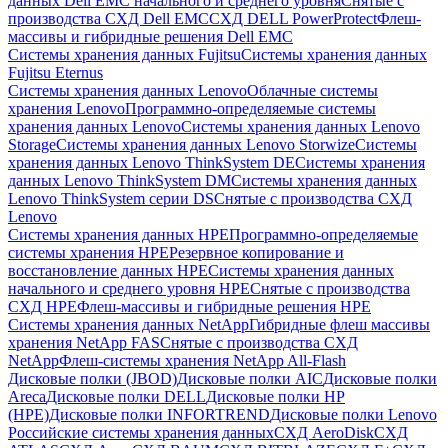
данных Dell EMC начального и среднего уровня
Снятые с
производства СХД Dell EMC
СХД DELL PowerProtect
Флеш-
массивы и гибридные решения Dell EMC
Системы хранения данных Fujitsu
Системы хранения данных
Fujitsu Eternus
Системы хранения данных Lenovo
Облачные системы
хранения Lenovo
Программно-определяемые системы
хранения данных Lenovo
Системы хранения данных Lenovo
Storage
Системы хранения данных Lenovo Storwize
Системы
хранения данных Lenovo ThinkSystem DE
Системы хранения
данных Lenovo ThinkSystem DM
Системы хранения данных
Lenovo ThinkSystem серии DS
Снятые с производства СХД
Lenovo
Системы хранения данных HPE
Программно-определяемые
системы хранения HPE
Резервное копирование и
восстановление данных HPE
Системы хранения данных
начального и среднего уровня HPE
Снятые с производства
СХД HPE
Флеш-массивы и гибридные решения HPE
Cистемы хранения данных NetApp
Гибридные флеш массивы
хранения NetApp FAS
Снятые с производства СХД
NetApp
Флеш-системы хранения NetApp All-Flash
Дисковые полки (JBOD)
Дисковые полки AIC
Дисковые полки
Areca
Дисковые полки DELL
Дисковые полки HP
(HPE)
Дисковые полки INFORTREND
Дисковые полки Lenovo
Российские системы хранения данных
СХД AeroDisk
СХД