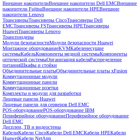
Внешние накопители
Внешние накопители Dell EMC
Внешние
накопители Fujitsu
Внешние накопители HPE
Внешние
накопители Lenovo
Трансиверы
Трансиверы Cisco
Трансиверы Dell
EMC
Трансиверы FS
Трансиверы HPE
Трансиверы
Huawei
Трансиверы Lenovo
Транспондеры
Модули безопасности
Модули безопасности Huawei
Монтажное оборудование
KVM
Кабеленесущие
системы
Кабель
Компоненты медной системы
Компоненты
оптической системы
Организация кабеля
Распределение
питания
Шкафы и стойки
Объединительные платы
Объединительные платы xFusion
Коммутационные модули
Коммутационные панели
Коммутационные розетки
Комплекты и модули для разработки
Лицевые панели Huawei
Лицевые панели для серверов Dell EMC
POS-оборудование
POS-оборудование IBM
Периферийное оборудование
Периферийное оборудование
Dell EMC
Дисплеи, ТВ и видеостены
Кабели
Кабели Cisco
Кабели Dell EMC
Кабели HPE
Кабели
Huawei
Кабели NetApp