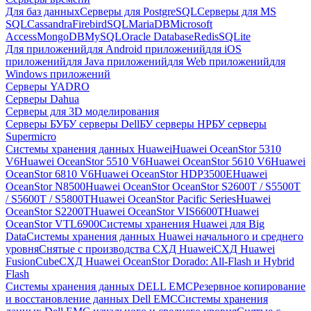
Для баз данных
Серверы для PostgreSQL
Серверы для MS
SQL
Cassandra
FirebirdSQL
MariaDB
Microsoft
Access
MongoDB
MySQL
Oracle Database
Redis
SQLite
Для приложений
для Android приложений
для iOS
приложений
для Java приложений
для Web приложений
для
Windows приложений
Серверы YADRO
Серверы Dahua
Серверы для 3D моделирования
Серверы БУ
БУ серверы Dell
БУ серверы HP
БУ серверы
Supermicro
Системы хранения данных Huawei
Huawei OceanStor 5310
V6
Huawei OceanStor 5510 V6
Huawei OceanStor 5610 V6
Huawei
OceanStor 6810 V6
Huawei OceanStor HDP3500E
Huawei
OceanStor N8500
Huawei OceanStor OceanStor S2600T / S5500T
/ S5600T / S5800T
Huawei OceanStor Pacific Series
Huawei
OceanStor S2200T
Huawei OceanStor VIS6600T
Huawei
OceanStor VTL6900
Системы хранения Huawei для Big
Data
Системы хранения данных Huawei начального и среднего
уровня
Снятые с производства СХД Huawei
СХД Huawei
FusionCube
СХД Huawei OceanStor Dorado: All-Flash и Hybrid
Flash
Системы хранения данных DELL EMC
Резервное копирование
и восстановление данных Dell EMC
Системы хранения