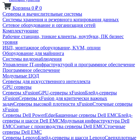
Корзина
0
₽
0
Серверы и вычислительные системы
Системы хранения и резервного копирования данных
Сетевое оборудование и организация сетей
Комплектующие
Рабочие станции, тонкие клиенты, ноутбуки, ПК бизнес
уровня
ИБП, монтажное оборудование, KVM, опции
Оборудование для майнинга
Системы видеонаблюдения
Управление IT-инфраструктурой и программное обеспечение
Программное обеспечение
Модульные ЦОД
Серверы для искусственного интеллекта
GPU серверы
Серверы xFusion
GPU-серверы xFusion
Блейд-серверы
xFusion
Серверы xFusion для критически важных
задач
Серверы высокой плотности xFusion
Стоечные серверы
xFusion
Серверы Dell PowerEdge
Башенные серверы Dell EMC
Блейд-
серверы и шасси Dell EMC
Модульная инфраструктура Dell
EMC
Снятые с производства серверы Dell EMC
Стоечные
серверы Dell EMC
Серверы Lenovo
Блейд-серверы и шасси Lenovo
Сверхплотные