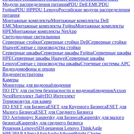
Модули распределения питания
PDU Dell EMC
PDU
Fujitsu
PDU HP
PDU Lenovo
Российские модули распределения
питания
Монтажные комплекты
Монтажные комплекты Dell
EMC
Монтажные комплекты Fujitsu
Монтажные комплекты
HPE
Монтажные комплекты NetApp
Светодиодные светильники
Серверные стойки
Серверные стойки Dell
Серверные стойки
Huawei
Снятые с производства стойки
Серверные шкафы
Серверные шкафы Fujitsu
Серверные шкафы
HPE
Серверные шкафы Huawei
Серверные шкафы
Lenovo
Снятые с производства шкафы
Стоечные системы APC
Видеодомофоны и опции
Видеорегистраторы
Камеры
Мониторы для видеонаблюдения
ПО ITV для систем безопасности и видеонаблюдения
Axxon
Next
Интеллект Лайт
ПО Интеллект
Термокожухи для камер
ПО ESET для Бизнеса
ESET для Крупного Бизнеса
ESET для
Малого Бизнеса
ESET для Среднего Бизнеса
ПО Антивирус Kaspersky для Бизнеса
Kaspersky для малого
бизнеса
Kaspersky для среднего бизнеса
Решения Lenovo
SDI-решения Lenovo ThinkAgile
HPE
3PAR
Alletra
Altair
Aruba
Athonet
Bright Cluster