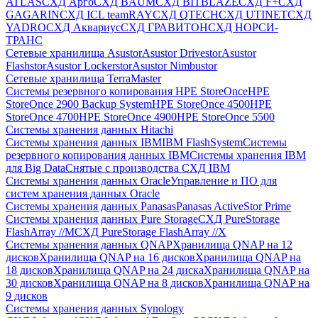
ATLAS
СХД Aрго
СХД BAUM
СХД BITBLAZE
СХД F+
СХД
GAGARIN
СХД ICL teamRAY
СХД QTECH
СХД UTINET
СХД
YADRO
СХД Аквариус
СХД ГРАВИТОН
СХД НОРСИ-
ТРАНС
Сетевые хранилища Asustor
Asustor Drivestor
Asustor
Flashstor
Asustor Lockerstor
Asustor Nimbustor
Сетевые хранилища TerraMaster
Системы резервного копирования HPE StoreOnce
HPE
StoreOnce 2900 Backup System
HPE StoreOnce 4500
HPE
StoreOnce 4700
HPE StoreOnce 4900
HPE StoreOnce 5500
Системы хранения данных Hitachi
Системы хранения данных IBM
IBM FlashSystem
Системы
резервного копирования данных IBM
Системы хранения IBM
для Big Data
Снятые с производства СХД IBM
Системы хранения данных Oracle
Управление и ПО для
систем хранения данных Oracle
Системы хранения данных Panasas
Panasas ActiveStor Prime
Системы хранения данных Pure Storage
СХД PureStorage
FlashArray //M
СХД PureStorage FlashArray //X
Системы хранения данных QNAP
Хранилища QNAP на 12
дисков
Хранилища QNAP на 16 дисков
Хранилища QNAP на
18 дисков
Хранилища QNAP на 24 диска
Хранилища QNAP на
30 дисков
Хранилища QNAP на 8 дисков
Хранилища QNAP на
9 дисков
Системы хранения данных Synology