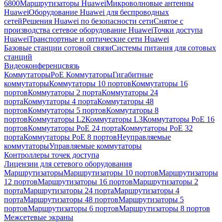
6800
Маршрутизаторы Huawei
Микроволновые антенны
Huawei
Оборудование Huawei для беспроводных
сетей
Решения Huawei по безопасности сети
Снятое с
производства сетевое оборудование Huawei
Точки доступа
Huawei
Транспортные и оптические сети Huawei
Базовые станции сотовой связи
Системы питания для сотовых
станций
Видеоконференцсвязь
Коммутаторы
PoE Коммутаторы
Гигабитные
коммутаторы
Коммутаторы 10 портов
Коммутаторы 16
портов
Коммутаторы 2 порта
Коммутаторы 24
порта
Коммутаторы 4 порта
Коммутаторы 48
портов
Коммутаторы 5 портов
Коммутаторы 8
портов
Коммутаторы L2
Коммутаторы L3
Коммутаторы PoE 16
портов
Коммутаторы PoE 24 порта
Коммутаторы PoE 32
порта
Коммутаторы PoE 8 портов
Неуправляемые
коммутаторы
Управляемые коммутаторы
Контроллеры точек доступа
Лицензии для сетевого оборудования
Маршрутизаторы
Маршрутизаторы 10 портов
Маршрутизаторы
12 портов
Маршрутизаторы 16 портов
Маршрутизаторы 2
порта
Маршрутизаторы 24 порта
Маршрутизаторы 4
порта
Маршрутизаторы 48 портов
Маршрутизаторы 5
портов
Маршрутизаторы 6 портов
Маршрутизаторы 8 портов
Межсетевые экраны