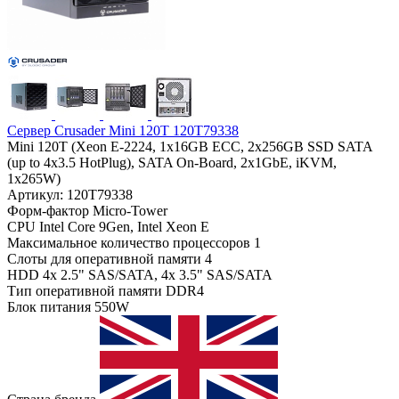
Сервер Crusader Mini 120T 120T79338
Mini 120T (Xeon E-2224, 1x16GB ECC, 2x256GB SSD SATA
(up to 4x3.5 HotPlug), SATA On-Board, 2x1GbE, iKVM,
1x265W)
Артикул: 120T79338
Форм-фактор
Micro-Tower
CPU
Intel Core 9Gen, Intel Xeon E
Максимальное количество процессоров
1
Слоты для оперативной памяти
4
HDD
4x 2.5" SAS/SATA, 4x 3.5" SAS/SATA
Тип оперативной памяти
DDR4
Блок питания
550W