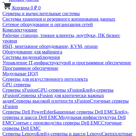
Корзина
0
₽
0
Серверы и вычислительные системы
Системы хранения и резервного копирования данных
Сетевое оборудование и организация сетей
Комплектующие
Рабочие станции, тонкие клиенты, ноутбуки, ПК бизнес
уровня
ИБП, монтажное оборудование, KVM, опции
Оборудование для майнинга
Системы видеонаблюдения
Управление IT-инфраструктурой и программное обеспечение
Программное обеспечение
Модульные ЦОД
Серверы для искусственного интеллекта
GPU серверы
Серверы xFusion
GPU-серверы xFusion
Блейд-серверы
xFusion
Серверы xFusion для критически важных
задач
Серверы высокой плотности xFusion
Стоечные серверы
xFusion
Серверы Dell PowerEdge
Башенные серверы Dell EMC
Блейд-
серверы и шасси Dell EMC
Модульная инфраструктура Dell
EMC
Снятые с производства серверы Dell EMC
Стоечные
серверы Dell EMC
Серверы Lenovo
Блейд-серверы и шасси Lenovo
Сверхплотные