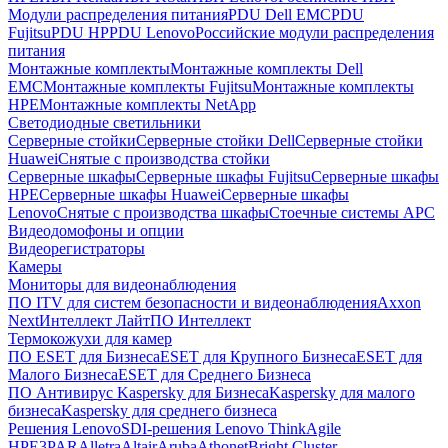
Модули распределения питания
PDU Dell EMC
PDU
Fujitsu
PDU HP
PDU Lenovo
Российские модули распределения
питания
Монтажные комплекты
Монтажные комплекты Dell
EMC
Монтажные комплекты Fujitsu
Монтажные комплекты
HPE
Монтажные комплекты NetApp
Светодиодные светильники
Серверные стойки
Серверные стойки Dell
Серверные стойки
Huawei
Снятые с производства стойки
Серверные шкафы
Серверные шкафы Fujitsu
Серверные шкафы
HPE
Серверные шкафы Huawei
Серверные шкафы
Lenovo
Снятые с производства шкафы
Стоечные системы APC
Видеодомофоны и опции
Видеорегистраторы
Камеры
Мониторы для видеонаблюдения
ПО ITV для систем безопасности и видеонаблюдения
Axxon
Next
Интеллект Лайт
ПО Интеллект
Термокожухи для камер
ПО ESET для Бизнеса
ESET для Крупного Бизнеса
ESET для
Малого Бизнеса
ESET для Среднего Бизнеса
ПО Антивирус Kaspersky для Бизнеса
Kaspersky для малого
бизнеса
Kaspersky для среднего бизнеса
Решения Lenovo
SDI-решения Lenovo ThinkAgile
HPE
3PAR
Alletra
Altair
Aruba
Athonet
Bright Cluster