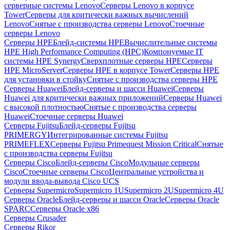
серверные системы Lenovo
Серверы Lenovo в корпусе
Tower
Серверы для критически важных вычислений
Lenovo
Снятые с производства серверы Lenovo
Стоечные
серверы Lenovo
Серверы HPE
Блейд-системы HPE
Вычислительные системы
HPE High Performance Computing (HPC)
Компонуемые IT
системы HPE Synergy
Сверхплотные серверы HPE
Серверы
HPE MicroServer
Серверы HPE в корпусе Tower
Серверы HPE
для установки в стойку
Снятые с производства серверы HPE
Серверы Huawei
Блейд-серверы и шасси Huawei
Серверы
Huawei для критически важных приложений
Серверы Huawei
с высокой плотностью
Снятые с производства серверы
Huawei
Стоечные серверы Huawei
Серверы Fujitsu
Блейд-серверы Fujitsu
PRIMERGY
Интегрированные системы Fujitsu
PRIMEFLEX
Серверы Fujitsu Primequest Mission Critical
Снятые
с производства серверы Fujitsu
Серверы Cisco
Блейд-серверы Cisco
Модульные серверы
Cisco
Стоечные серверы Cisco
Центральные устройства и
модули ввода-вывода Cisco UCS
Серверы Supermicro
Supermicro 1U
Supermicro 2U
Supermicro 4U
Серверы Oracle
Блейд-серверы и шасси Oracle
Серверы Oracle
SPARC
Серверы Oracle x86
Серверы Crusader
Серверы Rikor