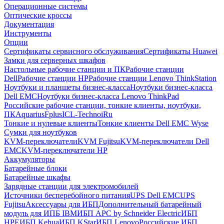
Операционные системы
Оптические кроссы
Документация
Инструменты
Опции
Сертификаты сервисного обслуживания
Сертификаты Huawei
Замки для серверных шкафов
Настольные рабочие станции и ПК
Рабочие станции
Dell
Рабочие станции HP
Рабочие станции Lenovo ThinkStation
Ноутбуки и планшеты бизнес-класса
Ноутбуки бизнес-класса
Dell EMC
Ноутбуки бизнес-класса Lenovo ThinkPad
Российские рабочие станции, тонкие клиенты, ноутбуки,
ПК
Aquarius
Fplus
ICL-Techno
iRu
Тонкие и нулевые клиенты
Тонкие клиенты Dell EMC Wyse
Сумки для ноутбуков
KVM-переключатели
KVM Fujitsu
KVM-переключатели Dell
EMC
KVM-переключатели HP
Аккумуляторы
Батарейные блоки
Батарейные шкафы
Зарядные станции для электромобилей
Источники бесперебойного питания
UPS Dell EMC
UPS
Fujitsu
Аксессуары для ИБП
Дополнительный батарейный
модуль для ИПБ IBM
ИБП APC by Schneider Electric
ИБП
HPE
ИБП Kehua
ИБП KStar
ИБП Lenovo
Российские ИБП