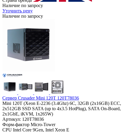
Страна бренда
Наличие по запросу
Уточнить цену
Наличие по запросу
Сервер Crusader Mini 120T 120T78036
Mini 120T (Xeon E-2236 (3.4Ghz) 6C, 32GB (2x16GB) ECC,
2x512GB SSD SATA (up to 4x3.5 HotPlug), SATA On-Board,
2x1GbE, iKVM, 1x265W)
Артикул: 120T78036
Форм-фактор
Micro-Tower
CPU
Intel Core 9Gen, Intel Xeon E