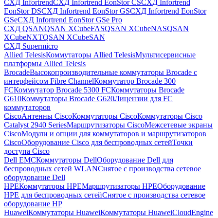
СХД Infortrend
СХД Infortrend EonStor CS
СХД Infortrend
EonStor DS
СХД Infortrend EonStor GS
СХД Infortrend EonStor
GSe
СХД Infortrend EonStor GSe Pro
СХД QSAN
QSAN XCubeFAS
QSAN XCubeNAS
QSAN
XCubeNXT
QSAN XCubeSAN
СХД Supermicro
Allied Telesis
Коммутаторы Allied Telesis
Мультисервисные
платформы Allied Telesis
Brocade
Высокопроизводительные коммутаторы Brocade с
интерфейсом Fibre Channel
Коммутатор Brocade 300
FC
Коммутатор Brocade 5300 FC
Коммутаторы Brocade
G610
Коммутаторы Brocade G620
Лицензии для FC
коммутаторов
Cisco
Антенны Cisco
Коммутаторы Cisco
Коммутаторы Cisco
Catalyst 2940 Series
Маршрутизаторы Cisco
Межсетевые экраны
Cisco
Модули и опции для коммутаторов и маршрутизаторов
Cisco
Оборудование Cisco для беспроводных сетей
Точки
доступа Cisco
Dell EMC
Коммутаторы Dell
Оборудование Dell для
беспроводных сетей WLAN
Снятое с производства сетевое
оборудование Dell
HPE
Коммутаторы HPE
Маршрутизаторы HPE
Оборудование
HPE для беспроводных сетей
Снятое с производства сетевое
оборудование HP
Huawei
Коммутаторы Huawei
Коммутаторы HuaweiCloudEngine