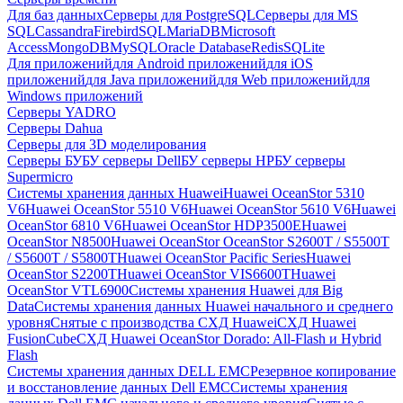
Для баз данных
Серверы для PostgreSQL
Серверы для MS
SQL
Cassandra
FirebirdSQL
MariaDB
Microsoft
Access
MongoDB
MySQL
Oracle Database
Redis
SQLite
Для приложений
для Android приложений
для iOS
приложений
для Java приложений
для Web приложений
для
Windows приложений
Серверы YADRO
Серверы Dahua
Серверы для 3D моделирования
Серверы БУ
БУ серверы Dell
БУ серверы HP
БУ серверы
Supermicro
Системы хранения данных Huawei
Huawei OceanStor 5310
V6
Huawei OceanStor 5510 V6
Huawei OceanStor 5610 V6
Huawei
OceanStor 6810 V6
Huawei OceanStor HDP3500E
Huawei
OceanStor N8500
Huawei OceanStor OceanStor S2600T / S5500T
/ S5600T / S5800T
Huawei OceanStor Pacific Series
Huawei
OceanStor S2200T
Huawei OceanStor VIS6600T
Huawei
OceanStor VTL6900
Системы хранения Huawei для Big
Data
Системы хранения данных Huawei начального и среднего
уровня
Снятые с производства СХД Huawei
СХД Huawei
FusionCube
СХД Huawei OceanStor Dorado: All-Flash и Hybrid
Flash
Системы хранения данных DELL EMC
Резервное копирование
и восстановление данных Dell EMC
Системы хранения