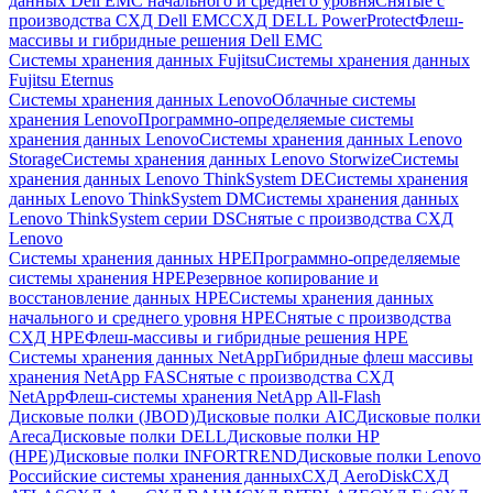
данных Dell EMC начального и среднего уровня
Снятые с
производства СХД Dell EMC
СХД DELL PowerProtect
Флеш-
массивы и гибридные решения Dell EMC
Системы хранения данных Fujitsu
Системы хранения данных
Fujitsu Eternus
Системы хранения данных Lenovo
Облачные системы
хранения Lenovo
Программно-определяемые системы
хранения данных Lenovo
Системы хранения данных Lenovo
Storage
Системы хранения данных Lenovo Storwize
Системы
хранения данных Lenovo ThinkSystem DE
Системы хранения
данных Lenovo ThinkSystem DM
Системы хранения данных
Lenovo ThinkSystem серии DS
Снятые с производства СХД
Lenovo
Системы хранения данных HPE
Программно-определяемые
системы хранения HPE
Резервное копирование и
восстановление данных HPE
Системы хранения данных
начального и среднего уровня HPE
Снятые с производства
СХД HPE
Флеш-массивы и гибридные решения HPE
Cистемы хранения данных NetApp
Гибридные флеш массивы
хранения NetApp FAS
Снятые с производства СХД
NetApp
Флеш-системы хранения NetApp All-Flash
Дисковые полки (JBOD)
Дисковые полки AIC
Дисковые полки
Areca
Дисковые полки DELL
Дисковые полки HP
(HPE)
Дисковые полки INFORTREND
Дисковые полки Lenovo
Российские системы хранения данных
СХД AeroDisk
СХД