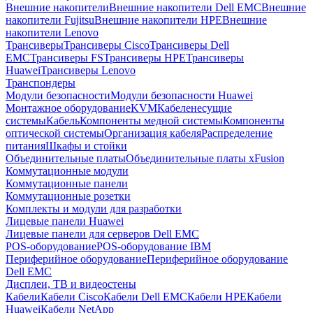
Внешние накопители
Внешние накопители Dell EMC
Внешние
накопители Fujitsu
Внешние накопители HPE
Внешние
накопители Lenovo
Трансиверы
Трансиверы Cisco
Трансиверы Dell
EMC
Трансиверы FS
Трансиверы HPE
Трансиверы
Huawei
Трансиверы Lenovo
Транспондеры
Модули безопасности
Модули безопасности Huawei
Монтажное оборудование
KVM
Кабеленесущие
системы
Кабель
Компоненты медной системы
Компоненты
оптической системы
Организация кабеля
Распределение
питания
Шкафы и стойки
Объединительные платы
Объединительные платы xFusion
Коммутационные модули
Коммутационные панели
Коммутационные розетки
Комплекты и модули для разработки
Лицевые панели Huawei
Лицевые панели для серверов Dell EMC
POS-оборудование
POS-оборудование IBM
Периферийное оборудование
Периферийное оборудование
Dell EMC
Дисплеи, ТВ и видеостены
Кабели
Кабели Cisco
Кабели Dell EMC
Кабели HPE
Кабели
Huawei
Кабели NetApp