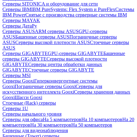
Серверы SITONICA и оборудование для сети
Серверы IBM
IBM PureSystems: Flex System и PureFlex
Системы
IBM Power
Снятые с производства серверные системы IBM
Серверы MAYAK
Серверы ДатаРу
Серверы ASUS
ARM серверы ASUS
GPU-серверы
ASUS
Башенные серверы ASUS
Пограничные серверы
ASUS
Серверы высокой плотности ASUS
Стоечные серверы
ASUS
Серверы GIGABYTE
GPU-серверы GIGABYTE
Башенные
серверы GIGABYTE
Серверы высокой плотности
GIGABYTE
Серверы центра обработки данных
GIGABYTE
Стоечные серверы GIGABYTE
Серверы MSI
Серверы Gooxi
Гиперконвергентные системы
Gooxi
Пограничные серверы Gooxi
Серверы для
искусственного интеллекта Gooxi
Серверы хранения данных
Gooxi
Шасси Gooxi
Стоечные (Rack) серверы
Серверы 1U
Серверы начального уровня
Серверы для офиса
На 5 компьютеров
На 10 компьютеров
На 20
компьютеров
На 30 компьютеров
На 50 компьютеров
Серверы для видеонаблюдения
Башенные (Tower) серверы