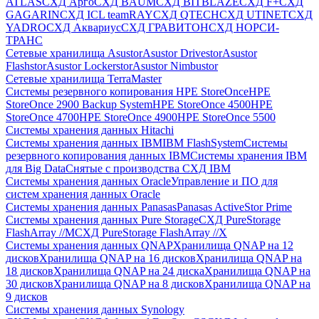
ATLAS
СХД Aрго
СХД BAUM
СХД BITBLAZE
СХД F+
СХД
GAGARIN
СХД ICL teamRAY
СХД QTECH
СХД UTINET
СХД
YADRO
СХД Аквариус
СХД ГРАВИТОН
СХД НОРСИ-
ТРАНС
Сетевые хранилища Asustor
Asustor Drivestor
Asustor
Flashstor
Asustor Lockerstor
Asustor Nimbustor
Сетевые хранилища TerraMaster
Системы резервного копирования HPE StoreOnce
HPE
StoreOnce 2900 Backup System
HPE StoreOnce 4500
HPE
StoreOnce 4700
HPE StoreOnce 4900
HPE StoreOnce 5500
Системы хранения данных Hitachi
Системы хранения данных IBM
IBM FlashSystem
Системы
резервного копирования данных IBM
Системы хранения IBM
для Big Data
Снятые с производства СХД IBM
Системы хранения данных Oracle
Управление и ПО для
систем хранения данных Oracle
Системы хранения данных Panasas
Panasas ActiveStor Prime
Системы хранения данных Pure Storage
СХД PureStorage
FlashArray //M
СХД PureStorage FlashArray //X
Системы хранения данных QNAP
Хранилища QNAP на 12
дисков
Хранилища QNAP на 16 дисков
Хранилища QNAP на
18 дисков
Хранилища QNAP на 24 диска
Хранилища QNAP на
30 дисков
Хранилища QNAP на 8 дисков
Хранилища QNAP на
9 дисков
Системы хранения данных Synology