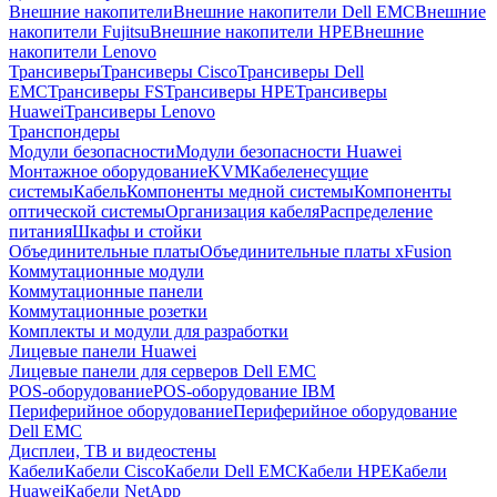
Внешние накопители
Внешние накопители Dell EMC
Внешние
накопители Fujitsu
Внешние накопители HPE
Внешние
накопители Lenovo
Трансиверы
Трансиверы Cisco
Трансиверы Dell
EMC
Трансиверы FS
Трансиверы HPE
Трансиверы
Huawei
Трансиверы Lenovo
Транспондеры
Модули безопасности
Модули безопасности Huawei
Монтажное оборудование
KVM
Кабеленесущие
системы
Кабель
Компоненты медной системы
Компоненты
оптической системы
Организация кабеля
Распределение
питания
Шкафы и стойки
Объединительные платы
Объединительные платы xFusion
Коммутационные модули
Коммутационные панели
Коммутационные розетки
Комплекты и модули для разработки
Лицевые панели Huawei
Лицевые панели для серверов Dell EMC
POS-оборудование
POS-оборудование IBM
Периферийное оборудование
Периферийное оборудование
Dell EMC
Дисплеи, ТВ и видеостены
Кабели
Кабели Cisco
Кабели Dell EMC
Кабели HPE
Кабели
Huawei
Кабели NetApp