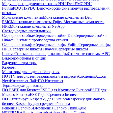
Модули распределения питания
PDU Dell EMC
PDU
Fujitsu
PDU HP
PDU Lenovo
Российские модули распределения
питания
Монтажные комплекты
Монтажные комплекты Dell
EMC
Монтажные комплекты Fujitsu
Монтажные комплекты
HPE
Монтажные комплекты NetApp
Светодиодные светильники
Серверные стойки
Серверные стойки Dell
Серверные стойки
Huawei
Снятые с производства стойки
Серверные шкафы
Серверные шкафы Fujitsu
Серверные шкафы
HPE
Серверные шкафы Huawei
Серверные шкафы
Lenovo
Снятые с производства шкафы
Стоечные системы APC
Видеодомофоны и опции
Видеорегистраторы
Камеры
Мониторы для видеонаблюдения
ПО ITV для систем безопасности и видеонаблюдения
Axxon
Next
Интеллект Лайт
ПО Интеллект
Термокожухи для камер
ПО ESET для Бизнеса
ESET для Крупного Бизнеса
ESET для
Малого Бизнеса
ESET для Среднего Бизнеса
ПО Антивирус Kaspersky для Бизнеса
Kaspersky для малого
бизнеса
Kaspersky для среднего бизнеса
Решения Lenovo
SDI-решения Lenovo ThinkAgile
HPE
3PAR
Alletra
Altair
Aruba
Athonet
Bright Cluster