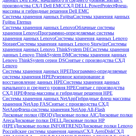
данных Dell EMC начального и среднего уровня
Снятые с
производства СХД Dell EMC
СХД DELL PowerProtect
Флеш-
массивы и гибридные решения Dell EMC
Системы хранения данных Fujitsu
Системы хранения данных
Fujitsu Eternus
Системы хранения данных Lenovo
Облачные системы
хранения Lenovo
Программно-определяемые системы
хранения данных Lenovo
Системы хранения данных Lenovo
Storage
Системы хранения данных Lenovo Storwize
Системы
хранения данных Lenovo ThinkSystem DE
Системы хранения
данных Lenovo ThinkSystem DM
Системы хранения данных
Lenovo ThinkSystem серии DS
Снятые с производства СХД
Lenovo
Системы хранения данных HPE
Программно-определяемые
системы хранения HPE
Резервное копирование и
восстановление данных HPE
Системы хранения данных
начального и среднего уровня HPE
Снятые с производства
СХД HPE
Флеш-массивы и гибридные решения HPE
Cистемы хранения данных NetApp
Гибридные флеш массивы
хранения NetApp FAS
Снятые с производства СХД
NetApp
Флеш-системы хранения NetApp All-Flash
Дисковые полки (JBOD)
Дисковые полки AIC
Дисковые полки
Areca
Дисковые полки DELL
Дисковые полки HP
(HPE)
Дисковые полки INFORTREND
Дисковые полки Lenovo
Российские системы хранения данных
СХД AeroDisk
СХД