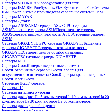
Серверы SITONICA и оборудование для сети
Серверы IBM
IBM PureSystems: Flex System и PureFlex
Системы
IBM Power
Снятые с производства серверные системы IBM
Серверы MAYAK
Серверы ДатаРу
Серверы ASUS
ARM серверы ASUS
GPU-серверы
ASUS
Башенные серверы ASUS
Пограничные серверы
ASUS
Серверы высокой плотности ASUS
Стоечные серверы
ASUS
Серверы GIGABYTE
GPU-серверы GIGABYTE
Башенные
серверы GIGABYTE
Серверы высокой плотности
GIGABYTE
Серверы центра обработки данных
GIGABYTE
Стоечные серверы GIGABYTE
Серверы MSI
Серверы Gooxi
Гиперконвергентные системы
Gooxi
Пограничные серверы Gooxi
Серверы для
искусственного интеллекта Gooxi
Серверы хранения данных
Gooxi
Шасси Gooxi
Стоечные (Rack) серверы
Серверы 1U
Серверы начального уровня
Серверы для офиса
На 5 компьютеров
На 10 компьютеров
На 20
компьютеров
На 30 компьютеров
На 50 компьютеров
Серверы для видеонаблюдения
Башенные (Tower) серверы