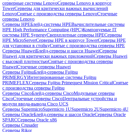
серверные системы Lenovo
Серверы Lenovo в корпусе
Tower
Серверы для критически важных вычислений
Lenovo
Снятые с производства серверы Lenovo
Стоечные
серверы Lenovo
Серверы HPE
Блейд-системы HPE
Вычислительные системы
HPE High Performance Computing (HPC)
Компонуемые IT
системы HPE Synergy
Сверхплотные серверы HPE
Серверы
HPE MicroServer
Серверы HPE в корпусе Tower
Серверы HPE
для установки в стойку
Снятые с производства серверы HPE
Серверы Huawei
Блейд-серверы и шасси Huawei
Серверы
Huawei для критически важных приложений
Серверы Huawei
с высокой плотностью
Снятые с производства серверы
Huawei
Стоечные серверы Huawei
Серверы Fujitsu
Блейд-серверы Fujitsu
PRIMERGY
Интегрированные системы Fujitsu
PRIMEFLEX
Серверы Fujitsu Primequest Mission Critical
Снятые
с производства серверы Fujitsu
Серверы Cisco
Блейд-серверы Cisco
Модульные серверы
Cisco
Стоечные серверы Cisco
Центральные устройства и
модули ввода-вывода Cisco UCS
Серверы Supermicro
Supermicro 1U
Supermicro 2U
Supermicro 4U
Серверы Oracle
Блейд-серверы и шасси Oracle
Серверы Oracle
SPARC
Серверы Oracle x86
Серверы Crusader
Серверы Rikor