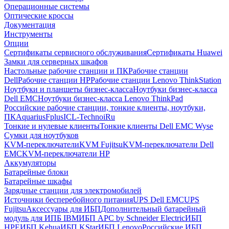
Операционные системы
Оптические кроссы
Документация
Инструменты
Опции
Сертификаты сервисного обслуживания
Сертификаты Huawei
Замки для серверных шкафов
Настольные рабочие станции и ПК
Рабочие станции
Dell
Рабочие станции HP
Рабочие станции Lenovo ThinkStation
Ноутбуки и планшеты бизнес-класса
Ноутбуки бизнес-класса
Dell EMC
Ноутбуки бизнес-класса Lenovo ThinkPad
Российские рабочие станции, тонкие клиенты, ноутбуки,
ПК
Aquarius
Fplus
ICL-Techno
iRu
Тонкие и нулевые клиенты
Тонкие клиенты Dell EMC Wyse
Сумки для ноутбуков
KVM-переключатели
KVM Fujitsu
KVM-переключатели Dell
EMC
KVM-переключатели HP
Аккумуляторы
Батарейные блоки
Батарейные шкафы
Зарядные станции для электромобилей
Источники бесперебойного питания
UPS Dell EMC
UPS
Fujitsu
Аксессуары для ИБП
Дополнительный батарейный
модуль для ИПБ IBM
ИБП APC by Schneider Electric
ИБП
HPE
ИБП Kehua
ИБП KStar
ИБП Lenovo
Российские ИБП