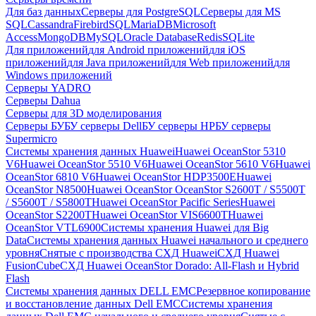
Для баз данных
Серверы для PostgreSQL
Серверы для MS
SQL
Cassandra
FirebirdSQL
MariaDB
Microsoft
Access
MongoDB
MySQL
Oracle Database
Redis
SQLite
Для приложений
для Android приложений
для iOS
приложений
для Java приложений
для Web приложений
для
Windows приложений
Серверы YADRO
Серверы Dahua
Серверы для 3D моделирования
Серверы БУ
БУ серверы Dell
БУ серверы HP
БУ серверы
Supermicro
Системы хранения данных Huawei
Huawei OceanStor 5310
V6
Huawei OceanStor 5510 V6
Huawei OceanStor 5610 V6
Huawei
OceanStor 6810 V6
Huawei OceanStor HDP3500E
Huawei
OceanStor N8500
Huawei OceanStor OceanStor S2600T / S5500T
/ S5600T / S5800T
Huawei OceanStor Pacific Series
Huawei
OceanStor S2200T
Huawei OceanStor VIS6600T
Huawei
OceanStor VTL6900
Системы хранения Huawei для Big
Data
Системы хранения данных Huawei начального и среднего
уровня
Снятые с производства СХД Huawei
СХД Huawei
FusionCube
СХД Huawei OceanStor Dorado: All-Flash и Hybrid
Flash
Системы хранения данных DELL EMC
Резервное копирование
и восстановление данных Dell EMC
Системы хранения