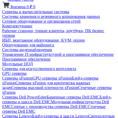
Корзина
0
₽
0
Серверы и вычислительные системы
Системы хранения и резервного копирования данных
Сетевое оборудование и организация сетей
Комплектующие
Рабочие станции, тонкие клиенты, ноутбуки, ПК бизнес
уровня
ИБП, монтажное оборудование, KVM, опции
Оборудование для майнинга
Системы видеонаблюдения
Управление IT-инфраструктурой и программное обеспечение
Программное обеспечение
Модульные ЦОД
Серверы для искусственного интеллекта
GPU серверы
Серверы xFusion
GPU-серверы xFusion
Блейд-серверы
xFusion
Серверы xFusion для критически важных
задач
Серверы высокой плотности xFusion
Стоечные серверы
xFusion
Серверы Dell PowerEdge
Башенные серверы Dell EMC
Блейд-
серверы и шасси Dell EMC
Модульная инфраструктура Dell
EMC
Снятые с производства серверы Dell EMC
Стоечные
серверы Dell EMC
Серверы Lenovo
Блейд-серверы и шасси Lenovo
Сверхплотные