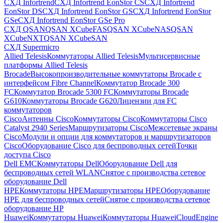
СХД Infortrend
СХД Infortrend EonStor CS
СХД Infortrend
EonStor DS
СХД Infortrend EonStor GS
СХД Infortrend EonStor
GSe
СХД Infortrend EonStor GSe Pro
СХД QSAN
QSAN XCubeFAS
QSAN XCubeNAS
QSAN
XCubeNXT
QSAN XCubeSAN
СХД Supermicro
Allied Telesis
Коммутаторы Allied Telesis
Мультисервисные
платформы Allied Telesis
Brocade
Высокопроизводительные коммутаторы Brocade с
интерфейсом Fibre Channel
Коммутатор Brocade 300
FC
Коммутатор Brocade 5300 FC
Коммутаторы Brocade
G610
Коммутаторы Brocade G620
Лицензии для FC
коммутаторов
Cisco
Антенны Cisco
Коммутаторы Cisco
Коммутаторы Cisco
Catalyst 2940 Series
Маршрутизаторы Cisco
Межсетевые экраны
Cisco
Модули и опции для коммутаторов и маршрутизаторов
Cisco
Оборудование Cisco для беспроводных сетей
Точки
доступа Cisco
Dell EMC
Коммутаторы Dell
Оборудование Dell для
беспроводных сетей WLAN
Снятое с производства сетевое
оборудование Dell
HPE
Коммутаторы HPE
Маршрутизаторы HPE
Оборудование
HPE для беспроводных сетей
Снятое с производства сетевое
оборудование HP
Huawei
Коммутаторы Huawei
Коммутаторы HuaweiCloudEngine