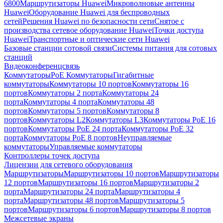
6800
Маршрутизаторы Huawei
Микроволновые антенны
Huawei
Оборудование Huawei для беспроводных
сетей
Решения Huawei по безопасности сети
Снятое с
производства сетевое оборудование Huawei
Точки доступа
Huawei
Транспортные и оптические сети Huawei
Базовые станции сотовой связи
Системы питания для сотовых
станций
Видеоконференцсвязь
Коммутаторы
PoE Коммутаторы
Гигабитные
коммутаторы
Коммутаторы 10 портов
Коммутаторы 16
портов
Коммутаторы 2 порта
Коммутаторы 24
порта
Коммутаторы 4 порта
Коммутаторы 48
портов
Коммутаторы 5 портов
Коммутаторы 8
портов
Коммутаторы L2
Коммутаторы L3
Коммутаторы PoE 16
портов
Коммутаторы PoE 24 порта
Коммутаторы PoE 32
порта
Коммутаторы PoE 8 портов
Неуправляемые
коммутаторы
Управляемые коммутаторы
Контроллеры точек доступа
Лицензии для сетевого оборудования
Маршрутизаторы
Маршрутизаторы 10 портов
Маршрутизаторы
12 портов
Маршрутизаторы 16 портов
Маршрутизаторы 2
порта
Маршрутизаторы 24 порта
Маршрутизаторы 4
порта
Маршрутизаторы 48 портов
Маршрутизаторы 5
портов
Маршрутизаторы 6 портов
Маршрутизаторы 8 портов
Межсетевые экраны