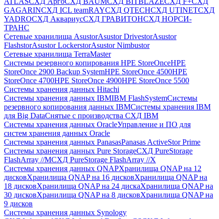
ATLAS
СХД Aрго
СХД BAUM
СХД BITBLAZE
СХД F+
СХД
GAGARIN
СХД ICL teamRAY
СХД QTECH
СХД UTINET
СХД
YADRO
СХД Аквариус
СХД ГРАВИТОН
СХД НОРСИ-
ТРАНС
Сетевые хранилища Asustor
Asustor Drivestor
Asustor
Flashstor
Asustor Lockerstor
Asustor Nimbustor
Сетевые хранилища TerraMaster
Системы резервного копирования HPE StoreOnce
HPE
StoreOnce 2900 Backup System
HPE StoreOnce 4500
HPE
StoreOnce 4700
HPE StoreOnce 4900
HPE StoreOnce 5500
Системы хранения данных Hitachi
Системы хранения данных IBM
IBM FlashSystem
Системы
резервного копирования данных IBM
Системы хранения IBM
для Big Data
Снятые с производства СХД IBM
Системы хранения данных Oracle
Управление и ПО для
систем хранения данных Oracle
Системы хранения данных Panasas
Panasas ActiveStor Prime
Системы хранения данных Pure Storage
СХД PureStorage
FlashArray //M
СХД PureStorage FlashArray //X
Системы хранения данных QNAP
Хранилища QNAP на 12
дисков
Хранилища QNAP на 16 дисков
Хранилища QNAP на
18 дисков
Хранилища QNAP на 24 диска
Хранилища QNAP на
30 дисков
Хранилища QNAP на 8 дисков
Хранилища QNAP на
9 дисков
Системы хранения данных Synology