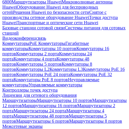
6800
Маршрутизаторы Huawei
Микроволновые антенны
Huawei
Оборудование Huawei для беспроводных
сетей
Решения Huawei по безопасности сети
Снятое с
производства сетевое оборудование Huawei
Точки доступа
Huawei
Транспортные и оптические сети Huawei
Базовые станции сотовой связи
Системы питания для сотовых
станций
Видеоконференцсвязь
Коммутаторы
PoE Коммутаторы
Гигабитные
коммутаторы
Коммутаторы 10 портов
Коммутаторы 16
портов
Коммутаторы 2 порта
Коммутаторы 24
порта
Коммутаторы 4 порта
Коммутаторы 48
портов
Коммутаторы 5 портов
Коммутаторы 8
портов
Коммутаторы L2
Коммутаторы L3
Коммутаторы PoE 16
портов
Коммутаторы PoE 24 порта
Коммутаторы PoE 32
порта
Коммутаторы PoE 8 портов
Неуправляемые
коммутаторы
Управляемые коммутаторы
Контроллеры точек доступа
Лицензии для сетевого оборудования
Маршрутизаторы
Маршрутизаторы 10 портов
Маршрутизаторы
12 портов
Маршрутизаторы 16 портов
Маршрутизаторы 2
порта
Маршрутизаторы 24 порта
Маршрутизаторы 4
порта
Маршрутизаторы 48 портов
Маршрутизаторы 5
портов
Маршрутизаторы 6 портов
Маршрутизаторы 8 портов
Межсетевые экраны