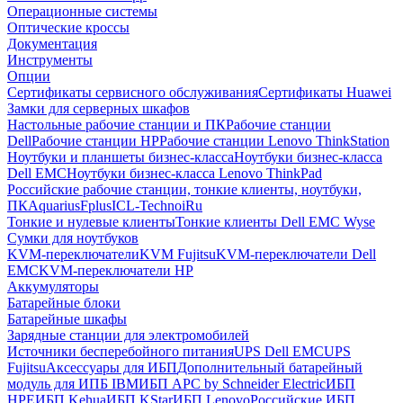
Операционные системы
Оптические кроссы
Документация
Инструменты
Опции
Сертификаты сервисного обслуживания
Сертификаты Huawei
Замки для серверных шкафов
Настольные рабочие станции и ПК
Рабочие станции
Dell
Рабочие станции HP
Рабочие станции Lenovo ThinkStation
Ноутбуки и планшеты бизнес-класса
Ноутбуки бизнес-класса
Dell EMC
Ноутбуки бизнес-класса Lenovo ThinkPad
Российские рабочие станции, тонкие клиенты, ноутбуки,
ПК
Aquarius
Fplus
ICL-Techno
iRu
Тонкие и нулевые клиенты
Тонкие клиенты Dell EMC Wyse
Сумки для ноутбуков
KVM-переключатели
KVM Fujitsu
KVM-переключатели Dell
EMC
KVM-переключатели HP
Аккумуляторы
Батарейные блоки
Батарейные шкафы
Зарядные станции для электромобилей
Источники бесперебойного питания
UPS Dell EMC
UPS
Fujitsu
Аксессуары для ИБП
Дополнительный батарейный
модуль для ИПБ IBM
ИБП APC by Schneider Electric
ИБП
HPE
ИБП Kehua
ИБП KStar
ИБП Lenovo
Российские ИБП