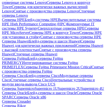
серверные системы Lenovo
Серверы Lenovo в корпусе
Tower
Серверы для критически важных вычислений
Lenovo
Снятые с производства серверы Lenovo
Стоечные
серверы Lenovo
Серверы HPE
Блейд-системы HPE
Вычислительные системы
HPE High Performance Computing (HPC)
Компонуемые IT
системы HPE Synergy
Сверхплотные серверы HPE
Серверы
HPE MicroServer
Серверы HPE в корпусе Tower
Серверы HPE
для установки в стойку
Снятые с производства серверы HPE
Серверы Huawei
Блейд-серверы и шасси Huawei
Серверы
Huawei для критически важных приложений
Серверы Huawei
с высокой плотностью
Снятые с производства серверы
Huawei
Стоечные серверы Huawei
Серверы Fujitsu
Блейд-серверы Fujitsu
PRIMERGY
Интегрированные системы Fujitsu
PRIMEFLEX
Серверы Fujitsu Primequest Mission Critical
Снятые
с производства серверы Fujitsu
Серверы Cisco
Блейд-серверы Cisco
Модульные серверы
Cisco
Стоечные серверы Cisco
Центральные устройства и
модули ввода-вывода Cisco UCS
Серверы Supermicro
Supermicro 1U
Supermicro 2U
Supermicro 4U
Серверы Oracle
Блейд-серверы и шасси Oracle
Серверы Oracle
SPARC
Серверы Oracle x86
Серверы Crusader
Серверы Rikor