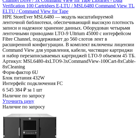
Channel Drive / 3x Command View for Tape Libraries - Data
Verification 100 Cartridges E-LTU / MSL6480 Command View TL
ELTU / Command View for Tape
HPE StoreEver MSL6480 — модуль масштабируемой
ленточной библиотеки, обеспечивающий высокую плотность
записи и надежное хранение данных. Оборудован четырьмя
ленточными приводами LTO-9 Ultrium 45000 с интерфейсом
Fibre Channel, поддерживает до 560 слотов лент в
расширенной конфигурации. В комплект включены лицензии
Command View для управления, кабели, чистящие картриджи
и набор перезаписываемых картриджей LTO-9 объемом 45 ТБ.
Артикул: MSL6480-4xLTO9-3xCommandView-100Cart-8xCable-
8xCleaning
Форм-фактор
6U
Блок питания
432W
Интерфейс подключения
FC
6 545 384
₽
за 1 шт
Наличие по запросу
Уточнить цену
Наличие по запросу