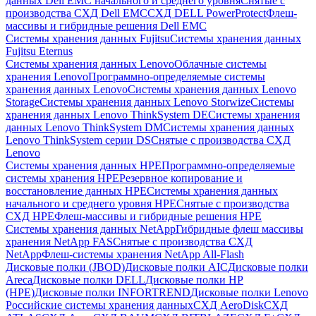
данных Dell EMC начального и среднего уровня
Снятые с
производства СХД Dell EMC
СХД DELL PowerProtect
Флеш-
массивы и гибридные решения Dell EMC
Системы хранения данных Fujitsu
Системы хранения данных
Fujitsu Eternus
Системы хранения данных Lenovo
Облачные системы
хранения Lenovo
Программно-определяемые системы
хранения данных Lenovo
Системы хранения данных Lenovo
Storage
Системы хранения данных Lenovo Storwize
Системы
хранения данных Lenovo ThinkSystem DE
Системы хранения
данных Lenovo ThinkSystem DM
Системы хранения данных
Lenovo ThinkSystem серии DS
Снятые с производства СХД
Lenovo
Системы хранения данных HPE
Программно-определяемые
системы хранения HPE
Резервное копирование и
восстановление данных HPE
Системы хранения данных
начального и среднего уровня HPE
Снятые с производства
СХД HPE
Флеш-массивы и гибридные решения HPE
Cистемы хранения данных NetApp
Гибридные флеш массивы
хранения NetApp FAS
Снятые с производства СХД
NetApp
Флеш-системы хранения NetApp All-Flash
Дисковые полки (JBOD)
Дисковые полки AIC
Дисковые полки
Areca
Дисковые полки DELL
Дисковые полки HP
(HPE)
Дисковые полки INFORTREND
Дисковые полки Lenovo
Российские системы хранения данных
СХД AeroDisk
СХД