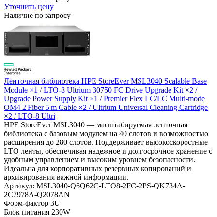
Уточнить цену
Наличие по запросу
Ленточная библиотека HPE StoreEver MSL3040 Scalable Base
Module ×1 / LTO-8 Ultrium 30750 FC Drive Upgrade Kit ×2 /
Upgrade Power Supply Kit ×1 / Premier Flex LC/LC Multi‑mode
OM4 2 Fiber 5 m Cable ×2 / Ultrium Universal Cleaning Cartridge
×2 / LTO-8 Ultri
HPE StoreEver MSL3040 — масштабируемая ленточная
библиотека с базовым модулем на 40 слотов и возможностью
расширения до 280 слотов. Поддерживает высокоскоростные
LTO ленты, обеспечивая надежное и долгосрочное хранение с
удобным управлением и высоким уровнем безопасности.
Идеальна для корпоративных резервных копирований и
архивирования важной информации.
Артикул: MSL3040-Q6Q62C-LTO8-2FC-2PS-QK734A-
2C7978A-Q2078AN
Форм-фактор
3U
Блок питания
230W