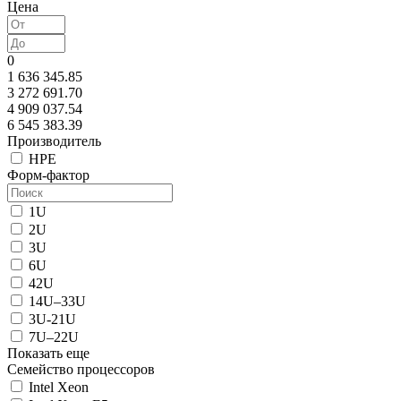
Цена
0
1 636 345.85
3 272 691.70
4 909 037.54
6 545 383.39
Производитель
HPE
Форм-фактор
1U
2U
3U
6U
42U
14U–33U
3U-21U
7U–22U
Показать еще
Семейство процессоров
Intel Xeon