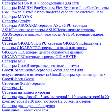
Серверы SITONICA и оборудование для сети
Серверы IBM
IBM PureSystems: Flex System и PureFlex
Системы
IBM Power
Снятые с производства серверные системы IBM
Серверы MAYAK
Серверы ДатаРу
Серверы ASUS
ARM серверы ASUS
GPU-серверы
ASUS
Башенные серверы ASUS
Пограничные серверы
ASUS
Серверы высокой плотности ASUS
Стоечные серверы
ASUS
Серверы GIGABYTE
GPU-серверы GIGABYTE
Башенные
серверы GIGABYTE
Серверы высокой плотности
GIGABYTE
Серверы центра обработки данных
GIGABYTE
Стоечные серверы GIGABYTE
Серверы MSI
Серверы Gooxi
Гиперконвергентные системы
Gooxi
Пограничные серверы Gooxi
Серверы для
искусственного интеллекта Gooxi
Серверы хранения данных
Gooxi
Шасси Gooxi
Стоечные (Rack) серверы
Серверы 1U
Серверы начального уровня
Серверы для офиса
На 5 компьютеров
На 10 компьютеров
На 20
компьютеров
На 30 компьютеров
На 50 компьютеров
Серверы для видеонаблюдения
Башенные (Tower) серверы