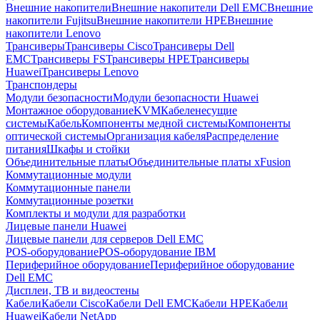
Внешние накопители
Внешние накопители Dell EMC
Внешние
накопители Fujitsu
Внешние накопители HPE
Внешние
накопители Lenovo
Трансиверы
Трансиверы Cisco
Трансиверы Dell
EMC
Трансиверы FS
Трансиверы HPE
Трансиверы
Huawei
Трансиверы Lenovo
Транспондеры
Модули безопасности
Модули безопасности Huawei
Монтажное оборудование
KVM
Кабеленесущие
системы
Кабель
Компоненты медной системы
Компоненты
оптической системы
Организация кабеля
Распределение
питания
Шкафы и стойки
Объединительные платы
Объединительные платы xFusion
Коммутационные модули
Коммутационные панели
Коммутационные розетки
Комплекты и модули для разработки
Лицевые панели Huawei
Лицевые панели для серверов Dell EMC
POS-оборудование
POS-оборудование IBM
Периферийное оборудование
Периферийное оборудование
Dell EMC
Дисплеи, ТВ и видеостены
Кабели
Кабели Cisco
Кабели Dell EMC
Кабели HPE
Кабели
Huawei
Кабели NetApp