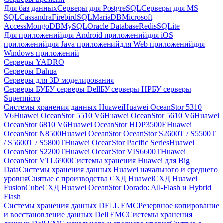
Для баз данных
Серверы для PostgreSQL
Серверы для MS
SQL
Cassandra
FirebirdSQL
MariaDB
Microsoft
Access
MongoDB
MySQL
Oracle Database
Redis
SQLite
Для приложений
для Android приложений
для iOS
приложений
для Java приложений
для Web приложений
для
Windows приложений
Серверы YADRO
Серверы Dahua
Серверы для 3D моделирования
Серверы БУ
БУ серверы Dell
БУ серверы HP
БУ серверы
Supermicro
Системы хранения данных Huawei
Huawei OceanStor 5310
V6
Huawei OceanStor 5510 V6
Huawei OceanStor 5610 V6
Huawei
OceanStor 6810 V6
Huawei OceanStor HDP3500E
Huawei
OceanStor N8500
Huawei OceanStor OceanStor S2600T / S5500T
/ S5600T / S5800T
Huawei OceanStor Pacific Series
Huawei
OceanStor S2200T
Huawei OceanStor VIS6600T
Huawei
OceanStor VTL6900
Системы хранения Huawei для Big
Data
Системы хранения данных Huawei начального и среднего
уровня
Снятые с производства СХД Huawei
СХД Huawei
FusionCube
СХД Huawei OceanStor Dorado: All-Flash и Hybrid
Flash
Системы хранения данных DELL EMC
Резервное копирование
и восстановление данных Dell EMC
Системы хранения