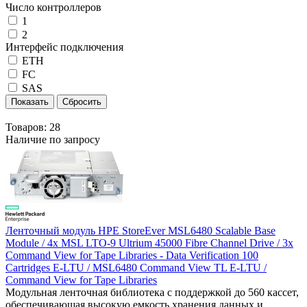
Число контроллеров
1
2
Интерфейс подключения
ETH
FC
SAS
Товаров:
28
Наличие по запросу
Ленточный модуль HPE StoreEver MSL6480 Scalable Base
Module / 4x MSL LTO-9 Ultrium 45000 Fibre Channel Drive / 3x
Command View for Tape Libraries - Data Verification 100
Cartridges E-LTU / MSL6480 Command View TL E-LTU /
Command View for Tape Libraries
Модульная ленточная библиотека с поддержкой до 560 кассет,
обеспечивающая высокую емкость хранения данных и