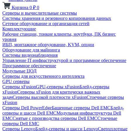
Корзина
0
₽
0
Серверы и вычислительные системы
Системы хранения и резервного копирования данных
Сетевое оборудование и организация сетей
Комплектующие
Рабочие станции, тонкие клиенты, ноутбуки, ПК бизнес
уровня
ИБП, монтажное оборудование, KVM, опции
Оборудование для майнинга
Системы видеонаблюдения
Управление IT-инфраструктурой и программное обеспечение
Программное обеспечение
Модульные ЦОД
Серверы для искусственного интеллекта
GPU серверы
Серверы xFusion
GPU-серверы xFusion
Блейд-серверы
xFusion
Серверы xFusion для критически важных
задач
Серверы высокой плотности xFusion
Стоечные серверы
xFusion
Серверы Dell PowerEdge
Башенные серверы Dell EMC
Блейд-
серверы и шасси Dell EMC
Модульная инфраструктура Dell
EMC
Снятые с производства серверы Dell EMC
Стоечные
серверы Dell EMC
Серверы Lenovo
Блейд-серверы и шасси Lenovo
Сверхплотные