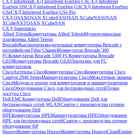
СХД Infortrend
СХД Infortrend EonStor CS
СХД Infortrend
EonStor DS
СХД Infortrend EonStor GS
СХД Infortrend EonStor
GSe
СХД Infortrend EonStor GSe Pro
СХД QSAN
QSAN XCubeFAS
QSAN XCubeNAS
QSAN
XCubeNXT
QSAN XCubeSAN
СХД Supermicro
Allied Telesis
Коммутаторы Allied Telesis
Мультисервисные
платформы Allied Telesis
Brocade
Высокопроизводительные коммутаторы Brocade с
интерфейсом Fibre Channel
Коммутатор Brocade 300
FC
Коммутатор Brocade 5300 FC
Коммутаторы Brocade
G610
Коммутаторы Brocade G620
Лицензии для FC
коммутаторов
Cisco
Антенны Cisco
Коммутаторы Cisco
Коммутаторы Cisco
Catalyst 2940 Series
Маршрутизаторы Cisco
Межсетевые экраны
Cisco
Модули и опции для коммутаторов и маршрутизаторов
Cisco
Оборудование Cisco для беспроводных сетей
Точки
доступа Cisco
Dell EMC
Коммутаторы Dell
Оборудование Dell для
беспроводных сетей WLAN
Снятое с производства сетевое
оборудование Dell
HPE
Коммутаторы HPE
Маршрутизаторы HPE
Оборудование
HPE для беспроводных сетей
Снятое с производства сетевое
оборудование HP
Huawei
Коммутаторы Huawei
Коммутаторы HuaweiCloudEngine