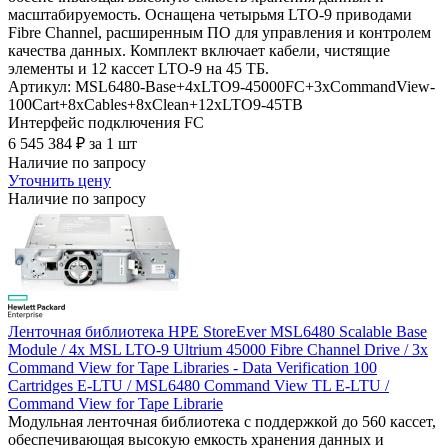
масштабируемость. Оснащена четырьмя LTO-9 приводами
Fibre Channel, расширенным ПО для управления и контролем
качества данных. Комплект включает кабели, чистящие
элементы и 12 кассет LTO-9 на 45 ТБ.
Артикул: MSL6480-Base+4xLTO9-45000FC+3xCommandView-
100Cart+8xCables+8xClean+12xLTO9-45TB
Интерфейс подключения
FC
6 545 384
₽
за 1 шт
Наличие по запросу
Уточнить цену
Наличие по запросу
Ленточная библиотека HPE StoreEver MSL6480 Scalable Base
Module / 4x MSL LTO-9 Ultrium 45000 Fibre Channel Drive / 3x
Command View for Tape Libraries - Data Verification 100
Cartridges E-LTU / MSL6480 Command View TL E-LTU /
Command View for Tape Librarie
Модульная ленточная библиотека с поддержкой до 560 кассет,
обеспечивающая высокую емкость хранения данных и