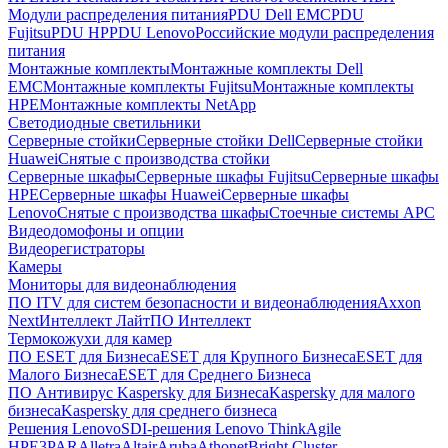
Модули распределения питания
PDU Dell EMC
PDU
Fujitsu
PDU HP
PDU Lenovo
Российские модули распределения
питания
Монтажные комплекты
Монтажные комплекты Dell
EMC
Монтажные комплекты Fujitsu
Монтажные комплекты
HPE
Монтажные комплекты NetApp
Светодиодные светильники
Серверные стойки
Серверные стойки Dell
Серверные стойки
Huawei
Снятые с производства стойки
Серверные шкафы
Серверные шкафы Fujitsu
Серверные шкафы
HPE
Серверные шкафы Huawei
Серверные шкафы
Lenovo
Снятые с производства шкафы
Стоечные системы APC
Видеодомофоны и опции
Видеорегистраторы
Камеры
Мониторы для видеонаблюдения
ПО ITV для систем безопасности и видеонаблюдения
Axxon
Next
Интеллект Лайт
ПО Интеллект
Термокожухи для камер
ПО ESET для Бизнеса
ESET для Крупного Бизнеса
ESET для
Малого Бизнеса
ESET для Среднего Бизнеса
ПО Антивирус Kaspersky для Бизнеса
Kaspersky для малого
бизнеса
Kaspersky для среднего бизнеса
Решения Lenovo
SDI-решения Lenovo ThinkAgile
HPE
3PAR
Alletra
Altair
Aruba
Athonet
Bright Cluster