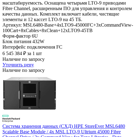
масштабируемость. Оснащена четырьмя LTO-9 приводами
Fibre Channel, расширенным ПО для управления и контролем
качества данных. Комплект включает кабели, чистящие
элементы и 12 кассет LTO-9 на 45 ТБ.
Артикул: MSL6480-Base+4xLTO9-45000FC+3xCommandView-
100Cart+8xCables+8xClean+12xLTO9-45TB
Форм-фактор
6U
Блок питания
432W
Интерфейс подключения
FC
6 545 384
₽
за 1 шт
Наличие по запросу
Уточнить цену
Наличие по запросу
Система хранения данных (СХД) HPE StoreEver MSL6480
Scalable Base Module / 4x MSL LTO-9 Ultrium 45000 Fibre