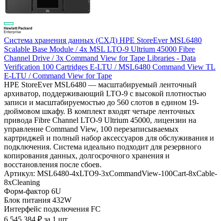
Система хранения данных (СХД) HPE StoreEver MSL6480
Scalable Base Module / 4x MSL LTO-9 Ultrium 45000 Fibre
Channel Drive / 3x Command View for Tape Libraries - Data
Verification 100 Cartridges E-LTU / MSL6480 Command View TL
E-LTU / Command View for Tape
HPE StoreEver MSL6480 — масштабируемый ленточный
архиватор, поддерживающий LTO-9 с высокой плотностью
записи и масштабируемостью до 560 слотов в едином 19-
дюймовом шкафу. В комплект входят четыре ленточных
привода Fibre Channel LTO-9 Ultrium 45000, лицензии на
управление Command View, 100 перезаписываемых
картриджей и полный набор аксессуаров для обслуживания и
подключения. Система идеально подходит для резервного
копирования данных, долгосрочного хранения и
восстановления после сбоев.
Артикул: MSL6480-4xLTO9-3xCommandView-100Cart-8xCable-
8xCleaning
Форм-фактор
6U
Блок питания
432W
Интерфейс подключения
FC
6 545 384
₽
за 1 шт