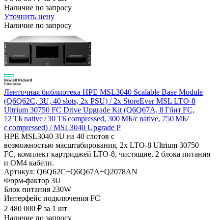
Наличие по запросу
Уточнить цену
Наличие по запросу
Ленточная библиотека HPE MSL3040 Scalable Base Module
(Q6Q62C, 3U, 40 slots, 2x PSU) / 2x StoreEver MSL LTO-8
Ultrium 30750 FC Drive Upgrade Kit (Q6Q67A, 8 Гбит FC,
12 ТБ native / 30 ТБ compressed, 300 МБ/с native, 750 МБ/
с compressed) / MSL3040 Upgrade P
HPE MSL3040 3U на 40 слотов с
возможностью масштабирования, 2x LTO-8 Ultrium 30750
FC, комплект картриджей LTO-8, чистящие, 2 блока питания
и OM4 кабели.
Артикул: Q6Q62C+Q6Q67A+Q2078AN
Форм-фактор
3U
Блок питания
230W
Интерфейс подключения
FC
2 480 000
₽
за 1 шт
Наличие по запросу