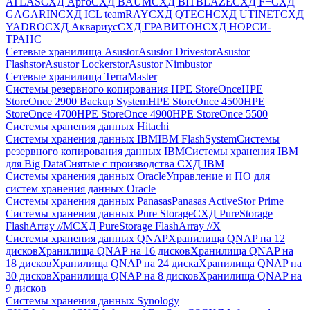
ATLAS
СХД Aрго
СХД BAUM
СХД BITBLAZE
СХД F+
СХД
GAGARIN
СХД ICL teamRAY
СХД QTECH
СХД UTINET
СХД
YADRO
СХД Аквариус
СХД ГРАВИТОН
СХД НОРСИ-
ТРАНС
Сетевые хранилища Asustor
Asustor Drivestor
Asustor
Flashstor
Asustor Lockerstor
Asustor Nimbustor
Сетевые хранилища TerraMaster
Системы резервного копирования HPE StoreOnce
HPE
StoreOnce 2900 Backup System
HPE StoreOnce 4500
HPE
StoreOnce 4700
HPE StoreOnce 4900
HPE StoreOnce 5500
Системы хранения данных Hitachi
Системы хранения данных IBM
IBM FlashSystem
Системы
резервного копирования данных IBM
Системы хранения IBM
для Big Data
Снятые с производства СХД IBM
Системы хранения данных Oracle
Управление и ПО для
систем хранения данных Oracle
Системы хранения данных Panasas
Panasas ActiveStor Prime
Системы хранения данных Pure Storage
СХД PureStorage
FlashArray //M
СХД PureStorage FlashArray //X
Системы хранения данных QNAP
Хранилища QNAP на 12
дисков
Хранилища QNAP на 16 дисков
Хранилища QNAP на
18 дисков
Хранилища QNAP на 24 диска
Хранилища QNAP на
30 дисков
Хранилища QNAP на 8 дисков
Хранилища QNAP на
9 дисков
Системы хранения данных Synology