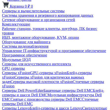
Корзина
0
₽
0
Серверы и вычислительные системы
Системы хранения и резервного копирования данных
Сетевое оборудование и организация сетей
Комплектующие
Рабочие станции, тонкие клиенты, ноутбуки, ПК бизнес
уровня
ИБП, монтажное оборудование, KVM, опции
Оборудование для майнинга
Системы видеонаблюдения
Управление IT-инфраструктурой и программное обеспечение
Программное обеспечение
Модульные ЦОД
Серверы для искусственного интеллекта
GPU серверы
Серверы xFusion
GPU-серверы xFusion
Блейд-серверы
xFusion
Серверы xFusion для критически важных
задач
Серверы высокой плотности xFusion
Стоечные серверы
xFusion
Серверы Dell PowerEdge
Башенные серверы Dell EMC
Блейд-
серверы и шасси Dell EMC
Модульная инфраструктура Dell
EMC
Снятые с производства серверы Dell EMC
Стоечные
серверы Dell EMC
Серверы Lenovo
Блейд-серверы и шасси Lenovo
Сверхплотные