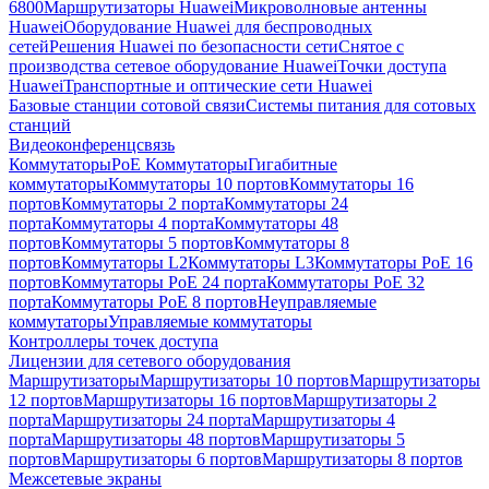
6800
Маршрутизаторы Huawei
Микроволновые антенны
Huawei
Оборудование Huawei для беспроводных
сетей
Решения Huawei по безопасности сети
Снятое с
производства сетевое оборудование Huawei
Точки доступа
Huawei
Транспортные и оптические сети Huawei
Базовые станции сотовой связи
Системы питания для сотовых
станций
Видеоконференцсвязь
Коммутаторы
PoE Коммутаторы
Гигабитные
коммутаторы
Коммутаторы 10 портов
Коммутаторы 16
портов
Коммутаторы 2 порта
Коммутаторы 24
порта
Коммутаторы 4 порта
Коммутаторы 48
портов
Коммутаторы 5 портов
Коммутаторы 8
портов
Коммутаторы L2
Коммутаторы L3
Коммутаторы PoE 16
портов
Коммутаторы PoE 24 порта
Коммутаторы PoE 32
порта
Коммутаторы PoE 8 портов
Неуправляемые
коммутаторы
Управляемые коммутаторы
Контроллеры точек доступа
Лицензии для сетевого оборудования
Маршрутизаторы
Маршрутизаторы 10 портов
Маршрутизаторы
12 портов
Маршрутизаторы 16 портов
Маршрутизаторы 2
порта
Маршрутизаторы 24 порта
Маршрутизаторы 4
порта
Маршрутизаторы 48 портов
Маршрутизаторы 5
портов
Маршрутизаторы 6 портов
Маршрутизаторы 8 портов
Межсетевые экраны