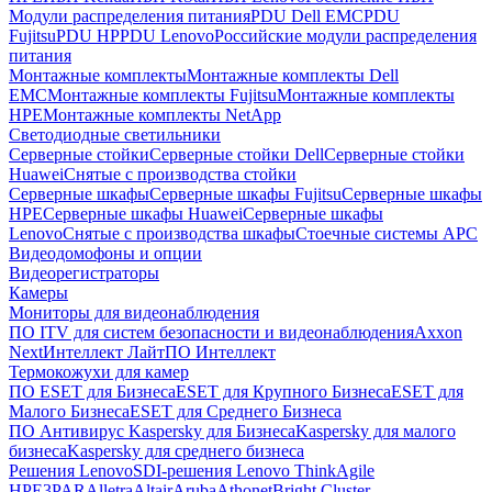
Модули распределения питания
PDU Dell EMC
PDU
Fujitsu
PDU HP
PDU Lenovo
Российские модули распределения
питания
Монтажные комплекты
Монтажные комплекты Dell
EMC
Монтажные комплекты Fujitsu
Монтажные комплекты
HPE
Монтажные комплекты NetApp
Светодиодные светильники
Серверные стойки
Серверные стойки Dell
Серверные стойки
Huawei
Снятые с производства стойки
Серверные шкафы
Серверные шкафы Fujitsu
Серверные шкафы
HPE
Серверные шкафы Huawei
Серверные шкафы
Lenovo
Снятые с производства шкафы
Стоечные системы APC
Видеодомофоны и опции
Видеорегистраторы
Камеры
Мониторы для видеонаблюдения
ПО ITV для систем безопасности и видеонаблюдения
Axxon
Next
Интеллект Лайт
ПО Интеллект
Термокожухи для камер
ПО ESET для Бизнеса
ESET для Крупного Бизнеса
ESET для
Малого Бизнеса
ESET для Среднего Бизнеса
ПО Антивирус Kaspersky для Бизнеса
Kaspersky для малого
бизнеса
Kaspersky для среднего бизнеса
Решения Lenovo
SDI-решения Lenovo ThinkAgile
HPE
3PAR
Alletra
Altair
Aruba
Athonet
Bright Cluster