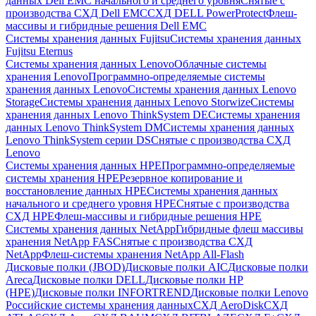
данных Dell EMC начального и среднего уровня
Снятые с
производства СХД Dell EMC
СХД DELL PowerProtect
Флеш-
массивы и гибридные решения Dell EMC
Системы хранения данных Fujitsu
Системы хранения данных
Fujitsu Eternus
Системы хранения данных Lenovo
Облачные системы
хранения Lenovo
Программно-определяемые системы
хранения данных Lenovo
Системы хранения данных Lenovo
Storage
Системы хранения данных Lenovo Storwize
Системы
хранения данных Lenovo ThinkSystem DE
Системы хранения
данных Lenovo ThinkSystem DM
Системы хранения данных
Lenovo ThinkSystem серии DS
Снятые с производства СХД
Lenovo
Системы хранения данных HPE
Программно-определяемые
системы хранения HPE
Резервное копирование и
восстановление данных HPE
Системы хранения данных
начального и среднего уровня HPE
Снятые с производства
СХД HPE
Флеш-массивы и гибридные решения HPE
Cистемы хранения данных NetApp
Гибридные флеш массивы
хранения NetApp FAS
Снятые с производства СХД
NetApp
Флеш-системы хранения NetApp All-Flash
Дисковые полки (JBOD)
Дисковые полки AIC
Дисковые полки
Areca
Дисковые полки DELL
Дисковые полки HP
(HPE)
Дисковые полки INFORTREND
Дисковые полки Lenovo
Российские системы хранения данных
СХД AeroDisk
СХД