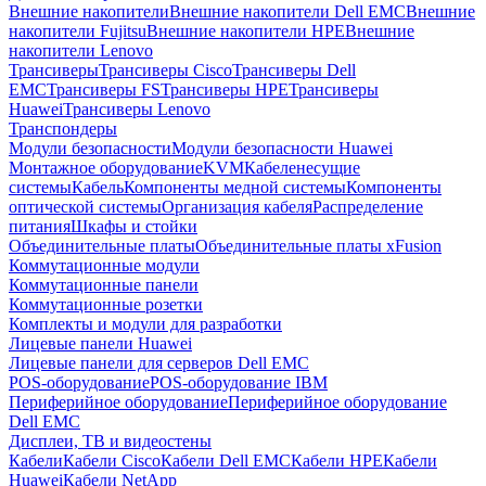
Внешние накопители
Внешние накопители Dell EMC
Внешние
накопители Fujitsu
Внешние накопители HPE
Внешние
накопители Lenovo
Трансиверы
Трансиверы Cisco
Трансиверы Dell
EMC
Трансиверы FS
Трансиверы HPE
Трансиверы
Huawei
Трансиверы Lenovo
Транспондеры
Модули безопасности
Модули безопасности Huawei
Монтажное оборудование
KVM
Кабеленесущие
системы
Кабель
Компоненты медной системы
Компоненты
оптической системы
Организация кабеля
Распределение
питания
Шкафы и стойки
Объединительные платы
Объединительные платы xFusion
Коммутационные модули
Коммутационные панели
Коммутационные розетки
Комплекты и модули для разработки
Лицевые панели Huawei
Лицевые панели для серверов Dell EMC
POS-оборудование
POS-оборудование IBM
Периферийное оборудование
Периферийное оборудование
Dell EMC
Дисплеи, ТВ и видеостены
Кабели
Кабели Cisco
Кабели Dell EMC
Кабели HPE
Кабели
Huawei
Кабели NetApp