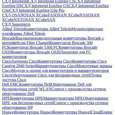
СХД Infortrend
СХД Infortrend EonStor CS
СХД Infortrend
EonStor DS
СХД Infortrend EonStor GS
СХД Infortrend EonStor
GSe
СХД Infortrend EonStor GSe Pro
СХД QSAN
QSAN XCubeFAS
QSAN XCubeNAS
QSAN
XCubeNXT
QSAN XCubeSAN
СХД Supermicro
Allied Telesis
Коммутаторы Allied Telesis
Мультисервисные
платформы Allied Telesis
Brocade
Высокопроизводительные коммутаторы Brocade с
интерфейсом Fibre Channel
Коммутатор Brocade 300
FC
Коммутатор Brocade 5300 FC
Коммутаторы Brocade
G610
Коммутаторы Brocade G620
Лицензии для FC
коммутаторов
Cisco
Антенны Cisco
Коммутаторы Cisco
Коммутаторы Cisco
Catalyst 2940 Series
Маршрутизаторы Cisco
Межсетевые экраны
Cisco
Модули и опции для коммутаторов и маршрутизаторов
Cisco
Оборудование Cisco для беспроводных сетей
Точки
доступа Cisco
Dell EMC
Коммутаторы Dell
Оборудование Dell для
беспроводных сетей WLAN
Снятое с производства сетевое
оборудование Dell
HPE
Коммутаторы HPE
Маршрутизаторы HPE
Оборудование
HPE для беспроводных сетей
Снятое с производства сетевое
оборудование HP
Huawei
Коммутаторы Huawei
Коммутаторы HuaweiCloudEngine