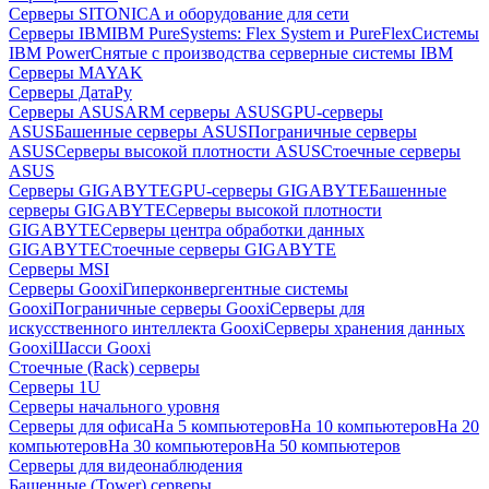
Серверы SITONICA и оборудование для сети
Серверы IBM
IBM PureSystems: Flex System и PureFlex
Системы
IBM Power
Снятые с производства серверные системы IBM
Серверы MAYAK
Серверы ДатаРу
Серверы ASUS
ARM серверы ASUS
GPU-серверы
ASUS
Башенные серверы ASUS
Пограничные серверы
ASUS
Серверы высокой плотности ASUS
Стоечные серверы
ASUS
Серверы GIGABYTE
GPU-серверы GIGABYTE
Башенные
серверы GIGABYTE
Серверы высокой плотности
GIGABYTE
Серверы центра обработки данных
GIGABYTE
Стоечные серверы GIGABYTE
Серверы MSI
Серверы Gooxi
Гиперконвергентные системы
Gooxi
Пограничные серверы Gooxi
Серверы для
искусственного интеллекта Gooxi
Серверы хранения данных
Gooxi
Шасси Gooxi
Стоечные (Rack) серверы
Серверы 1U
Серверы начального уровня
Серверы для офиса
На 5 компьютеров
На 10 компьютеров
На 20
компьютеров
На 30 компьютеров
На 50 компьютеров
Серверы для видеонаблюдения
Башенные (Tower) серверы