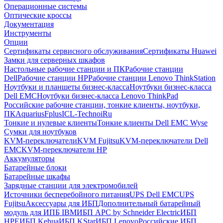
Операционные системы
Оптические кроссы
Документация
Инструменты
Опции
Сертификаты сервисного обслуживания
Сертификаты Huawei
Замки для серверных шкафов
Настольные рабочие станции и ПК
Рабочие станции
Dell
Рабочие станции HP
Рабочие станции Lenovo ThinkStation
Ноутбуки и планшеты бизнес-класса
Ноутбуки бизнес-класса
Dell EMC
Ноутбуки бизнес-класса Lenovo ThinkPad
Российские рабочие станции, тонкие клиенты, ноутбуки,
ПК
Aquarius
Fplus
ICL-Techno
iRu
Тонкие и нулевые клиенты
Тонкие клиенты Dell EMC Wyse
Сумки для ноутбуков
KVM-переключатели
KVM Fujitsu
KVM-переключатели Dell
EMC
KVM-переключатели HP
Аккумуляторы
Батарейные блоки
Батарейные шкафы
Зарядные станции для электромобилей
Источники бесперебойного питания
UPS Dell EMC
UPS
Fujitsu
Аксессуары для ИБП
Дополнительный батарейный
модуль для ИПБ IBM
ИБП APC by Schneider Electric
ИБП
HPE
ИБП Kehua
ИБП KStar
ИБП Lenovo
Российские ИБП