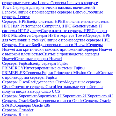
серверные системы Lenovo
Серверы Lenovo в корпусе
Tower
Серверы для критически важных вычислений
Lenovo
Снятые с производства серверы Lenovo
Стоечные
серверы Lenovo
Серверы HPE
Блейд-системы HPE
Вычислительные системы
HPE High Performance Computing (HPC)
Компонуемые IT
системы HPE Synergy
Сверхплотные серверы HPE
Серверы
HPE MicroServer
Серверы HPE в корпусе Tower
Серверы HPE
для установки в стойку
Снятые с производства серверы HPE
Серверы Huawei
Блейд-серверы и шасси Huawei
Серверы
Huawei для критически важных приложений
Серверы Huawei
с высокой плотностью
Снятые с производства серверы
Huawei
Стоечные серверы Huawei
Серверы Fujitsu
Блейд-серверы Fujitsu
PRIMERGY
Интегрированные системы Fujitsu
PRIMEFLEX
Серверы Fujitsu Primequest Mission Critical
Снятые
с производства серверы Fujitsu
Серверы Cisco
Блейд-серверы Cisco
Модульные серверы
Cisco
Стоечные серверы Cisco
Центральные устройства и
модули ввода-вывода Cisco UCS
Серверы Supermicro
Supermicro 1U
Supermicro 2U
Supermicro 4U
Серверы Oracle
Блейд-серверы и шасси Oracle
Серверы Oracle
SPARC
Серверы Oracle x86
Серверы Crusader
Серверы Rikor