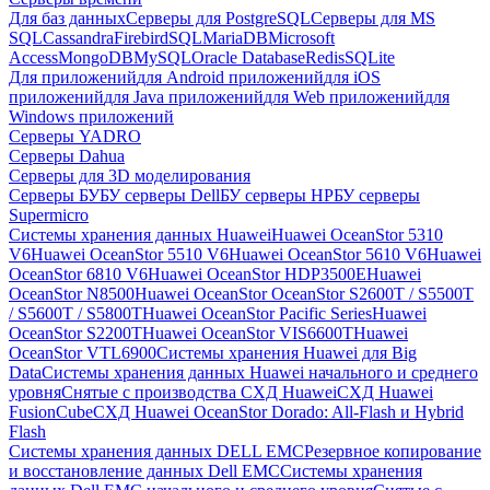
Для баз данных
Серверы для PostgreSQL
Серверы для MS
SQL
Cassandra
FirebirdSQL
MariaDB
Microsoft
Access
MongoDB
MySQL
Oracle Database
Redis
SQLite
Для приложений
для Android приложений
для iOS
приложений
для Java приложений
для Web приложений
для
Windows приложений
Серверы YADRO
Серверы Dahua
Серверы для 3D моделирования
Серверы БУ
БУ серверы Dell
БУ серверы HP
БУ серверы
Supermicro
Системы хранения данных Huawei
Huawei OceanStor 5310
V6
Huawei OceanStor 5510 V6
Huawei OceanStor 5610 V6
Huawei
OceanStor 6810 V6
Huawei OceanStor HDP3500E
Huawei
OceanStor N8500
Huawei OceanStor OceanStor S2600T / S5500T
/ S5600T / S5800T
Huawei OceanStor Pacific Series
Huawei
OceanStor S2200T
Huawei OceanStor VIS6600T
Huawei
OceanStor VTL6900
Системы хранения Huawei для Big
Data
Системы хранения данных Huawei начального и среднего
уровня
Снятые с производства СХД Huawei
СХД Huawei
FusionCube
СХД Huawei OceanStor Dorado: All-Flash и Hybrid
Flash
Системы хранения данных DELL EMC
Резервное копирование
и восстановление данных Dell EMC
Системы хранения