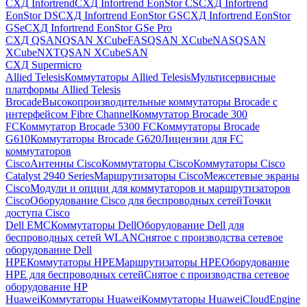
СХД Infortrend
СХД Infortrend EonStor CS
СХД Infortrend
EonStor DS
СХД Infortrend EonStor GS
СХД Infortrend EonStor
GSe
СХД Infortrend EonStor GSe Pro
СХД QSAN
QSAN XCubeFAS
QSAN XCubeNAS
QSAN
XCubeNXT
QSAN XCubeSAN
СХД Supermicro
Allied Telesis
Коммутаторы Allied Telesis
Мультисервисные
платформы Allied Telesis
Brocade
Высокопроизводительные коммутаторы Brocade с
интерфейсом Fibre Channel
Коммутатор Brocade 300
FC
Коммутатор Brocade 5300 FC
Коммутаторы Brocade
G610
Коммутаторы Brocade G620
Лицензии для FC
коммутаторов
Cisco
Антенны Cisco
Коммутаторы Cisco
Коммутаторы Cisco
Catalyst 2940 Series
Маршрутизаторы Cisco
Межсетевые экраны
Cisco
Модули и опции для коммутаторов и маршрутизаторов
Cisco
Оборудование Cisco для беспроводных сетей
Точки
доступа Cisco
Dell EMC
Коммутаторы Dell
Оборудование Dell для
беспроводных сетей WLAN
Снятое с производства сетевое
оборудование Dell
HPE
Коммутаторы HPE
Маршрутизаторы HPE
Оборудование
HPE для беспроводных сетей
Снятое с производства сетевое
оборудование HP
Huawei
Коммутаторы Huawei
Коммутаторы HuaweiCloudEngine