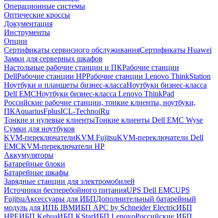
Операционные системы
Оптические кроссы
Документация
Инструменты
Опции
Сертификаты сервисного обслуживания
Сертификаты Huawei
Замки для серверных шкафов
Настольные рабочие станции и ПК
Рабочие станции
Dell
Рабочие станции HP
Рабочие станции Lenovo ThinkStation
Ноутбуки и планшеты бизнес-класса
Ноутбуки бизнес-класса
Dell EMC
Ноутбуки бизнес-класса Lenovo ThinkPad
Российские рабочие станции, тонкие клиенты, ноутбуки,
ПК
Aquarius
Fplus
ICL-Techno
iRu
Тонкие и нулевые клиенты
Тонкие клиенты Dell EMC Wyse
Сумки для ноутбуков
KVM-переключатели
KVM Fujitsu
KVM-переключатели Dell
EMC
KVM-переключатели HP
Аккумуляторы
Батарейные блоки
Батарейные шкафы
Зарядные станции для электромобилей
Источники бесперебойного питания
UPS Dell EMC
UPS
Fujitsu
Аксессуары для ИБП
Дополнительный батарейный
модуль для ИПБ IBM
ИБП APC by Schneider Electric
ИБП
HPE
ИБП Kehua
ИБП KStar
ИБП Lenovo
Российские ИБП