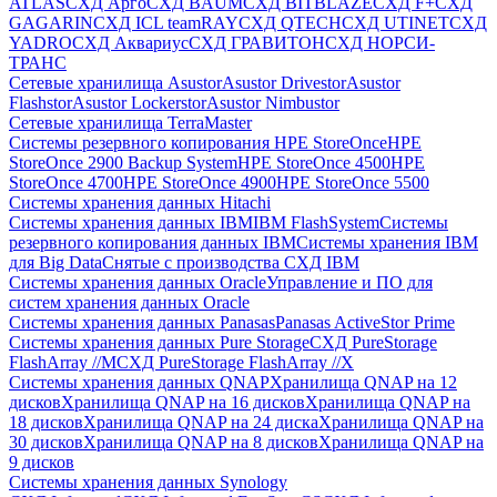
ATLAS
СХД Aрго
СХД BAUM
СХД BITBLAZE
СХД F+
СХД
GAGARIN
СХД ICL teamRAY
СХД QTECH
СХД UTINET
СХД
YADRO
СХД Аквариус
СХД ГРАВИТОН
СХД НОРСИ-
ТРАНС
Сетевые хранилища Asustor
Asustor Drivestor
Asustor
Flashstor
Asustor Lockerstor
Asustor Nimbustor
Сетевые хранилища TerraMaster
Системы резервного копирования HPE StoreOnce
HPE
StoreOnce 2900 Backup System
HPE StoreOnce 4500
HPE
StoreOnce 4700
HPE StoreOnce 4900
HPE StoreOnce 5500
Системы хранения данных Hitachi
Системы хранения данных IBM
IBM FlashSystem
Системы
резервного копирования данных IBM
Системы хранения IBM
для Big Data
Снятые с производства СХД IBM
Системы хранения данных Oracle
Управление и ПО для
систем хранения данных Oracle
Системы хранения данных Panasas
Panasas ActiveStor Prime
Системы хранения данных Pure Storage
СХД PureStorage
FlashArray //M
СХД PureStorage FlashArray //X
Системы хранения данных QNAP
Хранилища QNAP на 12
дисков
Хранилища QNAP на 16 дисков
Хранилища QNAP на
18 дисков
Хранилища QNAP на 24 диска
Хранилища QNAP на
30 дисков
Хранилища QNAP на 8 дисков
Хранилища QNAP на
9 дисков
Системы хранения данных Synology