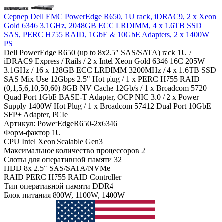
Сервер Dell EMC PowerEdge R650, 1U rack, iDRAC9, 2 x Xeon
Gold 6346 3.1GHz, 2048GB ECC LRDIMM, 4 x 1.6TB SSD
SAS, PERC H755 RAID, 1GbE & 10GbE Adapters, 2 x 1400W
PS
Dell PowerEdge R650 (up to 8x2.5″ SAS/SATA) rack 1U /
iDRAC9 Express / Rails / 2 x Intel Xeon Gold 6346 16C 205W
3.1GHz / 16 x 128GB ECC LRDIMM 3200MHz / 4 x 1.6TB SSD
SAS Mix Use 12Gbps 2.5" Hot plug / 1 x PERC H755 RAID
(0,1,5,6,10,50,60) 8GB NV Cache 12Gb/s / 1 x Broadcom 5720
Quad Port 1GbE BASE-T Adapter, OCP NIC 3.0 / 2 x Power
Supply 1400W Hot Plug / 1 x Broadcom 57412 Dual Port 10GbE
SFP+ Adapter, PCIe
Артикул: PowerEdgeR650-2x6346
Форм-фактор
1U
CPU
Intel Xeon Scalable Gen3
Максимальное количество процессоров
2
Слоты для оперативной памяти
32
HDD
8x 2.5" SAS/SATA/NVMe
RAID
PERC H755 RAID Controller
Тип оперативной памяти
DDR4
Блок питания
800W, 1100W, 1400W