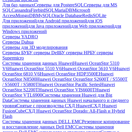
Для баз данных
Серверы для PostgreSQL
Серверы для MS
SQL
Cassandra
FirebirdSQL
MariaDB
Microsoft
Access
MongoDB
MySQL
Oracle Database
Redis
SQLite
Для приложений
для Android приложений
для iOS
приложений
для Java приложений
для Web приложений
для
Windows приложений
Серверы YADRO
Серверы Dahua
Серверы для 3D моделирования
Серверы БУ
БУ серверы Dell
БУ серверы HP
БУ серверы
Supermicro
Системы хранения данных Huawei
Huawei OceanStor 5310
V6
Huawei OceanStor 5510 V6
Huawei OceanStor 5610 V6
Huawei
OceanStor 6810 V6
Huawei OceanStor HDP3500E
Huawei
OceanStor N8500
Huawei OceanStor OceanStor S2600T / S5500T
/ S5600T / S5800T
Huawei OceanStor Pacific Series
Huawei
OceanStor S2200T
Huawei OceanStor VIS6600T
Huawei
OceanStor VTL6900
Системы хранения Huawei для Big
Data
Системы хранения данных Huawei начального и среднего
уровня
Снятые с производства СХД Huawei
СХД Huawei
FusionCube
СХД Huawei OceanStor Dorado: All-Flash и Hybrid
Flash
Системы хранения данных DELL EMC
Резервное копирование
и восстановление данных Dell EMC
Системы хранения