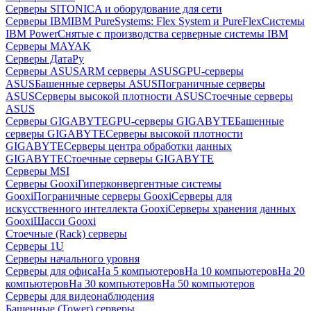
Серверы SITONICA и оборудование для сети
Серверы IBM
IBM PureSystems: Flex System и PureFlex
Системы
IBM Power
Снятые с производства серверные системы IBM
Серверы MAYAK
Серверы ДатаРу
Серверы ASUS
ARM серверы ASUS
GPU-серверы
ASUS
Башенные серверы ASUS
Пограничные серверы
ASUS
Серверы высокой плотности ASUS
Стоечные серверы
ASUS
Серверы GIGABYTE
GPU-серверы GIGABYTE
Башенные
серверы GIGABYTE
Серверы высокой плотности
GIGABYTE
Серверы центра обработки данных
GIGABYTE
Стоечные серверы GIGABYTE
Серверы MSI
Серверы Gooxi
Гиперконвергентные системы
Gooxi
Пограничные серверы Gooxi
Серверы для
искусственного интеллекта Gooxi
Серверы хранения данных
Gooxi
Шасси Gooxi
Стоечные (Rack) серверы
Серверы 1U
Серверы начального уровня
Серверы для офиса
На 5 компьютеров
На 10 компьютеров
На 20
компьютеров
На 30 компьютеров
На 50 компьютеров
Серверы для видеонаблюдения
Башенные (Tower) серверы