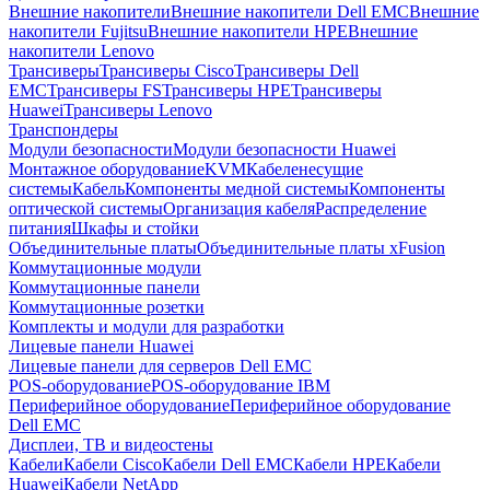
Внешние накопители
Внешние накопители Dell EMC
Внешние
накопители Fujitsu
Внешние накопители HPE
Внешние
накопители Lenovo
Трансиверы
Трансиверы Cisco
Трансиверы Dell
EMC
Трансиверы FS
Трансиверы HPE
Трансиверы
Huawei
Трансиверы Lenovo
Транспондеры
Модули безопасности
Модули безопасности Huawei
Монтажное оборудование
KVM
Кабеленесущие
системы
Кабель
Компоненты медной системы
Компоненты
оптической системы
Организация кабеля
Распределение
питания
Шкафы и стойки
Объединительные платы
Объединительные платы xFusion
Коммутационные модули
Коммутационные панели
Коммутационные розетки
Комплекты и модули для разработки
Лицевые панели Huawei
Лицевые панели для серверов Dell EMC
POS-оборудование
POS-оборудование IBM
Периферийное оборудование
Периферийное оборудование
Dell EMC
Дисплеи, ТВ и видеостены
Кабели
Кабели Cisco
Кабели Dell EMC
Кабели HPE
Кабели
Huawei
Кабели NetApp