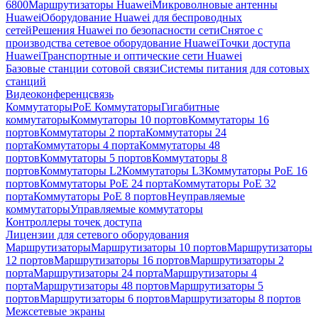
6800
Маршрутизаторы Huawei
Микроволновые антенны
Huawei
Оборудование Huawei для беспроводных
сетей
Решения Huawei по безопасности сети
Снятое с
производства сетевое оборудование Huawei
Точки доступа
Huawei
Транспортные и оптические сети Huawei
Базовые станции сотовой связи
Системы питания для сотовых
станций
Видеоконференцсвязь
Коммутаторы
PoE Коммутаторы
Гигабитные
коммутаторы
Коммутаторы 10 портов
Коммутаторы 16
портов
Коммутаторы 2 порта
Коммутаторы 24
порта
Коммутаторы 4 порта
Коммутаторы 48
портов
Коммутаторы 5 портов
Коммутаторы 8
портов
Коммутаторы L2
Коммутаторы L3
Коммутаторы PoE 16
портов
Коммутаторы PoE 24 порта
Коммутаторы PoE 32
порта
Коммутаторы PoE 8 портов
Неуправляемые
коммутаторы
Управляемые коммутаторы
Контроллеры точек доступа
Лицензии для сетевого оборудования
Маршрутизаторы
Маршрутизаторы 10 портов
Маршрутизаторы
12 портов
Маршрутизаторы 16 портов
Маршрутизаторы 2
порта
Маршрутизаторы 24 порта
Маршрутизаторы 4
порта
Маршрутизаторы 48 портов
Маршрутизаторы 5
портов
Маршрутизаторы 6 портов
Маршрутизаторы 8 портов
Межсетевые экраны