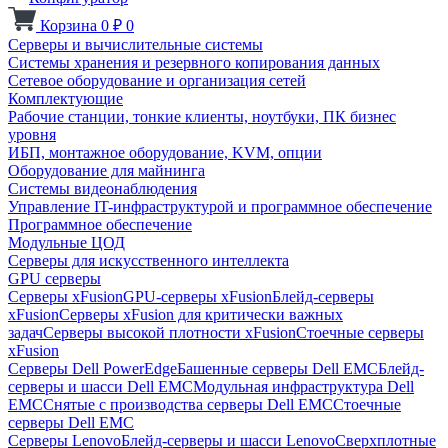
Корзина
0
₽
0
Серверы и вычислительные системы
Системы хранения и резервного копирования данных
Сетевое оборудование и организация сетей
Комплектующие
Рабочие станции, тонкие клиенты, ноутбуки, ПК бизнес
уровня
ИБП, монтажное оборудование, KVM, опции
Оборудование для майнинга
Системы видеонаблюдения
Управление IT-инфраструктурой и программное обеспечение
Программное обеспечение
Модульные ЦОД
Серверы для искусственного интеллекта
GPU серверы
Серверы xFusion
GPU-серверы xFusion
Блейд-серверы
xFusion
Серверы xFusion для критически важных
задач
Серверы высокой плотности xFusion
Стоечные серверы
xFusion
Серверы Dell PowerEdge
Башенные серверы Dell EMC
Блейд-
серверы и шасси Dell EMC
Модульная инфраструктура Dell
EMC
Снятые с производства серверы Dell EMC
Стоечные
серверы Dell EMC
Серверы Lenovo
Блейд-серверы и шасси Lenovo
Сверхплотные