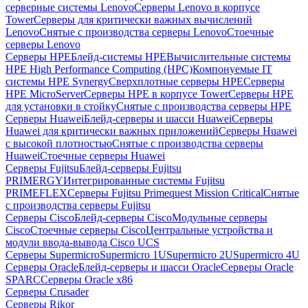
серверные системы Lenovo
Серверы Lenovo в корпусе
Tower
Серверы для критически важных вычислений
Lenovo
Снятые с производства серверы Lenovo
Стоечные
серверы Lenovo
Серверы HPE
Блейд-системы HPE
Вычислительные системы
HPE High Performance Computing (HPC)
Компонуемые IT
системы HPE Synergy
Сверхплотные серверы HPE
Серверы
HPE MicroServer
Серверы HPE в корпусе Tower
Серверы HPE
для установки в стойку
Снятые с производства серверы HPE
Серверы Huawei
Блейд-серверы и шасси Huawei
Серверы
Huawei для критически важных приложений
Серверы Huawei
с высокой плотностью
Снятые с производства серверы
Huawei
Стоечные серверы Huawei
Серверы Fujitsu
Блейд-серверы Fujitsu
PRIMERGY
Интегрированные системы Fujitsu
PRIMEFLEX
Серверы Fujitsu Primequest Mission Critical
Снятые
с производства серверы Fujitsu
Серверы Cisco
Блейд-серверы Cisco
Модульные серверы
Cisco
Стоечные серверы Cisco
Центральные устройства и
модули ввода-вывода Cisco UCS
Серверы Supermicro
Supermicro 1U
Supermicro 2U
Supermicro 4U
Серверы Oracle
Блейд-серверы и шасси Oracle
Серверы Oracle
SPARC
Серверы Oracle x86
Серверы Crusader
Серверы Rikor