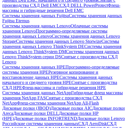
данных Dell EMC начального и среднего уровня
Снятые с
производства СХД Dell EMC
СХД DELL PowerProtect
Флеш-
массивы и гибридные решения Dell EMC
Системы хранения данных Fujitsu
Системы хранения данных
Fujitsu Eternus
Системы хранения данных Lenovo
Облачные системы
хранения Lenovo
Программно-определяемые системы
хранения данных Lenovo
Системы хранения данных Lenovo
Storage
Системы хранения данных Lenovo Storwize
Системы
хранения данных Lenovo ThinkSystem DE
Системы хранения
данных Lenovo ThinkSystem DM
Системы хранения данных
Lenovo ThinkSystem серии DS
Снятые с производства СХД
Lenovo
Системы хранения данных HPE
Программно-определяемые
системы хранения HPE
Резервное копирование и
восстановление данных HPE
Системы хранения данных
начального и среднего уровня HPE
Снятые с производства
СХД HPE
Флеш-массивы и гибридные решения HPE
Cистемы хранения данных NetApp
Гибридные флеш массивы
хранения NetApp FAS
Снятые с производства СХД
NetApp
Флеш-системы хранения NetApp All-Flash
Дисковые полки (JBOD)
Дисковые полки AIC
Дисковые полки
Areca
Дисковые полки DELL
Дисковые полки HP
(HPE)
Дисковые полки INFORTREND
Дисковые полки Lenovo
Российские системы хранения данных
СХД AeroDisk
СХД