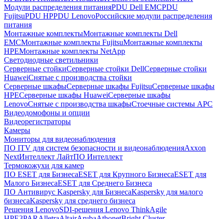
Модули распределения питания
PDU Dell EMC
PDU
Fujitsu
PDU HP
PDU Lenovo
Российские модули распределения
питания
Монтажные комплекты
Монтажные комплекты Dell
EMC
Монтажные комплекты Fujitsu
Монтажные комплекты
HPE
Монтажные комплекты NetApp
Светодиодные светильники
Серверные стойки
Серверные стойки Dell
Серверные стойки
Huawei
Снятые с производства стойки
Серверные шкафы
Серверные шкафы Fujitsu
Серверные шкафы
HPE
Серверные шкафы Huawei
Серверные шкафы
Lenovo
Снятые с производства шкафы
Стоечные системы APC
Видеодомофоны и опции
Видеорегистраторы
Камеры
Мониторы для видеонаблюдения
ПО ITV для систем безопасности и видеонаблюдения
Axxon
Next
Интеллект Лайт
ПО Интеллект
Термокожухи для камер
ПО ESET для Бизнеса
ESET для Крупного Бизнеса
ESET для
Малого Бизнеса
ESET для Среднего Бизнеса
ПО Антивирус Kaspersky для Бизнеса
Kaspersky для малого
бизнеса
Kaspersky для среднего бизнеса
Решения Lenovo
SDI-решения Lenovo ThinkAgile
HPE
3PAR
Alletra
Altair
Aruba
Athonet
Bright Cluster