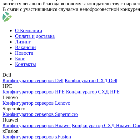
ввозится легально благодаря новому законодательству с парал
В связи с участившимися случаями недобросовестной конкуре
О Компании
Оплата и доставка
Лизинг
Вакансии
Новости
Блог
Контакты
Dell
Конфигуратор серверов Dell
Конфигуратор СХД Dell
HPE
Конфигуратор серверов HPE
Конфигуратор СХД HPE
Lenovo
Конфигуратор серверов Lenovo
Supermicro
Конфигуратор серверов Supermicro
Huawei
Конфигуратор серверов Huawei
Конфигуратор СХД Huawei Do
xFusion
Конфигуратор серверов xFusion