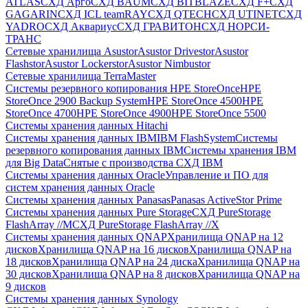
ATLAS
СХД Aрго
СХД BAUM
СХД BITBLAZE
СХД F+
СХД
GAGARIN
СХД ICL teamRAY
СХД QTECH
СХД UTINET
СХД
YADRO
СХД Аквариус
СХД ГРАВИТОН
СХД НОРСИ-
ТРАНС
Сетевые хранилища Asustor
Asustor Drivestor
Asustor
Flashstor
Asustor Lockerstor
Asustor Nimbustor
Сетевые хранилища TerraMaster
Системы резервного копирования HPE StoreOnce
HPE
StoreOnce 2900 Backup System
HPE StoreOnce 4500
HPE
StoreOnce 4700
HPE StoreOnce 4900
HPE StoreOnce 5500
Системы хранения данных Hitachi
Системы хранения данных IBM
IBM FlashSystem
Системы
резервного копирования данных IBM
Системы хранения IBM
для Big Data
Снятые с производства СХД IBM
Системы хранения данных Oracle
Управление и ПО для
систем хранения данных Oracle
Системы хранения данных Panasas
Panasas ActiveStor Prime
Системы хранения данных Pure Storage
СХД PureStorage
FlashArray //M
СХД PureStorage FlashArray //X
Системы хранения данных QNAP
Хранилища QNAP на 12
дисков
Хранилища QNAP на 16 дисков
Хранилища QNAP на
18 дисков
Хранилища QNAP на 24 диска
Хранилища QNAP на
30 дисков
Хранилища QNAP на 8 дисков
Хранилища QNAP на
9 дисков
Системы хранения данных Synology