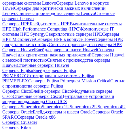
серверные системы Lenovo
Серверы Lenovo в корпусе
Tower
Серверы для критически важных вычислений
Lenovo
Снятые с производства серверы Lenovo
Стоечные
серверы Lenovo
Серверы HPE
Блейд-системы HPE
Вычислительные системы
HPE High Performance Computing (HPC)
Компонуемые IT
системы HPE Synergy
Сверхплотные серверы HPE
Серверы
HPE MicroServer
Серверы HPE в корпусе Tower
Серверы HPE
для установки в стойку
Снятые с производства серверы HPE
Серверы Huawei
Блейд-серверы и шасси Huawei
Серверы
Huawei для критически важных приложений
Серверы Huawei
с высокой плотностью
Снятые с производства серверы
Huawei
Стоечные серверы Huawei
Серверы Fujitsu
Блейд-серверы Fujitsu
PRIMERGY
Интегрированные системы Fujitsu
PRIMEFLEX
Серверы Fujitsu Primequest Mission Critical
Снятые
с производства серверы Fujitsu
Серверы Cisco
Блейд-серверы Cisco
Модульные серверы
Cisco
Стоечные серверы Cisco
Центральные устройства и
модули ввода-вывода Cisco UCS
Серверы Supermicro
Supermicro 1U
Supermicro 2U
Supermicro 4U
Серверы Oracle
Блейд-серверы и шасси Oracle
Серверы Oracle
SPARC
Серверы Oracle x86
Серверы Crusader
Серверы Rikor