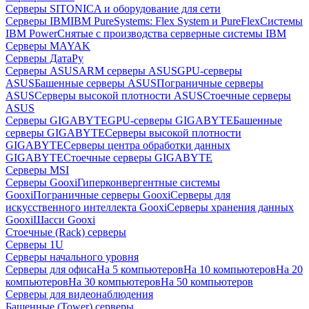
Серверы SITONICA и оборудование для сети
Серверы IBM
IBM PureSystems: Flex System и PureFlex
Системы
IBM Power
Снятые с производства серверные системы IBM
Серверы MAYAK
Серверы ДатаРу
Серверы ASUS
ARM серверы ASUS
GPU-серверы
ASUS
Башенные серверы ASUS
Пограничные серверы
ASUS
Серверы высокой плотности ASUS
Стоечные серверы
ASUS
Серверы GIGABYTE
GPU-серверы GIGABYTE
Башенные
серверы GIGABYTE
Серверы высокой плотности
GIGABYTE
Серверы центра обработки данных
GIGABYTE
Стоечные серверы GIGABYTE
Серверы MSI
Серверы Gooxi
Гиперконвергентные системы
Gooxi
Пограничные серверы Gooxi
Серверы для
искусственного интеллекта Gooxi
Серверы хранения данных
Gooxi
Шасси Gooxi
Стоечные (Rack) серверы
Серверы 1U
Серверы начального уровня
Серверы для офиса
На 5 компьютеров
На 10 компьютеров
На 20
компьютеров
На 30 компьютеров
На 50 компьютеров
Серверы для видеонаблюдения
Башенные (Tower) серверы