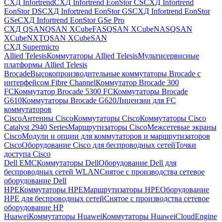
СХД Infortrend
СХД Infortrend EonStor CS
СХД Infortrend
EonStor DS
СХД Infortrend EonStor GS
СХД Infortrend EonStor
GSe
СХД Infortrend EonStor GSe Pro
СХД QSAN
QSAN XCubeFAS
QSAN XCubeNAS
QSAN
XCubeNXT
QSAN XCubeSAN
СХД Supermicro
Allied Telesis
Коммутаторы Allied Telesis
Мультисервисные
платформы Allied Telesis
Brocade
Высокопроизводительные коммутаторы Brocade с
интерфейсом Fibre Channel
Коммутатор Brocade 300
FC
Коммутатор Brocade 5300 FC
Коммутаторы Brocade
G610
Коммутаторы Brocade G620
Лицензии для FC
коммутаторов
Cisco
Антенны Cisco
Коммутаторы Cisco
Коммутаторы Cisco
Catalyst 2940 Series
Маршрутизаторы Cisco
Межсетевые экраны
Cisco
Модули и опции для коммутаторов и маршрутизаторов
Cisco
Оборудование Cisco для беспроводных сетей
Точки
доступа Cisco
Dell EMC
Коммутаторы Dell
Оборудование Dell для
беспроводных сетей WLAN
Снятое с производства сетевое
оборудование Dell
HPE
Коммутаторы HPE
Маршрутизаторы HPE
Оборудование
HPE для беспроводных сетей
Снятое с производства сетевое
оборудование HP
Huawei
Коммутаторы Huawei
Коммутаторы HuaweiCloudEngine