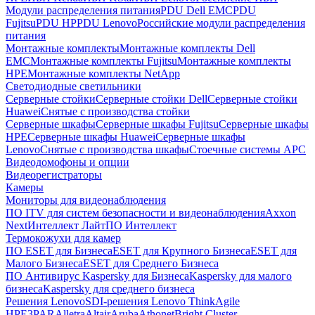
Модули распределения питания
PDU Dell EMC
PDU
Fujitsu
PDU HP
PDU Lenovo
Российские модули распределения
питания
Монтажные комплекты
Монтажные комплекты Dell
EMC
Монтажные комплекты Fujitsu
Монтажные комплекты
HPE
Монтажные комплекты NetApp
Светодиодные светильники
Серверные стойки
Серверные стойки Dell
Серверные стойки
Huawei
Снятые с производства стойки
Серверные шкафы
Серверные шкафы Fujitsu
Серверные шкафы
HPE
Серверные шкафы Huawei
Серверные шкафы
Lenovo
Снятые с производства шкафы
Стоечные системы APC
Видеодомофоны и опции
Видеорегистраторы
Камеры
Мониторы для видеонаблюдения
ПО ITV для систем безопасности и видеонаблюдения
Axxon
Next
Интеллект Лайт
ПО Интеллект
Термокожухи для камер
ПО ESET для Бизнеса
ESET для Крупного Бизнеса
ESET для
Малого Бизнеса
ESET для Среднего Бизнеса
ПО Антивирус Kaspersky для Бизнеса
Kaspersky для малого
бизнеса
Kaspersky для среднего бизнеса
Решения Lenovo
SDI-решения Lenovo ThinkAgile
HPE
3PAR
Alletra
Altair
Aruba
Athonet
Bright Cluster