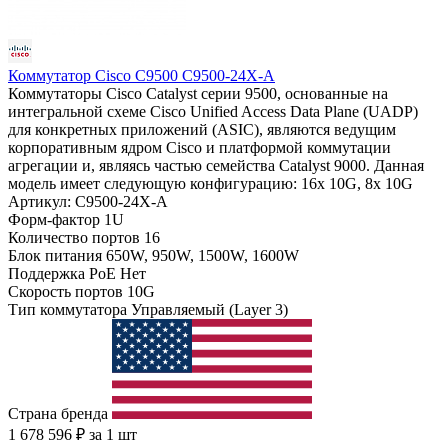
Коммутатор Cisco C9500 C9500-24X-A
Коммутаторы Cisco Catalyst серии 9500, основанные на
интегральной схеме Cisco Unified Access Data Plane (UADP)
для конкретных приложений (ASIC), являются ведущим
корпоративным ядром Cisco и платформой коммутации
агрегации и, являясь частью семейства Catalyst 9000. Данная
модель имеет следующую конфигурацию: 16x 10G, 8x 10G
Артикул: C9500-24X-A
Форм-фактор
1U
Количество портов
16
Блок питания
650W, 950W, 1500W, 1600W
Поддержка PoE
Нет
Скорость портов
10G
Тип коммутатора
Управляемый (Layer 3)
Страна бренда
1 678 596
₽
за 1 шт