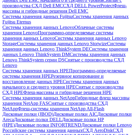
данных Dell EMC начального и среднего уровня
Снятые с
производства СХД Dell EMC
СХД DELL PowerProtect
Флеш-
массивы и гибридные решения Dell EMC
Системы хранения данных Fujitsu
Системы хранения данных
Fujitsu Eternus
Системы хранения данных Lenovo
Облачные системы
хранения Lenovo
Программно-определяемые системы
хранения данных Lenovo
Системы хранения данных Lenovo
Storage
Системы хранения данных Lenovo Storwize
Системы
хранения данных Lenovo ThinkSystem DE
Системы хранения
данных Lenovo ThinkSystem DM
Системы хранения данных
Lenovo ThinkSystem серии DS
Снятые с производства СХД
Lenovo
Системы хранения данных HPE
Программно-определяемые
системы хранения HPE
Резервное копирование и
восстановление данных HPE
Системы хранения данных
начального и среднего уровня HPE
Снятые с производства
СХД HPE
Флеш-массивы и гибридные решения HPE
Cистемы хранения данных NetApp
Гибридные флеш массивы
хранения NetApp FAS
Снятые с производства СХД
NetApp
Флеш-системы хранения NetApp All-Flash
Дисковые полки (JBOD)
Дисковые полки AIC
Дисковые полки
Areca
Дисковые полки DELL
Дисковые полки HP
(HPE)
Дисковые полки INFORTREND
Дисковые полки Lenovo
Российские системы хранения данных
СХД AeroDisk
СХД