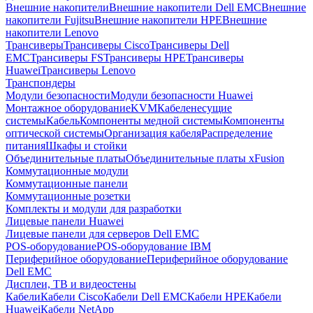
Внешние накопители
Внешние накопители Dell EMC
Внешние
накопители Fujitsu
Внешние накопители HPE
Внешние
накопители Lenovo
Трансиверы
Трансиверы Cisco
Трансиверы Dell
EMC
Трансиверы FS
Трансиверы HPE
Трансиверы
Huawei
Трансиверы Lenovo
Транспондеры
Модули безопасности
Модули безопасности Huawei
Монтажное оборудование
KVM
Кабеленесущие
системы
Кабель
Компоненты медной системы
Компоненты
оптической системы
Организация кабеля
Распределение
питания
Шкафы и стойки
Объединительные платы
Объединительные платы xFusion
Коммутационные модули
Коммутационные панели
Коммутационные розетки
Комплекты и модули для разработки
Лицевые панели Huawei
Лицевые панели для серверов Dell EMC
POS-оборудование
POS-оборудование IBM
Периферийное оборудование
Периферийное оборудование
Dell EMC
Дисплеи, ТВ и видеостены
Кабели
Кабели Cisco
Кабели Dell EMC
Кабели HPE
Кабели
Huawei
Кабели NetApp