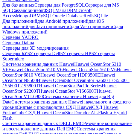
Для баз данных
Серверы для PostgreSQL
Серверы для MS
SQL
Cassandra
FirebirdSQL
MariaDB
Microsoft
Access
MongoDB
MySQL
Oracle Database
Redis
SQLite
Для приложений
для Android приложений
для iOS
приложений
для Java приложений
для Web приложений
для
Windows приложений
Серверы YADRO
Серверы Dahua
Серверы для 3D моделирования
Серверы БУ
БУ серверы Dell
БУ серверы HP
БУ серверы
Supermicro
Системы хранения данных Huawei
Huawei OceanStor 5310
V6
Huawei OceanStor 5510 V6
Huawei OceanStor 5610 V6
Huawei
OceanStor 6810 V6
Huawei OceanStor HDP3500E
Huawei
OceanStor N8500
Huawei OceanStor OceanStor S2600T / S5500T
/ S5600T / S5800T
Huawei OceanStor Pacific Series
Huawei
OceanStor S2200T
Huawei OceanStor VIS6600T
Huawei
OceanStor VTL6900
Системы хранения Huawei для Big
Data
Системы хранения данных Huawei начального и среднего
уровня
Снятые с производства СХД Huawei
СХД Huawei
FusionCube
СХД Huawei OceanStor Dorado: All-Flash и Hybrid
Flash
Системы хранения данных DELL EMC
Резервное копирование
и восстановление данных Dell EMC
Системы хранения