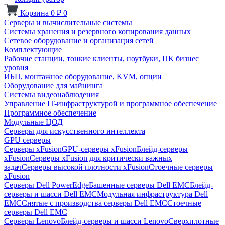
Корзина
0
₽
0
Серверы и вычислительные системы
Системы хранения и резервного копирования данных
Сетевое оборудование и организация сетей
Комплектующие
Рабочие станции, тонкие клиенты, ноутбуки, ПК бизнес
уровня
ИБП, монтажное оборудование, KVM, опции
Оборудование для майнинга
Системы видеонаблюдения
Управление IT-инфраструктурой и программное обеспечение
Программное обеспечение
Модульные ЦОД
Серверы для искусственного интеллекта
GPU серверы
Серверы xFusion
GPU-серверы xFusion
Блейд-серверы
xFusion
Серверы xFusion для критически важных
задач
Серверы высокой плотности xFusion
Стоечные серверы
xFusion
Серверы Dell PowerEdge
Башенные серверы Dell EMC
Блейд-
серверы и шасси Dell EMC
Модульная инфраструктура Dell
EMC
Снятые с производства серверы Dell EMC
Стоечные
серверы Dell EMC
Серверы Lenovo
Блейд-серверы и шасси Lenovo
Сверхплотные