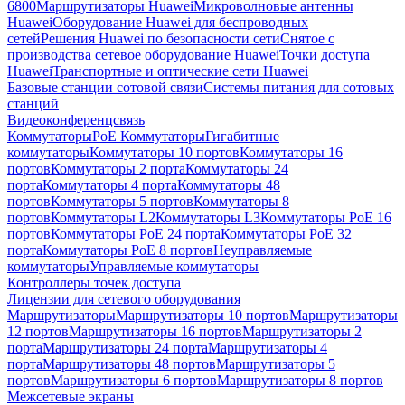
6800
Маршрутизаторы Huawei
Микроволновые антенны
Huawei
Оборудование Huawei для беспроводных
сетей
Решения Huawei по безопасности сети
Снятое с
производства сетевое оборудование Huawei
Точки доступа
Huawei
Транспортные и оптические сети Huawei
Базовые станции сотовой связи
Системы питания для сотовых
станций
Видеоконференцсвязь
Коммутаторы
PoE Коммутаторы
Гигабитные
коммутаторы
Коммутаторы 10 портов
Коммутаторы 16
портов
Коммутаторы 2 порта
Коммутаторы 24
порта
Коммутаторы 4 порта
Коммутаторы 48
портов
Коммутаторы 5 портов
Коммутаторы 8
портов
Коммутаторы L2
Коммутаторы L3
Коммутаторы PoE 16
портов
Коммутаторы PoE 24 порта
Коммутаторы PoE 32
порта
Коммутаторы PoE 8 портов
Неуправляемые
коммутаторы
Управляемые коммутаторы
Контроллеры точек доступа
Лицензии для сетевого оборудования
Маршрутизаторы
Маршрутизаторы 10 портов
Маршрутизаторы
12 портов
Маршрутизаторы 16 портов
Маршрутизаторы 2
порта
Маршрутизаторы 24 порта
Маршрутизаторы 4
порта
Маршрутизаторы 48 портов
Маршрутизаторы 5
портов
Маршрутизаторы 6 портов
Маршрутизаторы 8 портов
Межсетевые экраны