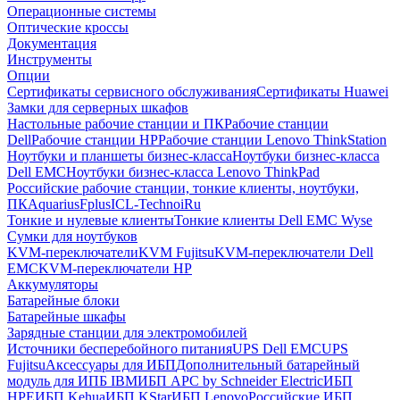
Операционные системы
Оптические кроссы
Документация
Инструменты
Опции
Сертификаты сервисного обслуживания
Сертификаты Huawei
Замки для серверных шкафов
Настольные рабочие станции и ПК
Рабочие станции
Dell
Рабочие станции HP
Рабочие станции Lenovo ThinkStation
Ноутбуки и планшеты бизнес-класса
Ноутбуки бизнес-класса
Dell EMC
Ноутбуки бизнес-класса Lenovo ThinkPad
Российские рабочие станции, тонкие клиенты, ноутбуки,
ПК
Aquarius
Fplus
ICL-Techno
iRu
Тонкие и нулевые клиенты
Тонкие клиенты Dell EMC Wyse
Сумки для ноутбуков
KVM-переключатели
KVM Fujitsu
KVM-переключатели Dell
EMC
KVM-переключатели HP
Аккумуляторы
Батарейные блоки
Батарейные шкафы
Зарядные станции для электромобилей
Источники бесперебойного питания
UPS Dell EMC
UPS
Fujitsu
Аксессуары для ИБП
Дополнительный батарейный
модуль для ИПБ IBM
ИБП APC by Schneider Electric
ИБП
HPE
ИБП Kehua
ИБП KStar
ИБП Lenovo
Российские ИБП