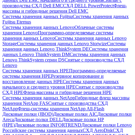
данных Dell EMC начального и среднего уровня
Снятые с
производства СХД Dell EMC
СХД DELL PowerProtect
Флеш-
массивы и гибридные решения Dell EMC
Системы хранения данных Fujitsu
Системы хранения данных
Fujitsu Eternus
Системы хранения данных Lenovo
Облачные системы
хранения Lenovo
Программно-определяемые системы
хранения данных Lenovo
Системы хранения данных Lenovo
Storage
Системы хранения данных Lenovo Storwize
Системы
хранения данных Lenovo ThinkSystem DE
Системы хранения
данных Lenovo ThinkSystem DM
Системы хранения данных
Lenovo ThinkSystem серии DS
Снятые с производства СХД
Lenovo
Системы хранения данных HPE
Программно-определяемые
системы хранения HPE
Резервное копирование и
восстановление данных HPE
Системы хранения данных
начального и среднего уровня HPE
Снятые с производства
СХД HPE
Флеш-массивы и гибридные решения HPE
Cистемы хранения данных NetApp
Гибридные флеш массивы
хранения NetApp FAS
Снятые с производства СХД
NetApp
Флеш-системы хранения NetApp All-Flash
Дисковые полки (JBOD)
Дисковые полки AIC
Дисковые полки
Areca
Дисковые полки DELL
Дисковые полки HP
(HPE)
Дисковые полки INFORTREND
Дисковые полки Lenovo
Российские системы хранения данных
СХД AeroDisk
СХД