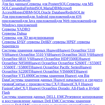
Для баз данных
Серверы для PostgreSQL
Серверы для MS
SQL
Cassandra
FirebirdSQL
MariaDB
Microsoft
Access
MongoDB
MySQL
Oracle Database
Redis
SQLite
Для приложений
для Android приложений
для iOS
приложений
для Java приложений
для Web приложений
для
Windows приложений
Серверы YADRO
Серверы Dahua
Серверы для 3D моделирования
Серверы БУ
БУ серверы Dell
БУ серверы HP
БУ серверы
Supermicro
Системы хранения данных Huawei
Huawei OceanStor 5310
V6
Huawei OceanStor 5510 V6
Huawei OceanStor 5610 V6
Huawei
OceanStor 6810 V6
Huawei OceanStor HDP3500E
Huawei
OceanStor N8500
Huawei OceanStor OceanStor S2600T / S5500T
/ S5600T / S5800T
Huawei OceanStor Pacific Series
Huawei
OceanStor S2200T
Huawei OceanStor VIS6600T
Huawei
OceanStor VTL6900
Системы хранения Huawei для Big
Data
Системы хранения данных Huawei начального и среднего
уровня
Снятые с производства СХД Huawei
СХД Huawei
FusionCube
СХД Huawei OceanStor Dorado: All-Flash и Hybrid
Flash
Системы хранения данных DELL EMC
Резервное копирование
и восстановление данных Dell EMC
Системы хранения