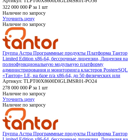
Артикул: TLPT00Х8600DIGLIMSR01-PO36
322 000 000
₽
за 1 шт
Наличие по запросу
Уточнить цену
Наличие по запросу
Группа Астра Программные продукты Платформа Тантор
Limited Edition х86-64, бессрочные лицензии, Лицензия на
полнофункциональную модульную платформу
администрирования и мониторинга кластеров PostgreSQL
«Тантор» LE, на базе п/а х86-64, до 50 физических или
Артикул: TLPT00Х8600DIGLIMSR01-PO24
278 000 000
₽
за 1 шт
Наличие по запросу
Уточнить цену
Наличие по запросу
Группа Астра Программные продукты Платформа Тантор
Limited Edition х86-64, бессрочные лицензии, Лицензия на