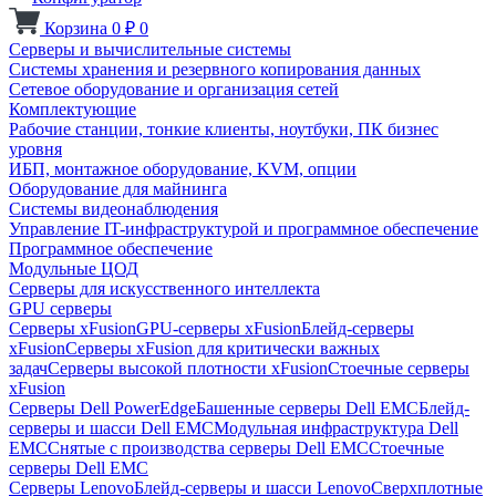
Корзина
0
₽
0
Серверы и вычислительные системы
Системы хранения и резервного копирования данных
Сетевое оборудование и организация сетей
Комплектующие
Рабочие станции, тонкие клиенты, ноутбуки, ПК бизнес
уровня
ИБП, монтажное оборудование, KVM, опции
Оборудование для майнинга
Системы видеонаблюдения
Управление IT-инфраструктурой и программное обеспечение
Программное обеспечение
Модульные ЦОД
Серверы для искусственного интеллекта
GPU серверы
Серверы xFusion
GPU-серверы xFusion
Блейд-серверы
xFusion
Серверы xFusion для критически важных
задач
Серверы высокой плотности xFusion
Стоечные серверы
xFusion
Серверы Dell PowerEdge
Башенные серверы Dell EMC
Блейд-
серверы и шасси Dell EMC
Модульная инфраструктура Dell
EMC
Снятые с производства серверы Dell EMC
Стоечные
серверы Dell EMC
Серверы Lenovo
Блейд-серверы и шасси Lenovo
Сверхплотные