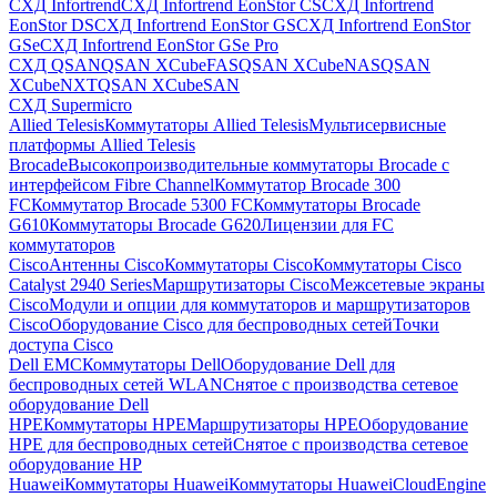
СХД Infortrend
СХД Infortrend EonStor CS
СХД Infortrend
EonStor DS
СХД Infortrend EonStor GS
СХД Infortrend EonStor
GSe
СХД Infortrend EonStor GSe Pro
СХД QSAN
QSAN XCubeFAS
QSAN XCubeNAS
QSAN
XCubeNXT
QSAN XCubeSAN
СХД Supermicro
Allied Telesis
Коммутаторы Allied Telesis
Мультисервисные
платформы Allied Telesis
Brocade
Высокопроизводительные коммутаторы Brocade с
интерфейсом Fibre Channel
Коммутатор Brocade 300
FC
Коммутатор Brocade 5300 FC
Коммутаторы Brocade
G610
Коммутаторы Brocade G620
Лицензии для FC
коммутаторов
Cisco
Антенны Cisco
Коммутаторы Cisco
Коммутаторы Cisco
Catalyst 2940 Series
Маршрутизаторы Cisco
Межсетевые экраны
Cisco
Модули и опции для коммутаторов и маршрутизаторов
Cisco
Оборудование Cisco для беспроводных сетей
Точки
доступа Cisco
Dell EMC
Коммутаторы Dell
Оборудование Dell для
беспроводных сетей WLAN
Снятое с производства сетевое
оборудование Dell
HPE
Коммутаторы HPE
Маршрутизаторы HPE
Оборудование
HPE для беспроводных сетей
Снятое с производства сетевое
оборудование HP
Huawei
Коммутаторы Huawei
Коммутаторы HuaweiCloudEngine