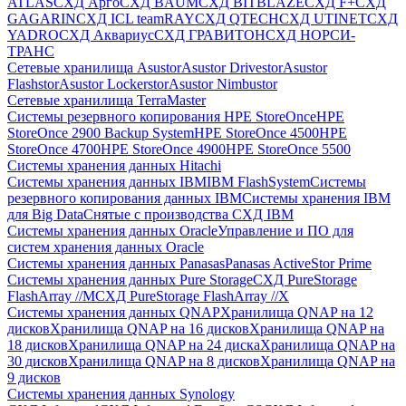
ATLAS
СХД Aрго
СХД BAUM
СХД BITBLAZE
СХД F+
СХД
GAGARIN
СХД ICL teamRAY
СХД QTECH
СХД UTINET
СХД
YADRO
СХД Аквариус
СХД ГРАВИТОН
СХД НОРСИ-
ТРАНС
Сетевые хранилища Asustor
Asustor Drivestor
Asustor
Flashstor
Asustor Lockerstor
Asustor Nimbustor
Сетевые хранилища TerraMaster
Системы резервного копирования HPE StoreOnce
HPE
StoreOnce 2900 Backup System
HPE StoreOnce 4500
HPE
StoreOnce 4700
HPE StoreOnce 4900
HPE StoreOnce 5500
Системы хранения данных Hitachi
Системы хранения данных IBM
IBM FlashSystem
Системы
резервного копирования данных IBM
Системы хранения IBM
для Big Data
Снятые с производства СХД IBM
Системы хранения данных Oracle
Управление и ПО для
систем хранения данных Oracle
Системы хранения данных Panasas
Panasas ActiveStor Prime
Системы хранения данных Pure Storage
СХД PureStorage
FlashArray //M
СХД PureStorage FlashArray //X
Системы хранения данных QNAP
Хранилища QNAP на 12
дисков
Хранилища QNAP на 16 дисков
Хранилища QNAP на
18 дисков
Хранилища QNAP на 24 диска
Хранилища QNAP на
30 дисков
Хранилища QNAP на 8 дисков
Хранилища QNAP на
9 дисков
Системы хранения данных Synology