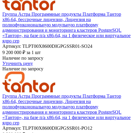
Группа Астра Программные продукты Платформа Тантор
х86-64, бессрочные лицензии, Лицензия на
полнофункциональную модульную платформу
администрирования и мониторинга кластеров PostgreSQL
«Тантор», на базе п/а х86-64, на 1 физическое или виртуальное
ядро сер
Артикул: TLPT00Х8600DIGPGSSR01-SO24
9 200 000
₽
за 1 шт
Наличие по запросу
Уточнить цену
Наличие по запросу
Группа Астра Программные продукты Платформа Тантор
х86-64, бессрочные лицензии, Лицензия на
полнофункциональную модульную платформу
администрирования и мониторинга кластеров PostgreSQL
«Тантор», на базе п/а х86-64, на 1 физическое или виртуальное
ядро сер
Артикул: TLPT00Х8600DIGPGSSR01-PO12