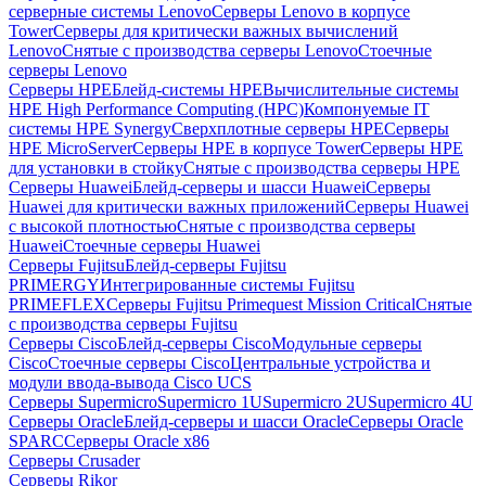
серверные системы Lenovo
Серверы Lenovo в корпусе
Tower
Серверы для критически важных вычислений
Lenovo
Снятые с производства серверы Lenovo
Стоечные
серверы Lenovo
Серверы HPE
Блейд-системы HPE
Вычислительные системы
HPE High Performance Computing (HPC)
Компонуемые IT
системы HPE Synergy
Сверхплотные серверы HPE
Серверы
HPE MicroServer
Серверы HPE в корпусе Tower
Серверы HPE
для установки в стойку
Снятые с производства серверы HPE
Серверы Huawei
Блейд-серверы и шасси Huawei
Серверы
Huawei для критически важных приложений
Серверы Huawei
с высокой плотностью
Снятые с производства серверы
Huawei
Стоечные серверы Huawei
Серверы Fujitsu
Блейд-серверы Fujitsu
PRIMERGY
Интегрированные системы Fujitsu
PRIMEFLEX
Серверы Fujitsu Primequest Mission Critical
Снятые
с производства серверы Fujitsu
Серверы Cisco
Блейд-серверы Cisco
Модульные серверы
Cisco
Стоечные серверы Cisco
Центральные устройства и
модули ввода-вывода Cisco UCS
Серверы Supermicro
Supermicro 1U
Supermicro 2U
Supermicro 4U
Серверы Oracle
Блейд-серверы и шасси Oracle
Серверы Oracle
SPARC
Серверы Oracle x86
Серверы Crusader
Серверы Rikor