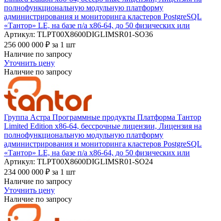
полнофункциональную модульную платформу
администрирования и мониторинга кластеров PostgreSQL
«Тантор» LE, на базе п/а х86-64, до 50 физических или
Артикул: TLPT00Х8600DIGLIMSR01-SO36
256 000 000
₽
за 1 шт
Наличие по запросу
Уточнить цену
Наличие по запросу
Группа Астра Программные продукты Платформа Тантор
Limited Edition х86-64, бессрочные лицензии, Лицензия на
полнофункциональную модульную платформу
администрирования и мониторинга кластеров PostgreSQL
«Тантор» LE, на базе п/а х86-64, до 50 физических или
Артикул: TLPT00Х8600DIGLIMSR01-SO24
234 000 000
₽
за 1 шт
Наличие по запросу
Уточнить цену
Наличие по запросу