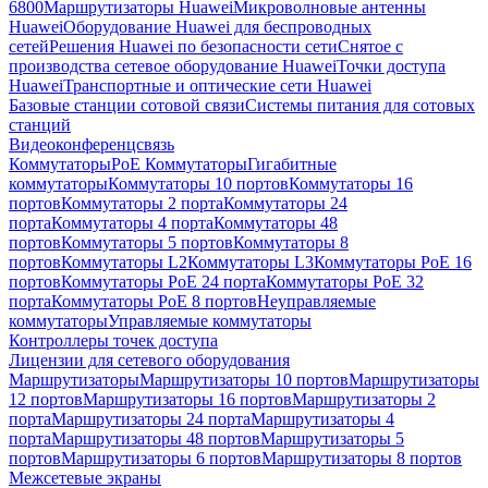
6800
Маршрутизаторы Huawei
Микроволновые антенны
Huawei
Оборудование Huawei для беспроводных
сетей
Решения Huawei по безопасности сети
Снятое с
производства сетевое оборудование Huawei
Точки доступа
Huawei
Транспортные и оптические сети Huawei
Базовые станции сотовой связи
Системы питания для сотовых
станций
Видеоконференцсвязь
Коммутаторы
PoE Коммутаторы
Гигабитные
коммутаторы
Коммутаторы 10 портов
Коммутаторы 16
портов
Коммутаторы 2 порта
Коммутаторы 24
порта
Коммутаторы 4 порта
Коммутаторы 48
портов
Коммутаторы 5 портов
Коммутаторы 8
портов
Коммутаторы L2
Коммутаторы L3
Коммутаторы PoE 16
портов
Коммутаторы PoE 24 порта
Коммутаторы PoE 32
порта
Коммутаторы PoE 8 портов
Неуправляемые
коммутаторы
Управляемые коммутаторы
Контроллеры точек доступа
Лицензии для сетевого оборудования
Маршрутизаторы
Маршрутизаторы 10 портов
Маршрутизаторы
12 портов
Маршрутизаторы 16 портов
Маршрутизаторы 2
порта
Маршрутизаторы 24 порта
Маршрутизаторы 4
порта
Маршрутизаторы 48 портов
Маршрутизаторы 5
портов
Маршрутизаторы 6 портов
Маршрутизаторы 8 портов
Межсетевые экраны