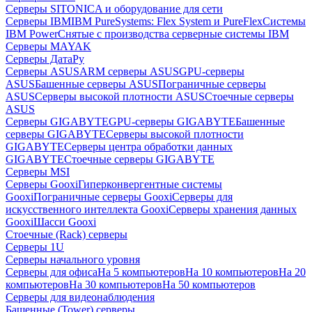
Серверы SITONICA и оборудование для сети
Серверы IBM
IBM PureSystems: Flex System и PureFlex
Системы
IBM Power
Снятые с производства серверные системы IBM
Серверы MAYAK
Серверы ДатаРу
Серверы ASUS
ARM серверы ASUS
GPU-серверы
ASUS
Башенные серверы ASUS
Пограничные серверы
ASUS
Серверы высокой плотности ASUS
Стоечные серверы
ASUS
Серверы GIGABYTE
GPU-серверы GIGABYTE
Башенные
серверы GIGABYTE
Серверы высокой плотности
GIGABYTE
Серверы центра обработки данных
GIGABYTE
Стоечные серверы GIGABYTE
Серверы MSI
Серверы Gooxi
Гиперконвергентные системы
Gooxi
Пограничные серверы Gooxi
Серверы для
искусственного интеллекта Gooxi
Серверы хранения данных
Gooxi
Шасси Gooxi
Стоечные (Rack) серверы
Серверы 1U
Серверы начального уровня
Серверы для офиса
На 5 компьютеров
На 10 компьютеров
На 20
компьютеров
На 30 компьютеров
На 50 компьютеров
Серверы для видеонаблюдения
Башенные (Tower) серверы