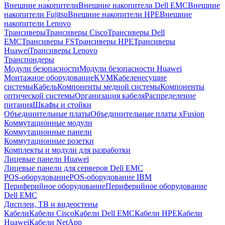
Внешние накопители
Внешние накопители Dell EMC
Внешние
накопители Fujitsu
Внешние накопители HPE
Внешние
накопители Lenovo
Трансиверы
Трансиверы Cisco
Трансиверы Dell
EMC
Трансиверы FS
Трансиверы HPE
Трансиверы
Huawei
Трансиверы Lenovo
Транспондеры
Модули безопасности
Модули безопасности Huawei
Монтажное оборудование
KVM
Кабеленесущие
системы
Кабель
Компоненты медной системы
Компоненты
оптической системы
Организация кабеля
Распределение
питания
Шкафы и стойки
Объединительные платы
Объединительные платы xFusion
Коммутационные модули
Коммутационные панели
Коммутационные розетки
Комплекты и модули для разработки
Лицевые панели Huawei
Лицевые панели для серверов Dell EMC
POS-оборудование
POS-оборудование IBM
Периферийное оборудование
Периферийное оборудование
Dell EMC
Дисплеи, ТВ и видеостены
Кабели
Кабели Cisco
Кабели Dell EMC
Кабели HPE
Кабели
Huawei
Кабели NetApp