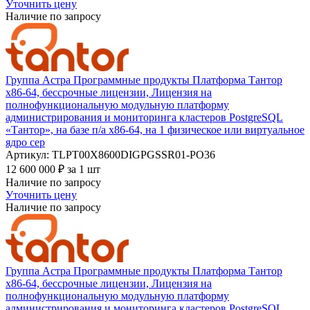
Уточнить цену
Наличие по запросу
Группа Астра Программные продукты Платформа Тантор
х86-64, бессрочные лицензии, Лицензия на
полнофункциональную модульную платформу
администрирования и мониторинга кластеров PostgreSQL
«Тантор», на базе п/а х86-64, на 1 физическое или виртуальное
ядро сер
Артикул: TLPT00Х8600DIGPGSSR01-PO36
12 600 000
₽
за 1 шт
Наличие по запросу
Уточнить цену
Наличие по запросу
Группа Астра Программные продукты Платформа Тантор
х86-64, бессрочные лицензии, Лицензия на
полнофункциональную модульную платформу
администрирования и мониторинга кластеров PostgreSQL