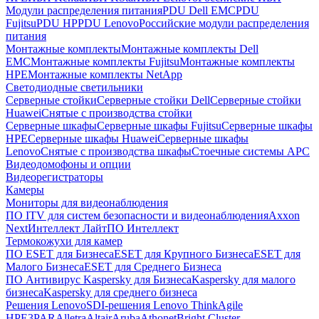
Модули распределения питания
PDU Dell EMC
PDU
Fujitsu
PDU HP
PDU Lenovo
Российские модули распределения
питания
Монтажные комплекты
Монтажные комплекты Dell
EMC
Монтажные комплекты Fujitsu
Монтажные комплекты
HPE
Монтажные комплекты NetApp
Светодиодные светильники
Серверные стойки
Серверные стойки Dell
Серверные стойки
Huawei
Снятые с производства стойки
Серверные шкафы
Серверные шкафы Fujitsu
Серверные шкафы
HPE
Серверные шкафы Huawei
Серверные шкафы
Lenovo
Снятые с производства шкафы
Стоечные системы APC
Видеодомофоны и опции
Видеорегистраторы
Камеры
Мониторы для видеонаблюдения
ПО ITV для систем безопасности и видеонаблюдения
Axxon
Next
Интеллект Лайт
ПО Интеллект
Термокожухи для камер
ПО ESET для Бизнеса
ESET для Крупного Бизнеса
ESET для
Малого Бизнеса
ESET для Среднего Бизнеса
ПО Антивирус Kaspersky для Бизнеса
Kaspersky для малого
бизнеса
Kaspersky для среднего бизнеса
Решения Lenovo
SDI-решения Lenovo ThinkAgile
HPE
3PAR
Alletra
Altair
Aruba
Athonet
Bright Cluster