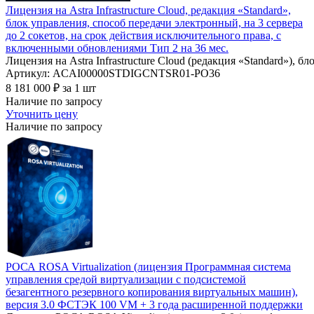
Лицензия на Astra Infrastructure Cloud, редакция «Standard»,
блок управления, способ передачи электронный, на 3 сервера
до 2 сокетов, на срок действия исключительного права, с
включенными обновлениями Тип 2 на 36 мес.
Лицензия на Astra Infrastructure Cloud (редакция «Standard»)
Артикул: ACAI00000STDIGCNTSR01-PO36
8 181 000
₽
за 1 шт
Наличие по запросу
Уточнить цену
Наличие по запросу
РОСА ROSA Virtualization (лицензия Программная система
управления средой виртуализации с подсистемой
безагентного резервного копирования виртуальных машин),
версия 3.0 ФСТЭК 100 VM + 3 года расширенной поддержки