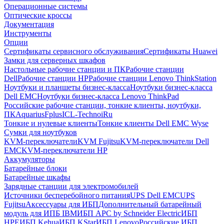
Операционные системы
Оптические кроссы
Документация
Инструменты
Опции
Сертификаты сервисного обслуживания
Сертификаты Huawei
Замки для серверных шкафов
Настольные рабочие станции и ПК
Рабочие станции
Dell
Рабочие станции HP
Рабочие станции Lenovo ThinkStation
Ноутбуки и планшеты бизнес-класса
Ноутбуки бизнес-класса
Dell EMC
Ноутбуки бизнес-класса Lenovo ThinkPad
Российские рабочие станции, тонкие клиенты, ноутбуки,
ПК
Aquarius
Fplus
ICL-Techno
iRu
Тонкие и нулевые клиенты
Тонкие клиенты Dell EMC Wyse
Сумки для ноутбуков
KVM-переключатели
KVM Fujitsu
KVM-переключатели Dell
EMC
KVM-переключатели HP
Аккумуляторы
Батарейные блоки
Батарейные шкафы
Зарядные станции для электромобилей
Источники бесперебойного питания
UPS Dell EMC
UPS
Fujitsu
Аксессуары для ИБП
Дополнительный батарейный
модуль для ИПБ IBM
ИБП APC by Schneider Electric
ИБП
HPE
ИБП Kehua
ИБП KStar
ИБП Lenovo
Российские ИБП