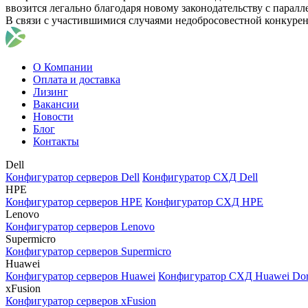
ввозится легально благодаря новому законодательству с парал
В связи с участившимися случаями недобросовестной конкуре
О Компании
Оплата и доставка
Лизинг
Вакансии
Новости
Блог
Контакты
Dell
Конфигуратор серверов Dell
Конфигуратор СХД Dell
HPE
Конфигуратор серверов HPE
Конфигуратор СХД HPE
Lenovo
Конфигуратор серверов Lenovo
Supermicro
Конфигуратор серверов Supermicro
Huawei
Конфигуратор серверов Huawei
Конфигуратор СХД Huawei Do
xFusion
Конфигуратор серверов xFusion