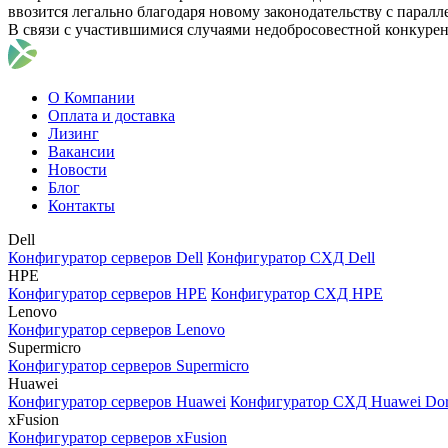
ввозится легально благодаря новому законодательству с парал
В связи с участившимися случаями недобросовестной конкуре
О Компании
Оплата и доставка
Лизинг
Вакансии
Новости
Блог
Контакты
Dell
Конфигуратор серверов Dell
Конфигуратор СХД Dell
HPE
Конфигуратор серверов HPE
Конфигуратор СХД HPE
Lenovo
Конфигуратор серверов Lenovo
Supermicro
Конфигуратор серверов Supermicro
Huawei
Конфигуратор серверов Huawei
Конфигуратор СХД Huawei Do
xFusion
Конфигуратор серверов xFusion