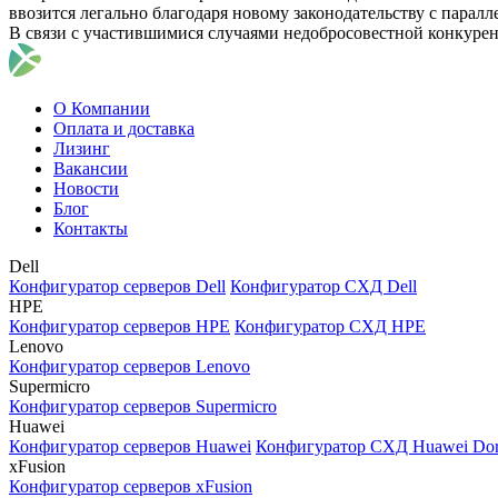
ввозится легально благодаря новому законодательству с парал
В связи с участившимися случаями недобросовестной конкуре
О Компании
Оплата и доставка
Лизинг
Вакансии
Новости
Блог
Контакты
Dell
Конфигуратор серверов Dell
Конфигуратор СХД Dell
HPE
Конфигуратор серверов HPE
Конфигуратор СХД HPE
Lenovo
Конфигуратор серверов Lenovo
Supermicro
Конфигуратор серверов Supermicro
Huawei
Конфигуратор серверов Huawei
Конфигуратор СХД Huawei Do
xFusion
Конфигуратор серверов xFusion