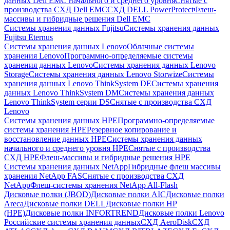
данных Dell EMC начального и среднего уровня
Снятые с
производства СХД Dell EMC
СХД DELL PowerProtect
Флеш-
массивы и гибридные решения Dell EMC
Системы хранения данных Fujitsu
Системы хранения данных
Fujitsu Eternus
Системы хранения данных Lenovo
Облачные системы
хранения Lenovo
Программно-определяемые системы
хранения данных Lenovo
Системы хранения данных Lenovo
Storage
Системы хранения данных Lenovo Storwize
Системы
хранения данных Lenovo ThinkSystem DE
Системы хранения
данных Lenovo ThinkSystem DM
Системы хранения данных
Lenovo ThinkSystem серии DS
Снятые с производства СХД
Lenovo
Системы хранения данных HPE
Программно-определяемые
системы хранения HPE
Резервное копирование и
восстановление данных HPE
Системы хранения данных
начального и среднего уровня HPE
Снятые с производства
СХД HPE
Флеш-массивы и гибридные решения HPE
Cистемы хранения данных NetApp
Гибридные флеш массивы
хранения NetApp FAS
Снятые с производства СХД
NetApp
Флеш-системы хранения NetApp All-Flash
Дисковые полки (JBOD)
Дисковые полки AIC
Дисковые полки
Areca
Дисковые полки DELL
Дисковые полки HP
(HPE)
Дисковые полки INFORTREND
Дисковые полки Lenovo
Российские системы хранения данных
СХД AeroDisk
СХД