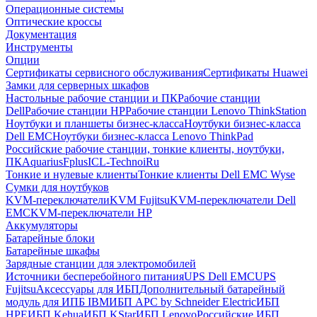
Операционные системы
Оптические кроссы
Документация
Инструменты
Опции
Сертификаты сервисного обслуживания
Сертификаты Huawei
Замки для серверных шкафов
Настольные рабочие станции и ПК
Рабочие станции
Dell
Рабочие станции HP
Рабочие станции Lenovo ThinkStation
Ноутбуки и планшеты бизнес-класса
Ноутбуки бизнес-класса
Dell EMC
Ноутбуки бизнес-класса Lenovo ThinkPad
Российские рабочие станции, тонкие клиенты, ноутбуки,
ПК
Aquarius
Fplus
ICL-Techno
iRu
Тонкие и нулевые клиенты
Тонкие клиенты Dell EMC Wyse
Сумки для ноутбуков
KVM-переключатели
KVM Fujitsu
KVM-переключатели Dell
EMC
KVM-переключатели HP
Аккумуляторы
Батарейные блоки
Батарейные шкафы
Зарядные станции для электромобилей
Источники бесперебойного питания
UPS Dell EMC
UPS
Fujitsu
Аксессуары для ИБП
Дополнительный батарейный
модуль для ИПБ IBM
ИБП APC by Schneider Electric
ИБП
HPE
ИБП Kehua
ИБП KStar
ИБП Lenovo
Российские ИБП