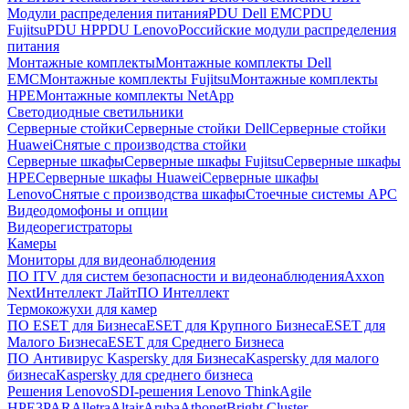
Модули распределения питания
PDU Dell EMC
PDU
Fujitsu
PDU HP
PDU Lenovo
Российские модули распределения
питания
Монтажные комплекты
Монтажные комплекты Dell
EMC
Монтажные комплекты Fujitsu
Монтажные комплекты
HPE
Монтажные комплекты NetApp
Светодиодные светильники
Серверные стойки
Серверные стойки Dell
Серверные стойки
Huawei
Снятые с производства стойки
Серверные шкафы
Серверные шкафы Fujitsu
Серверные шкафы
HPE
Серверные шкафы Huawei
Серверные шкафы
Lenovo
Снятые с производства шкафы
Стоечные системы APC
Видеодомофоны и опции
Видеорегистраторы
Камеры
Мониторы для видеонаблюдения
ПО ITV для систем безопасности и видеонаблюдения
Axxon
Next
Интеллект Лайт
ПО Интеллект
Термокожухи для камер
ПО ESET для Бизнеса
ESET для Крупного Бизнеса
ESET для
Малого Бизнеса
ESET для Среднего Бизнеса
ПО Антивирус Kaspersky для Бизнеса
Kaspersky для малого
бизнеса
Kaspersky для среднего бизнеса
Решения Lenovo
SDI-решения Lenovo ThinkAgile
HPE
3PAR
Alletra
Altair
Aruba
Athonet
Bright Cluster