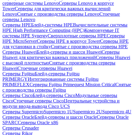
серверные системы Lenovo
Серверы Lenovo в корпусе
Tower
Серверы для критически важных вычислений
Lenovo
Снятые с производства серверы Lenovo
Стоечные
серверы Lenovo
Серверы HPE
Блейд-системы HPE
Вычислительные системы
HPE High Performance Computing (HPC)
Компонуемые IT
системы HPE Synergy
Сверхплотные серверы HPE
Серверы
HPE MicroServer
Серверы HPE в корпусе Tower
Серверы HPE
для установки в стойку
Снятые с производства серверы HPE
Серверы Huawei
Блейд-серверы и шасси Huawei
Серверы
Huawei для критически важных приложений
Серверы Huawei
с высокой плотностью
Снятые с производства серверы
Huawei
Стоечные серверы Huawei
Серверы Fujitsu
Блейд-серверы Fujitsu
PRIMERGY
Интегрированные системы Fujitsu
PRIMEFLEX
Серверы Fujitsu Primequest Mission Critical
Снятые
с производства серверы Fujitsu
Серверы Cisco
Блейд-серверы Cisco
Модульные серверы
Cisco
Стоечные серверы Cisco
Центральные устройства и
модули ввода-вывода Cisco UCS
Серверы Supermicro
Supermicro 1U
Supermicro 2U
Supermicro 4U
Серверы Oracle
Блейд-серверы и шасси Oracle
Серверы Oracle
SPARC
Серверы Oracle x86
Серверы Crusader
Серверы Rikor