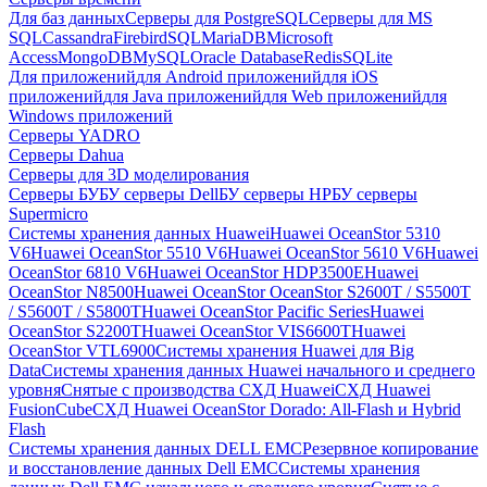
Для баз данных
Серверы для PostgreSQL
Серверы для MS
SQL
Cassandra
FirebirdSQL
MariaDB
Microsoft
Access
MongoDB
MySQL
Oracle Database
Redis
SQLite
Для приложений
для Android приложений
для iOS
приложений
для Java приложений
для Web приложений
для
Windows приложений
Серверы YADRO
Серверы Dahua
Серверы для 3D моделирования
Серверы БУ
БУ серверы Dell
БУ серверы HP
БУ серверы
Supermicro
Системы хранения данных Huawei
Huawei OceanStor 5310
V6
Huawei OceanStor 5510 V6
Huawei OceanStor 5610 V6
Huawei
OceanStor 6810 V6
Huawei OceanStor HDP3500E
Huawei
OceanStor N8500
Huawei OceanStor OceanStor S2600T / S5500T
/ S5600T / S5800T
Huawei OceanStor Pacific Series
Huawei
OceanStor S2200T
Huawei OceanStor VIS6600T
Huawei
OceanStor VTL6900
Системы хранения Huawei для Big
Data
Системы хранения данных Huawei начального и среднего
уровня
Снятые с производства СХД Huawei
СХД Huawei
FusionCube
СХД Huawei OceanStor Dorado: All-Flash и Hybrid
Flash
Системы хранения данных DELL EMC
Резервное копирование
и восстановление данных Dell EMC
Системы хранения