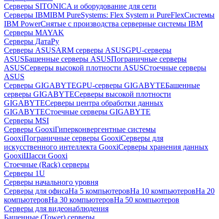
Серверы SITONICA и оборудование для сети
Серверы IBM
IBM PureSystems: Flex System и PureFlex
Системы
IBM Power
Снятые с производства серверные системы IBM
Серверы MAYAK
Серверы ДатаРу
Серверы ASUS
ARM серверы ASUS
GPU-серверы
ASUS
Башенные серверы ASUS
Пограничные серверы
ASUS
Серверы высокой плотности ASUS
Стоечные серверы
ASUS
Серверы GIGABYTE
GPU-серверы GIGABYTE
Башенные
серверы GIGABYTE
Серверы высокой плотности
GIGABYTE
Серверы центра обработки данных
GIGABYTE
Стоечные серверы GIGABYTE
Серверы MSI
Серверы Gooxi
Гиперконвергентные системы
Gooxi
Пограничные серверы Gooxi
Серверы для
искусственного интеллекта Gooxi
Серверы хранения данных
Gooxi
Шасси Gooxi
Стоечные (Rack) серверы
Серверы 1U
Серверы начального уровня
Серверы для офиса
На 5 компьютеров
На 10 компьютеров
На 20
компьютеров
На 30 компьютеров
На 50 компьютеров
Серверы для видеонаблюдения
Башенные (Tower) серверы