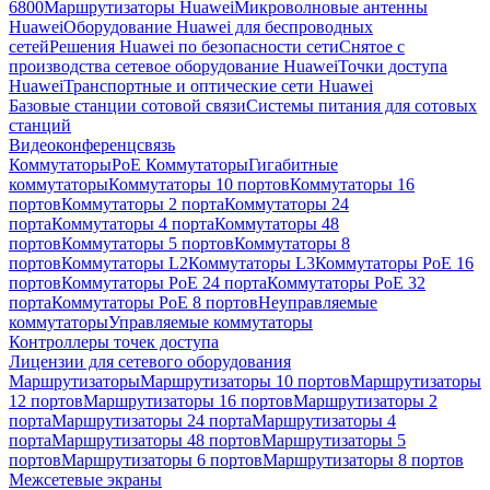
6800
Маршрутизаторы Huawei
Микроволновые антенны
Huawei
Оборудование Huawei для беспроводных
сетей
Решения Huawei по безопасности сети
Снятое с
производства сетевое оборудование Huawei
Точки доступа
Huawei
Транспортные и оптические сети Huawei
Базовые станции сотовой связи
Системы питания для сотовых
станций
Видеоконференцсвязь
Коммутаторы
PoE Коммутаторы
Гигабитные
коммутаторы
Коммутаторы 10 портов
Коммутаторы 16
портов
Коммутаторы 2 порта
Коммутаторы 24
порта
Коммутаторы 4 порта
Коммутаторы 48
портов
Коммутаторы 5 портов
Коммутаторы 8
портов
Коммутаторы L2
Коммутаторы L3
Коммутаторы PoE 16
портов
Коммутаторы PoE 24 порта
Коммутаторы PoE 32
порта
Коммутаторы PoE 8 портов
Неуправляемые
коммутаторы
Управляемые коммутаторы
Контроллеры точек доступа
Лицензии для сетевого оборудования
Маршрутизаторы
Маршрутизаторы 10 портов
Маршрутизаторы
12 портов
Маршрутизаторы 16 портов
Маршрутизаторы 2
порта
Маршрутизаторы 24 порта
Маршрутизаторы 4
порта
Маршрутизаторы 48 портов
Маршрутизаторы 5
портов
Маршрутизаторы 6 портов
Маршрутизаторы 8 портов
Межсетевые экраны