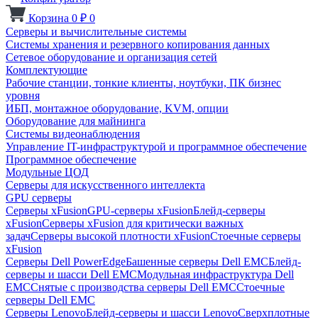
Корзина
0
₽
0
Серверы и вычислительные системы
Системы хранения и резервного копирования данных
Сетевое оборудование и организация сетей
Комплектующие
Рабочие станции, тонкие клиенты, ноутбуки, ПК бизнес
уровня
ИБП, монтажное оборудование, KVM, опции
Оборудование для майнинга
Системы видеонаблюдения
Управление IT-инфраструктурой и программное обеспечение
Программное обеспечение
Модульные ЦОД
Серверы для искусственного интеллекта
GPU серверы
Серверы xFusion
GPU-серверы xFusion
Блейд-серверы
xFusion
Серверы xFusion для критически важных
задач
Серверы высокой плотности xFusion
Стоечные серверы
xFusion
Серверы Dell PowerEdge
Башенные серверы Dell EMC
Блейд-
серверы и шасси Dell EMC
Модульная инфраструктура Dell
EMC
Снятые с производства серверы Dell EMC
Стоечные
серверы Dell EMC
Серверы Lenovo
Блейд-серверы и шасси Lenovo
Сверхплотные