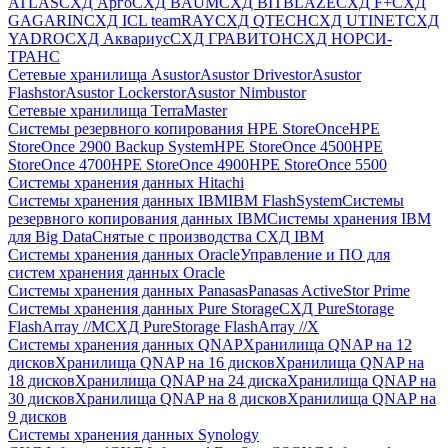
ATLAS
СХД Aрго
СХД BAUM
СХД BITBLAZE
СХД F+
СХД
GAGARIN
СХД ICL teamRAY
СХД QTECH
СХД UTINET
СХД
YADRO
СХД Аквариус
СХД ГРАВИТОН
СХД НОРСИ-
ТРАНС
Сетевые хранилища Asustor
Asustor Drivestor
Asustor
Flashstor
Asustor Lockerstor
Asustor Nimbustor
Сетевые хранилища TerraMaster
Системы резервного копирования HPE StoreOnce
HPE
StoreOnce 2900 Backup System
HPE StoreOnce 4500
HPE
StoreOnce 4700
HPE StoreOnce 4900
HPE StoreOnce 5500
Системы хранения данных Hitachi
Системы хранения данных IBM
IBM FlashSystem
Системы
резервного копирования данных IBM
Системы хранения IBM
для Big Data
Снятые с производства СХД IBM
Системы хранения данных Oracle
Управление и ПО для
систем хранения данных Oracle
Системы хранения данных Panasas
Panasas ActiveStor Prime
Системы хранения данных Pure Storage
СХД PureStorage
FlashArray //M
СХД PureStorage FlashArray //X
Системы хранения данных QNAP
Хранилища QNAP на 12
дисков
Хранилища QNAP на 16 дисков
Хранилища QNAP на
18 дисков
Хранилища QNAP на 24 диска
Хранилища QNAP на
30 дисков
Хранилища QNAP на 8 дисков
Хранилища QNAP на
9 дисков
Системы хранения данных Synology