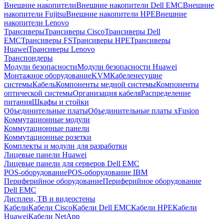
Внешние накопители
Внешние накопители Dell EMC
Внешние
накопители Fujitsu
Внешние накопители HPE
Внешние
накопители Lenovo
Трансиверы
Трансиверы Cisco
Трансиверы Dell
EMC
Трансиверы FS
Трансиверы HPE
Трансиверы
Huawei
Трансиверы Lenovo
Транспондеры
Модули безопасности
Модули безопасности Huawei
Монтажное оборудование
KVM
Кабеленесущие
системы
Кабель
Компоненты медной системы
Компоненты
оптической системы
Организация кабеля
Распределение
питания
Шкафы и стойки
Объединительные платы
Объединительные платы xFusion
Коммутационные модули
Коммутационные панели
Коммутационные розетки
Комплекты и модули для разработки
Лицевые панели Huawei
Лицевые панели для серверов Dell EMC
POS-оборудование
POS-оборудование IBM
Периферийное оборудование
Периферийное оборудование
Dell EMC
Дисплеи, ТВ и видеостены
Кабели
Кабели Cisco
Кабели Dell EMC
Кабели HPE
Кабели
Huawei
Кабели NetApp