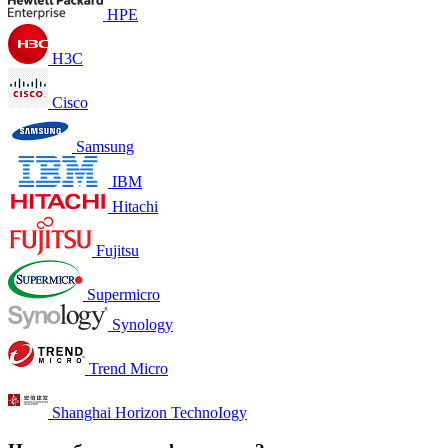
HPE
H3C
Cisco
Samsung
IBM
Hitachi
Fujitsu
Supermicro
Synology
Trend Micro
Shanghai Horizon TechnoIogy