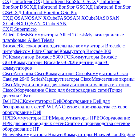
СХД Infortrend
СХД Infortrend EonStor CS
СХД Infortrend
EonStor DS
СХД Infortrend EonStor GS
СХД Infortrend EonStor
GSe
СХД Infortrend EonStor GSe Pro
СХД QSAN
QSAN XCubeFAS
QSAN XCubeNAS
QSAN
XCubeNXT
QSAN XCubeSAN
СХД Supermicro
Allied Telesis
Коммутаторы Allied Telesis
Мультисервисные
платформы Allied Telesis
Brocade
Высокопроизводительные коммутаторы Brocade с
интерфейсом Fibre Channel
Коммутатор Brocade 300
FC
Коммутатор Brocade 5300 FC
Коммутаторы Brocade
G610
Коммутаторы Brocade G620
Лицензии для FC
коммутаторов
Cisco
Антенны Cisco
Коммутаторы Cisco
Коммутаторы Cisco
Catalyst 2940 Series
Маршрутизаторы Cisco
Межсетевые экраны
Cisco
Модули и опции для коммутаторов и маршрутизаторов
Cisco
Оборудование Cisco для беспроводных сетей
Точки
доступа Cisco
Dell EMC
Коммутаторы Dell
Оборудование Dell для
беспроводных сетей WLAN
Снятое с производства сетевое
оборудование Dell
HPE
Коммутаторы HPE
Маршрутизаторы HPE
Оборудование
HPE для беспроводных сетей
Снятое с производства сетевое
оборудование HP
Huawei
Коммутаторы Huawei
Коммутаторы HuaweiCloudEngine