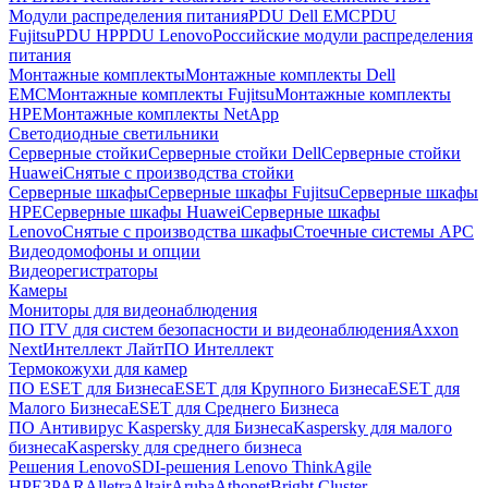
Модули распределения питания
PDU Dell EMC
PDU
Fujitsu
PDU HP
PDU Lenovo
Российские модули распределения
питания
Монтажные комплекты
Монтажные комплекты Dell
EMC
Монтажные комплекты Fujitsu
Монтажные комплекты
HPE
Монтажные комплекты NetApp
Светодиодные светильники
Серверные стойки
Серверные стойки Dell
Серверные стойки
Huawei
Снятые с производства стойки
Серверные шкафы
Серверные шкафы Fujitsu
Серверные шкафы
HPE
Серверные шкафы Huawei
Серверные шкафы
Lenovo
Снятые с производства шкафы
Стоечные системы APC
Видеодомофоны и опции
Видеорегистраторы
Камеры
Мониторы для видеонаблюдения
ПО ITV для систем безопасности и видеонаблюдения
Axxon
Next
Интеллект Лайт
ПО Интеллект
Термокожухи для камер
ПО ESET для Бизнеса
ESET для Крупного Бизнеса
ESET для
Малого Бизнеса
ESET для Среднего Бизнеса
ПО Антивирус Kaspersky для Бизнеса
Kaspersky для малого
бизнеса
Kaspersky для среднего бизнеса
Решения Lenovo
SDI-решения Lenovo ThinkAgile
HPE
3PAR
Alletra
Altair
Aruba
Athonet
Bright Cluster