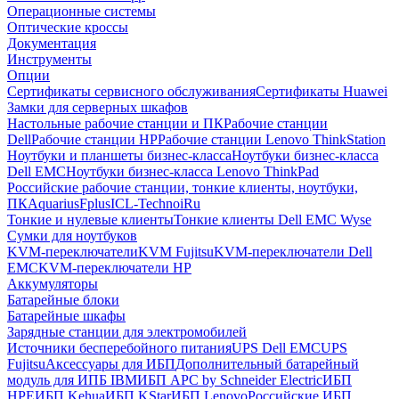
Операционные системы
Оптические кроссы
Документация
Инструменты
Опции
Сертификаты сервисного обслуживания
Сертификаты Huawei
Замки для серверных шкафов
Настольные рабочие станции и ПК
Рабочие станции
Dell
Рабочие станции HP
Рабочие станции Lenovo ThinkStation
Ноутбуки и планшеты бизнес-класса
Ноутбуки бизнес-класса
Dell EMC
Ноутбуки бизнес-класса Lenovo ThinkPad
Российские рабочие станции, тонкие клиенты, ноутбуки,
ПК
Aquarius
Fplus
ICL-Techno
iRu
Тонкие и нулевые клиенты
Тонкие клиенты Dell EMC Wyse
Сумки для ноутбуков
KVM-переключатели
KVM Fujitsu
KVM-переключатели Dell
EMC
KVM-переключатели HP
Аккумуляторы
Батарейные блоки
Батарейные шкафы
Зарядные станции для электромобилей
Источники бесперебойного питания
UPS Dell EMC
UPS
Fujitsu
Аксессуары для ИБП
Дополнительный батарейный
модуль для ИПБ IBM
ИБП APC by Schneider Electric
ИБП
HPE
ИБП Kehua
ИБП KStar
ИБП Lenovo
Российские ИБП