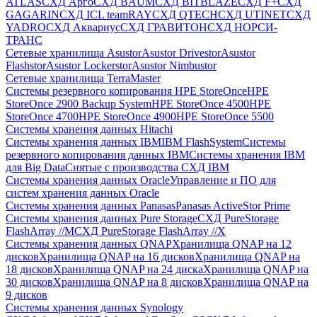
ATLAS
СХД Aрго
СХД BAUM
СХД BITBLAZE
СХД F+
СХД
GAGARIN
СХД ICL teamRAY
СХД QTECH
СХД UTINET
СХД
YADRO
СХД Аквариус
СХД ГРАВИТОН
СХД НОРСИ-
ТРАНС
Сетевые хранилища Asustor
Asustor Drivestor
Asustor
Flashstor
Asustor Lockerstor
Asustor Nimbustor
Сетевые хранилища TerraMaster
Системы резервного копирования HPE StoreOnce
HPE
StoreOnce 2900 Backup System
HPE StoreOnce 4500
HPE
StoreOnce 4700
HPE StoreOnce 4900
HPE StoreOnce 5500
Системы хранения данных Hitachi
Системы хранения данных IBM
IBM FlashSystem
Системы
резервного копирования данных IBM
Системы хранения IBM
для Big Data
Снятые с производства СХД IBM
Системы хранения данных Oracle
Управление и ПО для
систем хранения данных Oracle
Системы хранения данных Panasas
Panasas ActiveStor Prime
Системы хранения данных Pure Storage
СХД PureStorage
FlashArray //M
СХД PureStorage FlashArray //X
Системы хранения данных QNAP
Хранилища QNAP на 12
дисков
Хранилища QNAP на 16 дисков
Хранилища QNAP на
18 дисков
Хранилища QNAP на 24 диска
Хранилища QNAP на
30 дисков
Хранилища QNAP на 8 дисков
Хранилища QNAP на
9 дисков
Системы хранения данных Synology