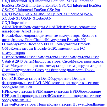
СХД Infortrend
СХД Infortrend EonStor CS
СХД Infortrend
EonStor DS
СХД Infortrend EonStor GS
СХД Infortrend EonStor
GSe
СХД Infortrend EonStor GSe Pro
СХД QSAN
QSAN XCubeFAS
QSAN XCubeNAS
QSAN
XCubeNXT
QSAN XCubeSAN
СХД Supermicro
Allied Telesis
Коммутаторы Allied Telesis
Мультисервисные
платформы Allied Telesis
Brocade
Высокопроизводительные коммутаторы Brocade с
интерфейсом Fibre Channel
Коммутатор Brocade 300
FC
Коммутатор Brocade 5300 FC
Коммутаторы Brocade
G610
Коммутаторы Brocade G620
Лицензии для FC
коммутаторов
Cisco
Антенны Cisco
Коммутаторы Cisco
Коммутаторы Cisco
Catalyst 2940 Series
Маршрутизаторы Cisco
Межсетевые экраны
Cisco
Модули и опции для коммутаторов и маршрутизаторов
Cisco
Оборудование Cisco для беспроводных сетей
Точки
доступа Cisco
Dell EMC
Коммутаторы Dell
Оборудование Dell для
беспроводных сетей WLAN
Снятое с производства сетевое
оборудование Dell
HPE
Коммутаторы HPE
Маршрутизаторы HPE
Оборудование
HPE для беспроводных сетей
Снятое с производства сетевое
оборудование HP
Huawei
Коммутаторы Huawei
Коммутаторы HuaweiCloudEngine