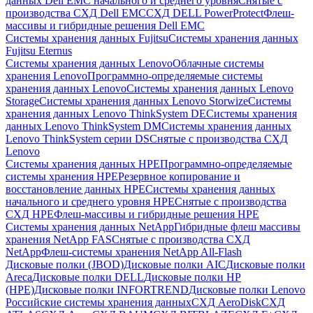
данных Dell EMC начального и среднего уровня
Снятые с
производства СХД Dell EMC
СХД DELL PowerProtect
Флеш-
массивы и гибридные решения Dell EMC
Системы хранения данных Fujitsu
Системы хранения данных
Fujitsu Eternus
Системы хранения данных Lenovo
Облачные системы
хранения Lenovo
Программно-определяемые системы
хранения данных Lenovo
Системы хранения данных Lenovo
Storage
Системы хранения данных Lenovo Storwize
Системы
хранения данных Lenovo ThinkSystem DE
Системы хранения
данных Lenovo ThinkSystem DM
Системы хранения данных
Lenovo ThinkSystem серии DS
Снятые с производства СХД
Lenovo
Системы хранения данных HPE
Программно-определяемые
системы хранения HPE
Резервное копирование и
восстановление данных HPE
Системы хранения данных
начального и среднего уровня HPE
Снятые с производства
СХД HPE
Флеш-массивы и гибридные решения HPE
Cистемы хранения данных NetApp
Гибридные флеш массивы
хранения NetApp FAS
Снятые с производства СХД
NetApp
Флеш-системы хранения NetApp All-Flash
Дисковые полки (JBOD)
Дисковые полки AIC
Дисковые полки
Areca
Дисковые полки DELL
Дисковые полки HP
(HPE)
Дисковые полки INFORTREND
Дисковые полки Lenovo
Российские системы хранения данных
СХД AeroDisk
СХД