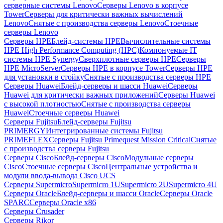
серверные системы Lenovo
Серверы Lenovo в корпусе
Tower
Серверы для критически важных вычислений
Lenovo
Снятые с производства серверы Lenovo
Стоечные
серверы Lenovo
Серверы HPE
Блейд-системы HPE
Вычислительные системы
HPE High Performance Computing (HPC)
Компонуемые IT
системы HPE Synergy
Сверхплотные серверы HPE
Серверы
HPE MicroServer
Серверы HPE в корпусе Tower
Серверы HPE
для установки в стойку
Снятые с производства серверы HPE
Серверы Huawei
Блейд-серверы и шасси Huawei
Серверы
Huawei для критически важных приложений
Серверы Huawei
с высокой плотностью
Снятые с производства серверы
Huawei
Стоечные серверы Huawei
Серверы Fujitsu
Блейд-серверы Fujitsu
PRIMERGY
Интегрированные системы Fujitsu
PRIMEFLEX
Серверы Fujitsu Primequest Mission Critical
Снятые
с производства серверы Fujitsu
Серверы Cisco
Блейд-серверы Cisco
Модульные серверы
Cisco
Стоечные серверы Cisco
Центральные устройства и
модули ввода-вывода Cisco UCS
Серверы Supermicro
Supermicro 1U
Supermicro 2U
Supermicro 4U
Серверы Oracle
Блейд-серверы и шасси Oracle
Серверы Oracle
SPARC
Серверы Oracle x86
Серверы Crusader
Серверы Rikor