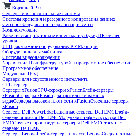
Корзина
0
₽
0
Серверы и вычислительные системы
Системы хранения и резервного копирования данных
Сетевое оборудование и организация сетей
Комплектующие
Рабочие станции, тонкие клиенты, ноутбуки, ПК бизнес
уровня
ИБП, монтажное оборудование, KVM, опции
Оборудование для майнинга
Системы видеонаблюдения
Управление IT-инфраструктурой и программное обеспечение
Программное обеспечение
Модульные ЦОД
Серверы для искусственного интеллекта
GPU серверы
Серверы xFusion
GPU-серверы xFusion
Блейд-серверы
xFusion
Серверы xFusion для критически важных
задач
Серверы высокой плотности xFusion
Стоечные серверы
xFusion
Серверы Dell PowerEdge
Башенные серверы Dell EMC
Блейд-
серверы и шасси Dell EMC
Модульная инфраструктура Dell
EMC
Снятые с производства серверы Dell EMC
Стоечные
серверы Dell EMC
Серверы Lenovo
Блейд-серверы и шасси Lenovo
Сверхплотные