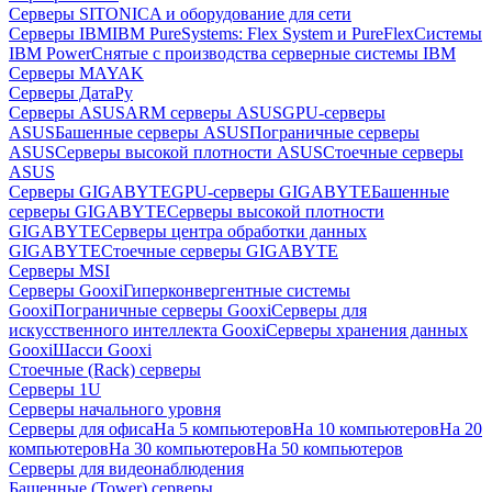
Серверы SITONICA и оборудование для сети
Серверы IBM
IBM PureSystems: Flex System и PureFlex
Системы
IBM Power
Снятые с производства серверные системы IBM
Серверы MAYAK
Серверы ДатаРу
Серверы ASUS
ARM серверы ASUS
GPU-серверы
ASUS
Башенные серверы ASUS
Пограничные серверы
ASUS
Серверы высокой плотности ASUS
Стоечные серверы
ASUS
Серверы GIGABYTE
GPU-серверы GIGABYTE
Башенные
серверы GIGABYTE
Серверы высокой плотности
GIGABYTE
Серверы центра обработки данных
GIGABYTE
Стоечные серверы GIGABYTE
Серверы MSI
Серверы Gooxi
Гиперконвергентные системы
Gooxi
Пограничные серверы Gooxi
Серверы для
искусственного интеллекта Gooxi
Серверы хранения данных
Gooxi
Шасси Gooxi
Стоечные (Rack) серверы
Серверы 1U
Серверы начального уровня
Серверы для офиса
На 5 компьютеров
На 10 компьютеров
На 20
компьютеров
На 30 компьютеров
На 50 компьютеров
Серверы для видеонаблюдения
Башенные (Tower) серверы