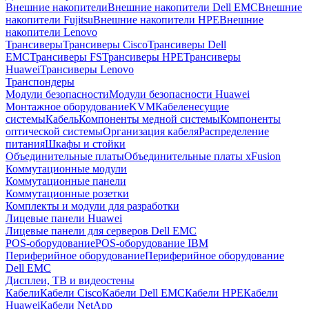
Внешние накопители
Внешние накопители Dell EMC
Внешние
накопители Fujitsu
Внешние накопители HPE
Внешние
накопители Lenovo
Трансиверы
Трансиверы Cisco
Трансиверы Dell
EMC
Трансиверы FS
Трансиверы HPE
Трансиверы
Huawei
Трансиверы Lenovo
Транспондеры
Модули безопасности
Модули безопасности Huawei
Монтажное оборудование
KVM
Кабеленесущие
системы
Кабель
Компоненты медной системы
Компоненты
оптической системы
Организация кабеля
Распределение
питания
Шкафы и стойки
Объединительные платы
Объединительные платы xFusion
Коммутационные модули
Коммутационные панели
Коммутационные розетки
Комплекты и модули для разработки
Лицевые панели Huawei
Лицевые панели для серверов Dell EMC
POS-оборудование
POS-оборудование IBM
Периферийное оборудование
Периферийное оборудование
Dell EMC
Дисплеи, ТВ и видеостены
Кабели
Кабели Cisco
Кабели Dell EMC
Кабели HPE
Кабели
Huawei
Кабели NetApp