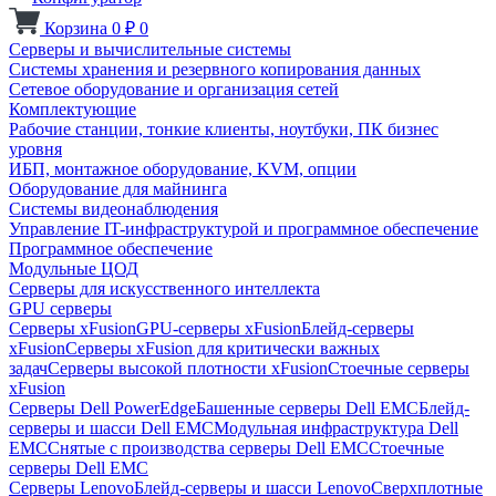
Корзина
0
₽
0
Серверы и вычислительные системы
Системы хранения и резервного копирования данных
Сетевое оборудование и организация сетей
Комплектующие
Рабочие станции, тонкие клиенты, ноутбуки, ПК бизнес
уровня
ИБП, монтажное оборудование, KVM, опции
Оборудование для майнинга
Системы видеонаблюдения
Управление IT-инфраструктурой и программное обеспечение
Программное обеспечение
Модульные ЦОД
Серверы для искусственного интеллекта
GPU серверы
Серверы xFusion
GPU-серверы xFusion
Блейд-серверы
xFusion
Серверы xFusion для критически важных
задач
Серверы высокой плотности xFusion
Стоечные серверы
xFusion
Серверы Dell PowerEdge
Башенные серверы Dell EMC
Блейд-
серверы и шасси Dell EMC
Модульная инфраструктура Dell
EMC
Снятые с производства серверы Dell EMC
Стоечные
серверы Dell EMC
Серверы Lenovo
Блейд-серверы и шасси Lenovo
Сверхплотные