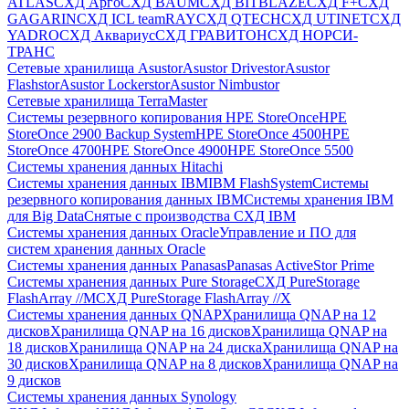
ATLAS
СХД Aрго
СХД BAUM
СХД BITBLAZE
СХД F+
СХД
GAGARIN
СХД ICL teamRAY
СХД QTECH
СХД UTINET
СХД
YADRO
СХД Аквариус
СХД ГРАВИТОН
СХД НОРСИ-
ТРАНС
Сетевые хранилища Asustor
Asustor Drivestor
Asustor
Flashstor
Asustor Lockerstor
Asustor Nimbustor
Сетевые хранилища TerraMaster
Системы резервного копирования HPE StoreOnce
HPE
StoreOnce 2900 Backup System
HPE StoreOnce 4500
HPE
StoreOnce 4700
HPE StoreOnce 4900
HPE StoreOnce 5500
Системы хранения данных Hitachi
Системы хранения данных IBM
IBM FlashSystem
Системы
резервного копирования данных IBM
Системы хранения IBM
для Big Data
Снятые с производства СХД IBM
Системы хранения данных Oracle
Управление и ПО для
систем хранения данных Oracle
Системы хранения данных Panasas
Panasas ActiveStor Prime
Системы хранения данных Pure Storage
СХД PureStorage
FlashArray //M
СХД PureStorage FlashArray //X
Системы хранения данных QNAP
Хранилища QNAP на 12
дисков
Хранилища QNAP на 16 дисков
Хранилища QNAP на
18 дисков
Хранилища QNAP на 24 диска
Хранилища QNAP на
30 дисков
Хранилища QNAP на 8 дисков
Хранилища QNAP на
9 дисков
Системы хранения данных Synology