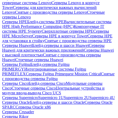
серверные системы Lenovo
Серверы Lenovo в корпусе
Tower
Серверы для критически важных вычислений
Lenovo
Снятые с производства серверы Lenovo
Стоечные
серверы Lenovo
Серверы HPE
Блейд-системы HPE
Вычислительные системы
HPE High Performance Computing (HPC)
Компонуемые IT
системы HPE Synergy
Сверхплотные серверы HPE
Серверы
HPE MicroServer
Серверы HPE в корпусе Tower
Серверы HPE
для установки в стойку
Снятые с производства серверы HPE
Серверы Huawei
Блейд-серверы и шасси Huawei
Серверы
Huawei для критически важных приложений
Серверы Huawei
с высокой плотностью
Снятые с производства серверы
Huawei
Стоечные серверы Huawei
Серверы Fujitsu
Блейд-серверы Fujitsu
PRIMERGY
Интегрированные системы Fujitsu
PRIMEFLEX
Серверы Fujitsu Primequest Mission Critical
Снятые
с производства серверы Fujitsu
Серверы Cisco
Блейд-серверы Cisco
Модульные серверы
Cisco
Стоечные серверы Cisco
Центральные устройства и
модули ввода-вывода Cisco UCS
Серверы Supermicro
Supermicro 1U
Supermicro 2U
Supermicro 4U
Серверы Oracle
Блейд-серверы и шасси Oracle
Серверы Oracle
SPARC
Серверы Oracle x86
Серверы Crusader
Серверы Rikor