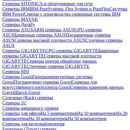
Серверы SITONICA и оборудование для сети
Серверы IBM
IBM PureSystems: Flex System и PureFlex
Системы
IBM Power
Снятые с производства серверные системы IBM
Серверы MAYAK
Серверы ДатаРу
Серверы ASUS
ARM серверы ASUS
GPU-серверы
ASUS
Башенные серверы ASUS
Пограничные серверы
ASUS
Серверы высокой плотности ASUS
Стоечные серверы
ASUS
Серверы GIGABYTE
GPU-серверы GIGABYTE
Башенные
серверы GIGABYTE
Серверы высокой плотности
GIGABYTE
Серверы центра обработки данных
GIGABYTE
Стоечные серверы GIGABYTE
Серверы MSI
Серверы Gooxi
Гиперконвергентные системы
Gooxi
Пограничные серверы Gooxi
Серверы для
искусственного интеллекта Gooxi
Серверы хранения данных
Gooxi
Шасси Gooxi
Стоечные (Rack) серверы
Серверы 1U
Серверы начального уровня
Серверы для офиса
На 5 компьютеров
На 10 компьютеров
На 20
компьютеров
На 30 компьютеров
На 50 компьютеров
Серверы для видеонаблюдения
Башенные (Tower) серверы