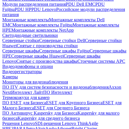
Модули распределения питания
PDU Dell EMC
PDU
Fujitsu
PDU HP
PDU Lenovo
Российские модули распределения
питания
Монтажные комплекты
Монтажные комплекты Dell
EMC
Монтажные комплекты Fujitsu
Монтажные комплекты
HPE
Монтажные комплекты NetApp
Светодиодные светильники
Серверные стойки
Серверные стойки Dell
Серверные стойки
Huawei
Снятые с производства стойки
Серверные шкафы
Серверные шкафы Fujitsu
Серверные шкафы
HPE
Серверные шкафы Huawei
Серверные шкафы
Lenovo
Снятые с производства шкафы
Стоечные системы APC
Видеодомофоны и опции
Видеорегистраторы
Камеры
Мониторы для видеонаблюдения
ПО ITV для систем безопасности и видеонаблюдения
Axxon
Next
Интеллект Лайт
ПО Интеллект
Термокожухи для камер
ПО ESET для Бизнеса
ESET для Крупного Бизнеса
ESET для
Малого Бизнеса
ESET для Среднего Бизнеса
ПО Антивирус Kaspersky для Бизнеса
Kaspersky для малого
бизнеса
Kaspersky для среднего бизнеса
Решения Lenovo
SDI-решения Lenovo ThinkAgile
HPE
3PAR
Alletra
Altair
Aruba
Athonet
Bright Cluster