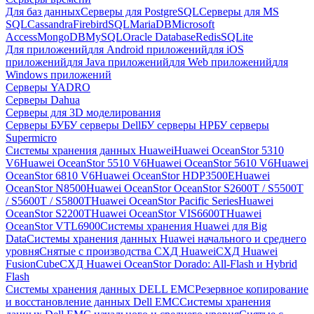
Для баз данных
Серверы для PostgreSQL
Серверы для MS
SQL
Cassandra
FirebirdSQL
MariaDB
Microsoft
Access
MongoDB
MySQL
Oracle Database
Redis
SQLite
Для приложений
для Android приложений
для iOS
приложений
для Java приложений
для Web приложений
для
Windows приложений
Серверы YADRO
Серверы Dahua
Серверы для 3D моделирования
Серверы БУ
БУ серверы Dell
БУ серверы HP
БУ серверы
Supermicro
Системы хранения данных Huawei
Huawei OceanStor 5310
V6
Huawei OceanStor 5510 V6
Huawei OceanStor 5610 V6
Huawei
OceanStor 6810 V6
Huawei OceanStor HDP3500E
Huawei
OceanStor N8500
Huawei OceanStor OceanStor S2600T / S5500T
/ S5600T / S5800T
Huawei OceanStor Pacific Series
Huawei
OceanStor S2200T
Huawei OceanStor VIS6600T
Huawei
OceanStor VTL6900
Системы хранения Huawei для Big
Data
Системы хранения данных Huawei начального и среднего
уровня
Снятые с производства СХД Huawei
СХД Huawei
FusionCube
СХД Huawei OceanStor Dorado: All-Flash и Hybrid
Flash
Системы хранения данных DELL EMC
Резервное копирование
и восстановление данных Dell EMC
Системы хранения