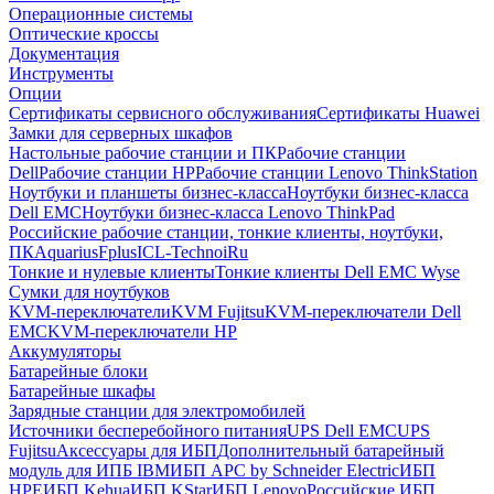
Операционные системы
Оптические кроссы
Документация
Инструменты
Опции
Сертификаты сервисного обслуживания
Сертификаты Huawei
Замки для серверных шкафов
Настольные рабочие станции и ПК
Рабочие станции
Dell
Рабочие станции HP
Рабочие станции Lenovo ThinkStation
Ноутбуки и планшеты бизнес-класса
Ноутбуки бизнес-класса
Dell EMC
Ноутбуки бизнес-класса Lenovo ThinkPad
Российские рабочие станции, тонкие клиенты, ноутбуки,
ПК
Aquarius
Fplus
ICL-Techno
iRu
Тонкие и нулевые клиенты
Тонкие клиенты Dell EMC Wyse
Сумки для ноутбуков
KVM-переключатели
KVM Fujitsu
KVM-переключатели Dell
EMC
KVM-переключатели HP
Аккумуляторы
Батарейные блоки
Батарейные шкафы
Зарядные станции для электромобилей
Источники бесперебойного питания
UPS Dell EMC
UPS
Fujitsu
Аксессуары для ИБП
Дополнительный батарейный
модуль для ИПБ IBM
ИБП APC by Schneider Electric
ИБП
HPE
ИБП Kehua
ИБП KStar
ИБП Lenovo
Российские ИБП