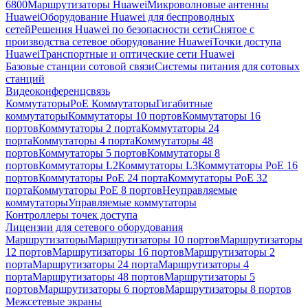
6800
Маршрутизаторы Huawei
Микроволновые антенны
Huawei
Оборудование Huawei для беспроводных
сетей
Решения Huawei по безопасности сети
Снятое с
производства сетевое оборудование Huawei
Точки доступа
Huawei
Транспортные и оптические сети Huawei
Базовые станции сотовой связи
Системы питания для сотовых
станций
Видеоконференцсвязь
Коммутаторы
PoE Коммутаторы
Гигабитные
коммутаторы
Коммутаторы 10 портов
Коммутаторы 16
портов
Коммутаторы 2 порта
Коммутаторы 24
порта
Коммутаторы 4 порта
Коммутаторы 48
портов
Коммутаторы 5 портов
Коммутаторы 8
портов
Коммутаторы L2
Коммутаторы L3
Коммутаторы PoE 16
портов
Коммутаторы PoE 24 порта
Коммутаторы PoE 32
порта
Коммутаторы PoE 8 портов
Неуправляемые
коммутаторы
Управляемые коммутаторы
Контроллеры точек доступа
Лицензии для сетевого оборудования
Маршрутизаторы
Маршрутизаторы 10 портов
Маршрутизаторы
12 портов
Маршрутизаторы 16 портов
Маршрутизаторы 2
порта
Маршрутизаторы 24 порта
Маршрутизаторы 4
порта
Маршрутизаторы 48 портов
Маршрутизаторы 5
портов
Маршрутизаторы 6 портов
Маршрутизаторы 8 портов
Межсетевые экраны