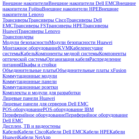
Внешние накопители
Внешние накопители Dell EMC
Внешние
накопители Fujitsu
Внешние накопители HPE
Внешние
накопители Lenovo
Трансиверы
Трансиверы Cisco
Трансиверы Dell
EMC
Трансиверы FS
Трансиверы HPE
Трансиверы
Huawei
Трансиверы Lenovo
Транспондеры
Модули безопасности
Модули безопасности Huawei
Монтажное оборудование
KVM
Кабеленесущие
системы
Кабель
Компоненты медной системы
Компоненты
оптической системы
Организация кабеля
Распределение
питания
Шкафы и стойки
Объединительные платы
Объединительные платы xFusion
Коммутационные модули
Коммутационные панели
Коммутационные розетки
Комплекты и модули для разработки
Лицевые панели Huawei
Лицевые панели для серверов Dell EMC
POS-оборудование
POS-оборудование IBM
Периферийное оборудование
Периферийное оборудование
Dell EMC
Дисплеи, ТВ и видеостены
Кабели
Кабели Cisco
Кабели Dell EMC
Кабели HPE
Кабели
Huawei
Кабели NetApp