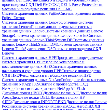
данных Dell EMC начального и среднего уровня
Снятые с
производства СХД Dell EMC
СХД DELL PowerProtect
Флеш-
массивы и гибридные решения Dell EMC
Системы хранения данных Fujitsu
Системы хранения данных
Fujitsu Eternus
Системы хранения данных Lenovo
Облачные системы
хранения Lenovo
Программно-определяемые системы
хранения данных Lenovo
Системы хранения данных Lenovo
Storage
Системы хранения данных Lenovo Storwize
Системы
хранения данных Lenovo ThinkSystem DE
Системы хранения
данных Lenovo ThinkSystem DM
Системы хранения данных
Lenovo ThinkSystem серии DS
Снятые с производства СХД
Lenovo
Системы хранения данных HPE
Программно-определяемые
системы хранения HPE
Резервное копирование и
восстановление данных HPE
Системы хранения данных
начального и среднего уровня HPE
Снятые с производства
СХД HPE
Флеш-массивы и гибридные решения HPE
Cистемы хранения данных NetApp
Гибридные флеш массивы
хранения NetApp FAS
Снятые с производства СХД
NetApp
Флеш-системы хранения NetApp All-Flash
Дисковые полки (JBOD)
Дисковые полки AIC
Дисковые полки
Areca
Дисковые полки DELL
Дисковые полки HP
(HPE)
Дисковые полки INFORTREND
Дисковые полки Lenovo
Российские системы хранения данных
СХД AeroDisk
СХД