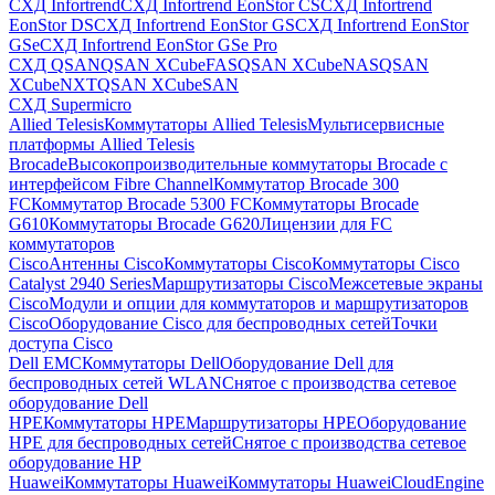
СХД Infortrend
СХД Infortrend EonStor CS
СХД Infortrend
EonStor DS
СХД Infortrend EonStor GS
СХД Infortrend EonStor
GSe
СХД Infortrend EonStor GSe Pro
СХД QSAN
QSAN XCubeFAS
QSAN XCubeNAS
QSAN
XCubeNXT
QSAN XCubeSAN
СХД Supermicro
Allied Telesis
Коммутаторы Allied Telesis
Мультисервисные
платформы Allied Telesis
Brocade
Высокопроизводительные коммутаторы Brocade с
интерфейсом Fibre Channel
Коммутатор Brocade 300
FC
Коммутатор Brocade 5300 FC
Коммутаторы Brocade
G610
Коммутаторы Brocade G620
Лицензии для FC
коммутаторов
Cisco
Антенны Cisco
Коммутаторы Cisco
Коммутаторы Cisco
Catalyst 2940 Series
Маршрутизаторы Cisco
Межсетевые экраны
Cisco
Модули и опции для коммутаторов и маршрутизаторов
Cisco
Оборудование Cisco для беспроводных сетей
Точки
доступа Cisco
Dell EMC
Коммутаторы Dell
Оборудование Dell для
беспроводных сетей WLAN
Снятое с производства сетевое
оборудование Dell
HPE
Коммутаторы HPE
Маршрутизаторы HPE
Оборудование
HPE для беспроводных сетей
Снятое с производства сетевое
оборудование HP
Huawei
Коммутаторы Huawei
Коммутаторы HuaweiCloudEngine