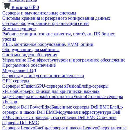
Корзина
0
₽
0
Серверы и вычислительные системы
Системы хранения и резервного копирования данных
Сетевое оборудование и организация сетей
Комплектующие
Рабочие станции, тонкие клиенты, ноутбуки, ПК бизнес
уровня
ИБП, монтажное оборудование, KVM, опции
Оборудование для майнинга
Системы видеонаблюдения
Управление IT-инфраструктурой и программное обеспечение
Программное обеспечение
Модульные ЦОД
Серверы для искусственного интеллекта
GPU серверы
Серверы xFusion
GPU-серверы xFusion
Блейд-серверы
xFusion
Серверы xFusion для критически важных
задач
Серверы высокой плотности xFusion
Стоечные серверы
xFusion
Серверы Dell PowerEdge
Башенные серверы Dell EMC
Блейд-
серверы и шасси Dell EMC
Модульная инфраструктура Dell
EMC
Снятые с производства серверы Dell EMC
Стоечные
серверы Dell EMC
Серверы Lenovo
Блейд-серверы и шасси Lenovo
Сверхплотные