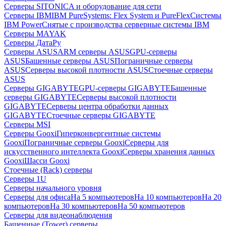
Серверы SITONICA и оборудование для сети
Серверы IBM
IBM PureSystems: Flex System и PureFlex
Системы
IBM Power
Снятые с производства серверные системы IBM
Серверы MAYAK
Серверы ДатаРу
Серверы ASUS
ARM серверы ASUS
GPU-серверы
ASUS
Башенные серверы ASUS
Пограничные серверы
ASUS
Серверы высокой плотности ASUS
Стоечные серверы
ASUS
Серверы GIGABYTE
GPU-серверы GIGABYTE
Башенные
серверы GIGABYTE
Серверы высокой плотности
GIGABYTE
Серверы центра обработки данных
GIGABYTE
Стоечные серверы GIGABYTE
Серверы MSI
Серверы Gooxi
Гиперконвергентные системы
Gooxi
Пограничные серверы Gooxi
Серверы для
искусственного интеллекта Gooxi
Серверы хранения данных
Gooxi
Шасси Gooxi
Стоечные (Rack) серверы
Серверы 1U
Серверы начального уровня
Серверы для офиса
На 5 компьютеров
На 10 компьютеров
На 20
компьютеров
На 30 компьютеров
На 50 компьютеров
Серверы для видеонаблюдения
Башенные (Tower) серверы