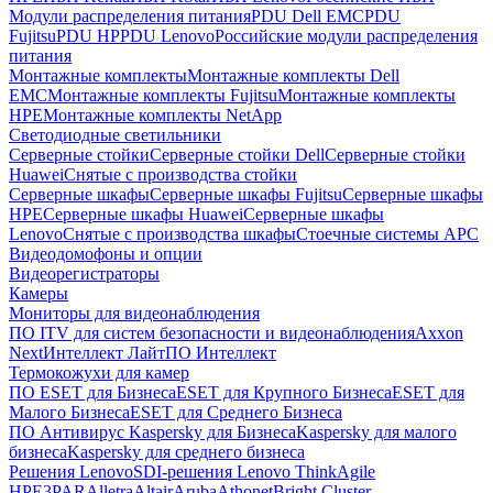
Модули распределения питания
PDU Dell EMC
PDU
Fujitsu
PDU HP
PDU Lenovo
Российские модули распределения
питания
Монтажные комплекты
Монтажные комплекты Dell
EMC
Монтажные комплекты Fujitsu
Монтажные комплекты
HPE
Монтажные комплекты NetApp
Светодиодные светильники
Серверные стойки
Серверные стойки Dell
Серверные стойки
Huawei
Снятые с производства стойки
Серверные шкафы
Серверные шкафы Fujitsu
Серверные шкафы
HPE
Серверные шкафы Huawei
Серверные шкафы
Lenovo
Снятые с производства шкафы
Стоечные системы APC
Видеодомофоны и опции
Видеорегистраторы
Камеры
Мониторы для видеонаблюдения
ПО ITV для систем безопасности и видеонаблюдения
Axxon
Next
Интеллект Лайт
ПО Интеллект
Термокожухи для камер
ПО ESET для Бизнеса
ESET для Крупного Бизнеса
ESET для
Малого Бизнеса
ESET для Среднего Бизнеса
ПО Антивирус Kaspersky для Бизнеса
Kaspersky для малого
бизнеса
Kaspersky для среднего бизнеса
Решения Lenovo
SDI-решения Lenovo ThinkAgile
HPE
3PAR
Alletra
Altair
Aruba
Athonet
Bright Cluster