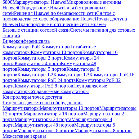
6800
Маршрутизаторы Huawei
Микроволновые антенны
Huawei
Оборудование Huawei для беспроводных
сетей
Решения Huawei по безопасности сети
Снятое с
производства сетевое оборудование Huawei
Точки доступа
Huawei
Транспортные и оптические сети Huawei
Базовые станции сотовой связи
Системы питания для сотовых
станций
Видеоконференцсвязь
Коммутаторы
PoE Коммутаторы
Гигабитные
коммутаторы
Коммутаторы 10 портов
Коммутаторы 16
портов
Коммутаторы 2 порта
Коммутаторы 24
порта
Коммутаторы 4 порта
Коммутаторы 48
портов
Коммутаторы 5 портов
Коммутаторы 8
портов
Коммутаторы L2
Коммутаторы L3
Коммутаторы PoE 16
портов
Коммутаторы PoE 24 порта
Коммутаторы PoE 32
порта
Коммутаторы PoE 8 портов
Неуправляемые
коммутаторы
Управляемые коммутаторы
Контроллеры точек доступа
Лицензии для сетевого оборудования
Маршрутизаторы
Маршрутизаторы 10 портов
Маршрутизаторы
12 портов
Маршрутизаторы 16 портов
Маршрутизаторы 2
порта
Маршрутизаторы 24 порта
Маршрутизаторы 4
порта
Маршрутизаторы 48 портов
Маршрутизаторы 5
портов
Маршрутизаторы 6 портов
Маршрутизаторы 8 портов
Межсетевые экраны