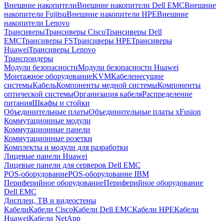
Внешние накопители
Внешние накопители Dell EMC
Внешние
накопители Fujitsu
Внешние накопители HPE
Внешние
накопители Lenovo
Трансиверы
Трансиверы Cisco
Трансиверы Dell
EMC
Трансиверы FS
Трансиверы HPE
Трансиверы
Huawei
Трансиверы Lenovo
Транспондеры
Модули безопасности
Модули безопасности Huawei
Монтажное оборудование
KVM
Кабеленесущие
системы
Кабель
Компоненты медной системы
Компоненты
оптической системы
Организация кабеля
Распределение
питания
Шкафы и стойки
Объединительные платы
Объединительные платы xFusion
Коммутационные модули
Коммутационные панели
Коммутационные розетки
Комплекты и модули для разработки
Лицевые панели Huawei
Лицевые панели для серверов Dell EMC
POS-оборудование
POS-оборудование IBM
Периферийное оборудование
Периферийное оборудование
Dell EMC
Дисплеи, ТВ и видеостены
Кабели
Кабели Cisco
Кабели Dell EMC
Кабели HPE
Кабели
Huawei
Кабели NetApp