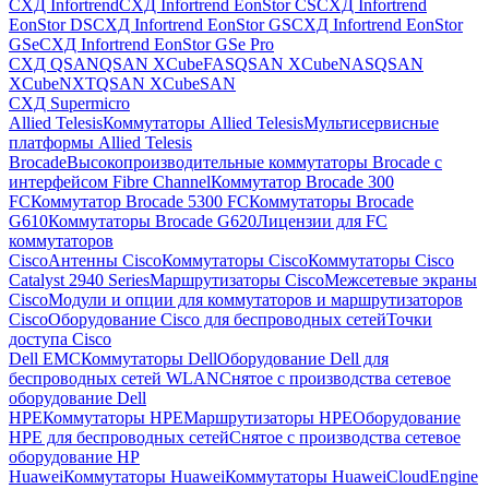
СХД Infortrend
СХД Infortrend EonStor CS
СХД Infortrend
EonStor DS
СХД Infortrend EonStor GS
СХД Infortrend EonStor
GSe
СХД Infortrend EonStor GSe Pro
СХД QSAN
QSAN XCubeFAS
QSAN XCubeNAS
QSAN
XCubeNXT
QSAN XCubeSAN
СХД Supermicro
Allied Telesis
Коммутаторы Allied Telesis
Мультисервисные
платформы Allied Telesis
Brocade
Высокопроизводительные коммутаторы Brocade с
интерфейсом Fibre Channel
Коммутатор Brocade 300
FC
Коммутатор Brocade 5300 FC
Коммутаторы Brocade
G610
Коммутаторы Brocade G620
Лицензии для FC
коммутаторов
Cisco
Антенны Cisco
Коммутаторы Cisco
Коммутаторы Cisco
Catalyst 2940 Series
Маршрутизаторы Cisco
Межсетевые экраны
Cisco
Модули и опции для коммутаторов и маршрутизаторов
Cisco
Оборудование Cisco для беспроводных сетей
Точки
доступа Cisco
Dell EMC
Коммутаторы Dell
Оборудование Dell для
беспроводных сетей WLAN
Снятое с производства сетевое
оборудование Dell
HPE
Коммутаторы HPE
Маршрутизаторы HPE
Оборудование
HPE для беспроводных сетей
Снятое с производства сетевое
оборудование HP
Huawei
Коммутаторы Huawei
Коммутаторы HuaweiCloudEngine