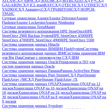
ATLAS
СХД Aрго
СХД BAUM
СХД BITBLAZE
СХД F+
СХД
GAGARIN
СХД ICL teamRAY
СХД QTECH
СХД UTINET
СХД
YADRO
СХД Аквариус
СХД ГРАВИТОН
СХД НОРСИ-
ТРАНС
Сетевые хранилища Asustor
Asustor Drivestor
Asustor
Flashstor
Asustor Lockerstor
Asustor Nimbustor
Сетевые хранилища TerraMaster
Системы резервного копирования HPE StoreOnce
HPE
StoreOnce 2900 Backup System
HPE StoreOnce 4500
HPE
StoreOnce 4700
HPE StoreOnce 4900
HPE StoreOnce 5500
Системы хранения данных Hitachi
Системы хранения данных IBM
IBM FlashSystem
Системы
резервного копирования данных IBM
Системы хранения IBM
для Big Data
Снятые с производства СХД IBM
Системы хранения данных Oracle
Управление и ПО для
систем хранения данных Oracle
Системы хранения данных Panasas
Panasas ActiveStor Prime
Системы хранения данных Pure Storage
СХД PureStorage
FlashArray //M
СХД PureStorage FlashArray //X
Системы хранения данных QNAP
Хранилища QNAP на 12
дисков
Хранилища QNAP на 16 дисков
Хранилища QNAP на
18 дисков
Хранилища QNAP на 24 диска
Хранилища QNAP на
30 дисков
Хранилища QNAP на 8 дисков
Хранилища QNAP на
9 дисков
Системы хранения данных Synology