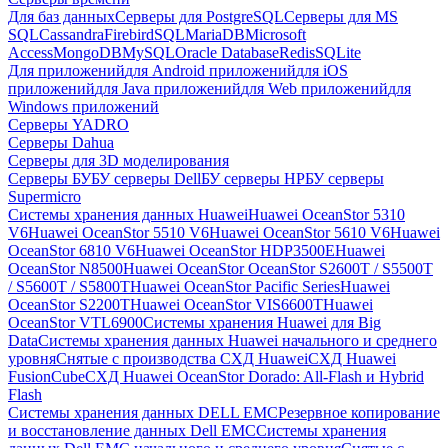
Для баз данных
Серверы для PostgreSQL
Серверы для MS
SQL
Cassandra
FirebirdSQL
MariaDB
Microsoft
Access
MongoDB
MySQL
Oracle Database
Redis
SQLite
Для приложений
для Android приложений
для iOS
приложений
для Java приложений
для Web приложений
для
Windows приложений
Серверы YADRO
Серверы Dahua
Серверы для 3D моделирования
Серверы БУ
БУ серверы Dell
БУ серверы HP
БУ серверы
Supermicro
Системы хранения данных Huawei
Huawei OceanStor 5310
V6
Huawei OceanStor 5510 V6
Huawei OceanStor 5610 V6
Huawei
OceanStor 6810 V6
Huawei OceanStor HDP3500E
Huawei
OceanStor N8500
Huawei OceanStor OceanStor S2600T / S5500T
/ S5600T / S5800T
Huawei OceanStor Pacific Series
Huawei
OceanStor S2200T
Huawei OceanStor VIS6600T
Huawei
OceanStor VTL6900
Системы хранения Huawei для Big
Data
Системы хранения данных Huawei начального и среднего
уровня
Снятые с производства СХД Huawei
СХД Huawei
FusionCube
СХД Huawei OceanStor Dorado: All-Flash и Hybrid
Flash
Системы хранения данных DELL EMC
Резервное копирование
и восстановление данных Dell EMC
Системы хранения