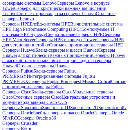
серверные системы Lenovo
Серверы Lenovo в корпусе
Tower
Серверы для критически важных вычислений
Lenovo
Снятые с производства серверы Lenovo
Стоечные
серверы Lenovo
Серверы HPE
Блейд-системы HPE
Вычислительные системы
HPE High Performance Computing (HPC)
Компонуемые IT
системы HPE Synergy
Сверхплотные серверы HPE
Серверы
HPE MicroServer
Серверы HPE в корпусе Tower
Серверы HPE
для установки в стойку
Снятые с производства серверы HPE
Серверы Huawei
Блейд-серверы и шасси Huawei
Серверы
Huawei для критически важных приложений
Серверы Huawei
с высокой плотностью
Снятые с производства серверы
Huawei
Стоечные серверы Huawei
Серверы Fujitsu
Блейд-серверы Fujitsu
PRIMERGY
Интегрированные системы Fujitsu
PRIMEFLEX
Серверы Fujitsu Primequest Mission Critical
Снятые
с производства серверы Fujitsu
Серверы Cisco
Блейд-серверы Cisco
Модульные серверы
Cisco
Стоечные серверы Cisco
Центральные устройства и
модули ввода-вывода Cisco UCS
Серверы Supermicro
Supermicro 1U
Supermicro 2U
Supermicro 4U
Серверы Oracle
Блейд-серверы и шасси Oracle
Серверы Oracle
SPARC
Серверы Oracle x86
Серверы Crusader
Серверы Rikor