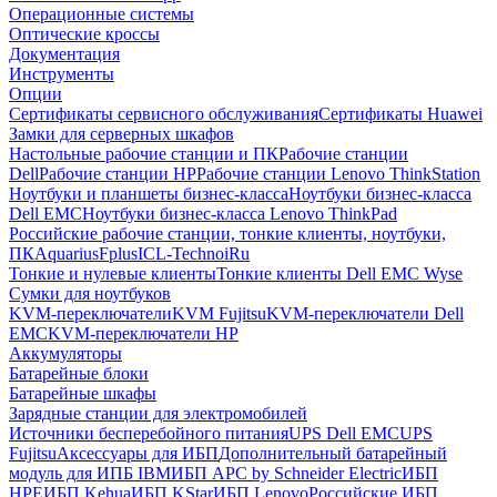
Операционные системы
Оптические кроссы
Документация
Инструменты
Опции
Сертификаты сервисного обслуживания
Сертификаты Huawei
Замки для серверных шкафов
Настольные рабочие станции и ПК
Рабочие станции
Dell
Рабочие станции HP
Рабочие станции Lenovo ThinkStation
Ноутбуки и планшеты бизнес-класса
Ноутбуки бизнес-класса
Dell EMC
Ноутбуки бизнес-класса Lenovo ThinkPad
Российские рабочие станции, тонкие клиенты, ноутбуки,
ПК
Aquarius
Fplus
ICL-Techno
iRu
Тонкие и нулевые клиенты
Тонкие клиенты Dell EMC Wyse
Сумки для ноутбуков
KVM-переключатели
KVM Fujitsu
KVM-переключатели Dell
EMC
KVM-переключатели HP
Аккумуляторы
Батарейные блоки
Батарейные шкафы
Зарядные станции для электромобилей
Источники бесперебойного питания
UPS Dell EMC
UPS
Fujitsu
Аксессуары для ИБП
Дополнительный батарейный
модуль для ИПБ IBM
ИБП APC by Schneider Electric
ИБП
HPE
ИБП Kehua
ИБП KStar
ИБП Lenovo
Российские ИБП