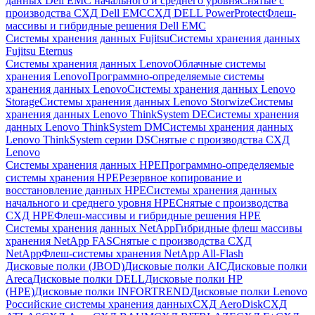
данных Dell EMC начального и среднего уровня
Снятые с
производства СХД Dell EMC
СХД DELL PowerProtect
Флеш-
массивы и гибридные решения Dell EMC
Системы хранения данных Fujitsu
Системы хранения данных
Fujitsu Eternus
Системы хранения данных Lenovo
Облачные системы
хранения Lenovo
Программно-определяемые системы
хранения данных Lenovo
Системы хранения данных Lenovo
Storage
Системы хранения данных Lenovo Storwize
Системы
хранения данных Lenovo ThinkSystem DE
Системы хранения
данных Lenovo ThinkSystem DM
Системы хранения данных
Lenovo ThinkSystem серии DS
Снятые с производства СХД
Lenovo
Системы хранения данных HPE
Программно-определяемые
системы хранения HPE
Резервное копирование и
восстановление данных HPE
Системы хранения данных
начального и среднего уровня HPE
Снятые с производства
СХД HPE
Флеш-массивы и гибридные решения HPE
Cистемы хранения данных NetApp
Гибридные флеш массивы
хранения NetApp FAS
Снятые с производства СХД
NetApp
Флеш-системы хранения NetApp All-Flash
Дисковые полки (JBOD)
Дисковые полки AIC
Дисковые полки
Areca
Дисковые полки DELL
Дисковые полки HP
(HPE)
Дисковые полки INFORTREND
Дисковые полки Lenovo
Российские системы хранения данных
СХД AeroDisk
СХД