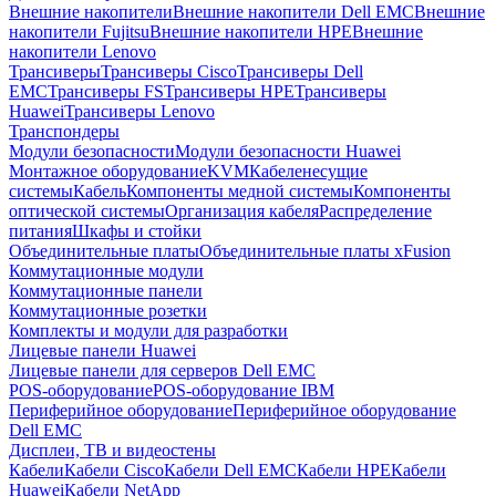
Внешние накопители
Внешние накопители Dell EMC
Внешние
накопители Fujitsu
Внешние накопители HPE
Внешние
накопители Lenovo
Трансиверы
Трансиверы Cisco
Трансиверы Dell
EMC
Трансиверы FS
Трансиверы HPE
Трансиверы
Huawei
Трансиверы Lenovo
Транспондеры
Модули безопасности
Модули безопасности Huawei
Монтажное оборудование
KVM
Кабеленесущие
системы
Кабель
Компоненты медной системы
Компоненты
оптической системы
Организация кабеля
Распределение
питания
Шкафы и стойки
Объединительные платы
Объединительные платы xFusion
Коммутационные модули
Коммутационные панели
Коммутационные розетки
Комплекты и модули для разработки
Лицевые панели Huawei
Лицевые панели для серверов Dell EMC
POS-оборудование
POS-оборудование IBM
Периферийное оборудование
Периферийное оборудование
Dell EMC
Дисплеи, ТВ и видеостены
Кабели
Кабели Cisco
Кабели Dell EMC
Кабели HPE
Кабели
Huawei
Кабели NetApp