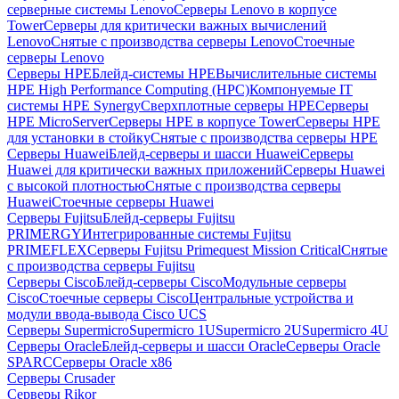
серверные системы Lenovo
Серверы Lenovo в корпусе
Tower
Серверы для критически важных вычислений
Lenovo
Снятые с производства серверы Lenovo
Стоечные
серверы Lenovo
Серверы HPE
Блейд-системы HPE
Вычислительные системы
HPE High Performance Computing (HPC)
Компонуемые IT
системы HPE Synergy
Сверхплотные серверы HPE
Серверы
HPE MicroServer
Серверы HPE в корпусе Tower
Серверы HPE
для установки в стойку
Снятые с производства серверы HPE
Серверы Huawei
Блейд-серверы и шасси Huawei
Серверы
Huawei для критически важных приложений
Серверы Huawei
с высокой плотностью
Снятые с производства серверы
Huawei
Стоечные серверы Huawei
Серверы Fujitsu
Блейд-серверы Fujitsu
PRIMERGY
Интегрированные системы Fujitsu
PRIMEFLEX
Серверы Fujitsu Primequest Mission Critical
Снятые
с производства серверы Fujitsu
Серверы Cisco
Блейд-серверы Cisco
Модульные серверы
Cisco
Стоечные серверы Cisco
Центральные устройства и
модули ввода-вывода Cisco UCS
Серверы Supermicro
Supermicro 1U
Supermicro 2U
Supermicro 4U
Серверы Oracle
Блейд-серверы и шасси Oracle
Серверы Oracle
SPARC
Серверы Oracle x86
Серверы Crusader
Серверы Rikor