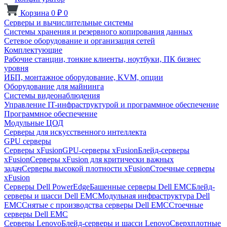
Корзина
0
₽
0
Серверы и вычислительные системы
Системы хранения и резервного копирования данных
Сетевое оборудование и организация сетей
Комплектующие
Рабочие станции, тонкие клиенты, ноутбуки, ПК бизнес
уровня
ИБП, монтажное оборудование, KVM, опции
Оборудование для майнинга
Системы видеонаблюдения
Управление IT-инфраструктурой и программное обеспечение
Программное обеспечение
Модульные ЦОД
Серверы для искусственного интеллекта
GPU серверы
Серверы xFusion
GPU-серверы xFusion
Блейд-серверы
xFusion
Серверы xFusion для критически важных
задач
Серверы высокой плотности xFusion
Стоечные серверы
xFusion
Серверы Dell PowerEdge
Башенные серверы Dell EMC
Блейд-
серверы и шасси Dell EMC
Модульная инфраструктура Dell
EMC
Снятые с производства серверы Dell EMC
Стоечные
серверы Dell EMC
Серверы Lenovo
Блейд-серверы и шасси Lenovo
Сверхплотные