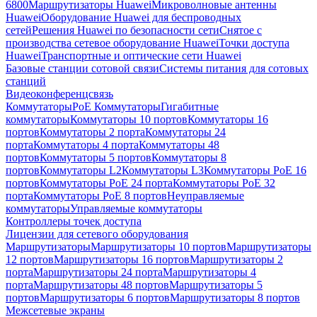
6800
Маршрутизаторы Huawei
Микроволновые антенны
Huawei
Оборудование Huawei для беспроводных
сетей
Решения Huawei по безопасности сети
Снятое с
производства сетевое оборудование Huawei
Точки доступа
Huawei
Транспортные и оптические сети Huawei
Базовые станции сотовой связи
Системы питания для сотовых
станций
Видеоконференцсвязь
Коммутаторы
PoE Коммутаторы
Гигабитные
коммутаторы
Коммутаторы 10 портов
Коммутаторы 16
портов
Коммутаторы 2 порта
Коммутаторы 24
порта
Коммутаторы 4 порта
Коммутаторы 48
портов
Коммутаторы 5 портов
Коммутаторы 8
портов
Коммутаторы L2
Коммутаторы L3
Коммутаторы PoE 16
портов
Коммутаторы PoE 24 порта
Коммутаторы PoE 32
порта
Коммутаторы PoE 8 портов
Неуправляемые
коммутаторы
Управляемые коммутаторы
Контроллеры точек доступа
Лицензии для сетевого оборудования
Маршрутизаторы
Маршрутизаторы 10 портов
Маршрутизаторы
12 портов
Маршрутизаторы 16 портов
Маршрутизаторы 2
порта
Маршрутизаторы 24 порта
Маршрутизаторы 4
порта
Маршрутизаторы 48 портов
Маршрутизаторы 5
портов
Маршрутизаторы 6 портов
Маршрутизаторы 8 портов
Межсетевые экраны