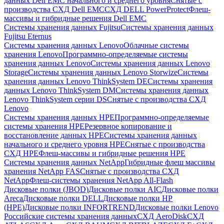
данных Dell EMC начального и среднего уровня
Снятые с
производства СХД Dell EMC
СХД DELL PowerProtect
Флеш-
массивы и гибридные решения Dell EMC
Системы хранения данных Fujitsu
Системы хранения данных
Fujitsu Eternus
Системы хранения данных Lenovo
Облачные системы
хранения Lenovo
Программно-определяемые системы
хранения данных Lenovo
Системы хранения данных Lenovo
Storage
Системы хранения данных Lenovo Storwize
Системы
хранения данных Lenovo ThinkSystem DE
Системы хранения
данных Lenovo ThinkSystem DM
Системы хранения данных
Lenovo ThinkSystem серии DS
Снятые с производства СХД
Lenovo
Системы хранения данных HPE
Программно-определяемые
системы хранения HPE
Резервное копирование и
восстановление данных HPE
Системы хранения данных
начального и среднего уровня HPE
Снятые с производства
СХД HPE
Флеш-массивы и гибридные решения HPE
Cистемы хранения данных NetApp
Гибридные флеш массивы
хранения NetApp FAS
Снятые с производства СХД
NetApp
Флеш-системы хранения NetApp All-Flash
Дисковые полки (JBOD)
Дисковые полки AIC
Дисковые полки
Areca
Дисковые полки DELL
Дисковые полки HP
(HPE)
Дисковые полки INFORTREND
Дисковые полки Lenovo
Российские системы хранения данных
СХД AeroDisk
СХД