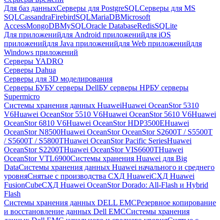
Для баз данных
Серверы для PostgreSQL
Серверы для MS
SQL
Cassandra
FirebirdSQL
MariaDB
Microsoft
Access
MongoDB
MySQL
Oracle Database
Redis
SQLite
Для приложений
для Android приложений
для iOS
приложений
для Java приложений
для Web приложений
для
Windows приложений
Серверы YADRO
Серверы Dahua
Серверы для 3D моделирования
Серверы БУ
БУ серверы Dell
БУ серверы HP
БУ серверы
Supermicro
Системы хранения данных Huawei
Huawei OceanStor 5310
V6
Huawei OceanStor 5510 V6
Huawei OceanStor 5610 V6
Huawei
OceanStor 6810 V6
Huawei OceanStor HDP3500E
Huawei
OceanStor N8500
Huawei OceanStor OceanStor S2600T / S5500T
/ S5600T / S5800T
Huawei OceanStor Pacific Series
Huawei
OceanStor S2200T
Huawei OceanStor VIS6600T
Huawei
OceanStor VTL6900
Системы хранения Huawei для Big
Data
Системы хранения данных Huawei начального и среднего
уровня
Снятые с производства СХД Huawei
СХД Huawei
FusionCube
СХД Huawei OceanStor Dorado: All-Flash и Hybrid
Flash
Системы хранения данных DELL EMC
Резервное копирование
и восстановление данных Dell EMC
Системы хранения