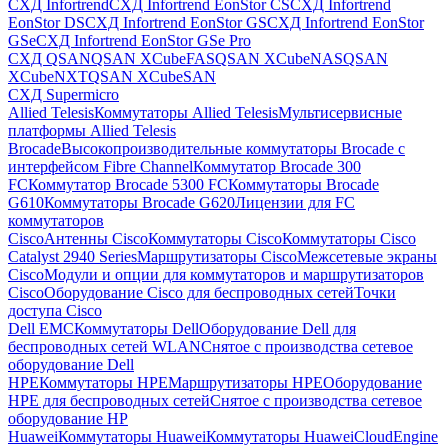
СХД Infortrend
СХД Infortrend EonStor CS
СХД Infortrend
EonStor DS
СХД Infortrend EonStor GS
СХД Infortrend EonStor
GSe
СХД Infortrend EonStor GSe Pro
СХД QSAN
QSAN XCubeFAS
QSAN XCubeNAS
QSAN
XCubeNXT
QSAN XCubeSAN
СХД Supermicro
Allied Telesis
Коммутаторы Allied Telesis
Мультисервисные
платформы Allied Telesis
Brocade
Высокопроизводительные коммутаторы Brocade с
интерфейсом Fibre Channel
Коммутатор Brocade 300
FC
Коммутатор Brocade 5300 FC
Коммутаторы Brocade
G610
Коммутаторы Brocade G620
Лицензии для FC
коммутаторов
Cisco
Антенны Cisco
Коммутаторы Cisco
Коммутаторы Cisco
Catalyst 2940 Series
Маршрутизаторы Cisco
Межсетевые экраны
Cisco
Модули и опции для коммутаторов и маршрутизаторов
Cisco
Оборудование Cisco для беспроводных сетей
Точки
доступа Cisco
Dell EMC
Коммутаторы Dell
Оборудование Dell для
беспроводных сетей WLAN
Снятое с производства сетевое
оборудование Dell
HPE
Коммутаторы HPE
Маршрутизаторы HPE
Оборудование
HPE для беспроводных сетей
Снятое с производства сетевое
оборудование HP
Huawei
Коммутаторы Huawei
Коммутаторы HuaweiCloudEngine