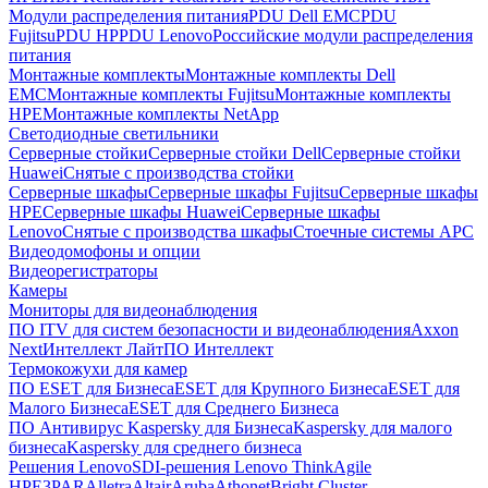
Модули распределения питания
PDU Dell EMC
PDU
Fujitsu
PDU HP
PDU Lenovo
Российские модули распределения
питания
Монтажные комплекты
Монтажные комплекты Dell
EMC
Монтажные комплекты Fujitsu
Монтажные комплекты
HPE
Монтажные комплекты NetApp
Светодиодные светильники
Серверные стойки
Серверные стойки Dell
Серверные стойки
Huawei
Снятые с производства стойки
Серверные шкафы
Серверные шкафы Fujitsu
Серверные шкафы
HPE
Серверные шкафы Huawei
Серверные шкафы
Lenovo
Снятые с производства шкафы
Стоечные системы APC
Видеодомофоны и опции
Видеорегистраторы
Камеры
Мониторы для видеонаблюдения
ПО ITV для систем безопасности и видеонаблюдения
Axxon
Next
Интеллект Лайт
ПО Интеллект
Термокожухи для камер
ПО ESET для Бизнеса
ESET для Крупного Бизнеса
ESET для
Малого Бизнеса
ESET для Среднего Бизнеса
ПО Антивирус Kaspersky для Бизнеса
Kaspersky для малого
бизнеса
Kaspersky для среднего бизнеса
Решения Lenovo
SDI-решения Lenovo ThinkAgile
HPE
3PAR
Alletra
Altair
Aruba
Athonet
Bright Cluster