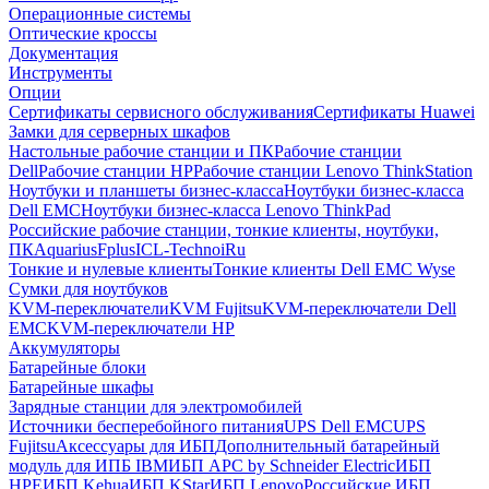
Операционные системы
Оптические кроссы
Документация
Инструменты
Опции
Сертификаты сервисного обслуживания
Сертификаты Huawei
Замки для серверных шкафов
Настольные рабочие станции и ПК
Рабочие станции
Dell
Рабочие станции HP
Рабочие станции Lenovo ThinkStation
Ноутбуки и планшеты бизнес-класса
Ноутбуки бизнес-класса
Dell EMC
Ноутбуки бизнес-класса Lenovo ThinkPad
Российские рабочие станции, тонкие клиенты, ноутбуки,
ПК
Aquarius
Fplus
ICL-Techno
iRu
Тонкие и нулевые клиенты
Тонкие клиенты Dell EMC Wyse
Сумки для ноутбуков
KVM-переключатели
KVM Fujitsu
KVM-переключатели Dell
EMC
KVM-переключатели HP
Аккумуляторы
Батарейные блоки
Батарейные шкафы
Зарядные станции для электромобилей
Источники бесперебойного питания
UPS Dell EMC
UPS
Fujitsu
Аксессуары для ИБП
Дополнительный батарейный
модуль для ИПБ IBM
ИБП APC by Schneider Electric
ИБП
HPE
ИБП Kehua
ИБП KStar
ИБП Lenovo
Российские ИБП