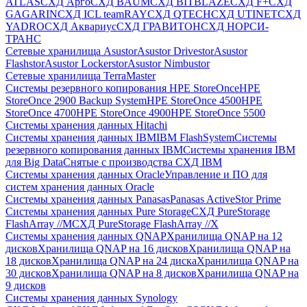
ATLAS
СХД Aрго
СХД BAUM
СХД BITBLAZE
СХД F+
СХД
GAGARIN
СХД ICL teamRAY
СХД QTECH
СХД UTINET
СХД
YADRO
СХД Аквариус
СХД ГРАВИТОН
СХД НОРСИ-
ТРАНС
Сетевые хранилища Asustor
Asustor Drivestor
Asustor
Flashstor
Asustor Lockerstor
Asustor Nimbustor
Сетевые хранилища TerraMaster
Системы резервного копирования HPE StoreOnce
HPE
StoreOnce 2900 Backup System
HPE StoreOnce 4500
HPE
StoreOnce 4700
HPE StoreOnce 4900
HPE StoreOnce 5500
Системы хранения данных Hitachi
Системы хранения данных IBM
IBM FlashSystem
Системы
резервного копирования данных IBM
Системы хранения IBM
для Big Data
Снятые с производства СХД IBM
Системы хранения данных Oracle
Управление и ПО для
систем хранения данных Oracle
Системы хранения данных Panasas
Panasas ActiveStor Prime
Системы хранения данных Pure Storage
СХД PureStorage
FlashArray //M
СХД PureStorage FlashArray //X
Системы хранения данных QNAP
Хранилища QNAP на 12
дисков
Хранилища QNAP на 16 дисков
Хранилища QNAP на
18 дисков
Хранилища QNAP на 24 диска
Хранилища QNAP на
30 дисков
Хранилища QNAP на 8 дисков
Хранилища QNAP на
9 дисков
Системы хранения данных Synology