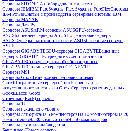
Серверы SITONICA и оборудование для сети
Серверы IBM
IBM PureSystems: Flex System и PureFlex
Системы
IBM Power
Снятые с производства серверные системы IBM
Серверы MAYAK
Серверы ДатаРу
Серверы ASUS
ARM серверы ASUS
GPU-серверы
ASUS
Башенные серверы ASUS
Пограничные серверы
ASUS
Серверы высокой плотности ASUS
Стоечные серверы
ASUS
Серверы GIGABYTE
GPU-серверы GIGABYTE
Башенные
серверы GIGABYTE
Серверы высокой плотности
GIGABYTE
Серверы центра обработки данных
GIGABYTE
Стоечные серверы GIGABYTE
Серверы MSI
Серверы Gooxi
Гиперконвергентные системы
Gooxi
Пограничные серверы Gooxi
Серверы для
искусственного интеллекта Gooxi
Серверы хранения данных
Gooxi
Шасси Gooxi
Стоечные (Rack) серверы
Серверы 1U
Серверы начального уровня
Серверы для офиса
На 5 компьютеров
На 10 компьютеров
На 20
компьютеров
На 30 компьютеров
На 50 компьютеров
Серверы для видеонаблюдения
Башенные (Tower) серверы