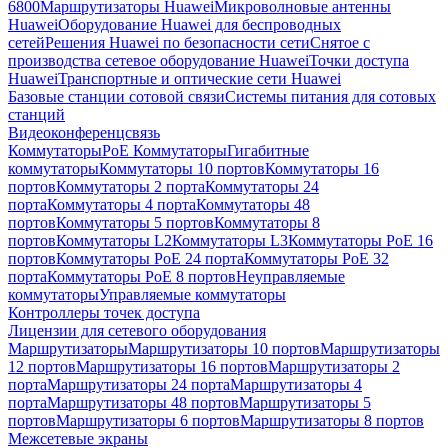
6800
Маршрутизаторы Huawei
Микроволновые антенны
Huawei
Оборудование Huawei для беспроводных
сетей
Решения Huawei по безопасности сети
Снятое с
производства сетевое оборудование Huawei
Точки доступа
Huawei
Транспортные и оптические сети Huawei
Базовые станции сотовой связи
Системы питания для сотовых
станций
Видеоконференцсвязь
Коммутаторы
PoE Коммутаторы
Гигабитные
коммутаторы
Коммутаторы 10 портов
Коммутаторы 16
портов
Коммутаторы 2 порта
Коммутаторы 24
порта
Коммутаторы 4 порта
Коммутаторы 48
портов
Коммутаторы 5 портов
Коммутаторы 8
портов
Коммутаторы L2
Коммутаторы L3
Коммутаторы PoE 16
портов
Коммутаторы PoE 24 порта
Коммутаторы PoE 32
порта
Коммутаторы PoE 8 портов
Неуправляемые
коммутаторы
Управляемые коммутаторы
Контроллеры точек доступа
Лицензии для сетевого оборудования
Маршрутизаторы
Маршрутизаторы 10 портов
Маршрутизаторы
12 портов
Маршрутизаторы 16 портов
Маршрутизаторы 2
порта
Маршрутизаторы 24 порта
Маршрутизаторы 4
порта
Маршрутизаторы 48 портов
Маршрутизаторы 5
портов
Маршрутизаторы 6 портов
Маршрутизаторы 8 портов
Межсетевые экраны