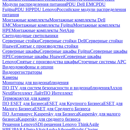
Модули распределения питания
PDU Dell EMC
PDU
Fujitsu
PDU HP
PDU Lenovo
Российские модули распределения
питания
Монтажные комплекты
Монтажные комплекты Dell
EMC
Монтажные комплекты Fujitsu
Монтажные комплекты
HPE
Монтажные комплекты NetApp
Светодиодные светильники
Серверные стойки
Серверные стойки Dell
Серверные стойки
Huawei
Снятые с производства стойки
Серверные шкафы
Серверные шкафы Fujitsu
Серверные шкафы
HPE
Серверные шкафы Huawei
Серверные шкафы
Lenovo
Снятые с производства шкафы
Стоечные системы APC
Видеодомофоны и опции
Видеорегистраторы
Камеры
Мониторы для видеонаблюдения
ПО ITV для систем безопасности и видеонаблюдения
Axxon
Next
Интеллект Лайт
ПО Интеллект
Термокожухи для камер
ПО ESET для Бизнеса
ESET для Крупного Бизнеса
ESET для
Малого Бизнеса
ESET для Среднего Бизнеса
ПО Антивирус Kaspersky для Бизнеса
Kaspersky для малого
бизнеса
Kaspersky для среднего бизнеса
Решения Lenovo
SDI-решения Lenovo ThinkAgile
HPE
3PAR
Alletra
Altair
Aruba
Athonet
Bright Cluster