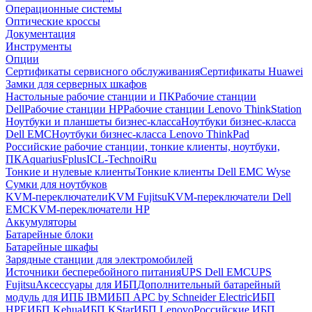
Операционные системы
Оптические кроссы
Документация
Инструменты
Опции
Сертификаты сервисного обслуживания
Сертификаты Huawei
Замки для серверных шкафов
Настольные рабочие станции и ПК
Рабочие станции
Dell
Рабочие станции HP
Рабочие станции Lenovo ThinkStation
Ноутбуки и планшеты бизнес-класса
Ноутбуки бизнес-класса
Dell EMC
Ноутбуки бизнес-класса Lenovo ThinkPad
Российские рабочие станции, тонкие клиенты, ноутбуки,
ПК
Aquarius
Fplus
ICL-Techno
iRu
Тонкие и нулевые клиенты
Тонкие клиенты Dell EMC Wyse
Сумки для ноутбуков
KVM-переключатели
KVM Fujitsu
KVM-переключатели Dell
EMC
KVM-переключатели HP
Аккумуляторы
Батарейные блоки
Батарейные шкафы
Зарядные станции для электромобилей
Источники бесперебойного питания
UPS Dell EMC
UPS
Fujitsu
Аксессуары для ИБП
Дополнительный батарейный
модуль для ИПБ IBM
ИБП APC by Schneider Electric
ИБП
HPE
ИБП Kehua
ИБП KStar
ИБП Lenovo
Российские ИБП