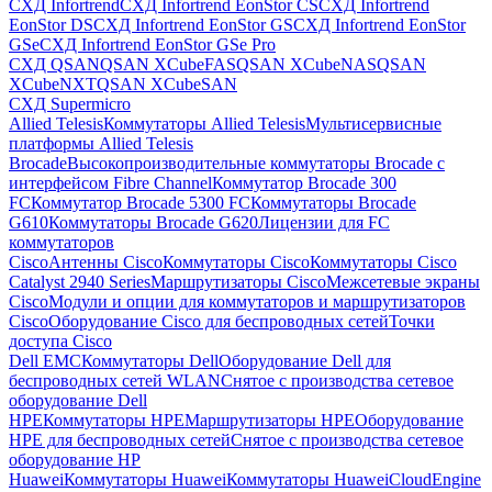
СХД Infortrend
СХД Infortrend EonStor CS
СХД Infortrend
EonStor DS
СХД Infortrend EonStor GS
СХД Infortrend EonStor
GSe
СХД Infortrend EonStor GSe Pro
СХД QSAN
QSAN XCubeFAS
QSAN XCubeNAS
QSAN
XCubeNXT
QSAN XCubeSAN
СХД Supermicro
Allied Telesis
Коммутаторы Allied Telesis
Мультисервисные
платформы Allied Telesis
Brocade
Высокопроизводительные коммутаторы Brocade с
интерфейсом Fibre Channel
Коммутатор Brocade 300
FC
Коммутатор Brocade 5300 FC
Коммутаторы Brocade
G610
Коммутаторы Brocade G620
Лицензии для FC
коммутаторов
Cisco
Антенны Cisco
Коммутаторы Cisco
Коммутаторы Cisco
Catalyst 2940 Series
Маршрутизаторы Cisco
Межсетевые экраны
Cisco
Модули и опции для коммутаторов и маршрутизаторов
Cisco
Оборудование Cisco для беспроводных сетей
Точки
доступа Cisco
Dell EMC
Коммутаторы Dell
Оборудование Dell для
беспроводных сетей WLAN
Снятое с производства сетевое
оборудование Dell
HPE
Коммутаторы HPE
Маршрутизаторы HPE
Оборудование
HPE для беспроводных сетей
Снятое с производства сетевое
оборудование HP
Huawei
Коммутаторы Huawei
Коммутаторы HuaweiCloudEngine