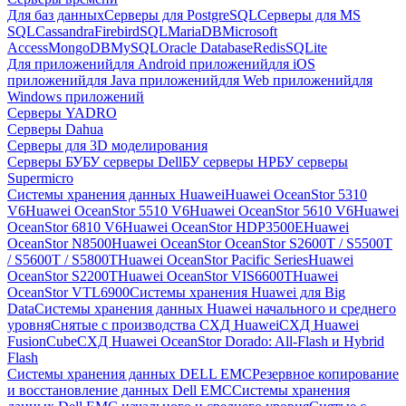
Для баз данных
Серверы для PostgreSQL
Серверы для MS
SQL
Cassandra
FirebirdSQL
MariaDB
Microsoft
Access
MongoDB
MySQL
Oracle Database
Redis
SQLite
Для приложений
для Android приложений
для iOS
приложений
для Java приложений
для Web приложений
для
Windows приложений
Серверы YADRO
Серверы Dahua
Серверы для 3D моделирования
Серверы БУ
БУ серверы Dell
БУ серверы HP
БУ серверы
Supermicro
Системы хранения данных Huawei
Huawei OceanStor 5310
V6
Huawei OceanStor 5510 V6
Huawei OceanStor 5610 V6
Huawei
OceanStor 6810 V6
Huawei OceanStor HDP3500E
Huawei
OceanStor N8500
Huawei OceanStor OceanStor S2600T / S5500T
/ S5600T / S5800T
Huawei OceanStor Pacific Series
Huawei
OceanStor S2200T
Huawei OceanStor VIS6600T
Huawei
OceanStor VTL6900
Системы хранения Huawei для Big
Data
Системы хранения данных Huawei начального и среднего
уровня
Снятые с производства СХД Huawei
СХД Huawei
FusionCube
СХД Huawei OceanStor Dorado: All-Flash и Hybrid
Flash
Системы хранения данных DELL EMC
Резервное копирование
и восстановление данных Dell EMC
Системы хранения