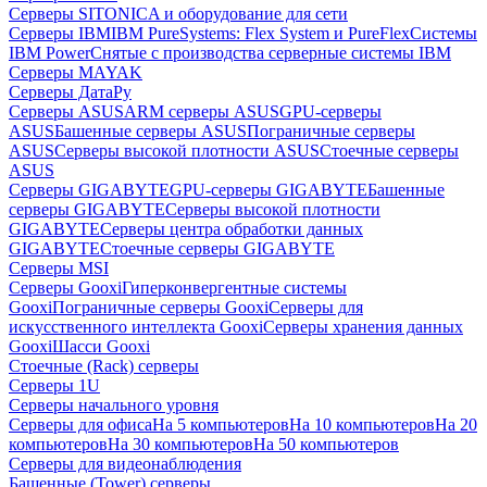
Серверы SITONICA и оборудование для сети
Серверы IBM
IBM PureSystems: Flex System и PureFlex
Системы
IBM Power
Снятые с производства серверные системы IBM
Серверы MAYAK
Серверы ДатаРу
Серверы ASUS
ARM серверы ASUS
GPU-серверы
ASUS
Башенные серверы ASUS
Пограничные серверы
ASUS
Серверы высокой плотности ASUS
Стоечные серверы
ASUS
Серверы GIGABYTE
GPU-серверы GIGABYTE
Башенные
серверы GIGABYTE
Серверы высокой плотности
GIGABYTE
Серверы центра обработки данных
GIGABYTE
Стоечные серверы GIGABYTE
Серверы MSI
Серверы Gooxi
Гиперконвергентные системы
Gooxi
Пограничные серверы Gooxi
Серверы для
искусственного интеллекта Gooxi
Серверы хранения данных
Gooxi
Шасси Gooxi
Стоечные (Rack) серверы
Серверы 1U
Серверы начального уровня
Серверы для офиса
На 5 компьютеров
На 10 компьютеров
На 20
компьютеров
На 30 компьютеров
На 50 компьютеров
Серверы для видеонаблюдения
Башенные (Tower) серверы