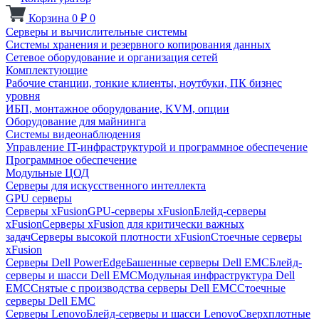
Корзина
0
₽
0
Серверы и вычислительные системы
Системы хранения и резервного копирования данных
Сетевое оборудование и организация сетей
Комплектующие
Рабочие станции, тонкие клиенты, ноутбуки, ПК бизнес
уровня
ИБП, монтажное оборудование, KVM, опции
Оборудование для майнинга
Системы видеонаблюдения
Управление IT-инфраструктурой и программное обеспечение
Программное обеспечение
Модульные ЦОД
Серверы для искусственного интеллекта
GPU серверы
Серверы xFusion
GPU-серверы xFusion
Блейд-серверы
xFusion
Серверы xFusion для критически важных
задач
Серверы высокой плотности xFusion
Стоечные серверы
xFusion
Серверы Dell PowerEdge
Башенные серверы Dell EMC
Блейд-
серверы и шасси Dell EMC
Модульная инфраструктура Dell
EMC
Снятые с производства серверы Dell EMC
Стоечные
серверы Dell EMC
Серверы Lenovo
Блейд-серверы и шасси Lenovo
Сверхплотные