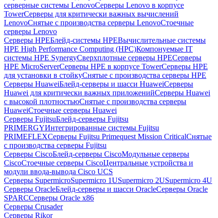
серверные системы Lenovo
Серверы Lenovo в корпусе
Tower
Серверы для критически важных вычислений
Lenovo
Снятые с производства серверы Lenovo
Стоечные
серверы Lenovo
Серверы HPE
Блейд-системы HPE
Вычислительные системы
HPE High Performance Computing (HPC)
Компонуемые IT
системы HPE Synergy
Сверхплотные серверы HPE
Серверы
HPE MicroServer
Серверы HPE в корпусе Tower
Серверы HPE
для установки в стойку
Снятые с производства серверы HPE
Серверы Huawei
Блейд-серверы и шасси Huawei
Серверы
Huawei для критически важных приложений
Серверы Huawei
с высокой плотностью
Снятые с производства серверы
Huawei
Стоечные серверы Huawei
Серверы Fujitsu
Блейд-серверы Fujitsu
PRIMERGY
Интегрированные системы Fujitsu
PRIMEFLEX
Серверы Fujitsu Primequest Mission Critical
Снятые
с производства серверы Fujitsu
Серверы Cisco
Блейд-серверы Cisco
Модульные серверы
Cisco
Стоечные серверы Cisco
Центральные устройства и
модули ввода-вывода Cisco UCS
Серверы Supermicro
Supermicro 1U
Supermicro 2U
Supermicro 4U
Серверы Oracle
Блейд-серверы и шасси Oracle
Серверы Oracle
SPARC
Серверы Oracle x86
Серверы Crusader
Серверы Rikor