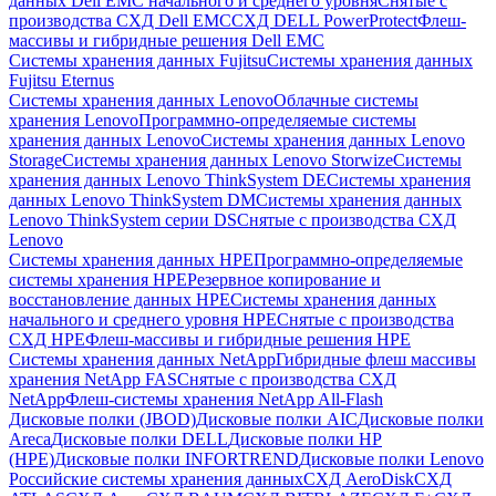
данных Dell EMC начального и среднего уровня
Снятые с
производства СХД Dell EMC
СХД DELL PowerProtect
Флеш-
массивы и гибридные решения Dell EMC
Системы хранения данных Fujitsu
Системы хранения данных
Fujitsu Eternus
Системы хранения данных Lenovo
Облачные системы
хранения Lenovo
Программно-определяемые системы
хранения данных Lenovo
Системы хранения данных Lenovo
Storage
Системы хранения данных Lenovo Storwize
Системы
хранения данных Lenovo ThinkSystem DE
Системы хранения
данных Lenovo ThinkSystem DM
Системы хранения данных
Lenovo ThinkSystem серии DS
Снятые с производства СХД
Lenovo
Системы хранения данных HPE
Программно-определяемые
системы хранения HPE
Резервное копирование и
восстановление данных HPE
Системы хранения данных
начального и среднего уровня HPE
Снятые с производства
СХД HPE
Флеш-массивы и гибридные решения HPE
Cистемы хранения данных NetApp
Гибридные флеш массивы
хранения NetApp FAS
Снятые с производства СХД
NetApp
Флеш-системы хранения NetApp All-Flash
Дисковые полки (JBOD)
Дисковые полки AIC
Дисковые полки
Areca
Дисковые полки DELL
Дисковые полки HP
(HPE)
Дисковые полки INFORTREND
Дисковые полки Lenovo
Российские системы хранения данных
СХД AeroDisk
СХД