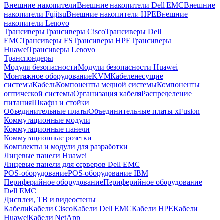
Внешние накопители
Внешние накопители Dell EMC
Внешние
накопители Fujitsu
Внешние накопители HPE
Внешние
накопители Lenovo
Трансиверы
Трансиверы Cisco
Трансиверы Dell
EMC
Трансиверы FS
Трансиверы HPE
Трансиверы
Huawei
Трансиверы Lenovo
Транспондеры
Модули безопасности
Модули безопасности Huawei
Монтажное оборудование
KVM
Кабеленесущие
системы
Кабель
Компоненты медной системы
Компоненты
оптической системы
Организация кабеля
Распределение
питания
Шкафы и стойки
Объединительные платы
Объединительные платы xFusion
Коммутационные модули
Коммутационные панели
Коммутационные розетки
Комплекты и модули для разработки
Лицевые панели Huawei
Лицевые панели для серверов Dell EMC
POS-оборудование
POS-оборудование IBM
Периферийное оборудование
Периферийное оборудование
Dell EMC
Дисплеи, ТВ и видеостены
Кабели
Кабели Cisco
Кабели Dell EMC
Кабели HPE
Кабели
Huawei
Кабели NetApp