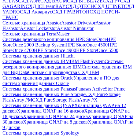
ATLAS
СХД Aрго
СХД BAUM
СХД BITBLAZE
СХД F+
СХД
GAGARIN
СХД ICL teamRAY
СХД QTECH
СХД UTINET
СХД
YADRO
СХД Аквариус
СХД ГРАВИТОН
СХД НОРСИ-
ТРАНС
Сетевые хранилища Asustor
Asustor Drivestor
Asustor
Flashstor
Asustor Lockerstor
Asustor Nimbustor
Сетевые хранилища TerraMaster
Системы резервного копирования HPE StoreOnce
HPE
StoreOnce 2900 Backup System
HPE StoreOnce 4500
HPE
StoreOnce 4700
HPE StoreOnce 4900
HPE StoreOnce 5500
Системы хранения данных Hitachi
Системы хранения данных IBM
IBM FlashSystem
Системы
резервного копирования данных IBM
Системы хранения IBM
для Big Data
Снятые с производства СХД IBM
Системы хранения данных Oracle
Управление и ПО для
систем хранения данных Oracle
Системы хранения данных Panasas
Panasas ActiveStor Prime
Системы хранения данных Pure Storage
СХД PureStorage
FlashArray //M
СХД PureStorage FlashArray //X
Системы хранения данных QNAP
Хранилища QNAP на 12
дисков
Хранилища QNAP на 16 дисков
Хранилища QNAP на
18 дисков
Хранилища QNAP на 24 диска
Хранилища QNAP на
30 дисков
Хранилища QNAP на 8 дисков
Хранилища QNAP на
9 дисков
Системы хранения данных Synology