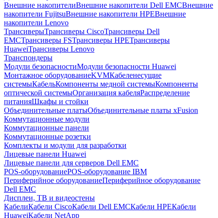
Внешние накопители
Внешние накопители Dell EMC
Внешние
накопители Fujitsu
Внешние накопители HPE
Внешние
накопители Lenovo
Трансиверы
Трансиверы Cisco
Трансиверы Dell
EMC
Трансиверы FS
Трансиверы HPE
Трансиверы
Huawei
Трансиверы Lenovo
Транспондеры
Модули безопасности
Модули безопасности Huawei
Монтажное оборудование
KVM
Кабеленесущие
системы
Кабель
Компоненты медной системы
Компоненты
оптической системы
Организация кабеля
Распределение
питания
Шкафы и стойки
Объединительные платы
Объединительные платы xFusion
Коммутационные модули
Коммутационные панели
Коммутационные розетки
Комплекты и модули для разработки
Лицевые панели Huawei
Лицевые панели для серверов Dell EMC
POS-оборудование
POS-оборудование IBM
Периферийное оборудование
Периферийное оборудование
Dell EMC
Дисплеи, ТВ и видеостены
Кабели
Кабели Cisco
Кабели Dell EMC
Кабели HPE
Кабели
Huawei
Кабели NetApp