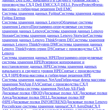
данных Dell EMC начального и среднего уровня
Снятые с
производства СХД Dell EMC
СХД DELL PowerProtect
Флеш-
массивы и гибридные решения Dell EMC
Системы хранения данных Fujitsu
Системы хранения данных
Fujitsu Eternus
Системы хранения данных Lenovo
Облачные системы
хранения Lenovo
Программно-определяемые системы
хранения данных Lenovo
Системы хранения данных Lenovo
Storage
Системы хранения данных Lenovo Storwize
Системы
хранения данных Lenovo ThinkSystem DE
Системы хранения
данных Lenovo ThinkSystem DM
Системы хранения данных
Lenovo ThinkSystem серии DS
Снятые с производства СХД
Lenovo
Системы хранения данных HPE
Программно-определяемые
системы хранения HPE
Резервное копирование и
восстановление данных HPE
Системы хранения данных
начального и среднего уровня HPE
Снятые с производства
СХД HPE
Флеш-массивы и гибридные решения HPE
Cистемы хранения данных NetApp
Гибридные флеш массивы
хранения NetApp FAS
Снятые с производства СХД
NetApp
Флеш-системы хранения NetApp All-Flash
Дисковые полки (JBOD)
Дисковые полки AIC
Дисковые полки
Areca
Дисковые полки DELL
Дисковые полки HP
(HPE)
Дисковые полки INFORTREND
Дисковые полки Lenovo
Российские системы хранения данных
СХД AeroDisk
СХД