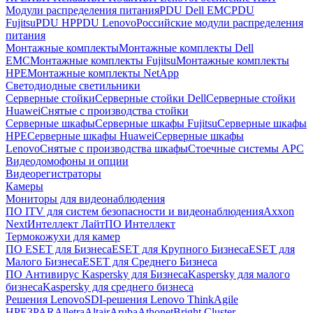
Модули распределения питания
PDU Dell EMC
PDU
Fujitsu
PDU HP
PDU Lenovo
Российские модули распределения
питания
Монтажные комплекты
Монтажные комплекты Dell
EMC
Монтажные комплекты Fujitsu
Монтажные комплекты
HPE
Монтажные комплекты NetApp
Светодиодные светильники
Серверные стойки
Серверные стойки Dell
Серверные стойки
Huawei
Снятые с производства стойки
Серверные шкафы
Серверные шкафы Fujitsu
Серверные шкафы
HPE
Серверные шкафы Huawei
Серверные шкафы
Lenovo
Снятые с производства шкафы
Стоечные системы APC
Видеодомофоны и опции
Видеорегистраторы
Камеры
Мониторы для видеонаблюдения
ПО ITV для систем безопасности и видеонаблюдения
Axxon
Next
Интеллект Лайт
ПО Интеллект
Термокожухи для камер
ПО ESET для Бизнеса
ESET для Крупного Бизнеса
ESET для
Малого Бизнеса
ESET для Среднего Бизнеса
ПО Антивирус Kaspersky для Бизнеса
Kaspersky для малого
бизнеса
Kaspersky для среднего бизнеса
Решения Lenovo
SDI-решения Lenovo ThinkAgile
HPE
3PAR
Alletra
Altair
Aruba
Athonet
Bright Cluster