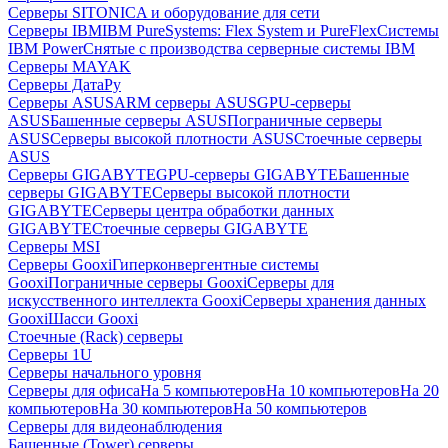
Серверы SITONICA и оборудование для сети
Серверы IBM
IBM PureSystems: Flex System и PureFlex
Системы
IBM Power
Снятые с производства серверные системы IBM
Серверы MAYAK
Серверы ДатаРу
Серверы ASUS
ARM серверы ASUS
GPU-серверы
ASUS
Башенные серверы ASUS
Пограничные серверы
ASUS
Серверы высокой плотности ASUS
Стоечные серверы
ASUS
Серверы GIGABYTE
GPU-серверы GIGABYTE
Башенные
серверы GIGABYTE
Серверы высокой плотности
GIGABYTE
Серверы центра обработки данных
GIGABYTE
Стоечные серверы GIGABYTE
Серверы MSI
Серверы Gooxi
Гиперконвергентные системы
Gooxi
Пограничные серверы Gooxi
Серверы для
искусственного интеллекта Gooxi
Серверы хранения данных
Gooxi
Шасси Gooxi
Стоечные (Rack) серверы
Серверы 1U
Серверы начального уровня
Серверы для офиса
На 5 компьютеров
На 10 компьютеров
На 20
компьютеров
На 30 компьютеров
На 50 компьютеров
Серверы для видеонаблюдения
Башенные (Tower) серверы