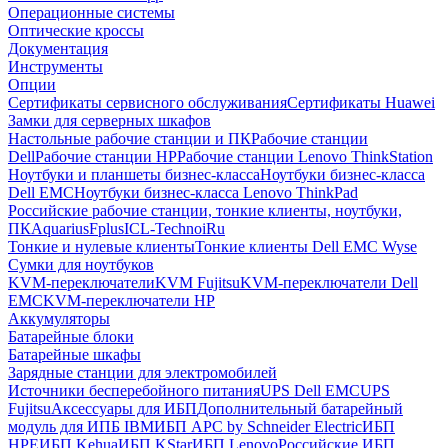
Операционные системы
Оптические кроссы
Документация
Инструменты
Опции
Сертификаты сервисного обслуживания
Сертификаты Huawei
Замки для серверных шкафов
Настольные рабочие станции и ПК
Рабочие станции
Dell
Рабочие станции HP
Рабочие станции Lenovo ThinkStation
Ноутбуки и планшеты бизнес-класса
Ноутбуки бизнес-класса
Dell EMC
Ноутбуки бизнес-класса Lenovo ThinkPad
Российские рабочие станции, тонкие клиенты, ноутбуки,
ПК
Aquarius
Fplus
ICL-Techno
iRu
Тонкие и нулевые клиенты
Тонкие клиенты Dell EMC Wyse
Сумки для ноутбуков
KVM-переключатели
KVM Fujitsu
KVM-переключатели Dell
EMC
KVM-переключатели HP
Аккумуляторы
Батарейные блоки
Батарейные шкафы
Зарядные станции для электромобилей
Источники бесперебойного питания
UPS Dell EMC
UPS
Fujitsu
Аксессуары для ИБП
Дополнительный батарейный
модуль для ИПБ IBM
ИБП APC by Schneider Electric
ИБП
HPE
ИБП Kehua
ИБП KStar
ИБП Lenovo
Российские ИБП