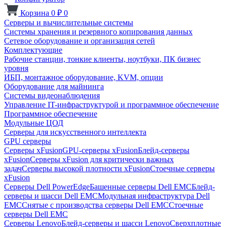
Корзина
0
₽
0
Серверы и вычислительные системы
Системы хранения и резервного копирования данных
Сетевое оборудование и организация сетей
Комплектующие
Рабочие станции, тонкие клиенты, ноутбуки, ПК бизнес
уровня
ИБП, монтажное оборудование, KVM, опции
Оборудование для майнинга
Системы видеонаблюдения
Управление IT-инфраструктурой и программное обеспечение
Программное обеспечение
Модульные ЦОД
Серверы для искусственного интеллекта
GPU серверы
Серверы xFusion
GPU-серверы xFusion
Блейд-серверы
xFusion
Серверы xFusion для критически важных
задач
Серверы высокой плотности xFusion
Стоечные серверы
xFusion
Серверы Dell PowerEdge
Башенные серверы Dell EMC
Блейд-
серверы и шасси Dell EMC
Модульная инфраструктура Dell
EMC
Снятые с производства серверы Dell EMC
Стоечные
серверы Dell EMC
Серверы Lenovo
Блейд-серверы и шасси Lenovo
Сверхплотные