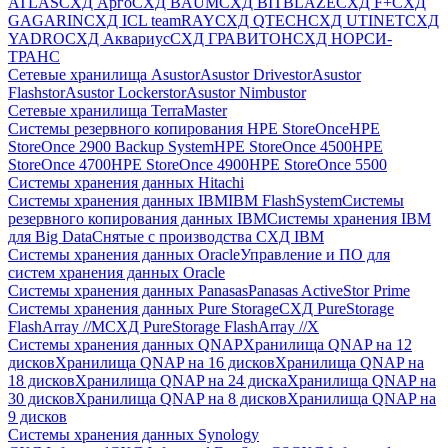
ATLAS
СХД Aрго
СХД BAUM
СХД BITBLAZE
СХД F+
СХД
GAGARIN
СХД ICL teamRAY
СХД QTECH
СХД UTINET
СХД
YADRO
СХД Аквариус
СХД ГРАВИТОН
СХД НОРСИ-
ТРАНС
Сетевые хранилища Asustor
Asustor Drivestor
Asustor
Flashstor
Asustor Lockerstor
Asustor Nimbustor
Сетевые хранилища TerraMaster
Системы резервного копирования HPE StoreOnce
HPE
StoreOnce 2900 Backup System
HPE StoreOnce 4500
HPE
StoreOnce 4700
HPE StoreOnce 4900
HPE StoreOnce 5500
Системы хранения данных Hitachi
Системы хранения данных IBM
IBM FlashSystem
Системы
резервного копирования данных IBM
Системы хранения IBM
для Big Data
Снятые с производства СХД IBM
Системы хранения данных Oracle
Управление и ПО для
систем хранения данных Oracle
Системы хранения данных Panasas
Panasas ActiveStor Prime
Системы хранения данных Pure Storage
СХД PureStorage
FlashArray //M
СХД PureStorage FlashArray //X
Системы хранения данных QNAP
Хранилища QNAP на 12
дисков
Хранилища QNAP на 16 дисков
Хранилища QNAP на
18 дисков
Хранилища QNAP на 24 диска
Хранилища QNAP на
30 дисков
Хранилища QNAP на 8 дисков
Хранилища QNAP на
9 дисков
Системы хранения данных Synology