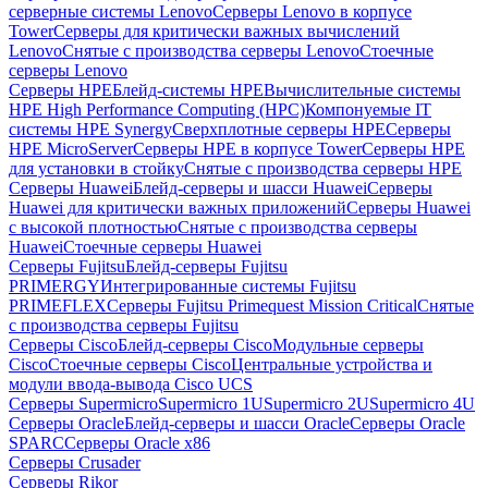
серверные системы Lenovo
Серверы Lenovo в корпусе
Tower
Серверы для критически важных вычислений
Lenovo
Снятые с производства серверы Lenovo
Стоечные
серверы Lenovo
Серверы HPE
Блейд-системы HPE
Вычислительные системы
HPE High Performance Computing (HPC)
Компонуемые IT
системы HPE Synergy
Сверхплотные серверы HPE
Серверы
HPE MicroServer
Серверы HPE в корпусе Tower
Серверы HPE
для установки в стойку
Снятые с производства серверы HPE
Серверы Huawei
Блейд-серверы и шасси Huawei
Серверы
Huawei для критически важных приложений
Серверы Huawei
с высокой плотностью
Снятые с производства серверы
Huawei
Стоечные серверы Huawei
Серверы Fujitsu
Блейд-серверы Fujitsu
PRIMERGY
Интегрированные системы Fujitsu
PRIMEFLEX
Серверы Fujitsu Primequest Mission Critical
Снятые
с производства серверы Fujitsu
Серверы Cisco
Блейд-серверы Cisco
Модульные серверы
Cisco
Стоечные серверы Cisco
Центральные устройства и
модули ввода-вывода Cisco UCS
Серверы Supermicro
Supermicro 1U
Supermicro 2U
Supermicro 4U
Серверы Oracle
Блейд-серверы и шасси Oracle
Серверы Oracle
SPARC
Серверы Oracle x86
Серверы Crusader
Серверы Rikor