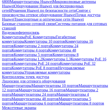
6800
Маршрутизаторы Huawei
Микроволновые антенны
Huawei
Оборудование Huawei для беспроводных
сетей
Решения Huawei по безопасности сети
Снятое с
производства сетевое оборудование Huawei
Точки доступа
Huawei
Транспортные и оптические сети Huawei
Базовые станции сотовой связи
Системы питания для сотовых
станций
Видеоконференцсвязь
Коммутаторы
PoE Коммутаторы
Гигабитные
коммутаторы
Коммутаторы 10 портов
Коммутаторы 16
портов
Коммутаторы 2 порта
Коммутаторы 24
порта
Коммутаторы 4 порта
Коммутаторы 48
портов
Коммутаторы 5 портов
Коммутаторы 8
портов
Коммутаторы L2
Коммутаторы L3
Коммутаторы PoE 16
портов
Коммутаторы PoE 24 порта
Коммутаторы PoE 32
порта
Коммутаторы PoE 8 портов
Неуправляемые
коммутаторы
Управляемые коммутаторы
Контроллеры точек доступа
Лицензии для сетевого оборудования
Маршрутизаторы
Маршрутизаторы 10 портов
Маршрутизаторы
12 портов
Маршрутизаторы 16 портов
Маршрутизаторы 2
порта
Маршрутизаторы 24 порта
Маршрутизаторы 4
порта
Маршрутизаторы 48 портов
Маршрутизаторы 5
портов
Маршрутизаторы 6 портов
Маршрутизаторы 8 портов
Межсетевые экраны