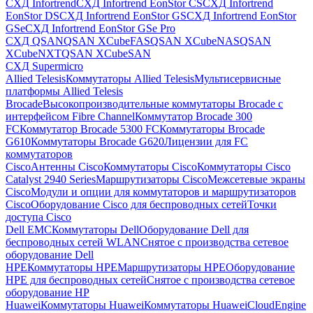
СХД Infortrend
СХД Infortrend EonStor CS
СХД Infortrend
EonStor DS
СХД Infortrend EonStor GS
СХД Infortrend EonStor
GSe
СХД Infortrend EonStor GSe Pro
СХД QSAN
QSAN XCubeFAS
QSAN XCubeNAS
QSAN
XCubeNXT
QSAN XCubeSAN
СХД Supermicro
Allied Telesis
Коммутаторы Allied Telesis
Мультисервисные
платформы Allied Telesis
Brocade
Высокопроизводительные коммутаторы Brocade с
интерфейсом Fibre Channel
Коммутатор Brocade 300
FC
Коммутатор Brocade 5300 FC
Коммутаторы Brocade
G610
Коммутаторы Brocade G620
Лицензии для FC
коммутаторов
Cisco
Антенны Cisco
Коммутаторы Cisco
Коммутаторы Cisco
Catalyst 2940 Series
Маршрутизаторы Cisco
Межсетевые экраны
Cisco
Модули и опции для коммутаторов и маршрутизаторов
Cisco
Оборудование Cisco для беспроводных сетей
Точки
доступа Cisco
Dell EMC
Коммутаторы Dell
Оборудование Dell для
беспроводных сетей WLAN
Снятое с производства сетевое
оборудование Dell
HPE
Коммутаторы HPE
Маршрутизаторы HPE
Оборудование
HPE для беспроводных сетей
Снятое с производства сетевое
оборудование HP
Huawei
Коммутаторы Huawei
Коммутаторы HuaweiCloudEngine