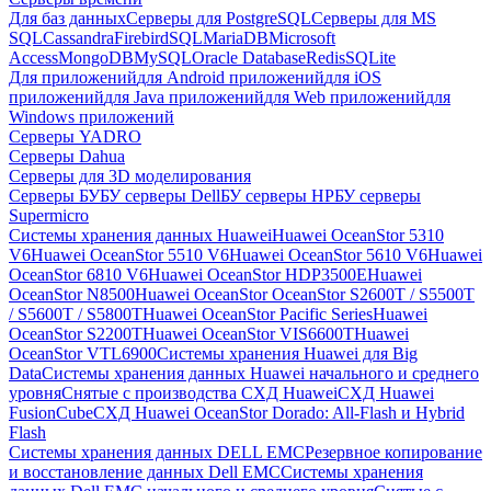
Для баз данных
Серверы для PostgreSQL
Серверы для MS
SQL
Cassandra
FirebirdSQL
MariaDB
Microsoft
Access
MongoDB
MySQL
Oracle Database
Redis
SQLite
Для приложений
для Android приложений
для iOS
приложений
для Java приложений
для Web приложений
для
Windows приложений
Серверы YADRO
Серверы Dahua
Серверы для 3D моделирования
Серверы БУ
БУ серверы Dell
БУ серверы HP
БУ серверы
Supermicro
Системы хранения данных Huawei
Huawei OceanStor 5310
V6
Huawei OceanStor 5510 V6
Huawei OceanStor 5610 V6
Huawei
OceanStor 6810 V6
Huawei OceanStor HDP3500E
Huawei
OceanStor N8500
Huawei OceanStor OceanStor S2600T / S5500T
/ S5600T / S5800T
Huawei OceanStor Pacific Series
Huawei
OceanStor S2200T
Huawei OceanStor VIS6600T
Huawei
OceanStor VTL6900
Системы хранения Huawei для Big
Data
Системы хранения данных Huawei начального и среднего
уровня
Снятые с производства СХД Huawei
СХД Huawei
FusionCube
СХД Huawei OceanStor Dorado: All-Flash и Hybrid
Flash
Системы хранения данных DELL EMC
Резервное копирование
и восстановление данных Dell EMC
Системы хранения