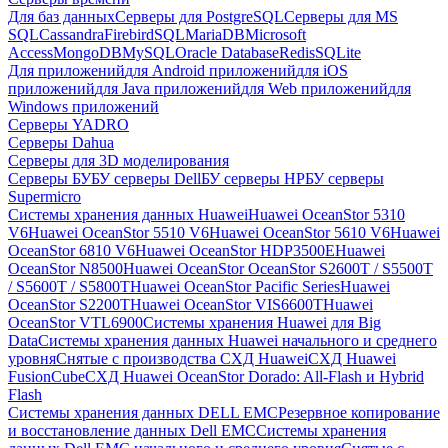
Для баз данных
Серверы для PostgreSQL
Серверы для MS
SQL
Cassandra
FirebirdSQL
MariaDB
Microsoft
Access
MongoDB
MySQL
Oracle Database
Redis
SQLite
Для приложений
для Android приложений
для iOS
приложений
для Java приложений
для Web приложений
для
Windows приложений
Серверы YADRO
Серверы Dahua
Серверы для 3D моделирования
Серверы БУ
БУ серверы Dell
БУ серверы HP
БУ серверы
Supermicro
Системы хранения данных Huawei
Huawei OceanStor 5310
V6
Huawei OceanStor 5510 V6
Huawei OceanStor 5610 V6
Huawei
OceanStor 6810 V6
Huawei OceanStor HDP3500E
Huawei
OceanStor N8500
Huawei OceanStor OceanStor S2600T / S5500T
/ S5600T / S5800T
Huawei OceanStor Pacific Series
Huawei
OceanStor S2200T
Huawei OceanStor VIS6600T
Huawei
OceanStor VTL6900
Системы хранения Huawei для Big
Data
Системы хранения данных Huawei начального и среднего
уровня
Снятые с производства СХД Huawei
СХД Huawei
FusionCube
СХД Huawei OceanStor Dorado: All-Flash и Hybrid
Flash
Системы хранения данных DELL EMC
Резервное копирование
и восстановление данных Dell EMC
Системы хранения