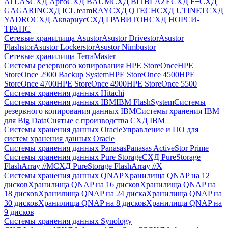
ATLAS
СХД Aрго
СХД BAUM
СХД BITBLAZE
СХД F+
СХД
GAGARIN
СХД ICL teamRAY
СХД QTECH
СХД UTINET
СХД
YADRO
СХД Аквариус
СХД ГРАВИТОН
СХД НОРСИ-
ТРАНС
Сетевые хранилища Asustor
Asustor Drivestor
Asustor
Flashstor
Asustor Lockerstor
Asustor Nimbustor
Сетевые хранилища TerraMaster
Системы резервного копирования HPE StoreOnce
HPE
StoreOnce 2900 Backup System
HPE StoreOnce 4500
HPE
StoreOnce 4700
HPE StoreOnce 4900
HPE StoreOnce 5500
Системы хранения данных Hitachi
Системы хранения данных IBM
IBM FlashSystem
Системы
резервного копирования данных IBM
Системы хранения IBM
для Big Data
Снятые с производства СХД IBM
Системы хранения данных Oracle
Управление и ПО для
систем хранения данных Oracle
Системы хранения данных Panasas
Panasas ActiveStor Prime
Системы хранения данных Pure Storage
СХД PureStorage
FlashArray //M
СХД PureStorage FlashArray //X
Системы хранения данных QNAP
Хранилища QNAP на 12
дисков
Хранилища QNAP на 16 дисков
Хранилища QNAP на
18 дисков
Хранилища QNAP на 24 диска
Хранилища QNAP на
30 дисков
Хранилища QNAP на 8 дисков
Хранилища QNAP на
9 дисков
Системы хранения данных Synology