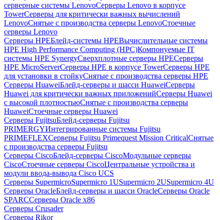
серверные системы Lenovo
Серверы Lenovo в корпусе
Tower
Серверы для критически важных вычислений
Lenovo
Снятые с производства серверы Lenovo
Стоечные
серверы Lenovo
Серверы HPE
Блейд-системы HPE
Вычислительные системы
HPE High Performance Computing (HPC)
Компонуемые IT
системы HPE Synergy
Сверхплотные серверы HPE
Серверы
HPE MicroServer
Серверы HPE в корпусе Tower
Серверы HPE
для установки в стойку
Снятые с производства серверы HPE
Серверы Huawei
Блейд-серверы и шасси Huawei
Серверы
Huawei для критически важных приложений
Серверы Huawei
с высокой плотностью
Снятые с производства серверы
Huawei
Стоечные серверы Huawei
Серверы Fujitsu
Блейд-серверы Fujitsu
PRIMERGY
Интегрированные системы Fujitsu
PRIMEFLEX
Серверы Fujitsu Primequest Mission Critical
Снятые
с производства серверы Fujitsu
Серверы Cisco
Блейд-серверы Cisco
Модульные серверы
Cisco
Стоечные серверы Cisco
Центральные устройства и
модули ввода-вывода Cisco UCS
Серверы Supermicro
Supermicro 1U
Supermicro 2U
Supermicro 4U
Серверы Oracle
Блейд-серверы и шасси Oracle
Серверы Oracle
SPARC
Серверы Oracle x86
Серверы Crusader
Серверы Rikor