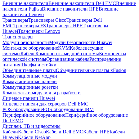
Внешние накопители
Внешние накопители Dell EMC
Внешние
накопители Fujitsu
Внешние накопители HPE
Внешние
накопители Lenovo
Трансиверы
Трансиверы Cisco
Трансиверы Dell
EMC
Трансиверы FS
Трансиверы HPE
Трансиверы
Huawei
Трансиверы Lenovo
Транспондеры
Модули безопасности
Модули безопасности Huawei
Монтажное оборудование
KVM
Кабеленесущие
системы
Кабель
Компоненты медной системы
Компоненты
оптической системы
Организация кабеля
Распределение
питания
Шкафы и стойки
Объединительные платы
Объединительные платы xFusion
Коммутационные модули
Коммутационные панели
Коммутационные розетки
Комплекты и модули для разработки
Лицевые панели Huawei
Лицевые панели для серверов Dell EMC
POS-оборудование
POS-оборудование IBM
Периферийное оборудование
Периферийное оборудование
Dell EMC
Дисплеи, ТВ и видеостены
Кабели
Кабели Cisco
Кабели Dell EMC
Кабели HPE
Кабели
Huawei
Кабели NetApp