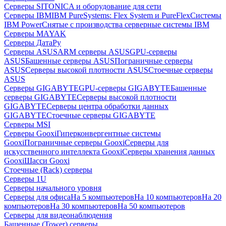
Серверы SITONICA и оборудование для сети
Серверы IBM
IBM PureSystems: Flex System и PureFlex
Системы
IBM Power
Снятые с производства серверные системы IBM
Серверы MAYAK
Серверы ДатаРу
Серверы ASUS
ARM серверы ASUS
GPU-серверы
ASUS
Башенные серверы ASUS
Пограничные серверы
ASUS
Серверы высокой плотности ASUS
Стоечные серверы
ASUS
Серверы GIGABYTE
GPU-серверы GIGABYTE
Башенные
серверы GIGABYTE
Серверы высокой плотности
GIGABYTE
Серверы центра обработки данных
GIGABYTE
Стоечные серверы GIGABYTE
Серверы MSI
Серверы Gooxi
Гиперконвергентные системы
Gooxi
Пограничные серверы Gooxi
Серверы для
искусственного интеллекта Gooxi
Серверы хранения данных
Gooxi
Шасси Gooxi
Стоечные (Rack) серверы
Серверы 1U
Серверы начального уровня
Серверы для офиса
На 5 компьютеров
На 10 компьютеров
На 20
компьютеров
На 30 компьютеров
На 50 компьютеров
Серверы для видеонаблюдения
Башенные (Tower) серверы