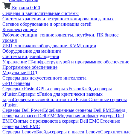
Корзина
0
₽
0
Серверы и вычислительные системы
Системы хранения и резервного копирования данных
Сетевое оборудование и организация сетей
Комплектующие
Рабочие станции, тонкие клиенты, ноутбуки, ПК бизнес
уровня
ИБП, монтажное оборудование, KVM, опции
Оборудование для майнинга
Системы видеонаблюдения
Управление IT-инфраструктурой и программное обеспечение
Программное обеспечение
Модульные ЦОД
Серверы для искусственного интеллекта
GPU серверы
Серверы xFusion
GPU-серверы xFusion
Блейд-серверы
xFusion
Серверы xFusion для критически важных
задач
Серверы высокой плотности xFusion
Стоечные серверы
xFusion
Серверы Dell PowerEdge
Башенные серверы Dell EMC
Блейд-
серверы и шасси Dell EMC
Модульная инфраструктура Dell
EMC
Снятые с производства серверы Dell EMC
Стоечные
серверы Dell EMC
Серверы Lenovo
Блейд-серверы и шасси Lenovo
Сверхплотные