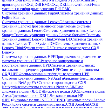
данных Dell EMC начального и среднего уровня
Снятые с
производства СХД Dell EMC
СХД DELL PowerProtect
Флеш-
массивы и гибридные решения Dell EMC
Системы хранения данных Fujitsu
Системы хранения данных
Fujitsu Eternus
Системы хранения данных Lenovo
Облачные системы
хранения Lenovo
Программно-определяемые системы
хранения данных Lenovo
Системы хранения данных Lenovo
Storage
Системы хранения данных Lenovo Storwize
Системы
хранения данных Lenovo ThinkSystem DE
Системы хранения
данных Lenovo ThinkSystem DM
Системы хранения данных
Lenovo ThinkSystem серии DS
Снятые с производства СХД
Lenovo
Системы хранения данных HPE
Программно-определяемые
системы хранения HPE
Резервное копирование и
восстановление данных HPE
Системы хранения данных
начального и среднего уровня HPE
Снятые с производства
СХД HPE
Флеш-массивы и гибридные решения HPE
Cистемы хранения данных NetApp
Гибридные флеш массивы
хранения NetApp FAS
Снятые с производства СХД
NetApp
Флеш-системы хранения NetApp All-Flash
Дисковые полки (JBOD)
Дисковые полки AIC
Дисковые полки
Areca
Дисковые полки DELL
Дисковые полки HP
(HPE)
Дисковые полки INFORTREND
Дисковые полки Lenovo
Российские системы хранения данных
СХД AeroDisk
СХД