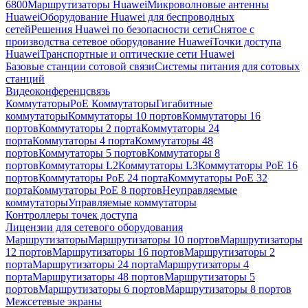
6800
Маршрутизаторы Huawei
Микроволновые антенны
Huawei
Оборудование Huawei для беспроводных
сетей
Решения Huawei по безопасности сети
Снятое с
производства сетевое оборудование Huawei
Точки доступа
Huawei
Транспортные и оптические сети Huawei
Базовые станции сотовой связи
Системы питания для сотовых
станций
Видеоконференцсвязь
Коммутаторы
PoE Коммутаторы
Гигабитные
коммутаторы
Коммутаторы 10 портов
Коммутаторы 16
портов
Коммутаторы 2 порта
Коммутаторы 24
порта
Коммутаторы 4 порта
Коммутаторы 48
портов
Коммутаторы 5 портов
Коммутаторы 8
портов
Коммутаторы L2
Коммутаторы L3
Коммутаторы PoE 16
портов
Коммутаторы PoE 24 порта
Коммутаторы PoE 32
порта
Коммутаторы PoE 8 портов
Неуправляемые
коммутаторы
Управляемые коммутаторы
Контроллеры точек доступа
Лицензии для сетевого оборудования
Маршрутизаторы
Маршрутизаторы 10 портов
Маршрутизаторы
12 портов
Маршрутизаторы 16 портов
Маршрутизаторы 2
порта
Маршрутизаторы 24 порта
Маршрутизаторы 4
порта
Маршрутизаторы 48 портов
Маршрутизаторы 5
портов
Маршрутизаторы 6 портов
Маршрутизаторы 8 портов
Межсетевые экраны