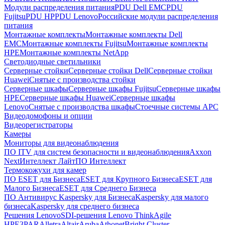
Модули распределения питания
PDU Dell EMC
PDU
Fujitsu
PDU HP
PDU Lenovo
Российские модули распределения
питания
Монтажные комплекты
Монтажные комплекты Dell
EMC
Монтажные комплекты Fujitsu
Монтажные комплекты
HPE
Монтажные комплекты NetApp
Светодиодные светильники
Серверные стойки
Серверные стойки Dell
Серверные стойки
Huawei
Снятые с производства стойки
Серверные шкафы
Серверные шкафы Fujitsu
Серверные шкафы
HPE
Серверные шкафы Huawei
Серверные шкафы
Lenovo
Снятые с производства шкафы
Стоечные системы APC
Видеодомофоны и опции
Видеорегистраторы
Камеры
Мониторы для видеонаблюдения
ПО ITV для систем безопасности и видеонаблюдения
Axxon
Next
Интеллект Лайт
ПО Интеллект
Термокожухи для камер
ПО ESET для Бизнеса
ESET для Крупного Бизнеса
ESET для
Малого Бизнеса
ESET для Среднего Бизнеса
ПО Антивирус Kaspersky для Бизнеса
Kaspersky для малого
бизнеса
Kaspersky для среднего бизнеса
Решения Lenovo
SDI-решения Lenovo ThinkAgile
HPE
3PAR
Alletra
Altair
Aruba
Athonet
Bright Cluster