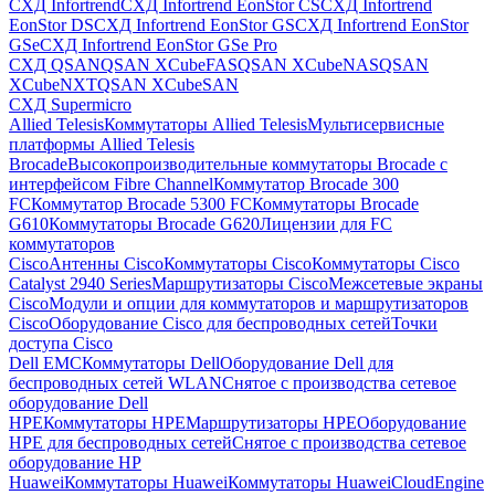
СХД Infortrend
СХД Infortrend EonStor CS
СХД Infortrend
EonStor DS
СХД Infortrend EonStor GS
СХД Infortrend EonStor
GSe
СХД Infortrend EonStor GSe Pro
СХД QSAN
QSAN XCubeFAS
QSAN XCubeNAS
QSAN
XCubeNXT
QSAN XCubeSAN
СХД Supermicro
Allied Telesis
Коммутаторы Allied Telesis
Мультисервисные
платформы Allied Telesis
Brocade
Высокопроизводительные коммутаторы Brocade с
интерфейсом Fibre Channel
Коммутатор Brocade 300
FC
Коммутатор Brocade 5300 FC
Коммутаторы Brocade
G610
Коммутаторы Brocade G620
Лицензии для FC
коммутаторов
Cisco
Антенны Cisco
Коммутаторы Cisco
Коммутаторы Cisco
Catalyst 2940 Series
Маршрутизаторы Cisco
Межсетевые экраны
Cisco
Модули и опции для коммутаторов и маршрутизаторов
Cisco
Оборудование Cisco для беспроводных сетей
Точки
доступа Cisco
Dell EMC
Коммутаторы Dell
Оборудование Dell для
беспроводных сетей WLAN
Снятое с производства сетевое
оборудование Dell
HPE
Коммутаторы HPE
Маршрутизаторы HPE
Оборудование
HPE для беспроводных сетей
Снятое с производства сетевое
оборудование HP
Huawei
Коммутаторы Huawei
Коммутаторы HuaweiCloudEngine