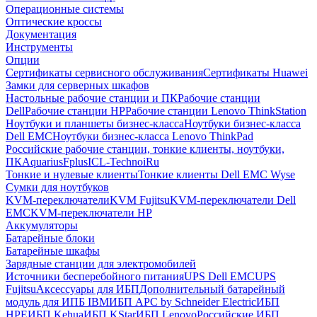
Операционные системы
Оптические кроссы
Документация
Инструменты
Опции
Сертификаты сервисного обслуживания
Сертификаты Huawei
Замки для серверных шкафов
Настольные рабочие станции и ПК
Рабочие станции
Dell
Рабочие станции HP
Рабочие станции Lenovo ThinkStation
Ноутбуки и планшеты бизнес-класса
Ноутбуки бизнес-класса
Dell EMC
Ноутбуки бизнес-класса Lenovo ThinkPad
Российские рабочие станции, тонкие клиенты, ноутбуки,
ПК
Aquarius
Fplus
ICL-Techno
iRu
Тонкие и нулевые клиенты
Тонкие клиенты Dell EMC Wyse
Сумки для ноутбуков
KVM-переключатели
KVM Fujitsu
KVM-переключатели Dell
EMC
KVM-переключатели HP
Аккумуляторы
Батарейные блоки
Батарейные шкафы
Зарядные станции для электромобилей
Источники бесперебойного питания
UPS Dell EMC
UPS
Fujitsu
Аксессуары для ИБП
Дополнительный батарейный
модуль для ИПБ IBM
ИБП APC by Schneider Electric
ИБП
HPE
ИБП Kehua
ИБП KStar
ИБП Lenovo
Российские ИБП