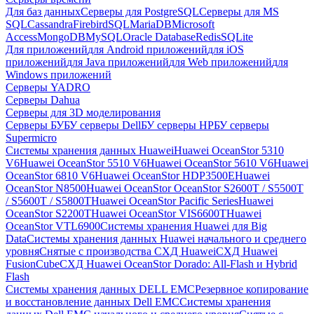
Для баз данных
Серверы для PostgreSQL
Серверы для MS
SQL
Cassandra
FirebirdSQL
MariaDB
Microsoft
Access
MongoDB
MySQL
Oracle Database
Redis
SQLite
Для приложений
для Android приложений
для iOS
приложений
для Java приложений
для Web приложений
для
Windows приложений
Серверы YADRO
Серверы Dahua
Серверы для 3D моделирования
Серверы БУ
БУ серверы Dell
БУ серверы HP
БУ серверы
Supermicro
Системы хранения данных Huawei
Huawei OceanStor 5310
V6
Huawei OceanStor 5510 V6
Huawei OceanStor 5610 V6
Huawei
OceanStor 6810 V6
Huawei OceanStor HDP3500E
Huawei
OceanStor N8500
Huawei OceanStor OceanStor S2600T / S5500T
/ S5600T / S5800T
Huawei OceanStor Pacific Series
Huawei
OceanStor S2200T
Huawei OceanStor VIS6600T
Huawei
OceanStor VTL6900
Системы хранения Huawei для Big
Data
Системы хранения данных Huawei начального и среднего
уровня
Снятые с производства СХД Huawei
СХД Huawei
FusionCube
СХД Huawei OceanStor Dorado: All-Flash и Hybrid
Flash
Системы хранения данных DELL EMC
Резервное копирование
и восстановление данных Dell EMC
Системы хранения