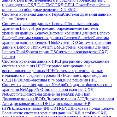
данных Dell EMC начального и среднего уровня
Снятые с
производства СХД Dell EMC
СХД DELL PowerProtect
Флеш-
массивы и гибридные решения Dell EMC
Системы хранения данных Fujitsu
Системы хранения данных
Fujitsu Eternus
Системы хранения данных Lenovo
Облачные системы
хранения Lenovo
Программно-определяемые системы
хранения данных Lenovo
Системы хранения данных Lenovo
Storage
Системы хранения данных Lenovo Storwize
Системы
хранения данных Lenovo ThinkSystem DE
Системы хранения
данных Lenovo ThinkSystem DM
Системы хранения данных
Lenovo ThinkSystem серии DS
Снятые с производства СХД
Lenovo
Системы хранения данных HPE
Программно-определяемые
системы хранения HPE
Резервное копирование и
восстановление данных HPE
Системы хранения данных
начального и среднего уровня HPE
Снятые с производства
СХД HPE
Флеш-массивы и гибридные решения HPE
Cистемы хранения данных NetApp
Гибридные флеш массивы
хранения NetApp FAS
Снятые с производства СХД
NetApp
Флеш-системы хранения NetApp All-Flash
Дисковые полки (JBOD)
Дисковые полки AIC
Дисковые полки
Areca
Дисковые полки DELL
Дисковые полки HP
(HPE)
Дисковые полки INFORTREND
Дисковые полки Lenovo
Российские системы хранения данных
СХД AeroDisk
СХД