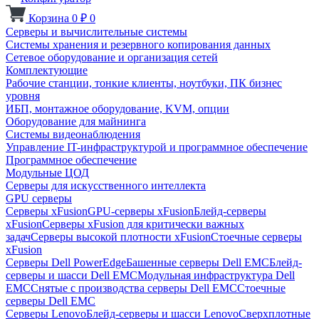
Корзина
0
₽
0
Серверы и вычислительные системы
Системы хранения и резервного копирования данных
Сетевое оборудование и организация сетей
Комплектующие
Рабочие станции, тонкие клиенты, ноутбуки, ПК бизнес
уровня
ИБП, монтажное оборудование, KVM, опции
Оборудование для майнинга
Системы видеонаблюдения
Управление IT-инфраструктурой и программное обеспечение
Программное обеспечение
Модульные ЦОД
Серверы для искусственного интеллекта
GPU серверы
Серверы xFusion
GPU-серверы xFusion
Блейд-серверы
xFusion
Серверы xFusion для критически важных
задач
Серверы высокой плотности xFusion
Стоечные серверы
xFusion
Серверы Dell PowerEdge
Башенные серверы Dell EMC
Блейд-
серверы и шасси Dell EMC
Модульная инфраструктура Dell
EMC
Снятые с производства серверы Dell EMC
Стоечные
серверы Dell EMC
Серверы Lenovo
Блейд-серверы и шасси Lenovo
Сверхплотные