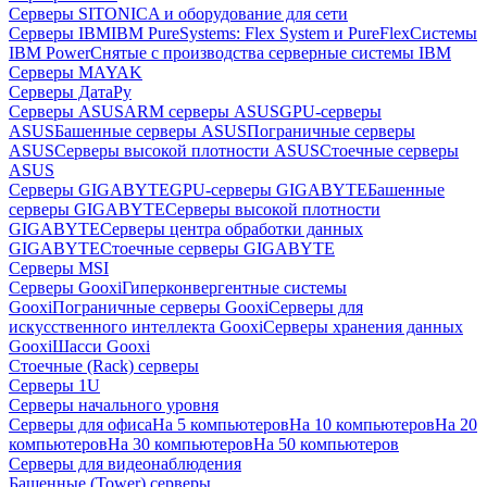
Серверы SITONICA и оборудование для сети
Серверы IBM
IBM PureSystems: Flex System и PureFlex
Системы
IBM Power
Снятые с производства серверные системы IBM
Серверы MAYAK
Серверы ДатаРу
Серверы ASUS
ARM серверы ASUS
GPU-серверы
ASUS
Башенные серверы ASUS
Пограничные серверы
ASUS
Серверы высокой плотности ASUS
Стоечные серверы
ASUS
Серверы GIGABYTE
GPU-серверы GIGABYTE
Башенные
серверы GIGABYTE
Серверы высокой плотности
GIGABYTE
Серверы центра обработки данных
GIGABYTE
Стоечные серверы GIGABYTE
Серверы MSI
Серверы Gooxi
Гиперконвергентные системы
Gooxi
Пограничные серверы Gooxi
Серверы для
искусственного интеллекта Gooxi
Серверы хранения данных
Gooxi
Шасси Gooxi
Стоечные (Rack) серверы
Серверы 1U
Серверы начального уровня
Серверы для офиса
На 5 компьютеров
На 10 компьютеров
На 20
компьютеров
На 30 компьютеров
На 50 компьютеров
Серверы для видеонаблюдения
Башенные (Tower) серверы