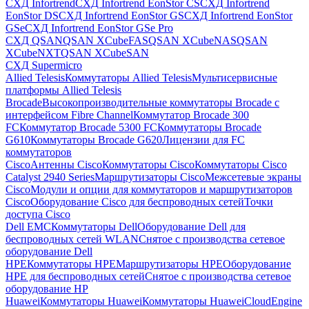
СХД Infortrend
СХД Infortrend EonStor CS
СХД Infortrend
EonStor DS
СХД Infortrend EonStor GS
СХД Infortrend EonStor
GSe
СХД Infortrend EonStor GSe Pro
СХД QSAN
QSAN XCubeFAS
QSAN XCubeNAS
QSAN
XCubeNXT
QSAN XCubeSAN
СХД Supermicro
Allied Telesis
Коммутаторы Allied Telesis
Мультисервисные
платформы Allied Telesis
Brocade
Высокопроизводительные коммутаторы Brocade с
интерфейсом Fibre Channel
Коммутатор Brocade 300
FC
Коммутатор Brocade 5300 FC
Коммутаторы Brocade
G610
Коммутаторы Brocade G620
Лицензии для FC
коммутаторов
Cisco
Антенны Cisco
Коммутаторы Cisco
Коммутаторы Cisco
Catalyst 2940 Series
Маршрутизаторы Cisco
Межсетевые экраны
Cisco
Модули и опции для коммутаторов и маршрутизаторов
Cisco
Оборудование Cisco для беспроводных сетей
Точки
доступа Cisco
Dell EMC
Коммутаторы Dell
Оборудование Dell для
беспроводных сетей WLAN
Снятое с производства сетевое
оборудование Dell
HPE
Коммутаторы HPE
Маршрутизаторы HPE
Оборудование
HPE для беспроводных сетей
Снятое с производства сетевое
оборудование HP
Huawei
Коммутаторы Huawei
Коммутаторы HuaweiCloudEngine