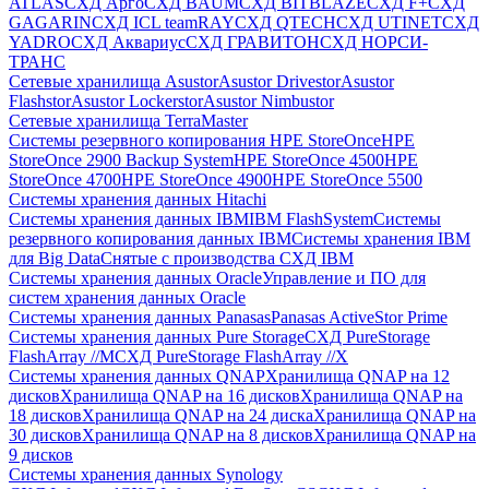
ATLAS
СХД Aрго
СХД BAUM
СХД BITBLAZE
СХД F+
СХД
GAGARIN
СХД ICL teamRAY
СХД QTECH
СХД UTINET
СХД
YADRO
СХД Аквариус
СХД ГРАВИТОН
СХД НОРСИ-
ТРАНС
Сетевые хранилища Asustor
Asustor Drivestor
Asustor
Flashstor
Asustor Lockerstor
Asustor Nimbustor
Сетевые хранилища TerraMaster
Системы резервного копирования HPE StoreOnce
HPE
StoreOnce 2900 Backup System
HPE StoreOnce 4500
HPE
StoreOnce 4700
HPE StoreOnce 4900
HPE StoreOnce 5500
Системы хранения данных Hitachi
Системы хранения данных IBM
IBM FlashSystem
Системы
резервного копирования данных IBM
Системы хранения IBM
для Big Data
Снятые с производства СХД IBM
Системы хранения данных Oracle
Управление и ПО для
систем хранения данных Oracle
Системы хранения данных Panasas
Panasas ActiveStor Prime
Системы хранения данных Pure Storage
СХД PureStorage
FlashArray //M
СХД PureStorage FlashArray //X
Системы хранения данных QNAP
Хранилища QNAP на 12
дисков
Хранилища QNAP на 16 дисков
Хранилища QNAP на
18 дисков
Хранилища QNAP на 24 диска
Хранилища QNAP на
30 дисков
Хранилища QNAP на 8 дисков
Хранилища QNAP на
9 дисков
Системы хранения данных Synology