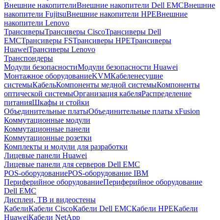
Внешние накопители
Внешние накопители Dell EMC
Внешние
накопители Fujitsu
Внешние накопители HPE
Внешние
накопители Lenovo
Трансиверы
Трансиверы Cisco
Трансиверы Dell
EMC
Трансиверы FS
Трансиверы HPE
Трансиверы
Huawei
Трансиверы Lenovo
Транспондеры
Модули безопасности
Модули безопасности Huawei
Монтажное оборудование
KVM
Кабеленесущие
системы
Кабель
Компоненты медной системы
Компоненты
оптической системы
Организация кабеля
Распределение
питания
Шкафы и стойки
Объединительные платы
Объединительные платы xFusion
Коммутационные модули
Коммутационные панели
Коммутационные розетки
Комплекты и модули для разработки
Лицевые панели Huawei
Лицевые панели для серверов Dell EMC
POS-оборудование
POS-оборудование IBM
Периферийное оборудование
Периферийное оборудование
Dell EMC
Дисплеи, ТВ и видеостены
Кабели
Кабели Cisco
Кабели Dell EMC
Кабели HPE
Кабели
Huawei
Кабели NetApp