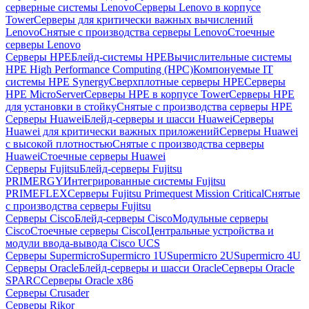
серверные системы Lenovo
Серверы Lenovo в корпусе
Tower
Серверы для критически важных вычислений
Lenovo
Снятые с производства серверы Lenovo
Стоечные
серверы Lenovo
Серверы HPE
Блейд-системы HPE
Вычислительные системы
HPE High Performance Computing (HPC)
Компонуемые IT
системы HPE Synergy
Сверхплотные серверы HPE
Серверы
HPE MicroServer
Серверы HPE в корпусе Tower
Серверы HPE
для установки в стойку
Снятые с производства серверы HPE
Серверы Huawei
Блейд-серверы и шасси Huawei
Серверы
Huawei для критически важных приложений
Серверы Huawei
с высокой плотностью
Снятые с производства серверы
Huawei
Стоечные серверы Huawei
Серверы Fujitsu
Блейд-серверы Fujitsu
PRIMERGY
Интегрированные системы Fujitsu
PRIMEFLEX
Серверы Fujitsu Primequest Mission Critical
Снятые
с производства серверы Fujitsu
Серверы Cisco
Блейд-серверы Cisco
Модульные серверы
Cisco
Стоечные серверы Cisco
Центральные устройства и
модули ввода-вывода Cisco UCS
Серверы Supermicro
Supermicro 1U
Supermicro 2U
Supermicro 4U
Серверы Oracle
Блейд-серверы и шасси Oracle
Серверы Oracle
SPARC
Серверы Oracle x86
Серверы Crusader
Серверы Rikor