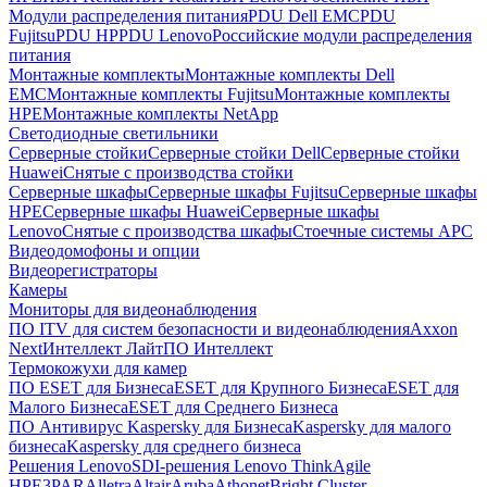
Модули распределения питания
PDU Dell EMC
PDU
Fujitsu
PDU HP
PDU Lenovo
Российские модули распределения
питания
Монтажные комплекты
Монтажные комплекты Dell
EMC
Монтажные комплекты Fujitsu
Монтажные комплекты
HPE
Монтажные комплекты NetApp
Светодиодные светильники
Серверные стойки
Серверные стойки Dell
Серверные стойки
Huawei
Снятые с производства стойки
Серверные шкафы
Серверные шкафы Fujitsu
Серверные шкафы
HPE
Серверные шкафы Huawei
Серверные шкафы
Lenovo
Снятые с производства шкафы
Стоечные системы APC
Видеодомофоны и опции
Видеорегистраторы
Камеры
Мониторы для видеонаблюдения
ПО ITV для систем безопасности и видеонаблюдения
Axxon
Next
Интеллект Лайт
ПО Интеллект
Термокожухи для камер
ПО ESET для Бизнеса
ESET для Крупного Бизнеса
ESET для
Малого Бизнеса
ESET для Среднего Бизнеса
ПО Антивирус Kaspersky для Бизнеса
Kaspersky для малого
бизнеса
Kaspersky для среднего бизнеса
Решения Lenovo
SDI-решения Lenovo ThinkAgile
HPE
3PAR
Alletra
Altair
Aruba
Athonet
Bright Cluster