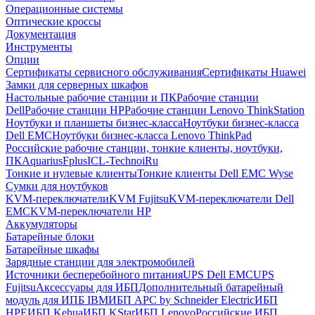
Операционные системы
Оптические кроссы
Документация
Инструменты
Опции
Сертификаты сервисного обслуживания
Сертификаты Huawei
Замки для серверных шкафов
Настольные рабочие станции и ПК
Рабочие станции
Dell
Рабочие станции HP
Рабочие станции Lenovo ThinkStation
Ноутбуки и планшеты бизнес-класса
Ноутбуки бизнес-класса
Dell EMC
Ноутбуки бизнес-класса Lenovo ThinkPad
Российские рабочие станции, тонкие клиенты, ноутбуки,
ПК
Aquarius
Fplus
ICL-Techno
iRu
Тонкие и нулевые клиенты
Тонкие клиенты Dell EMC Wyse
Сумки для ноутбуков
KVM-переключатели
KVM Fujitsu
KVM-переключатели Dell
EMC
KVM-переключатели HP
Аккумуляторы
Батарейные блоки
Батарейные шкафы
Зарядные станции для электромобилей
Источники бесперебойного питания
UPS Dell EMC
UPS
Fujitsu
Аксессуары для ИБП
Дополнительный батарейный
модуль для ИПБ IBM
ИБП APC by Schneider Electric
ИБП
HPE
ИБП Kehua
ИБП KStar
ИБП Lenovo
Российские ИБП