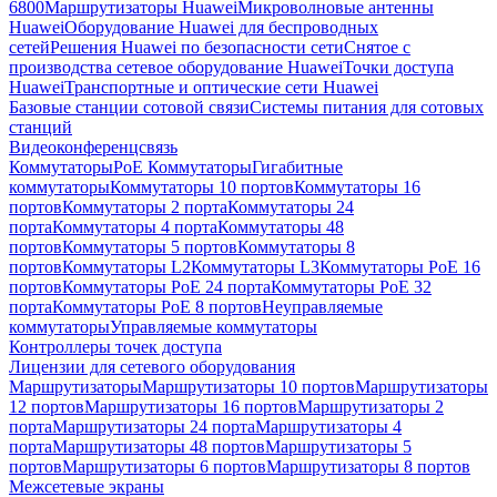
6800
Маршрутизаторы Huawei
Микроволновые антенны
Huawei
Оборудование Huawei для беспроводных
сетей
Решения Huawei по безопасности сети
Снятое с
производства сетевое оборудование Huawei
Точки доступа
Huawei
Транспортные и оптические сети Huawei
Базовые станции сотовой связи
Системы питания для сотовых
станций
Видеоконференцсвязь
Коммутаторы
PoE Коммутаторы
Гигабитные
коммутаторы
Коммутаторы 10 портов
Коммутаторы 16
портов
Коммутаторы 2 порта
Коммутаторы 24
порта
Коммутаторы 4 порта
Коммутаторы 48
портов
Коммутаторы 5 портов
Коммутаторы 8
портов
Коммутаторы L2
Коммутаторы L3
Коммутаторы PoE 16
портов
Коммутаторы PoE 24 порта
Коммутаторы PoE 32
порта
Коммутаторы PoE 8 портов
Неуправляемые
коммутаторы
Управляемые коммутаторы
Контроллеры точек доступа
Лицензии для сетевого оборудования
Маршрутизаторы
Маршрутизаторы 10 портов
Маршрутизаторы
12 портов
Маршрутизаторы 16 портов
Маршрутизаторы 2
порта
Маршрутизаторы 24 порта
Маршрутизаторы 4
порта
Маршрутизаторы 48 портов
Маршрутизаторы 5
портов
Маршрутизаторы 6 портов
Маршрутизаторы 8 портов
Межсетевые экраны