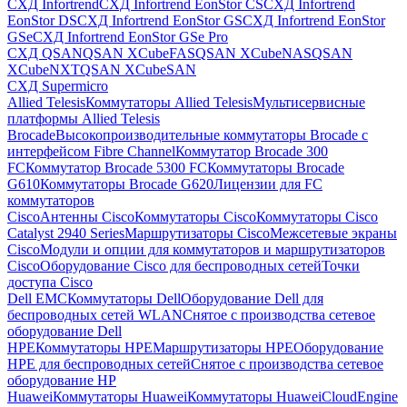
СХД Infortrend
СХД Infortrend EonStor CS
СХД Infortrend
EonStor DS
СХД Infortrend EonStor GS
СХД Infortrend EonStor
GSe
СХД Infortrend EonStor GSe Pro
СХД QSAN
QSAN XCubeFAS
QSAN XCubeNAS
QSAN
XCubeNXT
QSAN XCubeSAN
СХД Supermicro
Allied Telesis
Коммутаторы Allied Telesis
Мультисервисные
платформы Allied Telesis
Brocade
Высокопроизводительные коммутаторы Brocade с
интерфейсом Fibre Channel
Коммутатор Brocade 300
FC
Коммутатор Brocade 5300 FC
Коммутаторы Brocade
G610
Коммутаторы Brocade G620
Лицензии для FC
коммутаторов
Cisco
Антенны Cisco
Коммутаторы Cisco
Коммутаторы Cisco
Catalyst 2940 Series
Маршрутизаторы Cisco
Межсетевые экраны
Cisco
Модули и опции для коммутаторов и маршрутизаторов
Cisco
Оборудование Cisco для беспроводных сетей
Точки
доступа Cisco
Dell EMC
Коммутаторы Dell
Оборудование Dell для
беспроводных сетей WLAN
Снятое с производства сетевое
оборудование Dell
HPE
Коммутаторы HPE
Маршрутизаторы HPE
Оборудование
HPE для беспроводных сетей
Снятое с производства сетевое
оборудование HP
Huawei
Коммутаторы Huawei
Коммутаторы HuaweiCloudEngine