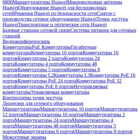
6800
Маршрутизаторы Huawei
Микроволновые антенны
Huawei
Оборудование Huawei для беспроводных
сетей
Решения Huawei по безопасности сети
Снятое с
производства сетевое оборудование Huawei
Точки доступа
Huawei
Транспортные и оптические сети Huawei
Базовые станции сотовой связи
Системы питания для сотовых
станций
Видеоконференцсвязь
Коммутаторы
PoE Коммутаторы
Гигабитные
коммутаторы
Коммутаторы 10 портов
Коммутаторы 16
портов
Коммутаторы 2 порта
Коммутаторы 24
порта
Коммутаторы 4 порта
Коммутаторы 48
портов
Коммутаторы 5 портов
Коммутаторы 8
портов
Коммутаторы L2
Коммутаторы L3
Коммутаторы PoE 16
портов
Коммутаторы PoE 24 порта
Коммутаторы PoE 32
порта
Коммутаторы PoE 8 портов
Неуправляемые
коммутаторы
Управляемые коммутаторы
Контроллеры точек доступа
Лицензии для сетевого оборудования
Маршрутизаторы
Маршрутизаторы 10 портов
Маршрутизаторы
12 портов
Маршрутизаторы 16 портов
Маршрутизаторы 2
порта
Маршрутизаторы 24 порта
Маршрутизаторы 4
порта
Маршрутизаторы 48 портов
Маршрутизаторы 5
портов
Маршрутизаторы 6 портов
Маршрутизаторы 8 портов
Межсетевые экраны