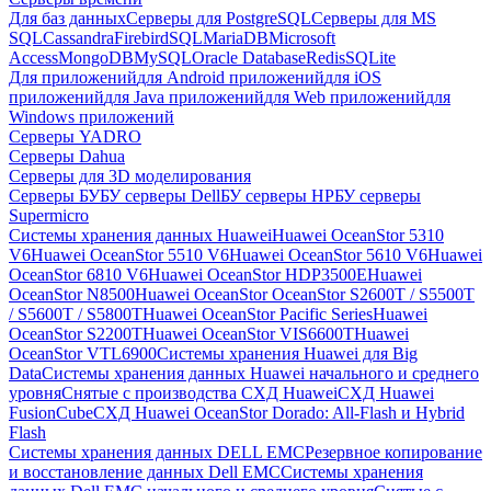
Для баз данных
Серверы для PostgreSQL
Серверы для MS
SQL
Cassandra
FirebirdSQL
MariaDB
Microsoft
Access
MongoDB
MySQL
Oracle Database
Redis
SQLite
Для приложений
для Android приложений
для iOS
приложений
для Java приложений
для Web приложений
для
Windows приложений
Серверы YADRO
Серверы Dahua
Серверы для 3D моделирования
Серверы БУ
БУ серверы Dell
БУ серверы HP
БУ серверы
Supermicro
Системы хранения данных Huawei
Huawei OceanStor 5310
V6
Huawei OceanStor 5510 V6
Huawei OceanStor 5610 V6
Huawei
OceanStor 6810 V6
Huawei OceanStor HDP3500E
Huawei
OceanStor N8500
Huawei OceanStor OceanStor S2600T / S5500T
/ S5600T / S5800T
Huawei OceanStor Pacific Series
Huawei
OceanStor S2200T
Huawei OceanStor VIS6600T
Huawei
OceanStor VTL6900
Системы хранения Huawei для Big
Data
Системы хранения данных Huawei начального и среднего
уровня
Снятые с производства СХД Huawei
СХД Huawei
FusionCube
СХД Huawei OceanStor Dorado: All-Flash и Hybrid
Flash
Системы хранения данных DELL EMC
Резервное копирование
и восстановление данных Dell EMC
Системы хранения