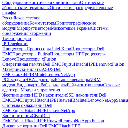
Оборудование оптических линий связи
Оптические
абонентские терминалы
Оптические распределительные
шкафы
Российское сетевое
оборудование
Коммутаторы
Криптографические
модули
Маршрутизаторы
Межсетевые экраны
Системы
обнаружения вторжений
Точки доступа
IP Телефония
Процессоры
Процессоры Intel Xeon
Процессоры Dell
EMC
Процессоры Fujitsu
Процессоры HP
Процессоры
Lenovo
Процессоры xFusion
Оперативная память
Dell EMC
Fujitsu
Hitachi
HPE
Lenovo
xFusion
Материнские платы
ASUS
Dell
EMC
Gooxi
HP
IBM
Intel
Lenovo
NetApp
PCI-модули
HBA-адаптеры
IO-акселлераторы
VRM
модули
Видеокарты
Райзер-карты
Рейд-контроллеры
Сетевые
адаптеры
Модули управления
Жесткие диски
HDD накопители
SSD накопители
Dell
EMC
EMC
Fujitsu
Hitachi
HPE
Huawei
IBM
Intel
Lenovo
NetApp
Samsu
Системы охлаждения
Dell
EMC
Fujitsu
Hitachi
HPE
Lenovo
NetApp
Блоки питания
Cisco
Dell
EMC
Fujitsu
Hitachi
HPE
Huawei
Lenovo
NetApp
xFusion
Дисковые корзины
Dell EMC
Hitachi
HPE