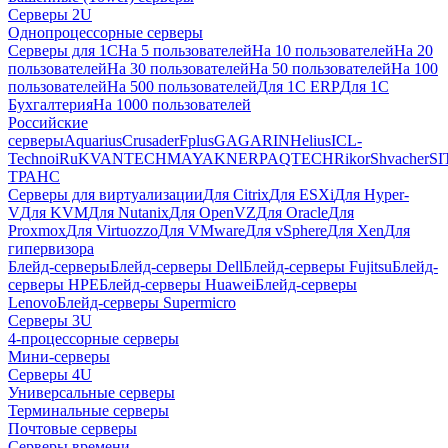
Серверы 2U
Однопроцессорные серверы
Серверы для 1С
На 5 пользователей
На 10 пользователей
На 20
пользователей
На 30 пользователей
На 50 пользователей
На 100
пользователей
На 500 пользователей
Для 1С ERP
Для 1С
Бухгалтерия
На 1000 пользователей
Российские
серверы
Aquarius
Crusader
Fplus
GAGARIN
Helius
ICL-
Techno
iRu
KVANTECH
MAYAK
NERPA
QTECH
Rikor
Shvacher
S
ТРАНС
Серверы для виртуализации
Для Citrix
Для ESXi
Для Hyper-
V
Для KVM
Для Nutanix
Для OpenVZ
Для Oracle
Для
Proxmox
Для Virtuozzo
Для VMware
Для vSphere
Для Xen
Для
гипервизора
Блейд-серверы
Блейд-серверы Dell
Блейд-серверы Fujitsu
Блейд-
серверы HPE
Блейд-серверы Huawei
Блейд-серверы
Lenovo
Блейд-серверы Supermicro
Серверы 3U
4-процессорные серверы
Мини-серверы
Серверы 4U
Универсальные серверы
Терминальные серверы
Почтовые серверы
Серверы времени