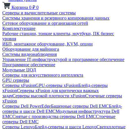
Корзина
0
₽
0
Серверы и вычислительные системы
Системы хранения и резервного копирования данных
Сетевое оборудование и организация сетей
Комплектующие
Рабочие станции, тонкие клиенты, ноутбуки, ПК бизнес
уровня
ИБП, монтажное оборудование, KVM, опции
Оборудование для майнинга
Системы видеонаблюдения
Управление IT-инфраструктурой и программное обеспечение
Программное обеспечение
Модульные ЦОД
Серверы для искусственного интеллекта
GPU серверы
Серверы xFusion
GPU-серверы xFusion
Блейд-серверы
xFusion
Серверы xFusion для критически важных
задач
Серверы высокой плотности xFusion
Стоечные серверы
xFusion
Серверы Dell PowerEdge
Башенные серверы Dell EMC
Блейд-
серверы и шасси Dell EMC
Модульная инфраструктура Dell
EMC
Снятые с производства серверы Dell EMC
Стоечные
серверы Dell EMC
Серверы Lenovo
Блейд-серверы и шасси Lenovo
Сверхплотные