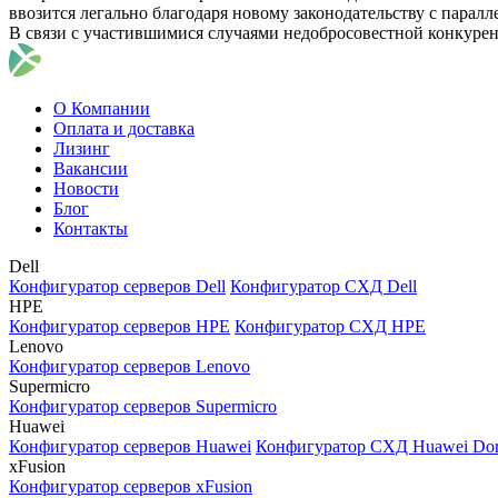
ввозится легально благодаря новому законодательству с парал
В связи с участившимися случаями недобросовестной конкуре
О Компании
Оплата и доставка
Лизинг
Вакансии
Новости
Блог
Контакты
Dell
Конфигуратор серверов Dell
Конфигуратор СХД Dell
HPE
Конфигуратор серверов HPE
Конфигуратор СХД HPE
Lenovo
Конфигуратор серверов Lenovo
Supermicro
Конфигуратор серверов Supermicro
Huawei
Конфигуратор серверов Huawei
Конфигуратор СХД Huawei Do
xFusion
Конфигуратор серверов xFusion