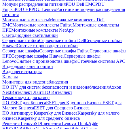
Модули распределения питания
PDU Dell EMC
PDU
Fujitsu
PDU HP
PDU Lenovo
Российские модули распределения
питания
Монтажные комплекты
Монтажные комплекты Dell
EMC
Монтажные комплекты Fujitsu
Монтажные комплекты
HPE
Монтажные комплекты NetApp
Светодиодные светильники
Серверные стойки
Серверные стойки Dell
Серверные стойки
Huawei
Снятые с производства стойки
Серверные шкафы
Серверные шкафы Fujitsu
Серверные шкафы
HPE
Серверные шкафы Huawei
Серверные шкафы
Lenovo
Снятые с производства шкафы
Стоечные системы APC
Видеодомофоны и опции
Видеорегистраторы
Камеры
Мониторы для видеонаблюдения
ПО ITV для систем безопасности и видеонаблюдения
Axxon
Next
Интеллект Лайт
ПО Интеллект
Термокожухи для камер
ПО ESET для Бизнеса
ESET для Крупного Бизнеса
ESET для
Малого Бизнеса
ESET для Среднего Бизнеса
ПО Антивирус Kaspersky для Бизнеса
Kaspersky для малого
бизнеса
Kaspersky для среднего бизнеса
Решения Lenovo
SDI-решения Lenovo ThinkAgile
HPE
3PAR
Alletra
Altair
Aruba
Athonet
Bright Cluster