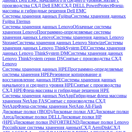
данных Dell EMC начального и среднего уровня
Снятые с
производства СХД Dell EMC
СХД DELL PowerProtect
Флеш-
массивы и гибридные решения Dell EMC
Системы хранения данных Fujitsu
Системы хранения данных
Fujitsu Eternus
Системы хранения данных Lenovo
Облачные системы
хранения Lenovo
Программно-определяемые системы
хранения данных Lenovo
Системы хранения данных Lenovo
Storage
Системы хранения данных Lenovo Storwize
Системы
хранения данных Lenovo ThinkSystem DE
Системы хранения
данных Lenovo ThinkSystem DM
Системы хранения данных
Lenovo ThinkSystem серии DS
Снятые с производства СХД
Lenovo
Системы хранения данных HPE
Программно-определяемые
системы хранения HPE
Резервное копирование и
восстановление данных HPE
Системы хранения данных
начального и среднего уровня HPE
Снятые с производства
СХД HPE
Флеш-массивы и гибридные решения HPE
Cистемы хранения данных NetApp
Гибридные флеш массивы
хранения NetApp FAS
Снятые с производства СХД
NetApp
Флеш-системы хранения NetApp All-Flash
Дисковые полки (JBOD)
Дисковые полки AIC
Дисковые полки
Areca
Дисковые полки DELL
Дисковые полки HP
(HPE)
Дисковые полки INFORTREND
Дисковые полки Lenovo
Российские системы хранения данных
СХД AeroDisk
СХД