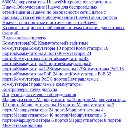
6800
Маршрутизаторы Huawei
Микроволновые антенны
Huawei
Оборудование Huawei для беспроводных
сетей
Решения Huawei по безопасности сети
Снятое с
производства сетевое оборудование Huawei
Точки доступа
Huawei
Транспортные и оптические сети Huawei
Базовые станции сотовой связи
Системы питания для сотовых
станций
Видеоконференцсвязь
Коммутаторы
PoE Коммутаторы
Гигабитные
коммутаторы
Коммутаторы 10 портов
Коммутаторы 16
портов
Коммутаторы 2 порта
Коммутаторы 24
порта
Коммутаторы 4 порта
Коммутаторы 48
портов
Коммутаторы 5 портов
Коммутаторы 8
портов
Коммутаторы L2
Коммутаторы L3
Коммутаторы PoE 16
портов
Коммутаторы PoE 24 порта
Коммутаторы PoE 32
порта
Коммутаторы PoE 8 портов
Неуправляемые
коммутаторы
Управляемые коммутаторы
Контроллеры точек доступа
Лицензии для сетевого оборудования
Маршрутизаторы
Маршрутизаторы 10 портов
Маршрутизаторы
12 портов
Маршрутизаторы 16 портов
Маршрутизаторы 2
порта
Маршрутизаторы 24 порта
Маршрутизаторы 4
порта
Маршрутизаторы 48 портов
Маршрутизаторы 5
портов
Маршрутизаторы 6 портов
Маршрутизаторы 8 портов
Межсетевые экраны