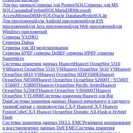
Для баз данных
Серверы для PostgreSQL
Серверы для MS
SQL
Cassandra
FirebirdSQL
MariaDB
Microsoft
Access
MongoDB
MySQL
Oracle Database
Redis
SQLite
Для приложений
для Android приложений
для iOS
приложений
для Java приложений
для Web приложений
для
Windows приложений
Серверы YADRO
Серверы Dahua
Серверы для 3D моделирования
Серверы БУ
БУ серверы Dell
БУ серверы HP
БУ серверы
Supermicro
Системы хранения данных Huawei
Huawei OceanStor 5310
V6
Huawei OceanStor 5510 V6
Huawei OceanStor 5610 V6
Huawei
OceanStor 6810 V6
Huawei OceanStor HDP3500E
Huawei
OceanStor N8500
Huawei OceanStor OceanStor S2600T / S5500T
/ S5600T / S5800T
Huawei OceanStor Pacific Series
Huawei
OceanStor S2200T
Huawei OceanStor VIS6600T
Huawei
OceanStor VTL6900
Системы хранения Huawei для Big
Data
Системы хранения данных Huawei начального и среднего
уровня
Снятые с производства СХД Huawei
СХД Huawei
FusionCube
СХД Huawei OceanStor Dorado: All-Flash и Hybrid
Flash
Системы хранения данных DELL EMC
Резервное копирование
и восстановление данных Dell EMC
Системы хранения