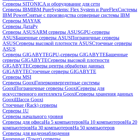
Серверы SITONICA и оборудование для сети
Серверы IBM
IBM PureSystems: Flex System и PureFlex
Системы
IBM Power
Снятые с производства серверные системы IBM
Серверы MAYAK
Серверы ДатаРу
Серверы ASUS
ARM серверы ASUS
GPU-серверы
ASUS
Башенные серверы ASUS
Пограничные серверы
ASUS
Серверы высокой плотности ASUS
Стоечные серверы
ASUS
Серверы GIGABYTE
GPU-серверы GIGABYTE
Башенные
серверы GIGABYTE
Серверы высокой плотности
GIGABYTE
Серверы центра обработки данных
GIGABYTE
Стоечные серверы GIGABYTE
Серверы MSI
Серверы Gooxi
Гиперконвергентные системы
Gooxi
Пограничные серверы Gooxi
Серверы для
искусственного интеллекта Gooxi
Серверы хранения данных
Gooxi
Шасси Gooxi
Стоечные (Rack) серверы
Серверы 1U
Серверы начального уровня
Серверы для офиса
На 5 компьютеров
На 10 компьютеров
На 20
компьютеров
На 30 компьютеров
На 50 компьютеров
Серверы для видеонаблюдения
Башенные (Tower) серверы