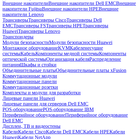
Внешние накопители
Внешние накопители Dell EMC
Внешние
накопители Fujitsu
Внешние накопители HPE
Внешние
накопители Lenovo
Трансиверы
Трансиверы Cisco
Трансиверы Dell
EMC
Трансиверы FS
Трансиверы HPE
Трансиверы
Huawei
Трансиверы Lenovo
Транспондеры
Модули безопасности
Модули безопасности Huawei
Монтажное оборудование
KVM
Кабеленесущие
системы
Кабель
Компоненты медной системы
Компоненты
оптической системы
Организация кабеля
Распределение
питания
Шкафы и стойки
Объединительные платы
Объединительные платы xFusion
Коммутационные модули
Коммутационные панели
Коммутационные розетки
Комплекты и модули для разработки
Лицевые панели Huawei
Лицевые панели для серверов Dell EMC
POS-оборудование
POS-оборудование IBM
Периферийное оборудование
Периферийное оборудование
Dell EMC
Дисплеи, ТВ и видеостены
Кабели
Кабели Cisco
Кабели Dell EMC
Кабели HPE
Кабели
Huawei
Кабели NetApp