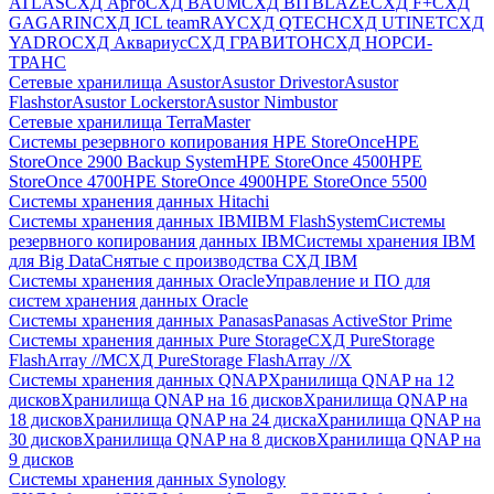
ATLAS
СХД Aрго
СХД BAUM
СХД BITBLAZE
СХД F+
СХД
GAGARIN
СХД ICL teamRAY
СХД QTECH
СХД UTINET
СХД
YADRO
СХД Аквариус
СХД ГРАВИТОН
СХД НОРСИ-
ТРАНС
Сетевые хранилища Asustor
Asustor Drivestor
Asustor
Flashstor
Asustor Lockerstor
Asustor Nimbustor
Сетевые хранилища TerraMaster
Системы резервного копирования HPE StoreOnce
HPE
StoreOnce 2900 Backup System
HPE StoreOnce 4500
HPE
StoreOnce 4700
HPE StoreOnce 4900
HPE StoreOnce 5500
Системы хранения данных Hitachi
Системы хранения данных IBM
IBM FlashSystem
Системы
резервного копирования данных IBM
Системы хранения IBM
для Big Data
Снятые с производства СХД IBM
Системы хранения данных Oracle
Управление и ПО для
систем хранения данных Oracle
Системы хранения данных Panasas
Panasas ActiveStor Prime
Системы хранения данных Pure Storage
СХД PureStorage
FlashArray //M
СХД PureStorage FlashArray //X
Системы хранения данных QNAP
Хранилища QNAP на 12
дисков
Хранилища QNAP на 16 дисков
Хранилища QNAP на
18 дисков
Хранилища QNAP на 24 диска
Хранилища QNAP на
30 дисков
Хранилища QNAP на 8 дисков
Хранилища QNAP на
9 дисков
Системы хранения данных Synology