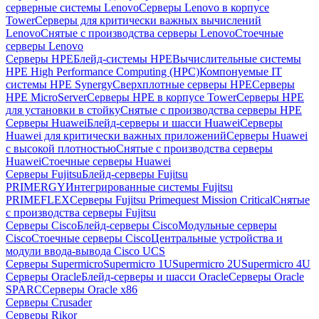
серверные системы Lenovo
Серверы Lenovo в корпусе
Tower
Серверы для критически важных вычислений
Lenovo
Снятые с производства серверы Lenovo
Стоечные
серверы Lenovo
Серверы HPE
Блейд-системы HPE
Вычислительные системы
HPE High Performance Computing (HPC)
Компонуемые IT
системы HPE Synergy
Сверхплотные серверы HPE
Серверы
HPE MicroServer
Серверы HPE в корпусе Tower
Серверы HPE
для установки в стойку
Снятые с производства серверы HPE
Серверы Huawei
Блейд-серверы и шасси Huawei
Серверы
Huawei для критически важных приложений
Серверы Huawei
с высокой плотностью
Снятые с производства серверы
Huawei
Стоечные серверы Huawei
Серверы Fujitsu
Блейд-серверы Fujitsu
PRIMERGY
Интегрированные системы Fujitsu
PRIMEFLEX
Серверы Fujitsu Primequest Mission Critical
Снятые
с производства серверы Fujitsu
Серверы Cisco
Блейд-серверы Cisco
Модульные серверы
Cisco
Стоечные серверы Cisco
Центральные устройства и
модули ввода-вывода Cisco UCS
Серверы Supermicro
Supermicro 1U
Supermicro 2U
Supermicro 4U
Серверы Oracle
Блейд-серверы и шасси Oracle
Серверы Oracle
SPARC
Серверы Oracle x86
Серверы Crusader
Серверы Rikor