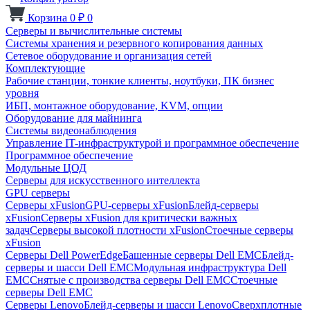
Корзина
0
₽
0
Серверы и вычислительные системы
Системы хранения и резервного копирования данных
Сетевое оборудование и организация сетей
Комплектующие
Рабочие станции, тонкие клиенты, ноутбуки, ПК бизнес
уровня
ИБП, монтажное оборудование, KVM, опции
Оборудование для майнинга
Системы видеонаблюдения
Управление IT-инфраструктурой и программное обеспечение
Программное обеспечение
Модульные ЦОД
Серверы для искусственного интеллекта
GPU серверы
Серверы xFusion
GPU-серверы xFusion
Блейд-серверы
xFusion
Серверы xFusion для критически важных
задач
Серверы высокой плотности xFusion
Стоечные серверы
xFusion
Серверы Dell PowerEdge
Башенные серверы Dell EMC
Блейд-
серверы и шасси Dell EMC
Модульная инфраструктура Dell
EMC
Снятые с производства серверы Dell EMC
Стоечные
серверы Dell EMC
Серверы Lenovo
Блейд-серверы и шасси Lenovo
Сверхплотные