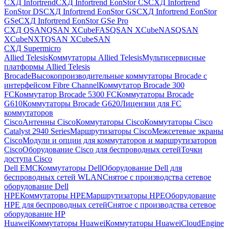
СХД Infortrend
СХД Infortrend EonStor CS
СХД Infortrend
EonStor DS
СХД Infortrend EonStor GS
СХД Infortrend EonStor
GSe
СХД Infortrend EonStor GSe Pro
СХД QSAN
QSAN XCubeFAS
QSAN XCubeNAS
QSAN
XCubeNXT
QSAN XCubeSAN
СХД Supermicro
Allied Telesis
Коммутаторы Allied Telesis
Мультисервисные
платформы Allied Telesis
Brocade
Высокопроизводительные коммутаторы Brocade с
интерфейсом Fibre Channel
Коммутатор Brocade 300
FC
Коммутатор Brocade 5300 FC
Коммутаторы Brocade
G610
Коммутаторы Brocade G620
Лицензии для FC
коммутаторов
Cisco
Антенны Cisco
Коммутаторы Cisco
Коммутаторы Cisco
Catalyst 2940 Series
Маршрутизаторы Cisco
Межсетевые экраны
Cisco
Модули и опции для коммутаторов и маршрутизаторов
Cisco
Оборудование Cisco для беспроводных сетей
Точки
доступа Cisco
Dell EMC
Коммутаторы Dell
Оборудование Dell для
беспроводных сетей WLAN
Снятое с производства сетевое
оборудование Dell
HPE
Коммутаторы HPE
Маршрутизаторы HPE
Оборудование
HPE для беспроводных сетей
Снятое с производства сетевое
оборудование HP
Huawei
Коммутаторы Huawei
Коммутаторы HuaweiCloudEngine