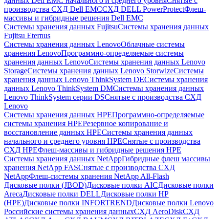
данных Dell EMC начального и среднего уровня
Снятые с
производства СХД Dell EMC
СХД DELL PowerProtect
Флеш-
массивы и гибридные решения Dell EMC
Системы хранения данных Fujitsu
Системы хранения данных
Fujitsu Eternus
Системы хранения данных Lenovo
Облачные системы
хранения Lenovo
Программно-определяемые системы
хранения данных Lenovo
Системы хранения данных Lenovo
Storage
Системы хранения данных Lenovo Storwize
Системы
хранения данных Lenovo ThinkSystem DE
Системы хранения
данных Lenovo ThinkSystem DM
Системы хранения данных
Lenovo ThinkSystem серии DS
Снятые с производства СХД
Lenovo
Системы хранения данных HPE
Программно-определяемые
системы хранения HPE
Резервное копирование и
восстановление данных HPE
Системы хранения данных
начального и среднего уровня HPE
Снятые с производства
СХД HPE
Флеш-массивы и гибридные решения HPE
Cистемы хранения данных NetApp
Гибридные флеш массивы
хранения NetApp FAS
Снятые с производства СХД
NetApp
Флеш-системы хранения NetApp All-Flash
Дисковые полки (JBOD)
Дисковые полки AIC
Дисковые полки
Areca
Дисковые полки DELL
Дисковые полки HP
(HPE)
Дисковые полки INFORTREND
Дисковые полки Lenovo
Российские системы хранения данных
СХД AeroDisk
СХД