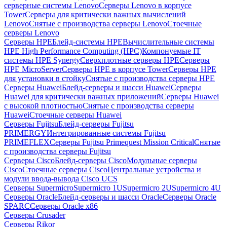
серверные системы Lenovo
Серверы Lenovo в корпусе
Tower
Серверы для критически важных вычислений
Lenovo
Снятые с производства серверы Lenovo
Стоечные
серверы Lenovo
Серверы HPE
Блейд-системы HPE
Вычислительные системы
HPE High Performance Computing (HPC)
Компонуемые IT
системы HPE Synergy
Сверхплотные серверы HPE
Серверы
HPE MicroServer
Серверы HPE в корпусе Tower
Серверы HPE
для установки в стойку
Снятые с производства серверы HPE
Серверы Huawei
Блейд-серверы и шасси Huawei
Серверы
Huawei для критически важных приложений
Серверы Huawei
с высокой плотностью
Снятые с производства серверы
Huawei
Стоечные серверы Huawei
Серверы Fujitsu
Блейд-серверы Fujitsu
PRIMERGY
Интегрированные системы Fujitsu
PRIMEFLEX
Серверы Fujitsu Primequest Mission Critical
Снятые
с производства серверы Fujitsu
Серверы Cisco
Блейд-серверы Cisco
Модульные серверы
Cisco
Стоечные серверы Cisco
Центральные устройства и
модули ввода-вывода Cisco UCS
Серверы Supermicro
Supermicro 1U
Supermicro 2U
Supermicro 4U
Серверы Oracle
Блейд-серверы и шасси Oracle
Серверы Oracle
SPARC
Серверы Oracle x86
Серверы Crusader
Серверы Rikor