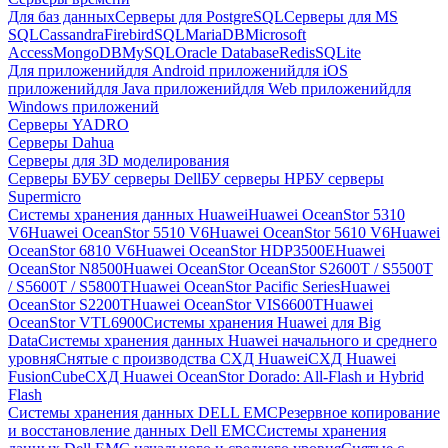
Для баз данных
Серверы для PostgreSQL
Серверы для MS
SQL
Cassandra
FirebirdSQL
MariaDB
Microsoft
Access
MongoDB
MySQL
Oracle Database
Redis
SQLite
Для приложений
для Android приложений
для iOS
приложений
для Java приложений
для Web приложений
для
Windows приложений
Серверы YADRO
Серверы Dahua
Серверы для 3D моделирования
Серверы БУ
БУ серверы Dell
БУ серверы HP
БУ серверы
Supermicro
Системы хранения данных Huawei
Huawei OceanStor 5310
V6
Huawei OceanStor 5510 V6
Huawei OceanStor 5610 V6
Huawei
OceanStor 6810 V6
Huawei OceanStor HDP3500E
Huawei
OceanStor N8500
Huawei OceanStor OceanStor S2600T / S5500T
/ S5600T / S5800T
Huawei OceanStor Pacific Series
Huawei
OceanStor S2200T
Huawei OceanStor VIS6600T
Huawei
OceanStor VTL6900
Системы хранения Huawei для Big
Data
Системы хранения данных Huawei начального и среднего
уровня
Снятые с производства СХД Huawei
СХД Huawei
FusionCube
СХД Huawei OceanStor Dorado: All-Flash и Hybrid
Flash
Системы хранения данных DELL EMC
Резервное копирование
и восстановление данных Dell EMC
Системы хранения