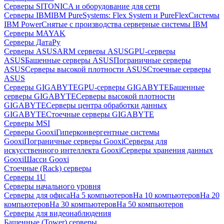
Серверы SITONICA и оборудование для сети
Серверы IBM
IBM PureSystems: Flex System и PureFlex
Системы
IBM Power
Снятые с производства серверные системы IBM
Серверы MAYAK
Серверы ДатаРу
Серверы ASUS
ARM серверы ASUS
GPU-серверы
ASUS
Башенные серверы ASUS
Пограничные серверы
ASUS
Серверы высокой плотности ASUS
Стоечные серверы
ASUS
Серверы GIGABYTE
GPU-серверы GIGABYTE
Башенные
серверы GIGABYTE
Серверы высокой плотности
GIGABYTE
Серверы центра обработки данных
GIGABYTE
Стоечные серверы GIGABYTE
Серверы MSI
Серверы Gooxi
Гиперконвергентные системы
Gooxi
Пограничные серверы Gooxi
Серверы для
искусственного интеллекта Gooxi
Серверы хранения данных
Gooxi
Шасси Gooxi
Стоечные (Rack) серверы
Серверы 1U
Серверы начального уровня
Серверы для офиса
На 5 компьютеров
На 10 компьютеров
На 20
компьютеров
На 30 компьютеров
На 50 компьютеров
Серверы для видеонаблюдения
Башенные (Tower) серверы