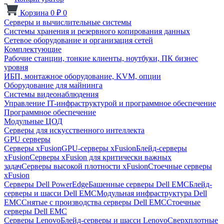
Корзина
0
₽
0
Серверы и вычислительные системы
Системы хранения и резервного копирования данных
Сетевое оборудование и организация сетей
Комплектующие
Рабочие станции, тонкие клиенты, ноутбуки, ПК бизнес
уровня
ИБП, монтажное оборудование, KVM, опции
Оборудование для майнинга
Системы видеонаблюдения
Управление IT-инфраструктурой и программное обеспечение
Программное обеспечение
Модульные ЦОД
Серверы для искусственного интеллекта
GPU серверы
Серверы xFusion
GPU-серверы xFusion
Блейд-серверы
xFusion
Серверы xFusion для критически важных
задач
Серверы высокой плотности xFusion
Стоечные серверы
xFusion
Серверы Dell PowerEdge
Башенные серверы Dell EMC
Блейд-
серверы и шасси Dell EMC
Модульная инфраструктура Dell
EMC
Снятые с производства серверы Dell EMC
Стоечные
серверы Dell EMC
Серверы Lenovo
Блейд-серверы и шасси Lenovo
Сверхплотные