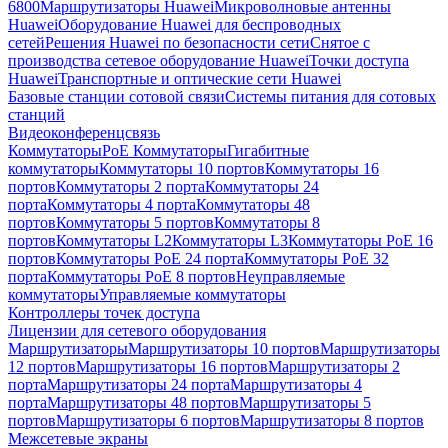
6800
Маршрутизаторы Huawei
Микроволновые антенны
Huawei
Оборудование Huawei для беспроводных
сетей
Решения Huawei по безопасности сети
Снятое с
производства сетевое оборудование Huawei
Точки доступа
Huawei
Транспортные и оптические сети Huawei
Базовые станции сотовой связи
Системы питания для сотовых
станций
Видеоконференцсвязь
Коммутаторы
PoE Коммутаторы
Гигабитные
коммутаторы
Коммутаторы 10 портов
Коммутаторы 16
портов
Коммутаторы 2 порта
Коммутаторы 24
порта
Коммутаторы 4 порта
Коммутаторы 48
портов
Коммутаторы 5 портов
Коммутаторы 8
портов
Коммутаторы L2
Коммутаторы L3
Коммутаторы PoE 16
портов
Коммутаторы PoE 24 порта
Коммутаторы PoE 32
порта
Коммутаторы PoE 8 портов
Неуправляемые
коммутаторы
Управляемые коммутаторы
Контроллеры точек доступа
Лицензии для сетевого оборудования
Маршрутизаторы
Маршрутизаторы 10 портов
Маршрутизаторы
12 портов
Маршрутизаторы 16 портов
Маршрутизаторы 2
порта
Маршрутизаторы 24 порта
Маршрутизаторы 4
порта
Маршрутизаторы 48 портов
Маршрутизаторы 5
портов
Маршрутизаторы 6 портов
Маршрутизаторы 8 портов
Межсетевые экраны