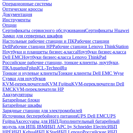
Операционные системы
Оптические кроссы
Документация
Инструменты
Опции
Сертификаты сервисного обслуживания
Сертификаты Huawei
Замки для серверных шкафов
Настольные рабочие станции и ПК
Рабочие станции
Dell
Рабочие станции HP
Рабочие станции Lenovo ThinkStation
Ноутбуки и планшеты бизнес-класса
Ноутбуки бизнес-класса
Dell EMC
Ноутбуки бизнес-класса Lenovo ThinkPad
Российские рабочие станции, тонкие клиенты, ноутбуки,
ПК
Aquarius
Fplus
ICL-Techno
iRu
Тонкие и нулевые клиенты
Тонкие клиенты Dell EMC Wyse
Сумки для ноутбуков
KVM-переключатели
KVM Fujitsu
KVM-переключатели Dell
EMC
KVM-переключатели HP
Аккумуляторы
Батарейные блоки
Батарейные шкафы
Зарядные станции для электромобилей
Источники бесперебойного питания
UPS Dell EMC
UPS
Fujitsu
Аксессуары для ИБП
Дополнительный батарейный
модуль для ИПБ IBM
ИБП APC by Schneider Electric
ИБП
HPE
ИБП Kehua
ИБП KStar
ИБП Lenovo
Российские ИБП