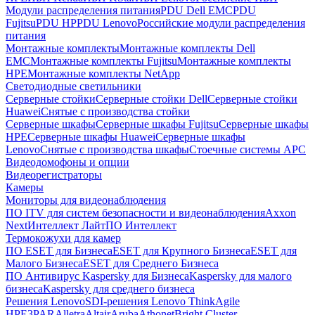
Модули распределения питания
PDU Dell EMC
PDU
Fujitsu
PDU HP
PDU Lenovo
Российские модули распределения
питания
Монтажные комплекты
Монтажные комплекты Dell
EMC
Монтажные комплекты Fujitsu
Монтажные комплекты
HPE
Монтажные комплекты NetApp
Светодиодные светильники
Серверные стойки
Серверные стойки Dell
Серверные стойки
Huawei
Снятые с производства стойки
Серверные шкафы
Серверные шкафы Fujitsu
Серверные шкафы
HPE
Серверные шкафы Huawei
Серверные шкафы
Lenovo
Снятые с производства шкафы
Стоечные системы APC
Видеодомофоны и опции
Видеорегистраторы
Камеры
Мониторы для видеонаблюдения
ПО ITV для систем безопасности и видеонаблюдения
Axxon
Next
Интеллект Лайт
ПО Интеллект
Термокожухи для камер
ПО ESET для Бизнеса
ESET для Крупного Бизнеса
ESET для
Малого Бизнеса
ESET для Среднего Бизнеса
ПО Антивирус Kaspersky для Бизнеса
Kaspersky для малого
бизнеса
Kaspersky для среднего бизнеса
Решения Lenovo
SDI-решения Lenovo ThinkAgile
HPE
3PAR
Alletra
Altair
Aruba
Athonet
Bright Cluster