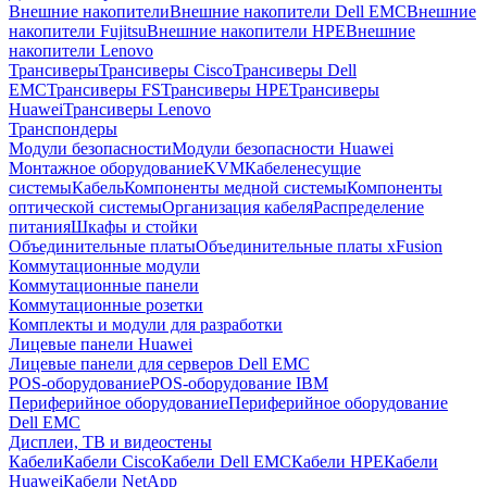
Внешние накопители
Внешние накопители Dell EMC
Внешние
накопители Fujitsu
Внешние накопители HPE
Внешние
накопители Lenovo
Трансиверы
Трансиверы Cisco
Трансиверы Dell
EMC
Трансиверы FS
Трансиверы HPE
Трансиверы
Huawei
Трансиверы Lenovo
Транспондеры
Модули безопасности
Модули безопасности Huawei
Монтажное оборудование
KVM
Кабеленесущие
системы
Кабель
Компоненты медной системы
Компоненты
оптической системы
Организация кабеля
Распределение
питания
Шкафы и стойки
Объединительные платы
Объединительные платы xFusion
Коммутационные модули
Коммутационные панели
Коммутационные розетки
Комплекты и модули для разработки
Лицевые панели Huawei
Лицевые панели для серверов Dell EMC
POS-оборудование
POS-оборудование IBM
Периферийное оборудование
Периферийное оборудование
Dell EMC
Дисплеи, ТВ и видеостены
Кабели
Кабели Cisco
Кабели Dell EMC
Кабели HPE
Кабели
Huawei
Кабели NetApp