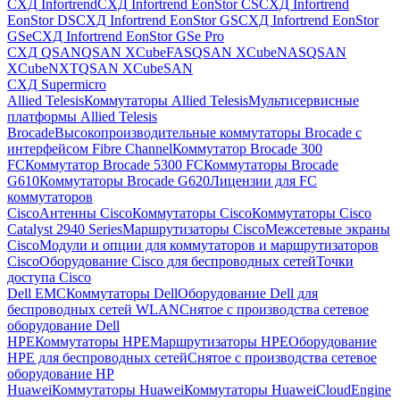
СХД Infortrend
СХД Infortrend EonStor CS
СХД Infortrend
EonStor DS
СХД Infortrend EonStor GS
СХД Infortrend EonStor
GSe
СХД Infortrend EonStor GSe Pro
СХД QSAN
QSAN XCubeFAS
QSAN XCubeNAS
QSAN
XCubeNXT
QSAN XCubeSAN
СХД Supermicro
Allied Telesis
Коммутаторы Allied Telesis
Мультисервисные
платформы Allied Telesis
Brocade
Высокопроизводительные коммутаторы Brocade с
интерфейсом Fibre Channel
Коммутатор Brocade 300
FC
Коммутатор Brocade 5300 FC
Коммутаторы Brocade
G610
Коммутаторы Brocade G620
Лицензии для FC
коммутаторов
Cisco
Антенны Cisco
Коммутаторы Cisco
Коммутаторы Cisco
Catalyst 2940 Series
Маршрутизаторы Cisco
Межсетевые экраны
Cisco
Модули и опции для коммутаторов и маршрутизаторов
Cisco
Оборудование Cisco для беспроводных сетей
Точки
доступа Cisco
Dell EMC
Коммутаторы Dell
Оборудование Dell для
беспроводных сетей WLAN
Снятое с производства сетевое
оборудование Dell
HPE
Коммутаторы HPE
Маршрутизаторы HPE
Оборудование
HPE для беспроводных сетей
Снятое с производства сетевое
оборудование HP
Huawei
Коммутаторы Huawei
Коммутаторы HuaweiCloudEngine