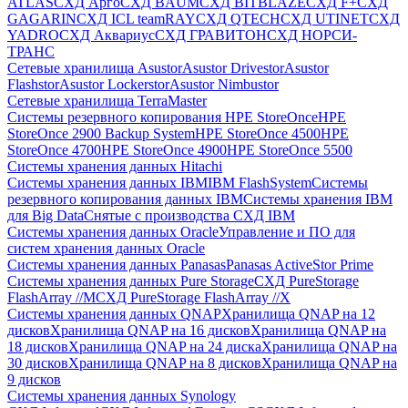
ATLAS
СХД Aрго
СХД BAUM
СХД BITBLAZE
СХД F+
СХД
GAGARIN
СХД ICL teamRAY
СХД QTECH
СХД UTINET
СХД
YADRO
СХД Аквариус
СХД ГРАВИТОН
СХД НОРСИ-
ТРАНС
Сетевые хранилища Asustor
Asustor Drivestor
Asustor
Flashstor
Asustor Lockerstor
Asustor Nimbustor
Сетевые хранилища TerraMaster
Системы резервного копирования HPE StoreOnce
HPE
StoreOnce 2900 Backup System
HPE StoreOnce 4500
HPE
StoreOnce 4700
HPE StoreOnce 4900
HPE StoreOnce 5500
Системы хранения данных Hitachi
Системы хранения данных IBM
IBM FlashSystem
Системы
резервного копирования данных IBM
Системы хранения IBM
для Big Data
Снятые с производства СХД IBM
Системы хранения данных Oracle
Управление и ПО для
систем хранения данных Oracle
Системы хранения данных Panasas
Panasas ActiveStor Prime
Системы хранения данных Pure Storage
СХД PureStorage
FlashArray //M
СХД PureStorage FlashArray //X
Системы хранения данных QNAP
Хранилища QNAP на 12
дисков
Хранилища QNAP на 16 дисков
Хранилища QNAP на
18 дисков
Хранилища QNAP на 24 диска
Хранилища QNAP на
30 дисков
Хранилища QNAP на 8 дисков
Хранилища QNAP на
9 дисков
Системы хранения данных Synology