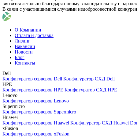
ввозится легально благодаря новому законодательству с парал
В связи с участившимися случаями недобросовестной конкуре
О Компании
Оплата и доставка
Лизинг
Вакансии
Новости
Блог
Контакты
Dell
Конфигуратор серверов Dell
Конфигуратор СХД Dell
HPE
Конфигуратор серверов HPE
Конфигуратор СХД HPE
Lenovo
Конфигуратор серверов Lenovo
Supermicro
Конфигуратор серверов Supermicro
Huawei
Конфигуратор серверов Huawei
Конфигуратор СХД Huawei Do
xFusion
Конфигуратор серверов xFusion