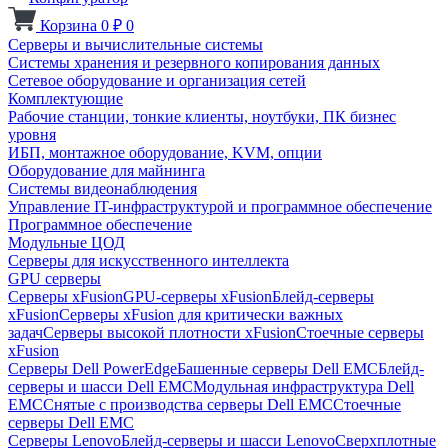
Корзина
0
₽
0
Серверы и вычислительные системы
Системы хранения и резервного копирования данных
Сетевое оборудование и организация сетей
Комплектующие
Рабочие станции, тонкие клиенты, ноутбуки, ПК бизнес
уровня
ИБП, монтажное оборудование, KVM, опции
Оборудование для майнинга
Системы видеонаблюдения
Управление IT-инфраструктурой и программное обеспечение
Программное обеспечение
Модульные ЦОД
Серверы для искусственного интеллекта
GPU серверы
Серверы xFusion
GPU-серверы xFusion
Блейд-серверы
xFusion
Серверы xFusion для критически важных
задач
Серверы высокой плотности xFusion
Стоечные серверы
xFusion
Серверы Dell PowerEdge
Башенные серверы Dell EMC
Блейд-
серверы и шасси Dell EMC
Модульная инфраструктура Dell
EMC
Снятые с производства серверы Dell EMC
Стоечные
серверы Dell EMC
Серверы Lenovo
Блейд-серверы и шасси Lenovo
Сверхплотные