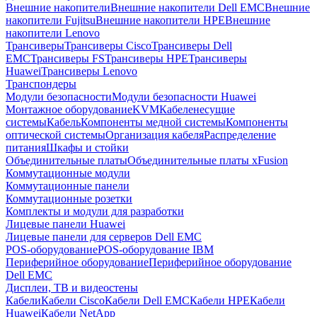
Внешние накопители
Внешние накопители Dell EMC
Внешние
накопители Fujitsu
Внешние накопители HPE
Внешние
накопители Lenovo
Трансиверы
Трансиверы Cisco
Трансиверы Dell
EMC
Трансиверы FS
Трансиверы HPE
Трансиверы
Huawei
Трансиверы Lenovo
Транспондеры
Модули безопасности
Модули безопасности Huawei
Монтажное оборудование
KVM
Кабеленесущие
системы
Кабель
Компоненты медной системы
Компоненты
оптической системы
Организация кабеля
Распределение
питания
Шкафы и стойки
Объединительные платы
Объединительные платы xFusion
Коммутационные модули
Коммутационные панели
Коммутационные розетки
Комплекты и модули для разработки
Лицевые панели Huawei
Лицевые панели для серверов Dell EMC
POS-оборудование
POS-оборудование IBM
Периферийное оборудование
Периферийное оборудование
Dell EMC
Дисплеи, ТВ и видеостены
Кабели
Кабели Cisco
Кабели Dell EMC
Кабели HPE
Кабели
Huawei
Кабели NetApp