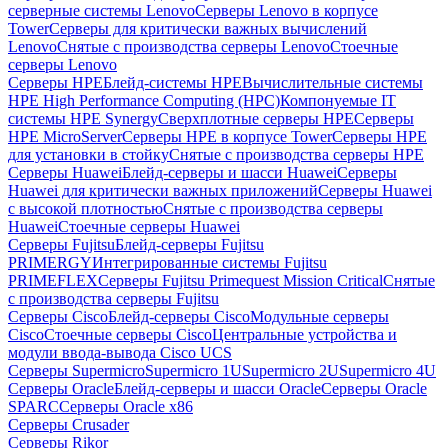
серверные системы Lenovo
Серверы Lenovo в корпусе
Tower
Серверы для критически важных вычислений
Lenovo
Снятые с производства серверы Lenovo
Стоечные
серверы Lenovo
Серверы HPE
Блейд-системы HPE
Вычислительные системы
HPE High Performance Computing (HPC)
Компонуемые IT
системы HPE Synergy
Сверхплотные серверы HPE
Серверы
HPE MicroServer
Серверы HPE в корпусе Tower
Серверы HPE
для установки в стойку
Снятые с производства серверы HPE
Серверы Huawei
Блейд-серверы и шасси Huawei
Серверы
Huawei для критически важных приложений
Серверы Huawei
с высокой плотностью
Снятые с производства серверы
Huawei
Стоечные серверы Huawei
Серверы Fujitsu
Блейд-серверы Fujitsu
PRIMERGY
Интегрированные системы Fujitsu
PRIMEFLEX
Серверы Fujitsu Primequest Mission Critical
Снятые
с производства серверы Fujitsu
Серверы Cisco
Блейд-серверы Cisco
Модульные серверы
Cisco
Стоечные серверы Cisco
Центральные устройства и
модули ввода-вывода Cisco UCS
Серверы Supermicro
Supermicro 1U
Supermicro 2U
Supermicro 4U
Серверы Oracle
Блейд-серверы и шасси Oracle
Серверы Oracle
SPARC
Серверы Oracle x86
Серверы Crusader
Серверы Rikor