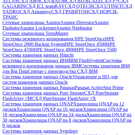
ATLAS
СХД Aрго
СХД BAUM
СХД BITBLAZE
СХД F+
СХД
GAGARIN
СХД ICL teamRAY
СХД QTECH
СХД UTINET
СХД
YADRO
СХД Аквариус
СХД ГРАВИТОН
СХД НОРСИ-
ТРАНС
Сетевые хранилища Asustor
Asustor Drivestor
Asustor
Flashstor
Asustor Lockerstor
Asustor Nimbustor
Сетевые хранилища TerraMaster
Системы резервного копирования HPE StoreOnce
HPE
StoreOnce 2900 Backup System
HPE StoreOnce 4500
HPE
StoreOnce 4700
HPE StoreOnce 4900
HPE StoreOnce 5500
Системы хранения данных Hitachi
Системы хранения данных IBM
IBM FlashSystem
Системы
резервного копирования данных IBM
Системы хранения IBM
для Big Data
Снятые с производства СХД IBM
Системы хранения данных Oracle
Управление и ПО для
систем хранения данных Oracle
Системы хранения данных Panasas
Panasas ActiveStor Prime
Системы хранения данных Pure Storage
СХД PureStorage
FlashArray //M
СХД PureStorage FlashArray //X
Системы хранения данных QNAP
Хранилища QNAP на 12
дисков
Хранилища QNAP на 16 дисков
Хранилища QNAP на
18 дисков
Хранилища QNAP на 24 диска
Хранилища QNAP на
30 дисков
Хранилища QNAP на 8 дисков
Хранилища QNAP на
9 дисков
Системы хранения данных Synology