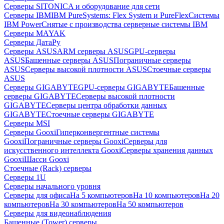
Серверы SITONICA и оборудование для сети
Серверы IBM
IBM PureSystems: Flex System и PureFlex
Системы
IBM Power
Снятые с производства серверные системы IBM
Серверы MAYAK
Серверы ДатаРу
Серверы ASUS
ARM серверы ASUS
GPU-серверы
ASUS
Башенные серверы ASUS
Пограничные серверы
ASUS
Серверы высокой плотности ASUS
Стоечные серверы
ASUS
Серверы GIGABYTE
GPU-серверы GIGABYTE
Башенные
серверы GIGABYTE
Серверы высокой плотности
GIGABYTE
Серверы центра обработки данных
GIGABYTE
Стоечные серверы GIGABYTE
Серверы MSI
Серверы Gooxi
Гиперконвергентные системы
Gooxi
Пограничные серверы Gooxi
Серверы для
искусственного интеллекта Gooxi
Серверы хранения данных
Gooxi
Шасси Gooxi
Стоечные (Rack) серверы
Серверы 1U
Серверы начального уровня
Серверы для офиса
На 5 компьютеров
На 10 компьютеров
На 20
компьютеров
На 30 компьютеров
На 50 компьютеров
Серверы для видеонаблюдения
Башенные (Tower) серверы