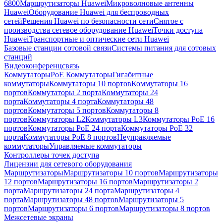
6800
Маршрутизаторы Huawei
Микроволновые антенны
Huawei
Оборудование Huawei для беспроводных
сетей
Решения Huawei по безопасности сети
Снятое с
производства сетевое оборудование Huawei
Точки доступа
Huawei
Транспортные и оптические сети Huawei
Базовые станции сотовой связи
Системы питания для сотовых
станций
Видеоконференцсвязь
Коммутаторы
PoE Коммутаторы
Гигабитные
коммутаторы
Коммутаторы 10 портов
Коммутаторы 16
портов
Коммутаторы 2 порта
Коммутаторы 24
порта
Коммутаторы 4 порта
Коммутаторы 48
портов
Коммутаторы 5 портов
Коммутаторы 8
портов
Коммутаторы L2
Коммутаторы L3
Коммутаторы PoE 16
портов
Коммутаторы PoE 24 порта
Коммутаторы PoE 32
порта
Коммутаторы PoE 8 портов
Неуправляемые
коммутаторы
Управляемые коммутаторы
Контроллеры точек доступа
Лицензии для сетевого оборудования
Маршрутизаторы
Маршрутизаторы 10 портов
Маршрутизаторы
12 портов
Маршрутизаторы 16 портов
Маршрутизаторы 2
порта
Маршрутизаторы 24 порта
Маршрутизаторы 4
порта
Маршрутизаторы 48 портов
Маршрутизаторы 5
портов
Маршрутизаторы 6 портов
Маршрутизаторы 8 портов
Межсетевые экраны