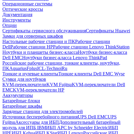
Операционные системы
Оптические кроссы
Документация
Инструменты
Опции
Сертификаты сервисного обслуживания
Сертификаты Huawei
Замки для серверных шкафов
Настольные рабочие станции и ПК
Рабочие станции
Dell
Рабочие станции HP
Рабочие станции Lenovo ThinkStation
Ноутбуки и планшеты бизнес-класса
Ноутбуки бизнес-класса
Dell EMC
Ноутбуки бизнес-класса Lenovo ThinkPad
Российские рабочие станции, тонкие клиенты, ноутбуки,
ПК
Aquarius
Fplus
ICL-Techno
iRu
Тонкие и нулевые клиенты
Тонкие клиенты Dell EMC Wyse
Сумки для ноутбуков
KVM-переключатели
KVM Fujitsu
KVM-переключатели Dell
EMC
KVM-переключатели HP
Аккумуляторы
Батарейные блоки
Батарейные шкафы
Зарядные станции для электромобилей
Источники бесперебойного питания
UPS Dell EMC
UPS
Fujitsu
Аксессуары для ИБП
Дополнительный батарейный
модуль для ИПБ IBM
ИБП APC by Schneider Electric
ИБП
HPE
ИБП Kehua
ИБП KStar
ИБП Lenovo
Российские ИБП