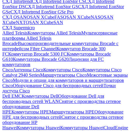
СХД Infortrend
СХД Infortrend EonStor CS
СХД Infortrend
EonStor DS
СХД Infortrend EonStor GS
СХД Infortrend EonStor
GSe
СХД Infortrend EonStor GSe Pro
СХД QSAN
QSAN XCubeFAS
QSAN XCubeNAS
QSAN
XCubeNXT
QSAN XCubeSAN
СХД Supermicro
Allied Telesis
Коммутаторы Allied Telesis
Мультисервисные
платформы Allied Telesis
Brocade
Высокопроизводительные коммутаторы Brocade с
интерфейсом Fibre Channel
Коммутатор Brocade 300
FC
Коммутатор Brocade 5300 FC
Коммутаторы Brocade
G610
Коммутаторы Brocade G620
Лицензии для FC
коммутаторов
Cisco
Антенны Cisco
Коммутаторы Cisco
Коммутаторы Cisco
Catalyst 2940 Series
Маршрутизаторы Cisco
Межсетевые экраны
Cisco
Модули и опции для коммутаторов и маршрутизаторов
Cisco
Оборудование Cisco для беспроводных сетей
Точки
доступа Cisco
Dell EMC
Коммутаторы Dell
Оборудование Dell для
беспроводных сетей WLAN
Снятое с производства сетевое
оборудование Dell
HPE
Коммутаторы HPE
Маршрутизаторы HPE
Оборудование
HPE для беспроводных сетей
Снятое с производства сетевое
оборудование HP
Huawei
Коммутаторы Huawei
Коммутаторы HuaweiCloudEngine