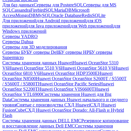
Для баз данных
Серверы для PostgreSQL
Серверы для MS
SQL
Cassandra
FirebirdSQL
MariaDB
Microsoft
Access
MongoDB
MySQL
Oracle Database
Redis
SQLite
Для приложений
для Android приложений
для iOS
приложений
для Java приложений
для Web приложений
для
Windows приложений
Серверы YADRO
Серверы Dahua
Серверы для 3D моделирования
Серверы БУ
БУ серверы Dell
БУ серверы HP
БУ серверы
Supermicro
Системы хранения данных Huawei
Huawei OceanStor 5310
V6
Huawei OceanStor 5510 V6
Huawei OceanStor 5610 V6
Huawei
OceanStor 6810 V6
Huawei OceanStor HDP3500E
Huawei
OceanStor N8500
Huawei OceanStor OceanStor S2600T / S5500T
/ S5600T / S5800T
Huawei OceanStor Pacific Series
Huawei
OceanStor S2200T
Huawei OceanStor VIS6600T
Huawei
OceanStor VTL6900
Системы хранения Huawei для Big
Data
Системы хранения данных Huawei начального и среднего
уровня
Снятые с производства СХД Huawei
СХД Huawei
FusionCube
СХД Huawei OceanStor Dorado: All-Flash и Hybrid
Flash
Системы хранения данных DELL EMC
Резервное копирование
и восстановление данных Dell EMC
Системы хранения