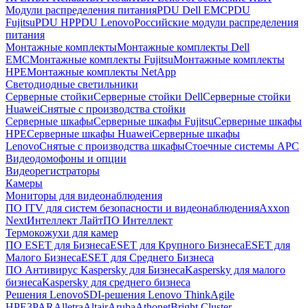
Модули распределения питания
PDU Dell EMC
PDU
Fujitsu
PDU HP
PDU Lenovo
Российские модули распределения
питания
Монтажные комплекты
Монтажные комплекты Dell
EMC
Монтажные комплекты Fujitsu
Монтажные комплекты
HPE
Монтажные комплекты NetApp
Светодиодные светильники
Серверные стойки
Серверные стойки Dell
Серверные стойки
Huawei
Снятые с производства стойки
Серверные шкафы
Серверные шкафы Fujitsu
Серверные шкафы
HPE
Серверные шкафы Huawei
Серверные шкафы
Lenovo
Снятые с производства шкафы
Стоечные системы APC
Видеодомофоны и опции
Видеорегистраторы
Камеры
Мониторы для видеонаблюдения
ПО ITV для систем безопасности и видеонаблюдения
Axxon
Next
Интеллект Лайт
ПО Интеллект
Термокожухи для камер
ПО ESET для Бизнеса
ESET для Крупного Бизнеса
ESET для
Малого Бизнеса
ESET для Среднего Бизнеса
ПО Антивирус Kaspersky для Бизнеса
Kaspersky для малого
бизнеса
Kaspersky для среднего бизнеса
Решения Lenovo
SDI-решения Lenovo ThinkAgile
HPE
3PAR
Alletra
Altair
Aruba
Athonet
Bright Cluster