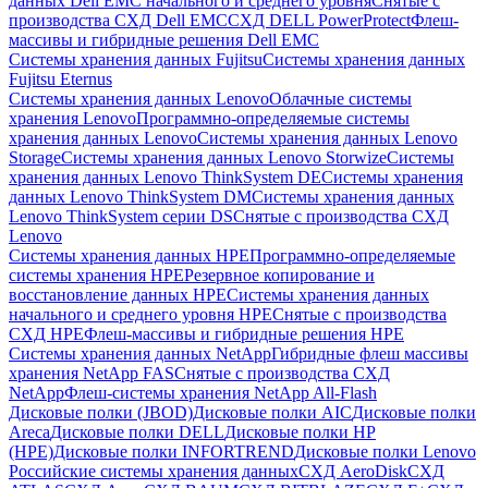
данных Dell EMC начального и среднего уровня
Снятые с
производства СХД Dell EMC
СХД DELL PowerProtect
Флеш-
массивы и гибридные решения Dell EMC
Системы хранения данных Fujitsu
Системы хранения данных
Fujitsu Eternus
Системы хранения данных Lenovo
Облачные системы
хранения Lenovo
Программно-определяемые системы
хранения данных Lenovo
Системы хранения данных Lenovo
Storage
Системы хранения данных Lenovo Storwize
Системы
хранения данных Lenovo ThinkSystem DE
Системы хранения
данных Lenovo ThinkSystem DM
Системы хранения данных
Lenovo ThinkSystem серии DS
Снятые с производства СХД
Lenovo
Системы хранения данных HPE
Программно-определяемые
системы хранения HPE
Резервное копирование и
восстановление данных HPE
Системы хранения данных
начального и среднего уровня HPE
Снятые с производства
СХД HPE
Флеш-массивы и гибридные решения HPE
Cистемы хранения данных NetApp
Гибридные флеш массивы
хранения NetApp FAS
Снятые с производства СХД
NetApp
Флеш-системы хранения NetApp All-Flash
Дисковые полки (JBOD)
Дисковые полки AIC
Дисковые полки
Areca
Дисковые полки DELL
Дисковые полки HP
(HPE)
Дисковые полки INFORTREND
Дисковые полки Lenovo
Российские системы хранения данных
СХД AeroDisk
СХД