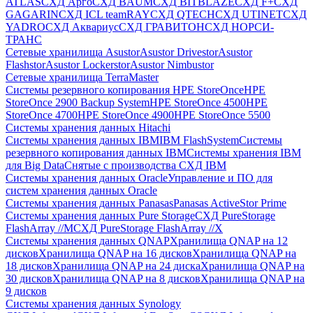
ATLAS
СХД Aрго
СХД BAUM
СХД BITBLAZE
СХД F+
СХД
GAGARIN
СХД ICL teamRAY
СХД QTECH
СХД UTINET
СХД
YADRO
СХД Аквариус
СХД ГРАВИТОН
СХД НОРСИ-
ТРАНС
Сетевые хранилища Asustor
Asustor Drivestor
Asustor
Flashstor
Asustor Lockerstor
Asustor Nimbustor
Сетевые хранилища TerraMaster
Системы резервного копирования HPE StoreOnce
HPE
StoreOnce 2900 Backup System
HPE StoreOnce 4500
HPE
StoreOnce 4700
HPE StoreOnce 4900
HPE StoreOnce 5500
Системы хранения данных Hitachi
Системы хранения данных IBM
IBM FlashSystem
Системы
резервного копирования данных IBM
Системы хранения IBM
для Big Data
Снятые с производства СХД IBM
Системы хранения данных Oracle
Управление и ПО для
систем хранения данных Oracle
Системы хранения данных Panasas
Panasas ActiveStor Prime
Системы хранения данных Pure Storage
СХД PureStorage
FlashArray //M
СХД PureStorage FlashArray //X
Системы хранения данных QNAP
Хранилища QNAP на 12
дисков
Хранилища QNAP на 16 дисков
Хранилища QNAP на
18 дисков
Хранилища QNAP на 24 диска
Хранилища QNAP на
30 дисков
Хранилища QNAP на 8 дисков
Хранилища QNAP на
9 дисков
Системы хранения данных Synology