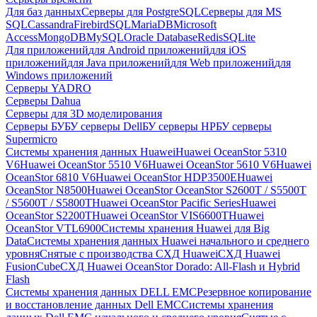
Для баз данных
Серверы для PostgreSQL
Серверы для MS
SQL
Cassandra
FirebirdSQL
MariaDB
Microsoft
Access
MongoDB
MySQL
Oracle Database
Redis
SQLite
Для приложений
для Android приложений
для iOS
приложений
для Java приложений
для Web приложений
для
Windows приложений
Серверы YADRO
Серверы Dahua
Серверы для 3D моделирования
Серверы БУ
БУ серверы Dell
БУ серверы HP
БУ серверы
Supermicro
Системы хранения данных Huawei
Huawei OceanStor 5310
V6
Huawei OceanStor 5510 V6
Huawei OceanStor 5610 V6
Huawei
OceanStor 6810 V6
Huawei OceanStor HDP3500E
Huawei
OceanStor N8500
Huawei OceanStor OceanStor S2600T / S5500T
/ S5600T / S5800T
Huawei OceanStor Pacific Series
Huawei
OceanStor S2200T
Huawei OceanStor VIS6600T
Huawei
OceanStor VTL6900
Системы хранения Huawei для Big
Data
Системы хранения данных Huawei начального и среднего
уровня
Снятые с производства СХД Huawei
СХД Huawei
FusionCube
СХД Huawei OceanStor Dorado: All-Flash и Hybrid
Flash
Системы хранения данных DELL EMC
Резервное копирование
и восстановление данных Dell EMC
Системы хранения