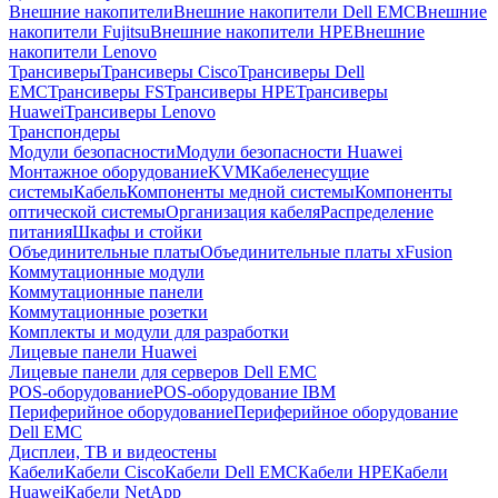
Внешние накопители
Внешние накопители Dell EMC
Внешние
накопители Fujitsu
Внешние накопители HPE
Внешние
накопители Lenovo
Трансиверы
Трансиверы Cisco
Трансиверы Dell
EMC
Трансиверы FS
Трансиверы HPE
Трансиверы
Huawei
Трансиверы Lenovo
Транспондеры
Модули безопасности
Модули безопасности Huawei
Монтажное оборудование
KVM
Кабеленесущие
системы
Кабель
Компоненты медной системы
Компоненты
оптической системы
Организация кабеля
Распределение
питания
Шкафы и стойки
Объединительные платы
Объединительные платы xFusion
Коммутационные модули
Коммутационные панели
Коммутационные розетки
Комплекты и модули для разработки
Лицевые панели Huawei
Лицевые панели для серверов Dell EMC
POS-оборудование
POS-оборудование IBM
Периферийное оборудование
Периферийное оборудование
Dell EMC
Дисплеи, ТВ и видеостены
Кабели
Кабели Cisco
Кабели Dell EMC
Кабели HPE
Кабели
Huawei
Кабели NetApp