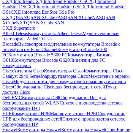
СХД Infortrend
СХД Infortrend EonStor CS
СХД Infortrend
EonStor DS
СХД Infortrend EonStor GS
СХД Infortrend EonStor
GSe
СХД Infortrend EonStor GSe Pro
СХД QSAN
QSAN XCubeFAS
QSAN XCubeNAS
QSAN
XCubeNXT
QSAN XCubeSAN
СХД Supermicro
Allied Telesis
Коммутаторы Allied Telesis
Мультисервисные
платформы Allied Telesis
Brocade
Высокопроизводительные коммутаторы Brocade с
интерфейсом Fibre Channel
Коммутатор Brocade 300
FC
Коммутатор Brocade 5300 FC
Коммутаторы Brocade
G610
Коммутаторы Brocade G620
Лицензии для FC
коммутаторов
Cisco
Антенны Cisco
Коммутаторы Cisco
Коммутаторы Cisco
Catalyst 2940 Series
Маршрутизаторы Cisco
Межсетевые экраны
Cisco
Модули и опции для коммутаторов и маршрутизаторов
Cisco
Оборудование Cisco для беспроводных сетей
Точки
доступа Cisco
Dell EMC
Коммутаторы Dell
Оборудование Dell для
беспроводных сетей WLAN
Снятое с производства сетевое
оборудование Dell
HPE
Коммутаторы HPE
Маршрутизаторы HPE
Оборудование
HPE для беспроводных сетей
Снятое с производства сетевое
оборудование HP
Huawei
Коммутаторы Huawei
Коммутаторы HuaweiCloudEngine