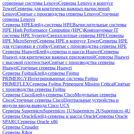
серверные системы Lenovo
Серверы Lenovo в корпусе
Tower
Серверы для критически важных вычислений
Lenovo
Снятые с производства серверы Lenovo
Стоечные
серверы Lenovo
Серверы HPE
Блейд-системы HPE
Вычислительные системы
HPE High Performance Computing (HPC)
Компонуемые IT
системы HPE Synergy
Сверхплотные серверы HPE
Серверы
HPE MicroServer
Серверы HPE в корпусе Tower
Серверы HPE
для установки в стойку
Снятые с производства серверы HPE
Серверы Huawei
Блейд-серверы и шасси Huawei
Серверы
Huawei для критически важных приложений
Серверы Huawei
с высокой плотностью
Снятые с производства серверы
Huawei
Стоечные серверы Huawei
Серверы Fujitsu
Блейд-серверы Fujitsu
PRIMERGY
Интегрированные системы Fujitsu
PRIMEFLEX
Серверы Fujitsu Primequest Mission Critical
Снятые
с производства серверы Fujitsu
Серверы Cisco
Блейд-серверы Cisco
Модульные серверы
Cisco
Стоечные серверы Cisco
Центральные устройства и
модули ввода-вывода Cisco UCS
Серверы Supermicro
Supermicro 1U
Supermicro 2U
Supermicro 4U
Серверы Oracle
Блейд-серверы и шасси Oracle
Серверы Oracle
SPARC
Серверы Oracle x86
Серверы Crusader
Серверы Rikor