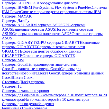
Серверы SITONICA и оборудование для сети
Серверы IBM
IBM PureSystems: Flex System и PureFlex
Системы
IBM Power
Снятые с производства серверные системы IBM
Серверы MAYAK
Серверы ДатаРу
Серверы ASUS
ARM серверы ASUS
GPU-серверы
ASUS
Башенные серверы ASUS
Пограничные серверы
ASUS
Серверы высокой плотности ASUS
Стоечные серверы
ASUS
Серверы GIGABYTE
GPU-серверы GIGABYTE
Башенные
серверы GIGABYTE
Серверы высокой плотности
GIGABYTE
Серверы центра обработки данных
GIGABYTE
Стоечные серверы GIGABYTE
Серверы MSI
Серверы Gooxi
Гиперконвергентные системы
Gooxi
Пограничные серверы Gooxi
Серверы для
искусственного интеллекта Gooxi
Серверы хранения данных
Gooxi
Шасси Gooxi
Стоечные (Rack) серверы
Серверы 1U
Серверы начального уровня
Серверы для офиса
На 5 компьютеров
На 10 компьютеров
На 20
компьютеров
На 30 компьютеров
На 50 компьютеров
Серверы для видеонаблюдения
Башенные (Tower) серверы