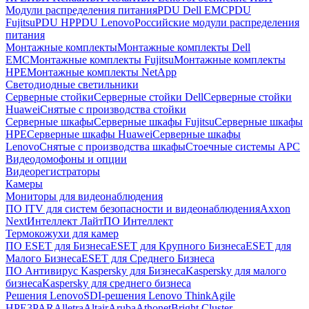
Модули распределения питания
PDU Dell EMC
PDU
Fujitsu
PDU HP
PDU Lenovo
Российские модули распределения
питания
Монтажные комплекты
Монтажные комплекты Dell
EMC
Монтажные комплекты Fujitsu
Монтажные комплекты
HPE
Монтажные комплекты NetApp
Светодиодные светильники
Серверные стойки
Серверные стойки Dell
Серверные стойки
Huawei
Снятые с производства стойки
Серверные шкафы
Серверные шкафы Fujitsu
Серверные шкафы
HPE
Серверные шкафы Huawei
Серверные шкафы
Lenovo
Снятые с производства шкафы
Стоечные системы APC
Видеодомофоны и опции
Видеорегистраторы
Камеры
Мониторы для видеонаблюдения
ПО ITV для систем безопасности и видеонаблюдения
Axxon
Next
Интеллект Лайт
ПО Интеллект
Термокожухи для камер
ПО ESET для Бизнеса
ESET для Крупного Бизнеса
ESET для
Малого Бизнеса
ESET для Среднего Бизнеса
ПО Антивирус Kaspersky для Бизнеса
Kaspersky для малого
бизнеса
Kaspersky для среднего бизнеса
Решения Lenovo
SDI-решения Lenovo ThinkAgile
HPE
3PAR
Alletra
Altair
Aruba
Athonet
Bright Cluster