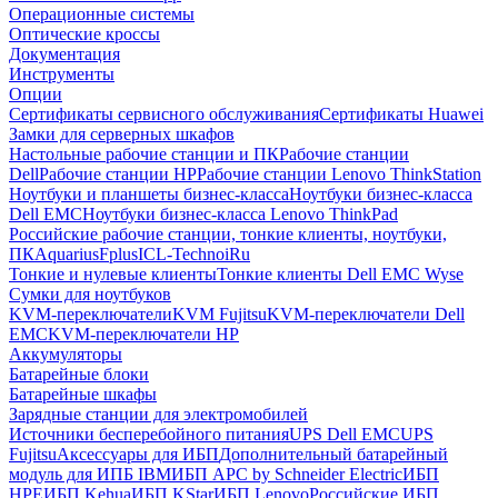
Операционные системы
Оптические кроссы
Документация
Инструменты
Опции
Сертификаты сервисного обслуживания
Сертификаты Huawei
Замки для серверных шкафов
Настольные рабочие станции и ПК
Рабочие станции
Dell
Рабочие станции HP
Рабочие станции Lenovo ThinkStation
Ноутбуки и планшеты бизнес-класса
Ноутбуки бизнес-класса
Dell EMC
Ноутбуки бизнес-класса Lenovo ThinkPad
Российские рабочие станции, тонкие клиенты, ноутбуки,
ПК
Aquarius
Fplus
ICL-Techno
iRu
Тонкие и нулевые клиенты
Тонкие клиенты Dell EMC Wyse
Сумки для ноутбуков
KVM-переключатели
KVM Fujitsu
KVM-переключатели Dell
EMC
KVM-переключатели HP
Аккумуляторы
Батарейные блоки
Батарейные шкафы
Зарядные станции для электромобилей
Источники бесперебойного питания
UPS Dell EMC
UPS
Fujitsu
Аксессуары для ИБП
Дополнительный батарейный
модуль для ИПБ IBM
ИБП APC by Schneider Electric
ИБП
HPE
ИБП Kehua
ИБП KStar
ИБП Lenovo
Российские ИБП