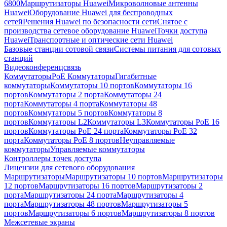
6800
Маршрутизаторы Huawei
Микроволновые антенны
Huawei
Оборудование Huawei для беспроводных
сетей
Решения Huawei по безопасности сети
Снятое с
производства сетевое оборудование Huawei
Точки доступа
Huawei
Транспортные и оптические сети Huawei
Базовые станции сотовой связи
Системы питания для сотовых
станций
Видеоконференцсвязь
Коммутаторы
PoE Коммутаторы
Гигабитные
коммутаторы
Коммутаторы 10 портов
Коммутаторы 16
портов
Коммутаторы 2 порта
Коммутаторы 24
порта
Коммутаторы 4 порта
Коммутаторы 48
портов
Коммутаторы 5 портов
Коммутаторы 8
портов
Коммутаторы L2
Коммутаторы L3
Коммутаторы PoE 16
портов
Коммутаторы PoE 24 порта
Коммутаторы PoE 32
порта
Коммутаторы PoE 8 портов
Неуправляемые
коммутаторы
Управляемые коммутаторы
Контроллеры точек доступа
Лицензии для сетевого оборудования
Маршрутизаторы
Маршрутизаторы 10 портов
Маршрутизаторы
12 портов
Маршрутизаторы 16 портов
Маршрутизаторы 2
порта
Маршрутизаторы 24 порта
Маршрутизаторы 4
порта
Маршрутизаторы 48 портов
Маршрутизаторы 5
портов
Маршрутизаторы 6 портов
Маршрутизаторы 8 портов
Межсетевые экраны