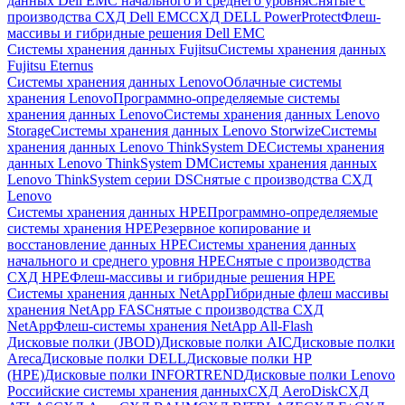
данных Dell EMC начального и среднего уровня
Снятые с
производства СХД Dell EMC
СХД DELL PowerProtect
Флеш-
массивы и гибридные решения Dell EMC
Системы хранения данных Fujitsu
Системы хранения данных
Fujitsu Eternus
Системы хранения данных Lenovo
Облачные системы
хранения Lenovo
Программно-определяемые системы
хранения данных Lenovo
Системы хранения данных Lenovo
Storage
Системы хранения данных Lenovo Storwize
Системы
хранения данных Lenovo ThinkSystem DE
Системы хранения
данных Lenovo ThinkSystem DM
Системы хранения данных
Lenovo ThinkSystem серии DS
Снятые с производства СХД
Lenovo
Системы хранения данных HPE
Программно-определяемые
системы хранения HPE
Резервное копирование и
восстановление данных HPE
Системы хранения данных
начального и среднего уровня HPE
Снятые с производства
СХД HPE
Флеш-массивы и гибридные решения HPE
Cистемы хранения данных NetApp
Гибридные флеш массивы
хранения NetApp FAS
Снятые с производства СХД
NetApp
Флеш-системы хранения NetApp All-Flash
Дисковые полки (JBOD)
Дисковые полки AIC
Дисковые полки
Areca
Дисковые полки DELL
Дисковые полки HP
(HPE)
Дисковые полки INFORTREND
Дисковые полки Lenovo
Российские системы хранения данных
СХД AeroDisk
СХД