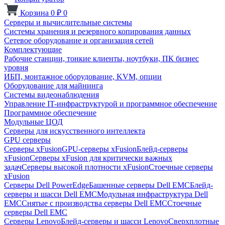
Корзина
0
₽
0
Серверы и вычислительные системы
Системы хранения и резервного копирования данных
Сетевое оборудование и организация сетей
Комплектующие
Рабочие станции, тонкие клиенты, ноутбуки, ПК бизнес
уровня
ИБП, монтажное оборудование, KVM, опции
Оборудование для майнинга
Системы видеонаблюдения
Управление IT-инфраструктурой и программное обеспечение
Программное обеспечение
Модульные ЦОД
Серверы для искусственного интеллекта
GPU серверы
Серверы xFusion
GPU-серверы xFusion
Блейд-серверы
xFusion
Серверы xFusion для критически важных
задач
Серверы высокой плотности xFusion
Стоечные серверы
xFusion
Серверы Dell PowerEdge
Башенные серверы Dell EMC
Блейд-
серверы и шасси Dell EMC
Модульная инфраструктура Dell
EMC
Снятые с производства серверы Dell EMC
Стоечные
серверы Dell EMC
Серверы Lenovo
Блейд-серверы и шасси Lenovo
Сверхплотные