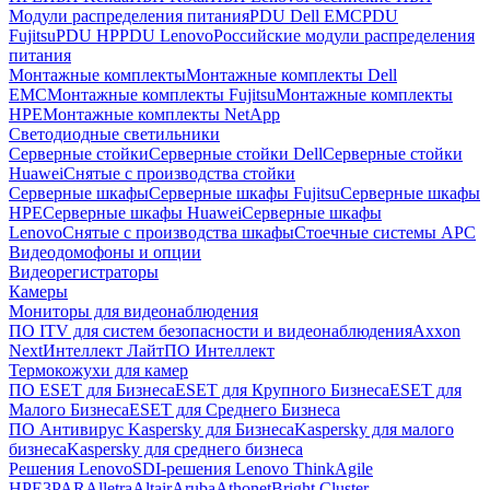
Модули распределения питания
PDU Dell EMC
PDU
Fujitsu
PDU HP
PDU Lenovo
Российские модули распределения
питания
Монтажные комплекты
Монтажные комплекты Dell
EMC
Монтажные комплекты Fujitsu
Монтажные комплекты
HPE
Монтажные комплекты NetApp
Светодиодные светильники
Серверные стойки
Серверные стойки Dell
Серверные стойки
Huawei
Снятые с производства стойки
Серверные шкафы
Серверные шкафы Fujitsu
Серверные шкафы
HPE
Серверные шкафы Huawei
Серверные шкафы
Lenovo
Снятые с производства шкафы
Стоечные системы APC
Видеодомофоны и опции
Видеорегистраторы
Камеры
Мониторы для видеонаблюдения
ПО ITV для систем безопасности и видеонаблюдения
Axxon
Next
Интеллект Лайт
ПО Интеллект
Термокожухи для камер
ПО ESET для Бизнеса
ESET для Крупного Бизнеса
ESET для
Малого Бизнеса
ESET для Среднего Бизнеса
ПО Антивирус Kaspersky для Бизнеса
Kaspersky для малого
бизнеса
Kaspersky для среднего бизнеса
Решения Lenovo
SDI-решения Lenovo ThinkAgile
HPE
3PAR
Alletra
Altair
Aruba
Athonet
Bright Cluster