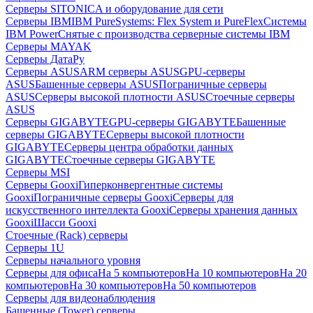
Серверы SITONICA и оборудование для сети
Серверы IBM
IBM PureSystems: Flex System и PureFlex
Системы
IBM Power
Снятые с производства серверные системы IBM
Серверы MAYAK
Серверы ДатаРу
Серверы ASUS
ARM серверы ASUS
GPU-серверы
ASUS
Башенные серверы ASUS
Пограничные серверы
ASUS
Серверы высокой плотности ASUS
Стоечные серверы
ASUS
Серверы GIGABYTE
GPU-серверы GIGABYTE
Башенные
серверы GIGABYTE
Серверы высокой плотности
GIGABYTE
Серверы центра обработки данных
GIGABYTE
Стоечные серверы GIGABYTE
Серверы MSI
Серверы Gooxi
Гиперконвергентные системы
Gooxi
Пограничные серверы Gooxi
Серверы для
искусственного интеллекта Gooxi
Серверы хранения данных
Gooxi
Шасси Gooxi
Стоечные (Rack) серверы
Серверы 1U
Серверы начального уровня
Серверы для офиса
На 5 компьютеров
На 10 компьютеров
На 20
компьютеров
На 30 компьютеров
На 50 компьютеров
Серверы для видеонаблюдения
Башенные (Tower) серверы