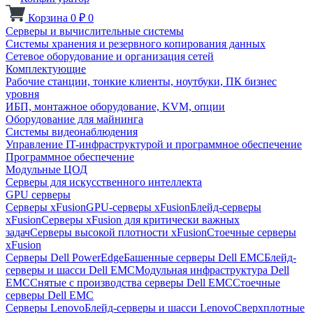
Корзина
0
₽
0
Серверы и вычислительные системы
Системы хранения и резервного копирования данных
Сетевое оборудование и организация сетей
Комплектующие
Рабочие станции, тонкие клиенты, ноутбуки, ПК бизнес
уровня
ИБП, монтажное оборудование, KVM, опции
Оборудование для майнинга
Системы видеонаблюдения
Управление IT-инфраструктурой и программное обеспечение
Программное обеспечение
Модульные ЦОД
Серверы для искусственного интеллекта
GPU серверы
Серверы xFusion
GPU-серверы xFusion
Блейд-серверы
xFusion
Серверы xFusion для критически важных
задач
Серверы высокой плотности xFusion
Стоечные серверы
xFusion
Серверы Dell PowerEdge
Башенные серверы Dell EMC
Блейд-
серверы и шасси Dell EMC
Модульная инфраструктура Dell
EMC
Снятые с производства серверы Dell EMC
Стоечные
серверы Dell EMC
Серверы Lenovo
Блейд-серверы и шасси Lenovo
Сверхплотные