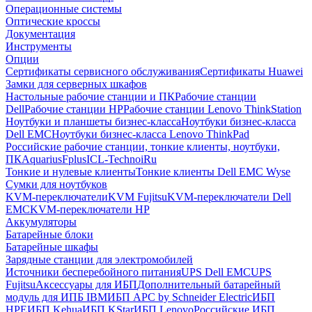
Операционные системы
Оптические кроссы
Документация
Инструменты
Опции
Сертификаты сервисного обслуживания
Сертификаты Huawei
Замки для серверных шкафов
Настольные рабочие станции и ПК
Рабочие станции
Dell
Рабочие станции HP
Рабочие станции Lenovo ThinkStation
Ноутбуки и планшеты бизнес-класса
Ноутбуки бизнес-класса
Dell EMC
Ноутбуки бизнес-класса Lenovo ThinkPad
Российские рабочие станции, тонкие клиенты, ноутбуки,
ПК
Aquarius
Fplus
ICL-Techno
iRu
Тонкие и нулевые клиенты
Тонкие клиенты Dell EMC Wyse
Сумки для ноутбуков
KVM-переключатели
KVM Fujitsu
KVM-переключатели Dell
EMC
KVM-переключатели HP
Аккумуляторы
Батарейные блоки
Батарейные шкафы
Зарядные станции для электромобилей
Источники бесперебойного питания
UPS Dell EMC
UPS
Fujitsu
Аксессуары для ИБП
Дополнительный батарейный
модуль для ИПБ IBM
ИБП APC by Schneider Electric
ИБП
HPE
ИБП Kehua
ИБП KStar
ИБП Lenovo
Российские ИБП