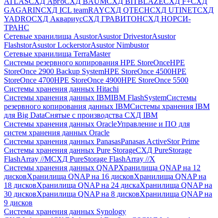
ATLAS
СХД Aрго
СХД BAUM
СХД BITBLAZE
СХД F+
СХД
GAGARIN
СХД ICL teamRAY
СХД QTECH
СХД UTINET
СХД
YADRO
СХД Аквариус
СХД ГРАВИТОН
СХД НОРСИ-
ТРАНС
Сетевые хранилища Asustor
Asustor Drivestor
Asustor
Flashstor
Asustor Lockerstor
Asustor Nimbustor
Сетевые хранилища TerraMaster
Системы резервного копирования HPE StoreOnce
HPE
StoreOnce 2900 Backup System
HPE StoreOnce 4500
HPE
StoreOnce 4700
HPE StoreOnce 4900
HPE StoreOnce 5500
Системы хранения данных Hitachi
Системы хранения данных IBM
IBM FlashSystem
Системы
резервного копирования данных IBM
Системы хранения IBM
для Big Data
Снятые с производства СХД IBM
Системы хранения данных Oracle
Управление и ПО для
систем хранения данных Oracle
Системы хранения данных Panasas
Panasas ActiveStor Prime
Системы хранения данных Pure Storage
СХД PureStorage
FlashArray //M
СХД PureStorage FlashArray //X
Системы хранения данных QNAP
Хранилища QNAP на 12
дисков
Хранилища QNAP на 16 дисков
Хранилища QNAP на
18 дисков
Хранилища QNAP на 24 диска
Хранилища QNAP на
30 дисков
Хранилища QNAP на 8 дисков
Хранилища QNAP на
9 дисков
Системы хранения данных Synology