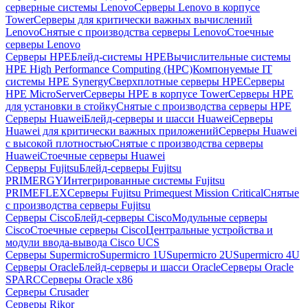
серверные системы Lenovo
Серверы Lenovo в корпусе
Tower
Серверы для критически важных вычислений
Lenovo
Снятые с производства серверы Lenovo
Стоечные
серверы Lenovo
Серверы HPE
Блейд-системы HPE
Вычислительные системы
HPE High Performance Computing (HPC)
Компонуемые IT
системы HPE Synergy
Сверхплотные серверы HPE
Серверы
HPE MicroServer
Серверы HPE в корпусе Tower
Серверы HPE
для установки в стойку
Снятые с производства серверы HPE
Серверы Huawei
Блейд-серверы и шасси Huawei
Серверы
Huawei для критически важных приложений
Серверы Huawei
с высокой плотностью
Снятые с производства серверы
Huawei
Стоечные серверы Huawei
Серверы Fujitsu
Блейд-серверы Fujitsu
PRIMERGY
Интегрированные системы Fujitsu
PRIMEFLEX
Серверы Fujitsu Primequest Mission Critical
Снятые
с производства серверы Fujitsu
Серверы Cisco
Блейд-серверы Cisco
Модульные серверы
Cisco
Стоечные серверы Cisco
Центральные устройства и
модули ввода-вывода Cisco UCS
Серверы Supermicro
Supermicro 1U
Supermicro 2U
Supermicro 4U
Серверы Oracle
Блейд-серверы и шасси Oracle
Серверы Oracle
SPARC
Серверы Oracle x86
Серверы Crusader
Серверы Rikor