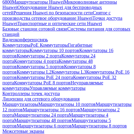
6800
Маршрутизаторы Huawei
Микроволновые антенны
Huawei
Оборудование Huawei для беспроводных
сетей
Решения Huawei по безопасности сети
Снятое с
производства сетевое оборудование Huawei
Точки доступа
Huawei
Транспортные и оптические сети Huawei
Базовые станции сотовой связи
Системы питания для сотовых
станций
Видеоконференцсвязь
Коммутаторы
PoE Коммутаторы
Гигабитные
коммутаторы
Коммутаторы 10 портов
Коммутаторы 16
портов
Коммутаторы 2 порта
Коммутаторы 24
порта
Коммутаторы 4 порта
Коммутаторы 48
портов
Коммутаторы 5 портов
Коммутаторы 8
портов
Коммутаторы L2
Коммутаторы L3
Коммутаторы PoE 16
портов
Коммутаторы PoE 24 порта
Коммутаторы PoE 32
порта
Коммутаторы PoE 8 портов
Неуправляемые
коммутаторы
Управляемые коммутаторы
Контроллеры точек доступа
Лицензии для сетевого оборудования
Маршрутизаторы
Маршрутизаторы 10 портов
Маршрутизаторы
12 портов
Маршрутизаторы 16 портов
Маршрутизаторы 2
порта
Маршрутизаторы 24 порта
Маршрутизаторы 4
порта
Маршрутизаторы 48 портов
Маршрутизаторы 5
портов
Маршрутизаторы 6 портов
Маршрутизаторы 8 портов
Межсетевые экраны