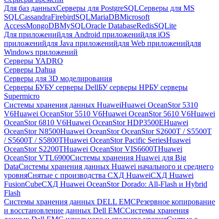
Для баз данных
Серверы для PostgreSQL
Серверы для MS
SQL
Cassandra
FirebirdSQL
MariaDB
Microsoft
Access
MongoDB
MySQL
Oracle Database
Redis
SQLite
Для приложений
для Android приложений
для iOS
приложений
для Java приложений
для Web приложений
для
Windows приложений
Серверы YADRO
Серверы Dahua
Серверы для 3D моделирования
Серверы БУ
БУ серверы Dell
БУ серверы HP
БУ серверы
Supermicro
Системы хранения данных Huawei
Huawei OceanStor 5310
V6
Huawei OceanStor 5510 V6
Huawei OceanStor 5610 V6
Huawei
OceanStor 6810 V6
Huawei OceanStor HDP3500E
Huawei
OceanStor N8500
Huawei OceanStor OceanStor S2600T / S5500T
/ S5600T / S5800T
Huawei OceanStor Pacific Series
Huawei
OceanStor S2200T
Huawei OceanStor VIS6600T
Huawei
OceanStor VTL6900
Системы хранения Huawei для Big
Data
Системы хранения данных Huawei начального и среднего
уровня
Снятые с производства СХД Huawei
СХД Huawei
FusionCube
СХД Huawei OceanStor Dorado: All-Flash и Hybrid
Flash
Системы хранения данных DELL EMC
Резервное копирование
и восстановление данных Dell EMC
Системы хранения