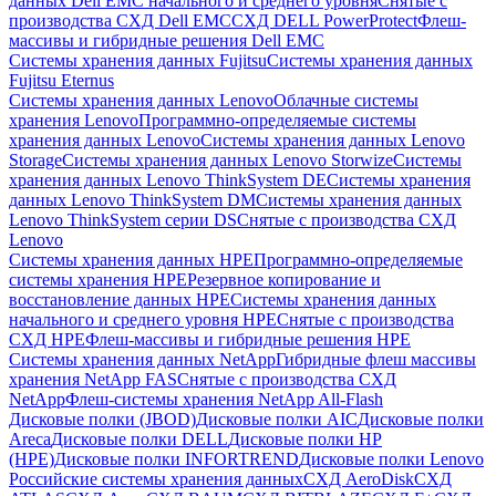
данных Dell EMC начального и среднего уровня
Снятые с
производства СХД Dell EMC
СХД DELL PowerProtect
Флеш-
массивы и гибридные решения Dell EMC
Системы хранения данных Fujitsu
Системы хранения данных
Fujitsu Eternus
Системы хранения данных Lenovo
Облачные системы
хранения Lenovo
Программно-определяемые системы
хранения данных Lenovo
Системы хранения данных Lenovo
Storage
Системы хранения данных Lenovo Storwize
Системы
хранения данных Lenovo ThinkSystem DE
Системы хранения
данных Lenovo ThinkSystem DM
Системы хранения данных
Lenovo ThinkSystem серии DS
Снятые с производства СХД
Lenovo
Системы хранения данных HPE
Программно-определяемые
системы хранения HPE
Резервное копирование и
восстановление данных HPE
Системы хранения данных
начального и среднего уровня HPE
Снятые с производства
СХД HPE
Флеш-массивы и гибридные решения HPE
Cистемы хранения данных NetApp
Гибридные флеш массивы
хранения NetApp FAS
Снятые с производства СХД
NetApp
Флеш-системы хранения NetApp All-Flash
Дисковые полки (JBOD)
Дисковые полки AIC
Дисковые полки
Areca
Дисковые полки DELL
Дисковые полки HP
(HPE)
Дисковые полки INFORTREND
Дисковые полки Lenovo
Российские системы хранения данных
СХД AeroDisk
СХД