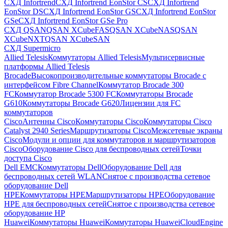
СХД Infortrend
СХД Infortrend EonStor CS
СХД Infortrend
EonStor DS
СХД Infortrend EonStor GS
СХД Infortrend EonStor
GSe
СХД Infortrend EonStor GSe Pro
СХД QSAN
QSAN XCubeFAS
QSAN XCubeNAS
QSAN
XCubeNXT
QSAN XCubeSAN
СХД Supermicro
Allied Telesis
Коммутаторы Allied Telesis
Мультисервисные
платформы Allied Telesis
Brocade
Высокопроизводительные коммутаторы Brocade с
интерфейсом Fibre Channel
Коммутатор Brocade 300
FC
Коммутатор Brocade 5300 FC
Коммутаторы Brocade
G610
Коммутаторы Brocade G620
Лицензии для FC
коммутаторов
Cisco
Антенны Cisco
Коммутаторы Cisco
Коммутаторы Cisco
Catalyst 2940 Series
Маршрутизаторы Cisco
Межсетевые экраны
Cisco
Модули и опции для коммутаторов и маршрутизаторов
Cisco
Оборудование Cisco для беспроводных сетей
Точки
доступа Cisco
Dell EMC
Коммутаторы Dell
Оборудование Dell для
беспроводных сетей WLAN
Снятое с производства сетевое
оборудование Dell
HPE
Коммутаторы HPE
Маршрутизаторы HPE
Оборудование
HPE для беспроводных сетей
Снятое с производства сетевое
оборудование HP
Huawei
Коммутаторы Huawei
Коммутаторы HuaweiCloudEngine