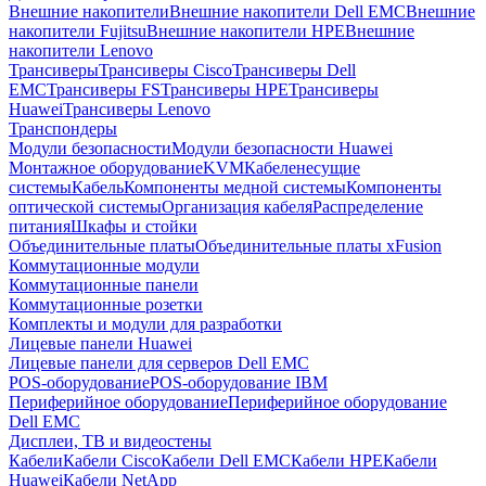
Внешние накопители
Внешние накопители Dell EMC
Внешние
накопители Fujitsu
Внешние накопители HPE
Внешние
накопители Lenovo
Трансиверы
Трансиверы Cisco
Трансиверы Dell
EMC
Трансиверы FS
Трансиверы HPE
Трансиверы
Huawei
Трансиверы Lenovo
Транспондеры
Модули безопасности
Модули безопасности Huawei
Монтажное оборудование
KVM
Кабеленесущие
системы
Кабель
Компоненты медной системы
Компоненты
оптической системы
Организация кабеля
Распределение
питания
Шкафы и стойки
Объединительные платы
Объединительные платы xFusion
Коммутационные модули
Коммутационные панели
Коммутационные розетки
Комплекты и модули для разработки
Лицевые панели Huawei
Лицевые панели для серверов Dell EMC
POS-оборудование
POS-оборудование IBM
Периферийное оборудование
Периферийное оборудование
Dell EMC
Дисплеи, ТВ и видеостены
Кабели
Кабели Cisco
Кабели Dell EMC
Кабели HPE
Кабели
Huawei
Кабели NetApp