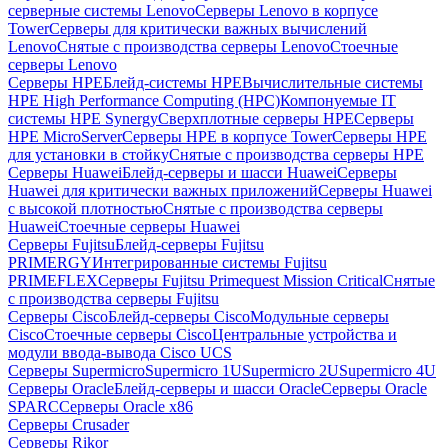
серверные системы Lenovo
Серверы Lenovo в корпусе
Tower
Серверы для критически важных вычислений
Lenovo
Снятые с производства серверы Lenovo
Стоечные
серверы Lenovo
Серверы HPE
Блейд-системы HPE
Вычислительные системы
HPE High Performance Computing (HPC)
Компонуемые IT
системы HPE Synergy
Сверхплотные серверы HPE
Серверы
HPE MicroServer
Серверы HPE в корпусе Tower
Серверы HPE
для установки в стойку
Снятые с производства серверы HPE
Серверы Huawei
Блейд-серверы и шасси Huawei
Серверы
Huawei для критически важных приложений
Серверы Huawei
с высокой плотностью
Снятые с производства серверы
Huawei
Стоечные серверы Huawei
Серверы Fujitsu
Блейд-серверы Fujitsu
PRIMERGY
Интегрированные системы Fujitsu
PRIMEFLEX
Серверы Fujitsu Primequest Mission Critical
Снятые
с производства серверы Fujitsu
Серверы Cisco
Блейд-серверы Cisco
Модульные серверы
Cisco
Стоечные серверы Cisco
Центральные устройства и
модули ввода-вывода Cisco UCS
Серверы Supermicro
Supermicro 1U
Supermicro 2U
Supermicro 4U
Серверы Oracle
Блейд-серверы и шасси Oracle
Серверы Oracle
SPARC
Серверы Oracle x86
Серверы Crusader
Серверы Rikor