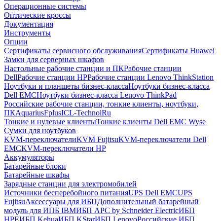
Операционные системы
Оптические кроссы
Документация
Инструменты
Опции
Сертификаты сервисного обслуживания
Сертификаты Huawei
Замки для серверных шкафов
Настольные рабочие станции и ПК
Рабочие станции
Dell
Рабочие станции HP
Рабочие станции Lenovo ThinkStation
Ноутбуки и планшеты бизнес-класса
Ноутбуки бизнес-класса
Dell EMC
Ноутбуки бизнес-класса Lenovo ThinkPad
Российские рабочие станции, тонкие клиенты, ноутбуки,
ПК
Aquarius
Fplus
ICL-Techno
iRu
Тонкие и нулевые клиенты
Тонкие клиенты Dell EMC Wyse
Сумки для ноутбуков
KVM-переключатели
KVM Fujitsu
KVM-переключатели Dell
EMC
KVM-переключатели HP
Аккумуляторы
Батарейные блоки
Батарейные шкафы
Зарядные станции для электромобилей
Источники бесперебойного питания
UPS Dell EMC
UPS
Fujitsu
Аксессуары для ИБП
Дополнительный батарейный
модуль для ИПБ IBM
ИБП APC by Schneider Electric
ИБП
HPE
ИБП Kehua
ИБП KStar
ИБП Lenovo
Российские ИБП