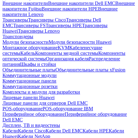
Внешние накопители
Внешние накопители Dell EMC
Внешние
накопители Fujitsu
Внешние накопители HPE
Внешние
накопители Lenovo
Трансиверы
Трансиверы Cisco
Трансиверы Dell
EMC
Трансиверы FS
Трансиверы HPE
Трансиверы
Huawei
Трансиверы Lenovo
Транспондеры
Модули безопасности
Модули безопасности Huawei
Монтажное оборудование
KVM
Кабеленесущие
системы
Кабель
Компоненты медной системы
Компоненты
оптической системы
Организация кабеля
Распределение
питания
Шкафы и стойки
Объединительные платы
Объединительные платы xFusion
Коммутационные модули
Коммутационные панели
Коммутационные розетки
Комплекты и модули для разработки
Лицевые панели Huawei
Лицевые панели для серверов Dell EMC
POS-оборудование
POS-оборудование IBM
Периферийное оборудование
Периферийное оборудование
Dell EMC
Дисплеи, ТВ и видеостены
Кабели
Кабели Cisco
Кабели Dell EMC
Кабели HPE
Кабели
Huawei
Кабели NetApp