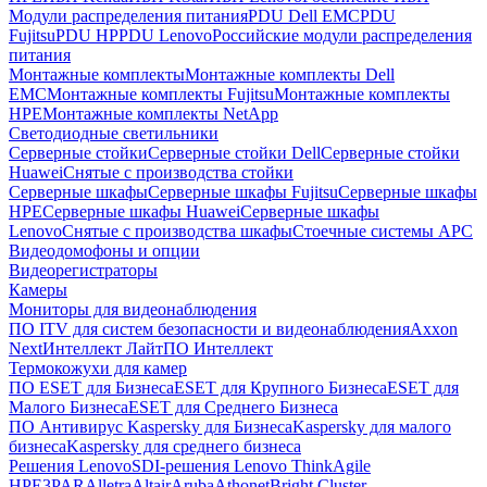
Модули распределения питания
PDU Dell EMC
PDU
Fujitsu
PDU HP
PDU Lenovo
Российские модули распределения
питания
Монтажные комплекты
Монтажные комплекты Dell
EMC
Монтажные комплекты Fujitsu
Монтажные комплекты
HPE
Монтажные комплекты NetApp
Светодиодные светильники
Серверные стойки
Серверные стойки Dell
Серверные стойки
Huawei
Снятые с производства стойки
Серверные шкафы
Серверные шкафы Fujitsu
Серверные шкафы
HPE
Серверные шкафы Huawei
Серверные шкафы
Lenovo
Снятые с производства шкафы
Стоечные системы APC
Видеодомофоны и опции
Видеорегистраторы
Камеры
Мониторы для видеонаблюдения
ПО ITV для систем безопасности и видеонаблюдения
Axxon
Next
Интеллект Лайт
ПО Интеллект
Термокожухи для камер
ПО ESET для Бизнеса
ESET для Крупного Бизнеса
ESET для
Малого Бизнеса
ESET для Среднего Бизнеса
ПО Антивирус Kaspersky для Бизнеса
Kaspersky для малого
бизнеса
Kaspersky для среднего бизнеса
Решения Lenovo
SDI-решения Lenovo ThinkAgile
HPE
3PAR
Alletra
Altair
Aruba
Athonet
Bright Cluster