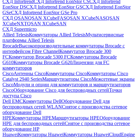
СХД Infortrend
СХД Infortrend EonStor CS
СХД Infortrend
EonStor DS
СХД Infortrend EonStor GS
СХД Infortrend EonStor
GSe
СХД Infortrend EonStor GSe Pro
СХД QSAN
QSAN XCubeFAS
QSAN XCubeNAS
QSAN
XCubeNXT
QSAN XCubeSAN
СХД Supermicro
Allied Telesis
Коммутаторы Allied Telesis
Мультисервисные
платформы Allied Telesis
Brocade
Высокопроизводительные коммутаторы Brocade с
интерфейсом Fibre Channel
Коммутатор Brocade 300
FC
Коммутатор Brocade 5300 FC
Коммутаторы Brocade
G610
Коммутаторы Brocade G620
Лицензии для FC
коммутаторов
Cisco
Антенны Cisco
Коммутаторы Cisco
Коммутаторы Cisco
Catalyst 2940 Series
Маршрутизаторы Cisco
Межсетевые экраны
Cisco
Модули и опции для коммутаторов и маршрутизаторов
Cisco
Оборудование Cisco для беспроводных сетей
Точки
доступа Cisco
Dell EMC
Коммутаторы Dell
Оборудование Dell для
беспроводных сетей WLAN
Снятое с производства сетевое
оборудование Dell
HPE
Коммутаторы HPE
Маршрутизаторы HPE
Оборудование
HPE для беспроводных сетей
Снятое с производства сетевое
оборудование HP
Huawei
Коммутаторы Huawei
Коммутаторы HuaweiCloudEngine