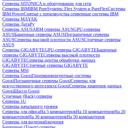
Серверы SITONICA и оборудование для сети
Серверы IBM
IBM PureSystems: Flex System и PureFlex
Системы
IBM Power
Снятые с производства серверные системы IBM
Серверы MAYAK
Серверы ДатаРу
Серверы ASUS
ARM серверы ASUS
GPU-серверы
ASUS
Башенные серверы ASUS
Пограничные серверы
ASUS
Серверы высокой плотности ASUS
Стоечные серверы
ASUS
Серверы GIGABYTE
GPU-серверы GIGABYTE
Башенные
серверы GIGABYTE
Серверы высокой плотности
GIGABYTE
Серверы центра обработки данных
GIGABYTE
Стоечные серверы GIGABYTE
Серверы MSI
Серверы Gooxi
Гиперконвергентные системы
Gooxi
Пограничные серверы Gooxi
Серверы для
искусственного интеллекта Gooxi
Серверы хранения данных
Gooxi
Шасси Gooxi
Стоечные (Rack) серверы
Серверы 1U
Серверы начального уровня
Серверы для офиса
На 5 компьютеров
На 10 компьютеров
На 20
компьютеров
На 30 компьютеров
На 50 компьютеров
Серверы для видеонаблюдения
Башенные (Tower) серверы