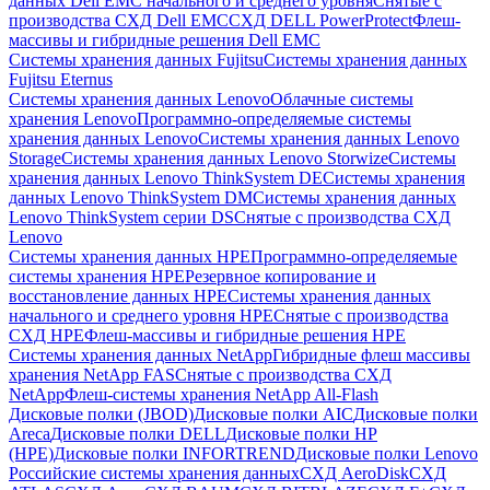
данных Dell EMC начального и среднего уровня
Снятые с
производства СХД Dell EMC
СХД DELL PowerProtect
Флеш-
массивы и гибридные решения Dell EMC
Системы хранения данных Fujitsu
Системы хранения данных
Fujitsu Eternus
Системы хранения данных Lenovo
Облачные системы
хранения Lenovo
Программно-определяемые системы
хранения данных Lenovo
Системы хранения данных Lenovo
Storage
Системы хранения данных Lenovo Storwize
Системы
хранения данных Lenovo ThinkSystem DE
Системы хранения
данных Lenovo ThinkSystem DM
Системы хранения данных
Lenovo ThinkSystem серии DS
Снятые с производства СХД
Lenovo
Системы хранения данных HPE
Программно-определяемые
системы хранения HPE
Резервное копирование и
восстановление данных HPE
Системы хранения данных
начального и среднего уровня HPE
Снятые с производства
СХД HPE
Флеш-массивы и гибридные решения HPE
Cистемы хранения данных NetApp
Гибридные флеш массивы
хранения NetApp FAS
Снятые с производства СХД
NetApp
Флеш-системы хранения NetApp All-Flash
Дисковые полки (JBOD)
Дисковые полки AIC
Дисковые полки
Areca
Дисковые полки DELL
Дисковые полки HP
(HPE)
Дисковые полки INFORTREND
Дисковые полки Lenovo
Российские системы хранения данных
СХД AeroDisk
СХД