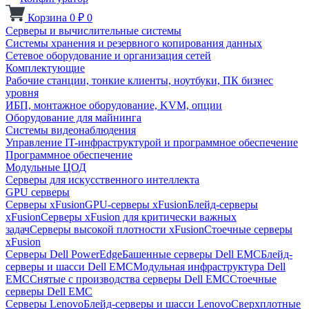
Корзина
0
₽
0
Серверы и вычислительные системы
Системы хранения и резервного копирования данных
Сетевое оборудование и организация сетей
Комплектующие
Рабочие станции, тонкие клиенты, ноутбуки, ПК бизнес
уровня
ИБП, монтажное оборудование, KVM, опции
Оборудование для майнинга
Системы видеонаблюдения
Управление IT-инфраструктурой и программное обеспечение
Программное обеспечение
Модульные ЦОД
Серверы для искусственного интеллекта
GPU серверы
Серверы xFusion
GPU-серверы xFusion
Блейд-серверы
xFusion
Серверы xFusion для критически важных
задач
Серверы высокой плотности xFusion
Стоечные серверы
xFusion
Серверы Dell PowerEdge
Башенные серверы Dell EMC
Блейд-
серверы и шасси Dell EMC
Модульная инфраструктура Dell
EMC
Снятые с производства серверы Dell EMC
Стоечные
серверы Dell EMC
Серверы Lenovo
Блейд-серверы и шасси Lenovo
Сверхплотные