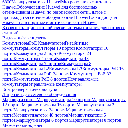
6800
Маршрутизаторы Huawei
Микроволновые антенны
Huawei
Оборудование Huawei для беспроводных
сетей
Решения Huawei по безопасности сети
Снятое с
производства сетевое оборудование Huawei
Точки доступа
Huawei
Транспортные и оптические сети Huawei
Базовые станции сотовой связи
Системы питания для сотовых
станций
Видеоконференцсвязь
Коммутаторы
PoE Коммутаторы
Гигабитные
коммутаторы
Коммутаторы 10 портов
Коммутаторы 16
портов
Коммутаторы 2 порта
Коммутаторы 24
порта
Коммутаторы 4 порта
Коммутаторы 48
портов
Коммутаторы 5 портов
Коммутаторы 8
портов
Коммутаторы L2
Коммутаторы L3
Коммутаторы PoE 16
портов
Коммутаторы PoE 24 порта
Коммутаторы PoE 32
порта
Коммутаторы PoE 8 портов
Неуправляемые
коммутаторы
Управляемые коммутаторы
Контроллеры точек доступа
Лицензии для сетевого оборудования
Маршрутизаторы
Маршрутизаторы 10 портов
Маршрутизаторы
12 портов
Маршрутизаторы 16 портов
Маршрутизаторы 2
порта
Маршрутизаторы 24 порта
Маршрутизаторы 4
порта
Маршрутизаторы 48 портов
Маршрутизаторы 5
портов
Маршрутизаторы 6 портов
Маршрутизаторы 8 портов
Межсетевые экраны