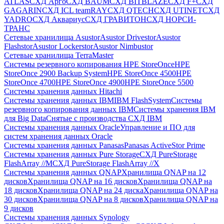
ATLAS
СХД Aрго
СХД BAUM
СХД BITBLAZE
СХД F+
СХД
GAGARIN
СХД ICL teamRAY
СХД QTECH
СХД UTINET
СХД
YADRO
СХД Аквариус
СХД ГРАВИТОН
СХД НОРСИ-
ТРАНС
Сетевые хранилища Asustor
Asustor Drivestor
Asustor
Flashstor
Asustor Lockerstor
Asustor Nimbustor
Сетевые хранилища TerraMaster
Системы резервного копирования HPE StoreOnce
HPE
StoreOnce 2900 Backup System
HPE StoreOnce 4500
HPE
StoreOnce 4700
HPE StoreOnce 4900
HPE StoreOnce 5500
Системы хранения данных Hitachi
Системы хранения данных IBM
IBM FlashSystem
Системы
резервного копирования данных IBM
Системы хранения IBM
для Big Data
Снятые с производства СХД IBM
Системы хранения данных Oracle
Управление и ПО для
систем хранения данных Oracle
Системы хранения данных Panasas
Panasas ActiveStor Prime
Системы хранения данных Pure Storage
СХД PureStorage
FlashArray //M
СХД PureStorage FlashArray //X
Системы хранения данных QNAP
Хранилища QNAP на 12
дисков
Хранилища QNAP на 16 дисков
Хранилища QNAP на
18 дисков
Хранилища QNAP на 24 диска
Хранилища QNAP на
30 дисков
Хранилища QNAP на 8 дисков
Хранилища QNAP на
9 дисков
Системы хранения данных Synology