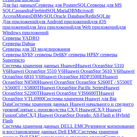
Для баз данных
Серверы для PostgreSQL
Серверы для MS
SQL
Cassandra
FirebirdSQL
MariaDB
Microsoft
Access
MongoDB
MySQL
Oracle Database
Redis
SQLite
Для приложений
для Android приложений
для iOS
приложений
для Java приложений
для Web приложений
для
Windows приложений
Серверы YADRO
Серверы Dahua
Серверы для 3D моделирования
Серверы БУ
БУ серверы Dell
БУ серверы HP
БУ серверы
Supermicro
Системы хранения данных Huawei
Huawei OceanStor 5310
V6
Huawei OceanStor 5510 V6
Huawei OceanStor 5610 V6
Huawei
OceanStor 6810 V6
Huawei OceanStor HDP3500E
Huawei
OceanStor N8500
Huawei OceanStor OceanStor S2600T / S5500T
/ S5600T / S5800T
Huawei OceanStor Pacific Series
Huawei
OceanStor S2200T
Huawei OceanStor VIS6600T
Huawei
OceanStor VTL6900
Системы хранения Huawei для Big
Data
Системы хранения данных Huawei начального и среднего
уровня
Снятые с производства СХД Huawei
СХД Huawei
FusionCube
СХД Huawei OceanStor Dorado: All-Flash и Hybrid
Flash
Системы хранения данных DELL EMC
Резервное копирование
и восстановление данных Dell EMC
Системы хранения