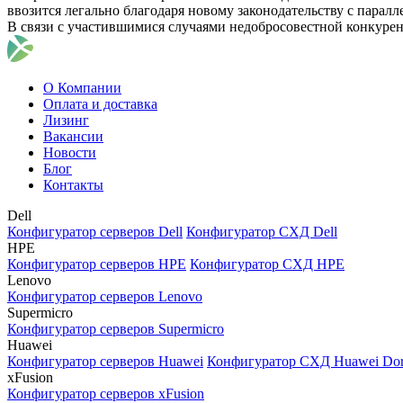
ввозится легально благодаря новому законодательству с парал
В связи с участившимися случаями недобросовестной конкуре
О Компании
Оплата и доставка
Лизинг
Вакансии
Новости
Блог
Контакты
Dell
Конфигуратор серверов Dell
Конфигуратор СХД Dell
HPE
Конфигуратор серверов HPE
Конфигуратор СХД HPE
Lenovo
Конфигуратор серверов Lenovo
Supermicro
Конфигуратор серверов Supermicro
Huawei
Конфигуратор серверов Huawei
Конфигуратор СХД Huawei Do
xFusion
Конфигуратор серверов xFusion