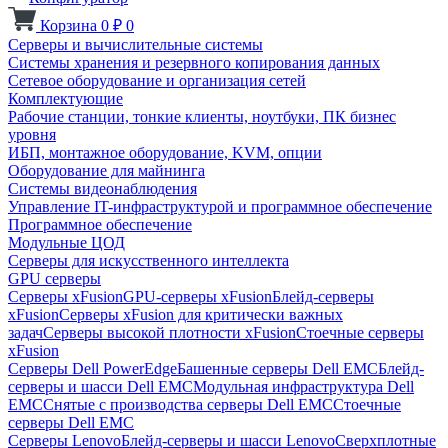
Корзина
0
₽
0
Серверы и вычислительные системы
Системы хранения и резервного копирования данных
Сетевое оборудование и организация сетей
Комплектующие
Рабочие станции, тонкие клиенты, ноутбуки, ПК бизнес
уровня
ИБП, монтажное оборудование, KVM, опции
Оборудование для майнинга
Системы видеонаблюдения
Управление IT-инфраструктурой и программное обеспечение
Программное обеспечение
Модульные ЦОД
Серверы для искусственного интеллекта
GPU серверы
Серверы xFusion
GPU-серверы xFusion
Блейд-серверы
xFusion
Серверы xFusion для критически важных
задач
Серверы высокой плотности xFusion
Стоечные серверы
xFusion
Серверы Dell PowerEdge
Башенные серверы Dell EMC
Блейд-
серверы и шасси Dell EMC
Модульная инфраструктура Dell
EMC
Снятые с производства серверы Dell EMC
Стоечные
серверы Dell EMC
Серверы Lenovo
Блейд-серверы и шасси Lenovo
Сверхплотные