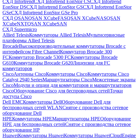
СХД Infortrend
СХД Infortrend EonStor CS
СХД Infortrend
EonStor DS
СХД Infortrend EonStor GS
СХД Infortrend EonStor
GSe
СХД Infortrend EonStor GSe Pro
СХД QSAN
QSAN XCubeFAS
QSAN XCubeNAS
QSAN
XCubeNXT
QSAN XCubeSAN
СХД Supermicro
Allied Telesis
Коммутаторы Allied Telesis
Мультисервисные
платформы Allied Telesis
Brocade
Высокопроизводительные коммутаторы Brocade с
интерфейсом Fibre Channel
Коммутатор Brocade 300
FC
Коммутатор Brocade 5300 FC
Коммутаторы Brocade
G610
Коммутаторы Brocade G620
Лицензии для FC
коммутаторов
Cisco
Антенны Cisco
Коммутаторы Cisco
Коммутаторы Cisco
Catalyst 2940 Series
Маршрутизаторы Cisco
Межсетевые экраны
Cisco
Модули и опции для коммутаторов и маршрутизаторов
Cisco
Оборудование Cisco для беспроводных сетей
Точки
доступа Cisco
Dell EMC
Коммутаторы Dell
Оборудование Dell для
беспроводных сетей WLAN
Снятое с производства сетевое
оборудование Dell
HPE
Коммутаторы HPE
Маршрутизаторы HPE
Оборудование
HPE для беспроводных сетей
Снятое с производства сетевое
оборудование HP
Huawei
Коммутаторы Huawei
Коммутаторы HuaweiCloudEngine