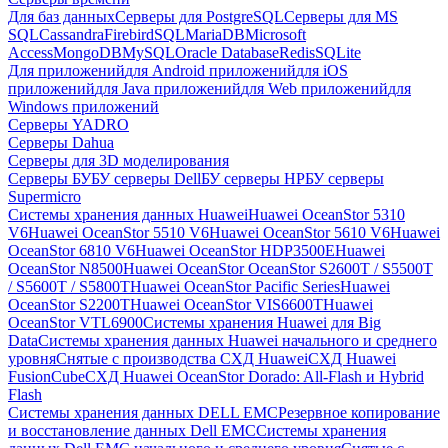
Для баз данных
Серверы для PostgreSQL
Серверы для MS
SQL
Cassandra
FirebirdSQL
MariaDB
Microsoft
Access
MongoDB
MySQL
Oracle Database
Redis
SQLite
Для приложений
для Android приложений
для iOS
приложений
для Java приложений
для Web приложений
для
Windows приложений
Серверы YADRO
Серверы Dahua
Серверы для 3D моделирования
Серверы БУ
БУ серверы Dell
БУ серверы HP
БУ серверы
Supermicro
Системы хранения данных Huawei
Huawei OceanStor 5310
V6
Huawei OceanStor 5510 V6
Huawei OceanStor 5610 V6
Huawei
OceanStor 6810 V6
Huawei OceanStor HDP3500E
Huawei
OceanStor N8500
Huawei OceanStor OceanStor S2600T / S5500T
/ S5600T / S5800T
Huawei OceanStor Pacific Series
Huawei
OceanStor S2200T
Huawei OceanStor VIS6600T
Huawei
OceanStor VTL6900
Системы хранения Huawei для Big
Data
Системы хранения данных Huawei начального и среднего
уровня
Снятые с производства СХД Huawei
СХД Huawei
FusionCube
СХД Huawei OceanStor Dorado: All-Flash и Hybrid
Flash
Системы хранения данных DELL EMC
Резервное копирование
и восстановление данных Dell EMC
Системы хранения