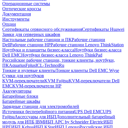
Операционные системы
Оптические кроссы
Документация
Инструменты
Опции
Сертификаты сервисного обслуживания
Сертификаты Huawei
Замки для серверных шкафов
Настольные рабочие станции и ПК
Рабочие станции
Dell
Рабочие станции HP
Рабочие станции Lenovo ThinkStation
Ноутбуки и планшеты бизнес-класса
Ноутбуки бизнес-класса
Dell EMC
Ноутбуки бизнес-класса Lenovo ThinkPad
Российские рабочие станции, тонкие клиенты, ноутбуки,
ПК
Aquarius
Fplus
ICL-Techno
iRu
Тонкие и нулевые клиенты
Тонкие клиенты Dell EMC Wyse
Сумки для ноутбуков
KVM-переключатели
KVM Fujitsu
KVM-переключатели Dell
EMC
KVM-переключатели HP
Аккумуляторы
Батарейные блоки
Батарейные шкафы
Зарядные станции для электромобилей
Источники бесперебойного питания
UPS Dell EMC
UPS
Fujitsu
Аксессуары для ИБП
Дополнительный батарейный
модуль для ИПБ IBM
ИБП APC by Schneider Electric
ИБП
HPE
ИБП Kehua
ИБП KStar
ИБП Lenovo
Российские ИБП