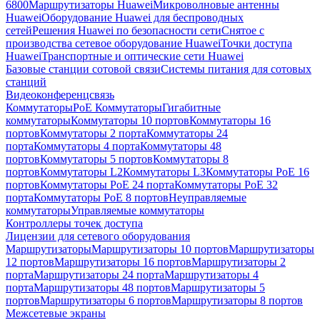
6800
Маршрутизаторы Huawei
Микроволновые антенны
Huawei
Оборудование Huawei для беспроводных
сетей
Решения Huawei по безопасности сети
Снятое с
производства сетевое оборудование Huawei
Точки доступа
Huawei
Транспортные и оптические сети Huawei
Базовые станции сотовой связи
Системы питания для сотовых
станций
Видеоконференцсвязь
Коммутаторы
PoE Коммутаторы
Гигабитные
коммутаторы
Коммутаторы 10 портов
Коммутаторы 16
портов
Коммутаторы 2 порта
Коммутаторы 24
порта
Коммутаторы 4 порта
Коммутаторы 48
портов
Коммутаторы 5 портов
Коммутаторы 8
портов
Коммутаторы L2
Коммутаторы L3
Коммутаторы PoE 16
портов
Коммутаторы PoE 24 порта
Коммутаторы PoE 32
порта
Коммутаторы PoE 8 портов
Неуправляемые
коммутаторы
Управляемые коммутаторы
Контроллеры точек доступа
Лицензии для сетевого оборудования
Маршрутизаторы
Маршрутизаторы 10 портов
Маршрутизаторы
12 портов
Маршрутизаторы 16 портов
Маршрутизаторы 2
порта
Маршрутизаторы 24 порта
Маршрутизаторы 4
порта
Маршрутизаторы 48 портов
Маршрутизаторы 5
портов
Маршрутизаторы 6 портов
Маршрутизаторы 8 портов
Межсетевые экраны