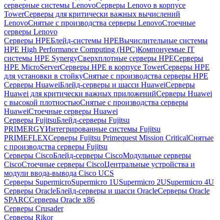
серверные системы Lenovo
Серверы Lenovo в корпусе
Tower
Серверы для критически важных вычислений
Lenovo
Снятые с производства серверы Lenovo
Стоечные
серверы Lenovo
Серверы HPE
Блейд-системы HPE
Вычислительные системы
HPE High Performance Computing (HPC)
Компонуемые IT
системы HPE Synergy
Сверхплотные серверы HPE
Серверы
HPE MicroServer
Серверы HPE в корпусе Tower
Серверы HPE
для установки в стойку
Снятые с производства серверы HPE
Серверы Huawei
Блейд-серверы и шасси Huawei
Серверы
Huawei для критически важных приложений
Серверы Huawei
с высокой плотностью
Снятые с производства серверы
Huawei
Стоечные серверы Huawei
Серверы Fujitsu
Блейд-серверы Fujitsu
PRIMERGY
Интегрированные системы Fujitsu
PRIMEFLEX
Серверы Fujitsu Primequest Mission Critical
Снятые
с производства серверы Fujitsu
Серверы Cisco
Блейд-серверы Cisco
Модульные серверы
Cisco
Стоечные серверы Cisco
Центральные устройства и
модули ввода-вывода Cisco UCS
Серверы Supermicro
Supermicro 1U
Supermicro 2U
Supermicro 4U
Серверы Oracle
Блейд-серверы и шасси Oracle
Серверы Oracle
SPARC
Серверы Oracle x86
Серверы Crusader
Серверы Rikor