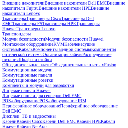
Внешние накопители
Внешние накопители Dell EMC
Внешние
накопители Fujitsu
Внешние накопители HPE
Внешние
накопители Lenovo
Трансиверы
Трансиверы Cisco
Трансиверы Dell
EMC
Трансиверы FS
Трансиверы HPE
Трансиверы
Huawei
Трансиверы Lenovo
Транспондеры
Модули безопасности
Модули безопасности Huawei
Монтажное оборудование
KVM
Кабеленесущие
системы
Кабель
Компоненты медной системы
Компоненты
оптической системы
Организация кабеля
Распределение
питания
Шкафы и стойки
Объединительные платы
Объединительные платы xFusion
Коммутационные модули
Коммутационные панели
Коммутационные розетки
Комплекты и модули для разработки
Лицевые панели Huawei
Лицевые панели для серверов Dell EMC
POS-оборудование
POS-оборудование IBM
Периферийное оборудование
Периферийное оборудование
Dell EMC
Дисплеи, ТВ и видеостены
Кабели
Кабели Cisco
Кабели Dell EMC
Кабели HPE
Кабели
Huawei
Кабели NetApp