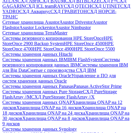
ATLAS
СХД Aрго
СХД BAUM
СХД BITBLAZE
СХД F+
СХД
GAGARIN
СХД ICL teamRAY
СХД QTECH
СХД UTINET
СХД
YADRO
СХД Аквариус
СХД ГРАВИТОН
СХД НОРСИ-
ТРАНС
Сетевые хранилища Asustor
Asustor Drivestor
Asustor
Flashstor
Asustor Lockerstor
Asustor Nimbustor
Сетевые хранилища TerraMaster
Системы резервного копирования HPE StoreOnce
HPE
StoreOnce 2900 Backup System
HPE StoreOnce 4500
HPE
StoreOnce 4700
HPE StoreOnce 4900
HPE StoreOnce 5500
Системы хранения данных Hitachi
Системы хранения данных IBM
IBM FlashSystem
Системы
резервного копирования данных IBM
Системы хранения IBM
для Big Data
Снятые с производства СХД IBM
Системы хранения данных Oracle
Управление и ПО для
систем хранения данных Oracle
Системы хранения данных Panasas
Panasas ActiveStor Prime
Системы хранения данных Pure Storage
СХД PureStorage
FlashArray //M
СХД PureStorage FlashArray //X
Системы хранения данных QNAP
Хранилища QNAP на 12
дисков
Хранилища QNAP на 16 дисков
Хранилища QNAP на
18 дисков
Хранилища QNAP на 24 диска
Хранилища QNAP на
30 дисков
Хранилища QNAP на 8 дисков
Хранилища QNAP на
9 дисков
Системы хранения данных Synology