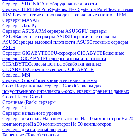
Серверы SITONICA и оборудование для сети
Серверы IBM
IBM PureSystems: Flex System и PureFlex
Системы
IBM Power
Снятые с производства серверные системы IBM
Серверы MAYAK
Серверы ДатаРу
Серверы ASUS
ARM серверы ASUS
GPU-серверы
ASUS
Башенные серверы ASUS
Пограничные серверы
ASUS
Серверы высокой плотности ASUS
Стоечные серверы
ASUS
Серверы GIGABYTE
GPU-серверы GIGABYTE
Башенные
серверы GIGABYTE
Серверы высокой плотности
GIGABYTE
Серверы центра обработки данных
GIGABYTE
Стоечные серверы GIGABYTE
Серверы MSI
Серверы Gooxi
Гиперконвергентные системы
Gooxi
Пограничные серверы Gooxi
Серверы для
искусственного интеллекта Gooxi
Серверы хранения данных
Gooxi
Шасси Gooxi
Стоечные (Rack) серверы
Серверы 1U
Серверы начального уровня
Серверы для офиса
На 5 компьютеров
На 10 компьютеров
На 20
компьютеров
На 30 компьютеров
На 50 компьютеров
Серверы для видеонаблюдения
Башенные (Tower) серверы