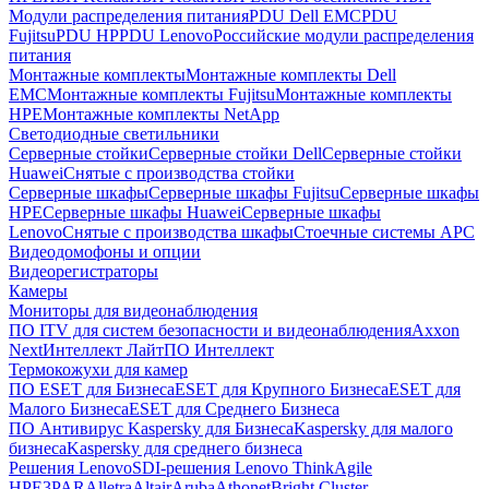
Модули распределения питания
PDU Dell EMC
PDU
Fujitsu
PDU HP
PDU Lenovo
Российские модули распределения
питания
Монтажные комплекты
Монтажные комплекты Dell
EMC
Монтажные комплекты Fujitsu
Монтажные комплекты
HPE
Монтажные комплекты NetApp
Светодиодные светильники
Серверные стойки
Серверные стойки Dell
Серверные стойки
Huawei
Снятые с производства стойки
Серверные шкафы
Серверные шкафы Fujitsu
Серверные шкафы
HPE
Серверные шкафы Huawei
Серверные шкафы
Lenovo
Снятые с производства шкафы
Стоечные системы APC
Видеодомофоны и опции
Видеорегистраторы
Камеры
Мониторы для видеонаблюдения
ПО ITV для систем безопасности и видеонаблюдения
Axxon
Next
Интеллект Лайт
ПО Интеллект
Термокожухи для камер
ПО ESET для Бизнеса
ESET для Крупного Бизнеса
ESET для
Малого Бизнеса
ESET для Среднего Бизнеса
ПО Антивирус Kaspersky для Бизнеса
Kaspersky для малого
бизнеса
Kaspersky для среднего бизнеса
Решения Lenovo
SDI-решения Lenovo ThinkAgile
HPE
3PAR
Alletra
Altair
Aruba
Athonet
Bright Cluster