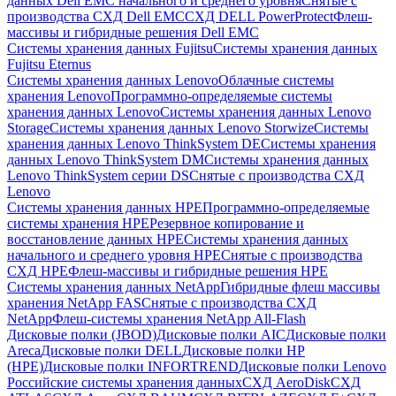
данных Dell EMC начального и среднего уровня
Снятые с
производства СХД Dell EMC
СХД DELL PowerProtect
Флеш-
массивы и гибридные решения Dell EMC
Системы хранения данных Fujitsu
Системы хранения данных
Fujitsu Eternus
Системы хранения данных Lenovo
Облачные системы
хранения Lenovo
Программно-определяемые системы
хранения данных Lenovo
Системы хранения данных Lenovo
Storage
Системы хранения данных Lenovo Storwize
Системы
хранения данных Lenovo ThinkSystem DE
Системы хранения
данных Lenovo ThinkSystem DM
Системы хранения данных
Lenovo ThinkSystem серии DS
Снятые с производства СХД
Lenovo
Системы хранения данных HPE
Программно-определяемые
системы хранения HPE
Резервное копирование и
восстановление данных HPE
Системы хранения данных
начального и среднего уровня HPE
Снятые с производства
СХД HPE
Флеш-массивы и гибридные решения HPE
Cистемы хранения данных NetApp
Гибридные флеш массивы
хранения NetApp FAS
Снятые с производства СХД
NetApp
Флеш-системы хранения NetApp All-Flash
Дисковые полки (JBOD)
Дисковые полки AIC
Дисковые полки
Areca
Дисковые полки DELL
Дисковые полки HP
(HPE)
Дисковые полки INFORTREND
Дисковые полки Lenovo
Российские системы хранения данных
СХД AeroDisk
СХД