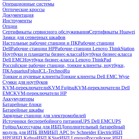
Операционные системы
Оптические кроссы
Документация
Инструменты
Опции
Сертификаты сервисного обслуживания
Сертификаты Huawei
Замки для серверных шкафов
Настольные рабочие станции и ПК
Рабочие станции
Dell
Рабочие станции HP
Рабочие станции Lenovo ThinkStation
Ноутбуки и планшеты бизнес-класса
Ноутбуки бизнес-класса
Dell EMC
Ноутбуки бизнес-класса Lenovo ThinkPad
Российские рабочие станции, тонкие клиенты, ноутбуки,
ПК
Aquarius
Fplus
ICL-Techno
iRu
Тонкие и нулевые клиенты
Тонкие клиенты Dell EMC Wyse
Сумки для ноутбуков
KVM-переключатели
KVM Fujitsu
KVM-переключатели Dell
EMC
KVM-переключатели HP
Аккумуляторы
Батарейные блоки
Батарейные шкафы
Зарядные станции для электромобилей
Источники бесперебойного питания
UPS Dell EMC
UPS
Fujitsu
Аксессуары для ИБП
Дополнительный батарейный
модуль для ИПБ IBM
ИБП APC by Schneider Electric
ИБП
HPE
ИБП Kehua
ИБП KStar
ИБП Lenovo
Российские ИБП