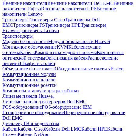
Внешние накопители
Внешние накопители Dell EMC
Внешние
накопители Fujitsu
Внешние накопители HPE
Внешние
накопители Lenovo
Трансиверы
Трансиверы Cisco
Трансиверы Dell
EMC
Трансиверы FS
Трансиверы HPE
Трансиверы
Huawei
Трансиверы Lenovo
Транспондеры
Модули безопасности
Модули безопасности Huawei
Монтажное оборудование
KVM
Кабеленесущие
системы
Кабель
Компоненты медной системы
Компоненты
оптической системы
Организация кабеля
Распределение
питания
Шкафы и стойки
Объединительные платы
Объединительные платы xFusion
Коммутационные модули
Коммутационные панели
Коммутационные розетки
Комплекты и модули для разработки
Лицевые панели Huawei
Лицевые панели для серверов Dell EMC
POS-оборудование
POS-оборудование IBM
Периферийное оборудование
Периферийное оборудование
Dell EMC
Дисплеи, ТВ и видеостены
Кабели
Кабели Cisco
Кабели Dell EMC
Кабели HPE
Кабели
Huawei
Кабели NetApp