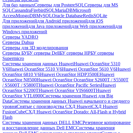
Для баз данных
Серверы для PostgreSQL
Серверы для MS
SQL
Cassandra
FirebirdSQL
MariaDB
Microsoft
Access
MongoDB
MySQL
Oracle Database
Redis
SQLite
Для приложений
для Android приложений
для iOS
приложений
для Java приложений
для Web приложений
для
Windows приложений
Серверы YADRO
Серверы Dahua
Серверы для 3D моделирования
Серверы БУ
БУ серверы Dell
БУ серверы HP
БУ серверы
Supermicro
Системы хранения данных Huawei
Huawei OceanStor 5310
V6
Huawei OceanStor 5510 V6
Huawei OceanStor 5610 V6
Huawei
OceanStor 6810 V6
Huawei OceanStor HDP3500E
Huawei
OceanStor N8500
Huawei OceanStor OceanStor S2600T / S5500T
/ S5600T / S5800T
Huawei OceanStor Pacific Series
Huawei
OceanStor S2200T
Huawei OceanStor VIS6600T
Huawei
OceanStor VTL6900
Системы хранения Huawei для Big
Data
Системы хранения данных Huawei начального и среднего
уровня
Снятые с производства СХД Huawei
СХД Huawei
FusionCube
СХД Huawei OceanStor Dorado: All-Flash и Hybrid
Flash
Системы хранения данных DELL EMC
Резервное копирование
и восстановление данных Dell EMC
Системы хранения