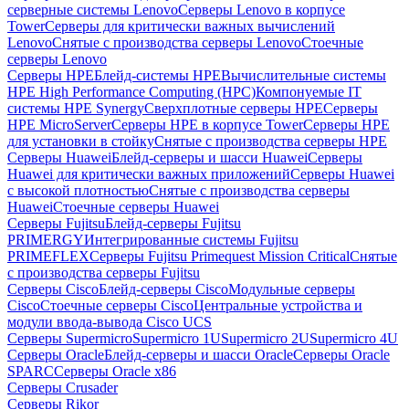
серверные системы Lenovo
Серверы Lenovo в корпусе
Tower
Серверы для критически важных вычислений
Lenovo
Снятые с производства серверы Lenovo
Стоечные
серверы Lenovo
Серверы HPE
Блейд-системы HPE
Вычислительные системы
HPE High Performance Computing (HPC)
Компонуемые IT
системы HPE Synergy
Сверхплотные серверы HPE
Серверы
HPE MicroServer
Серверы HPE в корпусе Tower
Серверы HPE
для установки в стойку
Снятые с производства серверы HPE
Серверы Huawei
Блейд-серверы и шасси Huawei
Серверы
Huawei для критически важных приложений
Серверы Huawei
с высокой плотностью
Снятые с производства серверы
Huawei
Стоечные серверы Huawei
Серверы Fujitsu
Блейд-серверы Fujitsu
PRIMERGY
Интегрированные системы Fujitsu
PRIMEFLEX
Серверы Fujitsu Primequest Mission Critical
Снятые
с производства серверы Fujitsu
Серверы Cisco
Блейд-серверы Cisco
Модульные серверы
Cisco
Стоечные серверы Cisco
Центральные устройства и
модули ввода-вывода Cisco UCS
Серверы Supermicro
Supermicro 1U
Supermicro 2U
Supermicro 4U
Серверы Oracle
Блейд-серверы и шасси Oracle
Серверы Oracle
SPARC
Серверы Oracle x86
Серверы Crusader
Серверы Rikor