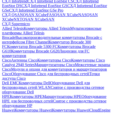
СХД Infortrend
СХД Infortrend EonStor CS
СХД Infortrend
EonStor DS
СХД Infortrend EonStor GS
СХД Infortrend EonStor
GSe
СХД Infortrend EonStor GSe Pro
СХД QSAN
QSAN XCubeFAS
QSAN XCubeNAS
QSAN
XCubeNXT
QSAN XCubeSAN
СХД Supermicro
Allied Telesis
Коммутаторы Allied Telesis
Мультисервисные
платформы Allied Telesis
Brocade
Высокопроизводительные коммутаторы Brocade с
интерфейсом Fibre Channel
Коммутатор Brocade 300
FC
Коммутатор Brocade 5300 FC
Коммутаторы Brocade
G610
Коммутаторы Brocade G620
Лицензии для FC
коммутаторов
Cisco
Антенны Cisco
Коммутаторы Cisco
Коммутаторы Cisco
Catalyst 2940 Series
Маршрутизаторы Cisco
Межсетевые экраны
Cisco
Модули и опции для коммутаторов и маршрутизаторов
Cisco
Оборудование Cisco для беспроводных сетей
Точки
доступа Cisco
Dell EMC
Коммутаторы Dell
Оборудование Dell для
беспроводных сетей WLAN
Снятое с производства сетевое
оборудование Dell
HPE
Коммутаторы HPE
Маршрутизаторы HPE
Оборудование
HPE для беспроводных сетей
Снятое с производства сетевое
оборудование HP
Huawei
Коммутаторы Huawei
Коммутаторы HuaweiCloudEngine