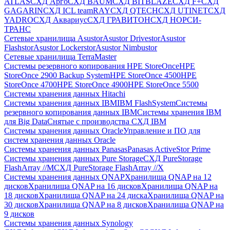
ATLAS
СХД Aрго
СХД BAUM
СХД BITBLAZE
СХД F+
СХД
GAGARIN
СХД ICL teamRAY
СХД QTECH
СХД UTINET
СХД
YADRO
СХД Аквариус
СХД ГРАВИТОН
СХД НОРСИ-
ТРАНС
Сетевые хранилища Asustor
Asustor Drivestor
Asustor
Flashstor
Asustor Lockerstor
Asustor Nimbustor
Сетевые хранилища TerraMaster
Системы резервного копирования HPE StoreOnce
HPE
StoreOnce 2900 Backup System
HPE StoreOnce 4500
HPE
StoreOnce 4700
HPE StoreOnce 4900
HPE StoreOnce 5500
Системы хранения данных Hitachi
Системы хранения данных IBM
IBM FlashSystem
Системы
резервного копирования данных IBM
Системы хранения IBM
для Big Data
Снятые с производства СХД IBM
Системы хранения данных Oracle
Управление и ПО для
систем хранения данных Oracle
Системы хранения данных Panasas
Panasas ActiveStor Prime
Системы хранения данных Pure Storage
СХД PureStorage
FlashArray //M
СХД PureStorage FlashArray //X
Системы хранения данных QNAP
Хранилища QNAP на 12
дисков
Хранилища QNAP на 16 дисков
Хранилища QNAP на
18 дисков
Хранилища QNAP на 24 диска
Хранилища QNAP на
30 дисков
Хранилища QNAP на 8 дисков
Хранилища QNAP на
9 дисков
Системы хранения данных Synology