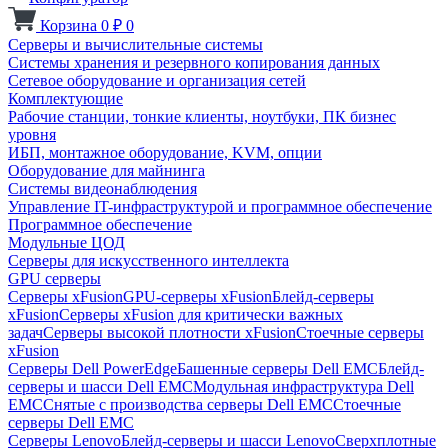
Корзина
0
₽
0
Серверы и вычислительные системы
Системы хранения и резервного копирования данных
Сетевое оборудование и организация сетей
Комплектующие
Рабочие станции, тонкие клиенты, ноутбуки, ПК бизнес
уровня
ИБП, монтажное оборудование, KVM, опции
Оборудование для майнинга
Системы видеонаблюдения
Управление IT-инфраструктурой и программное обеспечение
Программное обеспечение
Модульные ЦОД
Серверы для искусственного интеллекта
GPU серверы
Серверы xFusion
GPU-серверы xFusion
Блейд-серверы
xFusion
Серверы xFusion для критически важных
задач
Серверы высокой плотности xFusion
Стоечные серверы
xFusion
Серверы Dell PowerEdge
Башенные серверы Dell EMC
Блейд-
серверы и шасси Dell EMC
Модульная инфраструктура Dell
EMC
Снятые с производства серверы Dell EMC
Стоечные
серверы Dell EMC
Серверы Lenovo
Блейд-серверы и шасси Lenovo
Сверхплотные