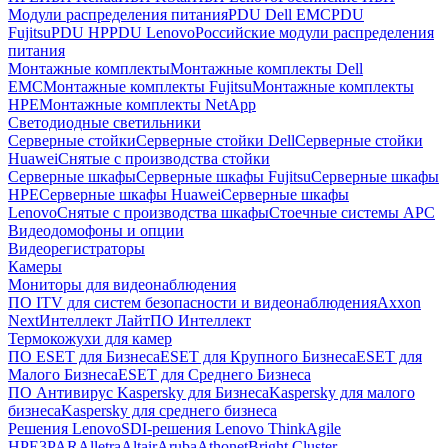
Модули распределения питания
PDU Dell EMC
PDU
Fujitsu
PDU HP
PDU Lenovo
Российские модули распределения
питания
Монтажные комплекты
Монтажные комплекты Dell
EMC
Монтажные комплекты Fujitsu
Монтажные комплекты
HPE
Монтажные комплекты NetApp
Светодиодные светильники
Серверные стойки
Серверные стойки Dell
Серверные стойки
Huawei
Снятые с производства стойки
Серверные шкафы
Серверные шкафы Fujitsu
Серверные шкафы
HPE
Серверные шкафы Huawei
Серверные шкафы
Lenovo
Снятые с производства шкафы
Стоечные системы APC
Видеодомофоны и опции
Видеорегистраторы
Камеры
Мониторы для видеонаблюдения
ПО ITV для систем безопасности и видеонаблюдения
Axxon
Next
Интеллект Лайт
ПО Интеллект
Термокожухи для камер
ПО ESET для Бизнеса
ESET для Крупного Бизнеса
ESET для
Малого Бизнеса
ESET для Среднего Бизнеса
ПО Антивирус Kaspersky для Бизнеса
Kaspersky для малого
бизнеса
Kaspersky для среднего бизнеса
Решения Lenovo
SDI-решения Lenovo ThinkAgile
HPE
3PAR
Alletra
Altair
Aruba
Athonet
Bright Cluster