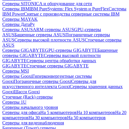
Серверы SITONICA и оборудование для сети
Серверы IBM
IBM PureSystems: Flex System и PureFlex
Системы
IBM Power
Снятые с производства серверные системы IBM
Серверы MAYAK
Серверы ДатаРу
Серверы ASUS
ARM серверы ASUS
GPU-серверы
ASUS
Башенные серверы ASUS
Пограничные серверы
ASUS
Серверы высокой плотности ASUS
Стоечные серверы
ASUS
Серверы GIGABYTE
GPU-серверы GIGABYTE
Башенные
серверы GIGABYTE
Серверы высокой плотности
GIGABYTE
Серверы центра обработки данных
GIGABYTE
Стоечные серверы GIGABYTE
Серверы MSI
Серверы Gooxi
Гиперконвергентные системы
Gooxi
Пограничные серверы Gooxi
Серверы для
искусственного интеллекта Gooxi
Серверы хранения данных
Gooxi
Шасси Gooxi
Стоечные (Rack) серверы
Серверы 1U
Серверы начального уровня
Серверы для офиса
На 5 компьютеров
На 10 компьютеров
На 20
компьютеров
На 30 компьютеров
На 50 компьютеров
Серверы для видеонаблюдения
Башенные (Tower) серверы