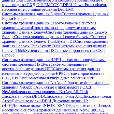
данных Dell EMC начального и среднего уровня
Снятые с
производства СХД Dell EMC
СХД DELL PowerProtect
Флеш-
массивы и гибридные решения Dell EMC
Системы хранения данных Fujitsu
Системы хранения данных
Fujitsu Eternus
Системы хранения данных Lenovo
Облачные системы
хранения Lenovo
Программно-определяемые системы
хранения данных Lenovo
Системы хранения данных Lenovo
Storage
Системы хранения данных Lenovo Storwize
Системы
хранения данных Lenovo ThinkSystem DE
Системы хранения
данных Lenovo ThinkSystem DM
Системы хранения данных
Lenovo ThinkSystem серии DS
Снятые с производства СХД
Lenovo
Системы хранения данных HPE
Программно-определяемые
системы хранения HPE
Резервное копирование и
восстановление данных HPE
Системы хранения данных
начального и среднего уровня HPE
Снятые с производства
СХД HPE
Флеш-массивы и гибридные решения HPE
Cистемы хранения данных NetApp
Гибридные флеш массивы
хранения NetApp FAS
Снятые с производства СХД
NetApp
Флеш-системы хранения NetApp All-Flash
Дисковые полки (JBOD)
Дисковые полки AIC
Дисковые полки
Areca
Дисковые полки DELL
Дисковые полки HP
(HPE)
Дисковые полки INFORTREND
Дисковые полки Lenovo
Российские системы хранения данных
СХД AeroDisk
СХД