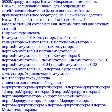
6800
Маршрутизаторы Huawei
Микроволновые антенны
Huawei
Оборудование Huawei для беспроводных
сетей
Решения Huawei по безопасности сети
Снятое с
производства сетевое оборудование Huawei
Точки доступа
Huawei
Транспортные и оптические сети Huawei
Базовые станции сотовой связи
Системы питания для сотовых
станций
Видеоконференцсвязь
Коммутаторы
PoE Коммутаторы
Гигабитные
коммутаторы
Коммутаторы 10 портов
Коммутаторы 16
портов
Коммутаторы 2 порта
Коммутаторы 24
порта
Коммутаторы 4 порта
Коммутаторы 48
портов
Коммутаторы 5 портов
Коммутаторы 8
портов
Коммутаторы L2
Коммутаторы L3
Коммутаторы PoE 16
портов
Коммутаторы PoE 24 порта
Коммутаторы PoE 32
порта
Коммутаторы PoE 8 портов
Неуправляемые
коммутаторы
Управляемые коммутаторы
Контроллеры точек доступа
Лицензии для сетевого оборудования
Маршрутизаторы
Маршрутизаторы 10 портов
Маршрутизаторы
12 портов
Маршрутизаторы 16 портов
Маршрутизаторы 2
порта
Маршрутизаторы 24 порта
Маршрутизаторы 4
порта
Маршрутизаторы 48 портов
Маршрутизаторы 5
портов
Маршрутизаторы 6 портов
Маршрутизаторы 8 портов
Межсетевые экраны