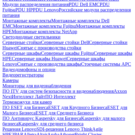
Модули распределения питания
PDU Dell EMC
PDU
Fujitsu
PDU HP
PDU Lenovo
Российские модули распределения
питания
Монтажные комплекты
Монтажные комплекты Dell
EMC
Монтажные комплекты Fujitsu
Монтажные комплекты
HPE
Монтажные комплекты NetApp
Светодиодные светильники
Серверные стойки
Серверные стойки Dell
Серверные стойки
Huawei
Снятые с производства стойки
Серверные шкафы
Серверные шкафы Fujitsu
Серверные шкафы
HPE
Серверные шкафы Huawei
Серверные шкафы
Lenovo
Снятые с производства шкафы
Стоечные системы APC
Видеодомофоны и опции
Видеорегистраторы
Камеры
Мониторы для видеонаблюдения
ПО ITV для систем безопасности и видеонаблюдения
Axxon
Next
Интеллект Лайт
ПО Интеллект
Термокожухи для камер
ПО ESET для Бизнеса
ESET для Крупного Бизнеса
ESET для
Малого Бизнеса
ESET для Среднего Бизнеса
ПО Антивирус Kaspersky для Бизнеса
Kaspersky для малого
бизнеса
Kaspersky для среднего бизнеса
Решения Lenovo
SDI-решения Lenovo ThinkAgile
HPE
3PAR
Alletra
Altair
Aruba
Athonet
Bright Cluster