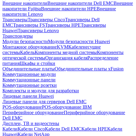
Внешние накопители
Внешние накопители Dell EMC
Внешние
накопители Fujitsu
Внешние накопители HPE
Внешние
накопители Lenovo
Трансиверы
Трансиверы Cisco
Трансиверы Dell
EMC
Трансиверы FS
Трансиверы HPE
Трансиверы
Huawei
Трансиверы Lenovo
Транспондеры
Модули безопасности
Модули безопасности Huawei
Монтажное оборудование
KVM
Кабеленесущие
системы
Кабель
Компоненты медной системы
Компоненты
оптической системы
Организация кабеля
Распределение
питания
Шкафы и стойки
Объединительные платы
Объединительные платы xFusion
Коммутационные модули
Коммутационные панели
Коммутационные розетки
Комплекты и модули для разработки
Лицевые панели Huawei
Лицевые панели для серверов Dell EMC
POS-оборудование
POS-оборудование IBM
Периферийное оборудование
Периферийное оборудование
Dell EMC
Дисплеи, ТВ и видеостены
Кабели
Кабели Cisco
Кабели Dell EMC
Кабели HPE
Кабели
Huawei
Кабели NetApp