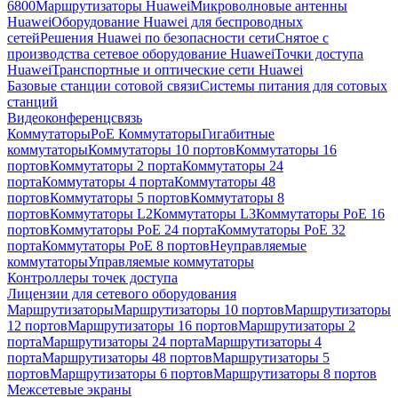
6800
Маршрутизаторы Huawei
Микроволновые антенны
Huawei
Оборудование Huawei для беспроводных
сетей
Решения Huawei по безопасности сети
Снятое с
производства сетевое оборудование Huawei
Точки доступа
Huawei
Транспортные и оптические сети Huawei
Базовые станции сотовой связи
Системы питания для сотовых
станций
Видеоконференцсвязь
Коммутаторы
PoE Коммутаторы
Гигабитные
коммутаторы
Коммутаторы 10 портов
Коммутаторы 16
портов
Коммутаторы 2 порта
Коммутаторы 24
порта
Коммутаторы 4 порта
Коммутаторы 48
портов
Коммутаторы 5 портов
Коммутаторы 8
портов
Коммутаторы L2
Коммутаторы L3
Коммутаторы PoE 16
портов
Коммутаторы PoE 24 порта
Коммутаторы PoE 32
порта
Коммутаторы PoE 8 портов
Неуправляемые
коммутаторы
Управляемые коммутаторы
Контроллеры точек доступа
Лицензии для сетевого оборудования
Маршрутизаторы
Маршрутизаторы 10 портов
Маршрутизаторы
12 портов
Маршрутизаторы 16 портов
Маршрутизаторы 2
порта
Маршрутизаторы 24 порта
Маршрутизаторы 4
порта
Маршрутизаторы 48 портов
Маршрутизаторы 5
портов
Маршрутизаторы 6 портов
Маршрутизаторы 8 портов
Межсетевые экраны