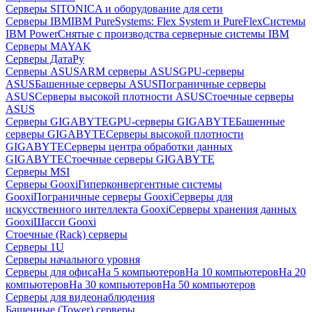
Серверы SITONICA и оборудование для сети
Серверы IBM
IBM PureSystems: Flex System и PureFlex
Системы
IBM Power
Снятые с производства серверные системы IBM
Серверы MAYAK
Серверы ДатаРу
Серверы ASUS
ARM серверы ASUS
GPU-серверы
ASUS
Башенные серверы ASUS
Пограничные серверы
ASUS
Серверы высокой плотности ASUS
Стоечные серверы
ASUS
Серверы GIGABYTE
GPU-серверы GIGABYTE
Башенные
серверы GIGABYTE
Серверы высокой плотности
GIGABYTE
Серверы центра обработки данных
GIGABYTE
Стоечные серверы GIGABYTE
Серверы MSI
Серверы Gooxi
Гиперконвергентные системы
Gooxi
Пограничные серверы Gooxi
Серверы для
искусственного интеллекта Gooxi
Серверы хранения данных
Gooxi
Шасси Gooxi
Стоечные (Rack) серверы
Серверы 1U
Серверы начального уровня
Серверы для офиса
На 5 компьютеров
На 10 компьютеров
На 20
компьютеров
На 30 компьютеров
На 50 компьютеров
Серверы для видеонаблюдения
Башенные (Tower) серверы