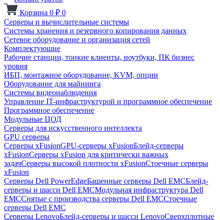
Корзина
0
₽
0
Серверы и вычислительные системы
Системы хранения и резервного копирования данных
Сетевое оборудование и организация сетей
Комплектующие
Рабочие станции, тонкие клиенты, ноутбуки, ПК бизнес
уровня
ИБП, монтажное оборудование, KVM, опции
Оборудование для майнинга
Системы видеонаблюдения
Управление IT-инфраструктурой и программное обеспечение
Программное обеспечение
Модульные ЦОД
Серверы для искусственного интеллекта
GPU серверы
Серверы xFusion
GPU-серверы xFusion
Блейд-серверы
xFusion
Серверы xFusion для критически важных
задач
Серверы высокой плотности xFusion
Стоечные серверы
xFusion
Серверы Dell PowerEdge
Башенные серверы Dell EMC
Блейд-
серверы и шасси Dell EMC
Модульная инфраструктура Dell
EMC
Снятые с производства серверы Dell EMC
Стоечные
серверы Dell EMC
Серверы Lenovo
Блейд-серверы и шасси Lenovo
Сверхплотные