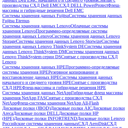
данных Dell EMC начального и среднего уровня
Снятые с
производства СХД Dell EMC
СХД DELL PowerProtect
Флеш-
массивы и гибридные решения Dell EMC
Системы хранения данных Fujitsu
Системы хранения данных
Fujitsu Eternus
Системы хранения данных Lenovo
Облачные системы
хранения Lenovo
Программно-определяемые системы
хранения данных Lenovo
Системы хранения данных Lenovo
Storage
Системы хранения данных Lenovo Storwize
Системы
хранения данных Lenovo ThinkSystem DE
Системы хранения
данных Lenovo ThinkSystem DM
Системы хранения данных
Lenovo ThinkSystem серии DS
Снятые с производства СХД
Lenovo
Системы хранения данных HPE
Программно-определяемые
системы хранения HPE
Резервное копирование и
восстановление данных HPE
Системы хранения данных
начального и среднего уровня HPE
Снятые с производства
СХД HPE
Флеш-массивы и гибридные решения HPE
Cистемы хранения данных NetApp
Гибридные флеш массивы
хранения NetApp FAS
Снятые с производства СХД
NetApp
Флеш-системы хранения NetApp All-Flash
Дисковые полки (JBOD)
Дисковые полки AIC
Дисковые полки
Areca
Дисковые полки DELL
Дисковые полки HP
(HPE)
Дисковые полки INFORTREND
Дисковые полки Lenovo
Российские системы хранения данных
СХД AeroDisk
СХД