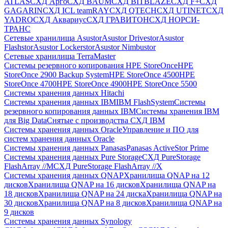
ATLAS
СХД Aрго
СХД BAUM
СХД BITBLAZE
СХД F+
СХД
GAGARIN
СХД ICL teamRAY
СХД QTECH
СХД UTINET
СХД
YADRO
СХД Аквариус
СХД ГРАВИТОН
СХД НОРСИ-
ТРАНС
Сетевые хранилища Asustor
Asustor Drivestor
Asustor
Flashstor
Asustor Lockerstor
Asustor Nimbustor
Сетевые хранилища TerraMaster
Системы резервного копирования HPE StoreOnce
HPE
StoreOnce 2900 Backup System
HPE StoreOnce 4500
HPE
StoreOnce 4700
HPE StoreOnce 4900
HPE StoreOnce 5500
Системы хранения данных Hitachi
Системы хранения данных IBM
IBM FlashSystem
Системы
резервного копирования данных IBM
Системы хранения IBM
для Big Data
Снятые с производства СХД IBM
Системы хранения данных Oracle
Управление и ПО для
систем хранения данных Oracle
Системы хранения данных Panasas
Panasas ActiveStor Prime
Системы хранения данных Pure Storage
СХД PureStorage
FlashArray //M
СХД PureStorage FlashArray //X
Системы хранения данных QNAP
Хранилища QNAP на 12
дисков
Хранилища QNAP на 16 дисков
Хранилища QNAP на
18 дисков
Хранилища QNAP на 24 диска
Хранилища QNAP на
30 дисков
Хранилища QNAP на 8 дисков
Хранилища QNAP на
9 дисков
Системы хранения данных Synology