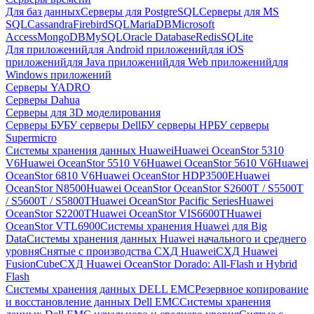
Для баз данных
Серверы для PostgreSQL
Серверы для MS
SQL
Cassandra
FirebirdSQL
MariaDB
Microsoft
Access
MongoDB
MySQL
Oracle Database
Redis
SQLite
Для приложений
для Android приложений
для iOS
приложений
для Java приложений
для Web приложений
для
Windows приложений
Серверы YADRO
Серверы Dahua
Серверы для 3D моделирования
Серверы БУ
БУ серверы Dell
БУ серверы HP
БУ серверы
Supermicro
Системы хранения данных Huawei
Huawei OceanStor 5310
V6
Huawei OceanStor 5510 V6
Huawei OceanStor 5610 V6
Huawei
OceanStor 6810 V6
Huawei OceanStor HDP3500E
Huawei
OceanStor N8500
Huawei OceanStor OceanStor S2600T / S5500T
/ S5600T / S5800T
Huawei OceanStor Pacific Series
Huawei
OceanStor S2200T
Huawei OceanStor VIS6600T
Huawei
OceanStor VTL6900
Системы хранения Huawei для Big
Data
Системы хранения данных Huawei начального и среднего
уровня
Снятые с производства СХД Huawei
СХД Huawei
FusionCube
СХД Huawei OceanStor Dorado: All-Flash и Hybrid
Flash
Системы хранения данных DELL EMC
Резервное копирование
и восстановление данных Dell EMC
Системы хранения