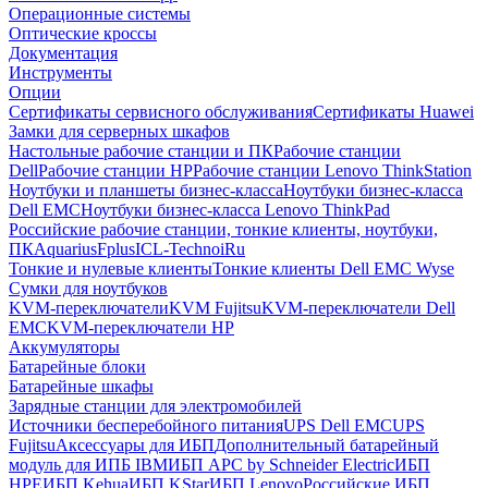
Операционные системы
Оптические кроссы
Документация
Инструменты
Опции
Сертификаты сервисного обслуживания
Сертификаты Huawei
Замки для серверных шкафов
Настольные рабочие станции и ПК
Рабочие станции
Dell
Рабочие станции HP
Рабочие станции Lenovo ThinkStation
Ноутбуки и планшеты бизнес-класса
Ноутбуки бизнес-класса
Dell EMC
Ноутбуки бизнес-класса Lenovo ThinkPad
Российские рабочие станции, тонкие клиенты, ноутбуки,
ПК
Aquarius
Fplus
ICL-Techno
iRu
Тонкие и нулевые клиенты
Тонкие клиенты Dell EMC Wyse
Сумки для ноутбуков
KVM-переключатели
KVM Fujitsu
KVM-переключатели Dell
EMC
KVM-переключатели HP
Аккумуляторы
Батарейные блоки
Батарейные шкафы
Зарядные станции для электромобилей
Источники бесперебойного питания
UPS Dell EMC
UPS
Fujitsu
Аксессуары для ИБП
Дополнительный батарейный
модуль для ИПБ IBM
ИБП APC by Schneider Electric
ИБП
HPE
ИБП Kehua
ИБП KStar
ИБП Lenovo
Российские ИБП