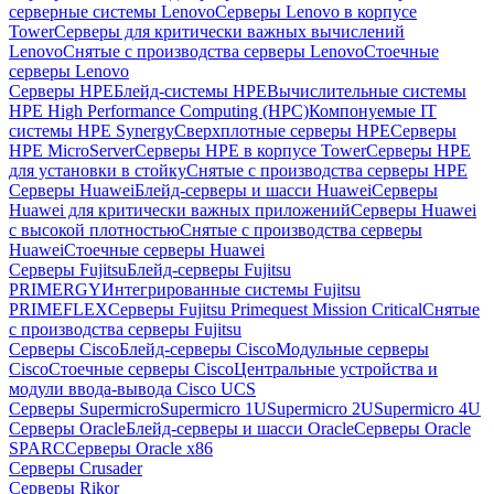
серверные системы Lenovo
Серверы Lenovo в корпусе
Tower
Серверы для критически важных вычислений
Lenovo
Снятые с производства серверы Lenovo
Стоечные
серверы Lenovo
Серверы HPE
Блейд-системы HPE
Вычислительные системы
HPE High Performance Computing (HPC)
Компонуемые IT
системы HPE Synergy
Сверхплотные серверы HPE
Серверы
HPE MicroServer
Серверы HPE в корпусе Tower
Серверы HPE
для установки в стойку
Снятые с производства серверы HPE
Серверы Huawei
Блейд-серверы и шасси Huawei
Серверы
Huawei для критически важных приложений
Серверы Huawei
с высокой плотностью
Снятые с производства серверы
Huawei
Стоечные серверы Huawei
Серверы Fujitsu
Блейд-серверы Fujitsu
PRIMERGY
Интегрированные системы Fujitsu
PRIMEFLEX
Серверы Fujitsu Primequest Mission Critical
Снятые
с производства серверы Fujitsu
Серверы Cisco
Блейд-серверы Cisco
Модульные серверы
Cisco
Стоечные серверы Cisco
Центральные устройства и
модули ввода-вывода Cisco UCS
Серверы Supermicro
Supermicro 1U
Supermicro 2U
Supermicro 4U
Серверы Oracle
Блейд-серверы и шасси Oracle
Серверы Oracle
SPARC
Серверы Oracle x86
Серверы Crusader
Серверы Rikor