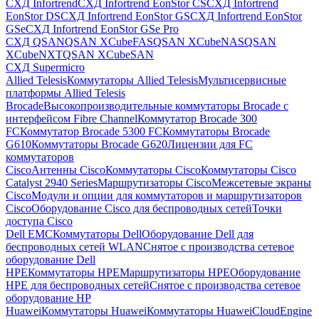
СХД Infortrend
СХД Infortrend EonStor CS
СХД Infortrend
EonStor DS
СХД Infortrend EonStor GS
СХД Infortrend EonStor
GSe
СХД Infortrend EonStor GSe Pro
СХД QSAN
QSAN XCubeFAS
QSAN XCubeNAS
QSAN
XCubeNXT
QSAN XCubeSAN
СХД Supermicro
Allied Telesis
Коммутаторы Allied Telesis
Мультисервисные
платформы Allied Telesis
Brocade
Высокопроизводительные коммутаторы Brocade с
интерфейсом Fibre Channel
Коммутатор Brocade 300
FC
Коммутатор Brocade 5300 FC
Коммутаторы Brocade
G610
Коммутаторы Brocade G620
Лицензии для FC
коммутаторов
Cisco
Антенны Cisco
Коммутаторы Cisco
Коммутаторы Cisco
Catalyst 2940 Series
Маршрутизаторы Cisco
Межсетевые экраны
Cisco
Модули и опции для коммутаторов и маршрутизаторов
Cisco
Оборудование Cisco для беспроводных сетей
Точки
доступа Cisco
Dell EMC
Коммутаторы Dell
Оборудование Dell для
беспроводных сетей WLAN
Снятое с производства сетевое
оборудование Dell
HPE
Коммутаторы HPE
Маршрутизаторы HPE
Оборудование
HPE для беспроводных сетей
Снятое с производства сетевое
оборудование HP
Huawei
Коммутаторы Huawei
Коммутаторы HuaweiCloudEngine