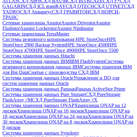
ATLAS
СХД Aрго
СХД BAUM
СХД BITBLAZE
СХД F+
СХД
GAGARIN
СХД ICL teamRAY
СХД QTECH
СХД UTINET
СХД
YADRO
СХД Аквариус
СХД ГРАВИТОН
СХД НОРСИ-
ТРАНС
Сетевые хранилища Asustor
Asustor Drivestor
Asustor
Flashstor
Asustor Lockerstor
Asustor Nimbustor
Сетевые хранилища TerraMaster
Системы резервного копирования HPE StoreOnce
HPE
StoreOnce 2900 Backup System
HPE StoreOnce 4500
HPE
StoreOnce 4700
HPE StoreOnce 4900
HPE StoreOnce 5500
Системы хранения данных Hitachi
Системы хранения данных IBM
IBM FlashSystem
Системы
резервного копирования данных IBM
Системы хранения IBM
для Big Data
Снятые с производства СХД IBM
Системы хранения данных Oracle
Управление и ПО для
систем хранения данных Oracle
Системы хранения данных Panasas
Panasas ActiveStor Prime
Системы хранения данных Pure Storage
СХД PureStorage
FlashArray //M
СХД PureStorage FlashArray //X
Системы хранения данных QNAP
Хранилища QNAP на 12
дисков
Хранилища QNAP на 16 дисков
Хранилища QNAP на
18 дисков
Хранилища QNAP на 24 диска
Хранилища QNAP на
30 дисков
Хранилища QNAP на 8 дисков
Хранилища QNAP на
9 дисков
Системы хранения данных Synology