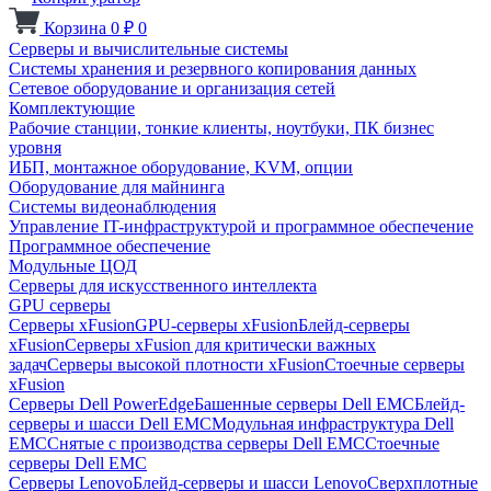
Корзина
0
₽
0
Серверы и вычислительные системы
Системы хранения и резервного копирования данных
Сетевое оборудование и организация сетей
Комплектующие
Рабочие станции, тонкие клиенты, ноутбуки, ПК бизнес
уровня
ИБП, монтажное оборудование, KVM, опции
Оборудование для майнинга
Системы видеонаблюдения
Управление IT-инфраструктурой и программное обеспечение
Программное обеспечение
Модульные ЦОД
Серверы для искусственного интеллекта
GPU серверы
Серверы xFusion
GPU-серверы xFusion
Блейд-серверы
xFusion
Серверы xFusion для критически важных
задач
Серверы высокой плотности xFusion
Стоечные серверы
xFusion
Серверы Dell PowerEdge
Башенные серверы Dell EMC
Блейд-
серверы и шасси Dell EMC
Модульная инфраструктура Dell
EMC
Снятые с производства серверы Dell EMC
Стоечные
серверы Dell EMC
Серверы Lenovo
Блейд-серверы и шасси Lenovo
Сверхплотные