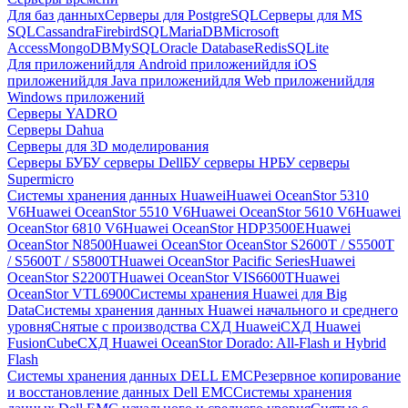
Для баз данных
Серверы для PostgreSQL
Серверы для MS
SQL
Cassandra
FirebirdSQL
MariaDB
Microsoft
Access
MongoDB
MySQL
Oracle Database
Redis
SQLite
Для приложений
для Android приложений
для iOS
приложений
для Java приложений
для Web приложений
для
Windows приложений
Серверы YADRO
Серверы Dahua
Серверы для 3D моделирования
Серверы БУ
БУ серверы Dell
БУ серверы HP
БУ серверы
Supermicro
Системы хранения данных Huawei
Huawei OceanStor 5310
V6
Huawei OceanStor 5510 V6
Huawei OceanStor 5610 V6
Huawei
OceanStor 6810 V6
Huawei OceanStor HDP3500E
Huawei
OceanStor N8500
Huawei OceanStor OceanStor S2600T / S5500T
/ S5600T / S5800T
Huawei OceanStor Pacific Series
Huawei
OceanStor S2200T
Huawei OceanStor VIS6600T
Huawei
OceanStor VTL6900
Системы хранения Huawei для Big
Data
Системы хранения данных Huawei начального и среднего
уровня
Снятые с производства СХД Huawei
СХД Huawei
FusionCube
СХД Huawei OceanStor Dorado: All-Flash и Hybrid
Flash
Системы хранения данных DELL EMC
Резервное копирование
и восстановление данных Dell EMC
Системы хранения