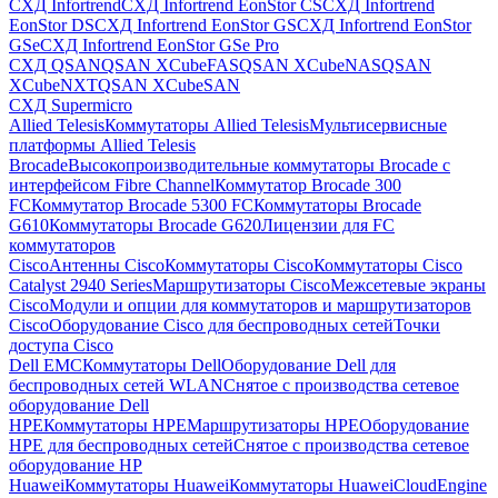
СХД Infortrend
СХД Infortrend EonStor CS
СХД Infortrend
EonStor DS
СХД Infortrend EonStor GS
СХД Infortrend EonStor
GSe
СХД Infortrend EonStor GSe Pro
СХД QSAN
QSAN XCubeFAS
QSAN XCubeNAS
QSAN
XCubeNXT
QSAN XCubeSAN
СХД Supermicro
Allied Telesis
Коммутаторы Allied Telesis
Мультисервисные
платформы Allied Telesis
Brocade
Высокопроизводительные коммутаторы Brocade с
интерфейсом Fibre Channel
Коммутатор Brocade 300
FC
Коммутатор Brocade 5300 FC
Коммутаторы Brocade
G610
Коммутаторы Brocade G620
Лицензии для FC
коммутаторов
Cisco
Антенны Cisco
Коммутаторы Cisco
Коммутаторы Cisco
Catalyst 2940 Series
Маршрутизаторы Cisco
Межсетевые экраны
Cisco
Модули и опции для коммутаторов и маршрутизаторов
Cisco
Оборудование Cisco для беспроводных сетей
Точки
доступа Cisco
Dell EMC
Коммутаторы Dell
Оборудование Dell для
беспроводных сетей WLAN
Снятое с производства сетевое
оборудование Dell
HPE
Коммутаторы HPE
Маршрутизаторы HPE
Оборудование
HPE для беспроводных сетей
Снятое с производства сетевое
оборудование HP
Huawei
Коммутаторы Huawei
Коммутаторы HuaweiCloudEngine