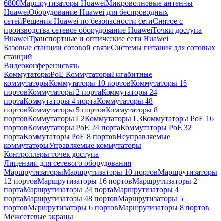
6800
Маршрутизаторы Huawei
Микроволновые антенны
Huawei
Оборудование Huawei для беспроводных
сетей
Решения Huawei по безопасности сети
Снятое с
производства сетевое оборудование Huawei
Точки доступа
Huawei
Транспортные и оптические сети Huawei
Базовые станции сотовой связи
Системы питания для сотовых
станций
Видеоконференцсвязь
Коммутаторы
PoE Коммутаторы
Гигабитные
коммутаторы
Коммутаторы 10 портов
Коммутаторы 16
портов
Коммутаторы 2 порта
Коммутаторы 24
порта
Коммутаторы 4 порта
Коммутаторы 48
портов
Коммутаторы 5 портов
Коммутаторы 8
портов
Коммутаторы L2
Коммутаторы L3
Коммутаторы PoE 16
портов
Коммутаторы PoE 24 порта
Коммутаторы PoE 32
порта
Коммутаторы PoE 8 портов
Неуправляемые
коммутаторы
Управляемые коммутаторы
Контроллеры точек доступа
Лицензии для сетевого оборудования
Маршрутизаторы
Маршрутизаторы 10 портов
Маршрутизаторы
12 портов
Маршрутизаторы 16 портов
Маршрутизаторы 2
порта
Маршрутизаторы 24 порта
Маршрутизаторы 4
порта
Маршрутизаторы 48 портов
Маршрутизаторы 5
портов
Маршрутизаторы 6 портов
Маршрутизаторы 8 портов
Межсетевые экраны