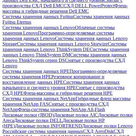
данных Dell EMC начального и среднего уровня
Снятые с
производства СХД Dell EMC
СХД DELL PowerProtect
Флеш-
массивы и гибридные решения Dell EMC
Системы хранения данных Fujitsu
Системы хранения данных
Fujitsu Eternus
Системы хранения данных Lenovo
Облачные системы
хранения Lenovo
Программно-определяемые системы
хранения данных Lenovo
Системы хранения данных Lenovo
Storage
Системы хранения данных Lenovo Storwize
Системы
хранения данных Lenovo ThinkSystem DE
Системы хранения
данных Lenovo ThinkSystem DM
Системы хранения данных
Lenovo ThinkSystem серии DS
Снятые с производства СХД
Lenovo
Системы хранения данных HPE
Программно-определяемые
системы хранения HPE
Резервное копирование и
восстановление данных HPE
Системы хранения данных
начального и среднего уровня HPE
Снятые с производства
СХД HPE
Флеш-массивы и гибридные решения HPE
Cистемы хранения данных NetApp
Гибридные флеш массивы
хранения NetApp FAS
Снятые с производства СХД
NetApp
Флеш-системы хранения NetApp All-Flash
Дисковые полки (JBOD)
Дисковые полки AIC
Дисковые полки
Areca
Дисковые полки DELL
Дисковые полки HP
(HPE)
Дисковые полки INFORTREND
Дисковые полки Lenovo
Российские системы хранения данных
СХД AeroDisk
СХД