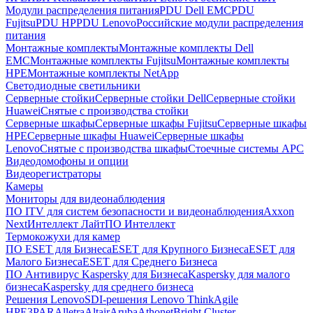
Модули распределения питания
PDU Dell EMC
PDU
Fujitsu
PDU HP
PDU Lenovo
Российские модули распределения
питания
Монтажные комплекты
Монтажные комплекты Dell
EMC
Монтажные комплекты Fujitsu
Монтажные комплекты
HPE
Монтажные комплекты NetApp
Светодиодные светильники
Серверные стойки
Серверные стойки Dell
Серверные стойки
Huawei
Снятые с производства стойки
Серверные шкафы
Серверные шкафы Fujitsu
Серверные шкафы
HPE
Серверные шкафы Huawei
Серверные шкафы
Lenovo
Снятые с производства шкафы
Стоечные системы APC
Видеодомофоны и опции
Видеорегистраторы
Камеры
Мониторы для видеонаблюдения
ПО ITV для систем безопасности и видеонаблюдения
Axxon
Next
Интеллект Лайт
ПО Интеллект
Термокожухи для камер
ПО ESET для Бизнеса
ESET для Крупного Бизнеса
ESET для
Малого Бизнеса
ESET для Среднего Бизнеса
ПО Антивирус Kaspersky для Бизнеса
Kaspersky для малого
бизнеса
Kaspersky для среднего бизнеса
Решения Lenovo
SDI-решения Lenovo ThinkAgile
HPE
3PAR
Alletra
Altair
Aruba
Athonet
Bright Cluster