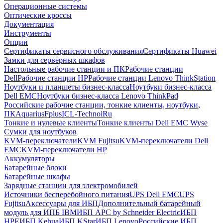
Операционные системы
Оптические кроссы
Документация
Инструменты
Опции
Сертификаты сервисного обслуживания
Сертификаты Huawei
Замки для серверных шкафов
Настольные рабочие станции и ПК
Рабочие станции
Dell
Рабочие станции HP
Рабочие станции Lenovo ThinkStation
Ноутбуки и планшеты бизнес-класса
Ноутбуки бизнес-класса
Dell EMC
Ноутбуки бизнес-класса Lenovo ThinkPad
Российские рабочие станции, тонкие клиенты, ноутбуки,
ПК
Aquarius
Fplus
ICL-Techno
iRu
Тонкие и нулевые клиенты
Тонкие клиенты Dell EMC Wyse
Сумки для ноутбуков
KVM-переключатели
KVM Fujitsu
KVM-переключатели Dell
EMC
KVM-переключатели HP
Аккумуляторы
Батарейные блоки
Батарейные шкафы
Зарядные станции для электромобилей
Источники бесперебойного питания
UPS Dell EMC
UPS
Fujitsu
Аксессуары для ИБП
Дополнительный батарейный
модуль для ИПБ IBM
ИБП APC by Schneider Electric
ИБП
HPE
ИБП Kehua
ИБП KStar
ИБП Lenovo
Российские ИБП