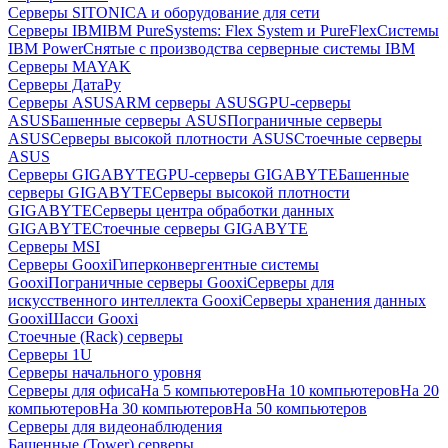
Серверы SITONICA и оборудование для сети
Серверы IBM
IBM PureSystems: Flex System и PureFlex
Системы
IBM Power
Снятые с производства серверные системы IBM
Серверы MAYAK
Серверы ДатаРу
Серверы ASUS
ARM серверы ASUS
GPU-серверы
ASUS
Башенные серверы ASUS
Пограничные серверы
ASUS
Серверы высокой плотности ASUS
Стоечные серверы
ASUS
Серверы GIGABYTE
GPU-серверы GIGABYTE
Башенные
серверы GIGABYTE
Серверы высокой плотности
GIGABYTE
Серверы центра обработки данных
GIGABYTE
Стоечные серверы GIGABYTE
Серверы MSI
Серверы Gooxi
Гиперконвергентные системы
Gooxi
Пограничные серверы Gooxi
Серверы для
искусственного интеллекта Gooxi
Серверы хранения данных
Gooxi
Шасси Gooxi
Стоечные (Rack) серверы
Серверы 1U
Серверы начального уровня
Серверы для офиса
На 5 компьютеров
На 10 компьютеров
На 20
компьютеров
На 30 компьютеров
На 50 компьютеров
Серверы для видеонаблюдения
Башенные (Tower) серверы