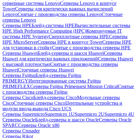
серверные системы Lenovo
Серверы Lenovo в корпусе
Tower
Серверы для критически важных вычислений
Lenovo
Снятые с производства серверы Lenovo
Стоечные
серверы Lenovo
Серверы HPE
Блейд-системы HPE
Вычислительные системы
HPE High Performance Computing (HPC)
Компонуемые IT
системы HPE Synergy
Сверхплотные серверы HPE
Серверы
HPE MicroServer
Серверы HPE в корпусе Tower
Серверы HPE
для установки в стойку
Снятые с производства серверы HPE
Серверы Huawei
Блейд-серверы и шасси Huawei
Серверы
Huawei для критически важных приложений
Серверы Huawei
с высокой плотностью
Снятые с производства серверы
Huawei
Стоечные серверы Huawei
Серверы Fujitsu
Блейд-серверы Fujitsu
PRIMERGY
Интегрированные системы Fujitsu
PRIMEFLEX
Серверы Fujitsu Primequest Mission Critical
Снятые
с производства серверы Fujitsu
Серверы Cisco
Блейд-серверы Cisco
Модульные серверы
Cisco
Стоечные серверы Cisco
Центральные устройства и
модули ввода-вывода Cisco UCS
Серверы Supermicro
Supermicro 1U
Supermicro 2U
Supermicro 4U
Серверы Oracle
Блейд-серверы и шасси Oracle
Серверы Oracle
SPARC
Серверы Oracle x86
Серверы Crusader
Серверы Rikor