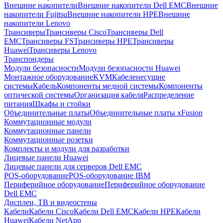
Внешние накопители
Внешние накопители Dell EMC
Внешние
накопители Fujitsu
Внешние накопители HPE
Внешние
накопители Lenovo
Трансиверы
Трансиверы Cisco
Трансиверы Dell
EMC
Трансиверы FS
Трансиверы HPE
Трансиверы
Huawei
Трансиверы Lenovo
Транспондеры
Модули безопасности
Модули безопасности Huawei
Монтажное оборудование
KVM
Кабеленесущие
системы
Кабель
Компоненты медной системы
Компоненты
оптической системы
Организация кабеля
Распределение
питания
Шкафы и стойки
Объединительные платы
Объединительные платы xFusion
Коммутационные модули
Коммутационные панели
Коммутационные розетки
Комплекты и модули для разработки
Лицевые панели Huawei
Лицевые панели для серверов Dell EMC
POS-оборудование
POS-оборудование IBM
Периферийное оборудование
Периферийное оборудование
Dell EMC
Дисплеи, ТВ и видеостены
Кабели
Кабели Cisco
Кабели Dell EMC
Кабели HPE
Кабели
Huawei
Кабели NetApp