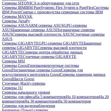
Серверы SITONICA и оборудование для сети
Серверы IBM
IBM PureSystems: Flex System и PureFlex
Системы
IBM Power
Снятые с производства серверные системы IBM
Серверы MAYAK
Серверы ДатаРу
Серверы ASUS
ARM серверы ASUS
GPU-серверы
ASUS
Башенные серверы ASUS
Пограничные серверы
ASUS
Серверы высокой плотности ASUS
Стоечные серверы
ASUS
Серверы GIGABYTE
GPU-серверы GIGABYTE
Башенные
серверы GIGABYTE
Серверы высокой плотности
GIGABYTE
Серверы центра обработки данных
GIGABYTE
Стоечные серверы GIGABYTE
Серверы MSI
Серверы Gooxi
Гиперконвергентные системы
Gooxi
Пограничные серверы Gooxi
Серверы для
искусственного интеллекта Gooxi
Серверы хранения данных
Gooxi
Шасси Gooxi
Стоечные (Rack) серверы
Серверы 1U
Серверы начального уровня
Серверы для офиса
На 5 компьютеров
На 10 компьютеров
На 20
компьютеров
На 30 компьютеров
На 50 компьютеров
Серверы для видеонаблюдения
Башенные (Tower) серверы