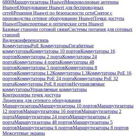
6800
Маршрутизаторы Huawei
Микроволновые антенны
Huawei
Оборудование Huawei для беспроводных
сетей
Решения Huawei по безопасности сети
Снятое с
производства сетевое оборудование Huawei
Точки доступа
Huawei
Транспортные и оптические сети Huawei
Базовые станции сотовой связи
Системы питания для сотовых
станций
Видеоконференцсвязь
Коммутаторы
PoE Коммутаторы
Гигабитные
коммутаторы
Коммутаторы 10 портов
Коммутаторы 16
портов
Коммутаторы 2 порта
Коммутаторы 24
порта
Коммутаторы 4 порта
Коммутаторы 48
портов
Коммутаторы 5 портов
Коммутаторы 8
портов
Коммутаторы L2
Коммутаторы L3
Коммутаторы PoE 16
портов
Коммутаторы PoE 24 порта
Коммутаторы PoE 32
порта
Коммутаторы PoE 8 портов
Неуправляемые
коммутаторы
Управляемые коммутаторы
Контроллеры точек доступа
Лицензии для сетевого оборудования
Маршрутизаторы
Маршрутизаторы 10 портов
Маршрутизаторы
12 портов
Маршрутизаторы 16 портов
Маршрутизаторы 2
порта
Маршрутизаторы 24 порта
Маршрутизаторы 4
порта
Маршрутизаторы 48 портов
Маршрутизаторы 5
портов
Маршрутизаторы 6 портов
Маршрутизаторы 8 портов
Межсетевые экраны