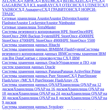
ATLAS
СХД Aрго
СХД BAUM
СХД BITBLAZE
СХД F+
СХД
GAGARIN
СХД ICL teamRAY
СХД QTECH
СХД UTINET
СХД
YADRO
СХД Аквариус
СХД ГРАВИТОН
СХД НОРСИ-
ТРАНС
Сетевые хранилища Asustor
Asustor Drivestor
Asustor
Flashstor
Asustor Lockerstor
Asustor Nimbustor
Сетевые хранилища TerraMaster
Системы резервного копирования HPE StoreOnce
HPE
StoreOnce 2900 Backup System
HPE StoreOnce 4500
HPE
StoreOnce 4700
HPE StoreOnce 4900
HPE StoreOnce 5500
Системы хранения данных Hitachi
Системы хранения данных IBM
IBM FlashSystem
Системы
резервного копирования данных IBM
Системы хранения IBM
для Big Data
Снятые с производства СХД IBM
Системы хранения данных Oracle
Управление и ПО для
систем хранения данных Oracle
Системы хранения данных Panasas
Panasas ActiveStor Prime
Системы хранения данных Pure Storage
СХД PureStorage
FlashArray //M
СХД PureStorage FlashArray //X
Системы хранения данных QNAP
Хранилища QNAP на 12
дисков
Хранилища QNAP на 16 дисков
Хранилища QNAP на
18 дисков
Хранилища QNAP на 24 диска
Хранилища QNAP на
30 дисков
Хранилища QNAP на 8 дисков
Хранилища QNAP на
9 дисков
Системы хранения данных Synology