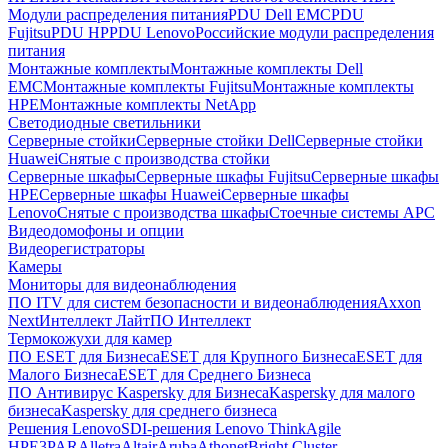
Модули распределения питания
PDU Dell EMC
PDU
Fujitsu
PDU HP
PDU Lenovo
Российские модули распределения
питания
Монтажные комплекты
Монтажные комплекты Dell
EMC
Монтажные комплекты Fujitsu
Монтажные комплекты
HPE
Монтажные комплекты NetApp
Светодиодные светильники
Серверные стойки
Серверные стойки Dell
Серверные стойки
Huawei
Снятые с производства стойки
Серверные шкафы
Серверные шкафы Fujitsu
Серверные шкафы
HPE
Серверные шкафы Huawei
Серверные шкафы
Lenovo
Снятые с производства шкафы
Стоечные системы APC
Видеодомофоны и опции
Видеорегистраторы
Камеры
Мониторы для видеонаблюдения
ПО ITV для систем безопасности и видеонаблюдения
Axxon
Next
Интеллект Лайт
ПО Интеллект
Термокожухи для камер
ПО ESET для Бизнеса
ESET для Крупного Бизнеса
ESET для
Малого Бизнеса
ESET для Среднего Бизнеса
ПО Антивирус Kaspersky для Бизнеса
Kaspersky для малого
бизнеса
Kaspersky для среднего бизнеса
Решения Lenovo
SDI-решения Lenovo ThinkAgile
HPE
3PAR
Alletra
Altair
Aruba
Athonet
Bright Cluster