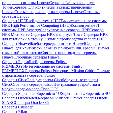
серверные системы Lenovo
Серверы Lenovo в корпусе
Tower
Серверы для критически важных вычислений
Lenovo
Снятые с производства серверы Lenovo
Стоечные
серверы Lenovo
Серверы HPE
Блейд-системы HPE
Вычислительные системы
HPE High Performance Computing (HPC)
Компонуемые IT
системы HPE Synergy
Сверхплотные серверы HPE
Серверы
HPE MicroServer
Серверы HPE в корпусе Tower
Серверы HPE
для установки в стойку
Снятые с производства серверы HPE
Серверы Huawei
Блейд-серверы и шасси Huawei
Серверы
Huawei для критически важных приложений
Серверы Huawei
с высокой плотностью
Снятые с производства серверы
Huawei
Стоечные серверы Huawei
Серверы Fujitsu
Блейд-серверы Fujitsu
PRIMERGY
Интегрированные системы Fujitsu
PRIMEFLEX
Серверы Fujitsu Primequest Mission Critical
Снятые
с производства серверы Fujitsu
Серверы Cisco
Блейд-серверы Cisco
Модульные серверы
Cisco
Стоечные серверы Cisco
Центральные устройства и
модули ввода-вывода Cisco UCS
Серверы Supermicro
Supermicro 1U
Supermicro 2U
Supermicro 4U
Серверы Oracle
Блейд-серверы и шасси Oracle
Серверы Oracle
SPARC
Серверы Oracle x86
Серверы Crusader
Серверы Rikor