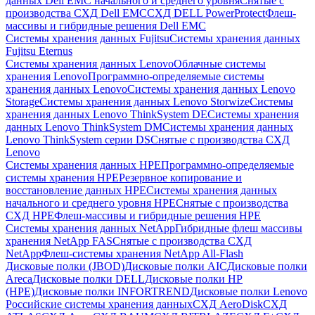
данных Dell EMC начального и среднего уровня
Снятые с
производства СХД Dell EMC
СХД DELL PowerProtect
Флеш-
массивы и гибридные решения Dell EMC
Системы хранения данных Fujitsu
Системы хранения данных
Fujitsu Eternus
Системы хранения данных Lenovo
Облачные системы
хранения Lenovo
Программно-определяемые системы
хранения данных Lenovo
Системы хранения данных Lenovo
Storage
Системы хранения данных Lenovo Storwize
Системы
хранения данных Lenovo ThinkSystem DE
Системы хранения
данных Lenovo ThinkSystem DM
Системы хранения данных
Lenovo ThinkSystem серии DS
Снятые с производства СХД
Lenovo
Системы хранения данных HPE
Программно-определяемые
системы хранения HPE
Резервное копирование и
восстановление данных HPE
Системы хранения данных
начального и среднего уровня HPE
Снятые с производства
СХД HPE
Флеш-массивы и гибридные решения HPE
Cистемы хранения данных NetApp
Гибридные флеш массивы
хранения NetApp FAS
Снятые с производства СХД
NetApp
Флеш-системы хранения NetApp All-Flash
Дисковые полки (JBOD)
Дисковые полки AIC
Дисковые полки
Areca
Дисковые полки DELL
Дисковые полки HP
(HPE)
Дисковые полки INFORTREND
Дисковые полки Lenovo
Российские системы хранения данных
СХД AeroDisk
СХД