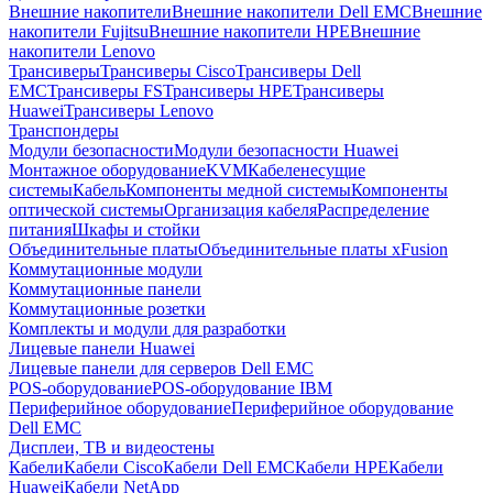
Внешние накопители
Внешние накопители Dell EMC
Внешние
накопители Fujitsu
Внешние накопители HPE
Внешние
накопители Lenovo
Трансиверы
Трансиверы Cisco
Трансиверы Dell
EMC
Трансиверы FS
Трансиверы HPE
Трансиверы
Huawei
Трансиверы Lenovo
Транспондеры
Модули безопасности
Модули безопасности Huawei
Монтажное оборудование
KVM
Кабеленесущие
системы
Кабель
Компоненты медной системы
Компоненты
оптической системы
Организация кабеля
Распределение
питания
Шкафы и стойки
Объединительные платы
Объединительные платы xFusion
Коммутационные модули
Коммутационные панели
Коммутационные розетки
Комплекты и модули для разработки
Лицевые панели Huawei
Лицевые панели для серверов Dell EMC
POS-оборудование
POS-оборудование IBM
Периферийное оборудование
Периферийное оборудование
Dell EMC
Дисплеи, ТВ и видеостены
Кабели
Кабели Cisco
Кабели Dell EMC
Кабели HPE
Кабели
Huawei
Кабели NetApp