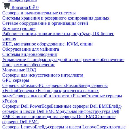
Корзина
0
₽
0
Серверы и вычислительные системы
Системы хранения и резервного копирования данных
Сетевое оборудование и организация сетей
Комплектующие
Рабочие станции, тонкие клиенты, ноутбуки, ПК бизнес
уровня
ИБП, монтажное оборудование, KVM, опции
Оборудование для майнинга
Системы видеонаблюдения
Управление IT-инфраструктурой и программное обеспечение
Программное обеспечение
Модульные ЦОД
Серверы для искусственного интеллекта
GPU серверы
Серверы xFusion
GPU-серверы xFusion
Блейд-серверы
xFusion
Серверы xFusion для критически важных
задач
Серверы высокой плотности xFusion
Стоечные серверы
xFusion
Серверы Dell PowerEdge
Башенные серверы Dell EMC
Блейд-
серверы и шасси Dell EMC
Модульная инфраструктура Dell
EMC
Снятые с производства серверы Dell EMC
Стоечные
серверы Dell EMC
Серверы Lenovo
Блейд-серверы и шасси Lenovo
Сверхплотные