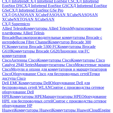
СХД Infortrend
СХД Infortrend EonStor CS
СХД Infortrend
EonStor DS
СХД Infortrend EonStor GS
СХД Infortrend EonStor
GSe
СХД Infortrend EonStor GSe Pro
СХД QSAN
QSAN XCubeFAS
QSAN XCubeNAS
QSAN
XCubeNXT
QSAN XCubeSAN
СХД Supermicro
Allied Telesis
Коммутаторы Allied Telesis
Мультисервисные
платформы Allied Telesis
Brocade
Высокопроизводительные коммутаторы Brocade с
интерфейсом Fibre Channel
Коммутатор Brocade 300
FC
Коммутатор Brocade 5300 FC
Коммутаторы Brocade
G610
Коммутаторы Brocade G620
Лицензии для FC
коммутаторов
Cisco
Антенны Cisco
Коммутаторы Cisco
Коммутаторы Cisco
Catalyst 2940 Series
Маршрутизаторы Cisco
Межсетевые экраны
Cisco
Модули и опции для коммутаторов и маршрутизаторов
Cisco
Оборудование Cisco для беспроводных сетей
Точки
доступа Cisco
Dell EMC
Коммутаторы Dell
Оборудование Dell для
беспроводных сетей WLAN
Снятое с производства сетевое
оборудование Dell
HPE
Коммутаторы HPE
Маршрутизаторы HPE
Оборудование
HPE для беспроводных сетей
Снятое с производства сетевое
оборудование HP
Huawei
Коммутаторы Huawei
Коммутаторы HuaweiCloudEngine