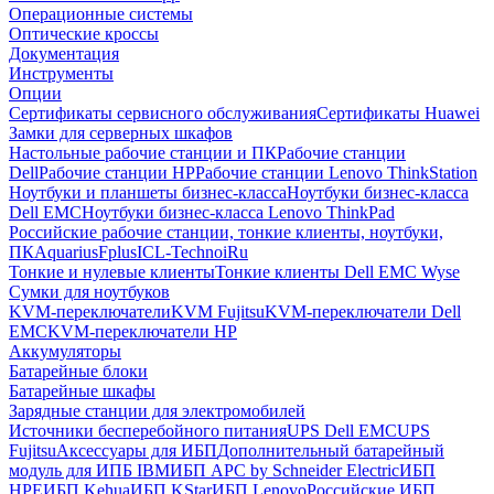
Операционные системы
Оптические кроссы
Документация
Инструменты
Опции
Сертификаты сервисного обслуживания
Сертификаты Huawei
Замки для серверных шкафов
Настольные рабочие станции и ПК
Рабочие станции
Dell
Рабочие станции HP
Рабочие станции Lenovo ThinkStation
Ноутбуки и планшеты бизнес-класса
Ноутбуки бизнес-класса
Dell EMC
Ноутбуки бизнес-класса Lenovo ThinkPad
Российские рабочие станции, тонкие клиенты, ноутбуки,
ПК
Aquarius
Fplus
ICL-Techno
iRu
Тонкие и нулевые клиенты
Тонкие клиенты Dell EMC Wyse
Сумки для ноутбуков
KVM-переключатели
KVM Fujitsu
KVM-переключатели Dell
EMC
KVM-переключатели HP
Аккумуляторы
Батарейные блоки
Батарейные шкафы
Зарядные станции для электромобилей
Источники бесперебойного питания
UPS Dell EMC
UPS
Fujitsu
Аксессуары для ИБП
Дополнительный батарейный
модуль для ИПБ IBM
ИБП APC by Schneider Electric
ИБП
HPE
ИБП Kehua
ИБП KStar
ИБП Lenovo
Российские ИБП