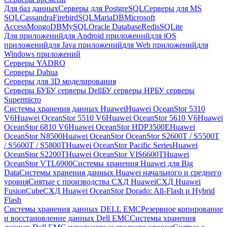
Для баз данных
Серверы для PostgreSQL
Серверы для MS
SQL
Cassandra
FirebirdSQL
MariaDB
Microsoft
Access
MongoDB
MySQL
Oracle Database
Redis
SQLite
Для приложений
для Android приложений
для iOS
приложений
для Java приложений
для Web приложений
для
Windows приложений
Серверы YADRO
Серверы Dahua
Серверы для 3D моделирования
Серверы БУ
БУ серверы Dell
БУ серверы HP
БУ серверы
Supermicro
Системы хранения данных Huawei
Huawei OceanStor 5310
V6
Huawei OceanStor 5510 V6
Huawei OceanStor 5610 V6
Huawei
OceanStor 6810 V6
Huawei OceanStor HDP3500E
Huawei
OceanStor N8500
Huawei OceanStor OceanStor S2600T / S5500T
/ S5600T / S5800T
Huawei OceanStor Pacific Series
Huawei
OceanStor S2200T
Huawei OceanStor VIS6600T
Huawei
OceanStor VTL6900
Системы хранения Huawei для Big
Data
Системы хранения данных Huawei начального и среднего
уровня
Снятые с производства СХД Huawei
СХД Huawei
FusionCube
СХД Huawei OceanStor Dorado: All-Flash и Hybrid
Flash
Системы хранения данных DELL EMC
Резервное копирование
и восстановление данных Dell EMC
Системы хранения