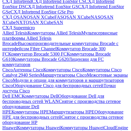
СХД Infortrend
СХД Infortrend EonStor CS
СХД Infortrend
EonStor DS
СХД Infortrend EonStor GS
СХД Infortrend EonStor
GSe
СХД Infortrend EonStor GSe Pro
СХД QSAN
QSAN XCubeFAS
QSAN XCubeNAS
QSAN
XCubeNXT
QSAN XCubeSAN
СХД Supermicro
Allied Telesis
Коммутаторы Allied Telesis
Мультисервисные
платформы Allied Telesis
Brocade
Высокопроизводительные коммутаторы Brocade с
интерфейсом Fibre Channel
Коммутатор Brocade 300
FC
Коммутатор Brocade 5300 FC
Коммутаторы Brocade
G610
Коммутаторы Brocade G620
Лицензии для FC
коммутаторов
Cisco
Антенны Cisco
Коммутаторы Cisco
Коммутаторы Cisco
Catalyst 2940 Series
Маршрутизаторы Cisco
Межсетевые экраны
Cisco
Модули и опции для коммутаторов и маршрутизаторов
Cisco
Оборудование Cisco для беспроводных сетей
Точки
доступа Cisco
Dell EMC
Коммутаторы Dell
Оборудование Dell для
беспроводных сетей WLAN
Снятое с производства сетевое
оборудование Dell
HPE
Коммутаторы HPE
Маршрутизаторы HPE
Оборудование
HPE для беспроводных сетей
Снятое с производства сетевое
оборудование HP
Huawei
Коммутаторы Huawei
Коммутаторы HuaweiCloudEngine