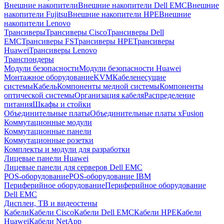
Внешние накопители
Внешние накопители Dell EMC
Внешние
накопители Fujitsu
Внешние накопители HPE
Внешние
накопители Lenovo
Трансиверы
Трансиверы Cisco
Трансиверы Dell
EMC
Трансиверы FS
Трансиверы HPE
Трансиверы
Huawei
Трансиверы Lenovo
Транспондеры
Модули безопасности
Модули безопасности Huawei
Монтажное оборудование
KVM
Кабеленесущие
системы
Кабель
Компоненты медной системы
Компоненты
оптической системы
Организация кабеля
Распределение
питания
Шкафы и стойки
Объединительные платы
Объединительные платы xFusion
Коммутационные модули
Коммутационные панели
Коммутационные розетки
Комплекты и модули для разработки
Лицевые панели Huawei
Лицевые панели для серверов Dell EMC
POS-оборудование
POS-оборудование IBM
Периферийное оборудование
Периферийное оборудование
Dell EMC
Дисплеи, ТВ и видеостены
Кабели
Кабели Cisco
Кабели Dell EMC
Кабели HPE
Кабели
Huawei
Кабели NetApp