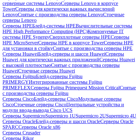
серверные системы Lenovo
Серверы Lenovo в корпусе
Tower
Серверы для критически важных вычислений
Lenovo
Снятые с производства серверы Lenovo
Стоечные
серверы Lenovo
Серверы HPE
Блейд-системы HPE
Вычислительные системы
HPE High Performance Computing (HPC)
Компонуемые IT
системы HPE Synergy
Сверхплотные серверы HPE
Серверы
HPE MicroServer
Серверы HPE в корпусе Tower
Серверы HPE
для установки в стойку
Снятые с производства серверы HPE
Серверы Huawei
Блейд-серверы и шасси Huawei
Серверы
Huawei для критически важных приложений
Серверы Huawei
с высокой плотностью
Снятые с производства серверы
Huawei
Стоечные серверы Huawei
Серверы Fujitsu
Блейд-серверы Fujitsu
PRIMERGY
Интегрированные системы Fujitsu
PRIMEFLEX
Серверы Fujitsu Primequest Mission Critical
Снятые
с производства серверы Fujitsu
Серверы Cisco
Блейд-серверы Cisco
Модульные серверы
Cisco
Стоечные серверы Cisco
Центральные устройства и
модули ввода-вывода Cisco UCS
Серверы Supermicro
Supermicro 1U
Supermicro 2U
Supermicro 4U
Серверы Oracle
Блейд-серверы и шасси Oracle
Серверы Oracle
SPARC
Серверы Oracle x86
Серверы Crusader
Серверы Rikor