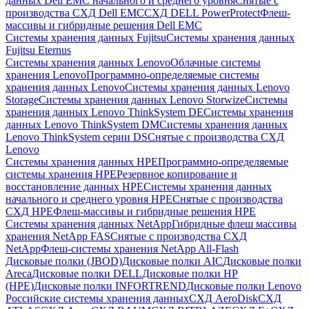
данных Dell EMC начального и среднего уровня
Снятые с
производства СХД Dell EMC
СХД DELL PowerProtect
Флеш-
массивы и гибридные решения Dell EMC
Системы хранения данных Fujitsu
Системы хранения данных
Fujitsu Eternus
Системы хранения данных Lenovo
Облачные системы
хранения Lenovo
Программно-определяемые системы
хранения данных Lenovo
Системы хранения данных Lenovo
Storage
Системы хранения данных Lenovo Storwize
Системы
хранения данных Lenovo ThinkSystem DE
Системы хранения
данных Lenovo ThinkSystem DM
Системы хранения данных
Lenovo ThinkSystem серии DS
Снятые с производства СХД
Lenovo
Системы хранения данных HPE
Программно-определяемые
системы хранения HPE
Резервное копирование и
восстановление данных HPE
Системы хранения данных
начального и среднего уровня HPE
Снятые с производства
СХД HPE
Флеш-массивы и гибридные решения HPE
Cистемы хранения данных NetApp
Гибридные флеш массивы
хранения NetApp FAS
Снятые с производства СХД
NetApp
Флеш-системы хранения NetApp All-Flash
Дисковые полки (JBOD)
Дисковые полки AIC
Дисковые полки
Areca
Дисковые полки DELL
Дисковые полки HP
(HPE)
Дисковые полки INFORTREND
Дисковые полки Lenovo
Российские системы хранения данных
СХД AeroDisk
СХД