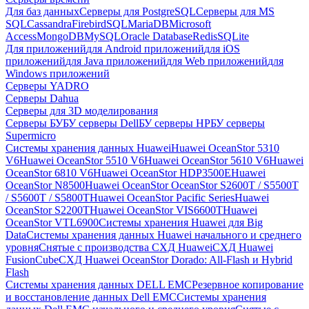
Для баз данных
Серверы для PostgreSQL
Серверы для MS
SQL
Cassandra
FirebirdSQL
MariaDB
Microsoft
Access
MongoDB
MySQL
Oracle Database
Redis
SQLite
Для приложений
для Android приложений
для iOS
приложений
для Java приложений
для Web приложений
для
Windows приложений
Серверы YADRO
Серверы Dahua
Серверы для 3D моделирования
Серверы БУ
БУ серверы Dell
БУ серверы HP
БУ серверы
Supermicro
Системы хранения данных Huawei
Huawei OceanStor 5310
V6
Huawei OceanStor 5510 V6
Huawei OceanStor 5610 V6
Huawei
OceanStor 6810 V6
Huawei OceanStor HDP3500E
Huawei
OceanStor N8500
Huawei OceanStor OceanStor S2600T / S5500T
/ S5600T / S5800T
Huawei OceanStor Pacific Series
Huawei
OceanStor S2200T
Huawei OceanStor VIS6600T
Huawei
OceanStor VTL6900
Системы хранения Huawei для Big
Data
Системы хранения данных Huawei начального и среднего
уровня
Снятые с производства СХД Huawei
СХД Huawei
FusionCube
СХД Huawei OceanStor Dorado: All-Flash и Hybrid
Flash
Системы хранения данных DELL EMC
Резервное копирование
и восстановление данных Dell EMC
Системы хранения