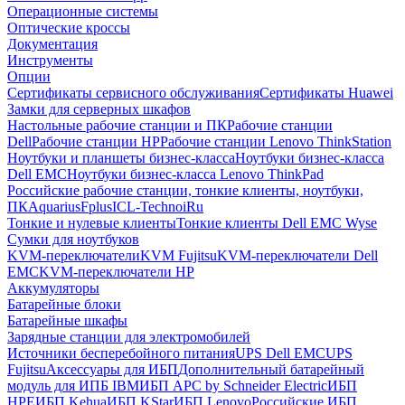
Операционные системы
Оптические кроссы
Документация
Инструменты
Опции
Сертификаты сервисного обслуживания
Сертификаты Huawei
Замки для серверных шкафов
Настольные рабочие станции и ПК
Рабочие станции
Dell
Рабочие станции HP
Рабочие станции Lenovo ThinkStation
Ноутбуки и планшеты бизнес-класса
Ноутбуки бизнес-класса
Dell EMC
Ноутбуки бизнес-класса Lenovo ThinkPad
Российские рабочие станции, тонкие клиенты, ноутбуки,
ПК
Aquarius
Fplus
ICL-Techno
iRu
Тонкие и нулевые клиенты
Тонкие клиенты Dell EMC Wyse
Сумки для ноутбуков
KVM-переключатели
KVM Fujitsu
KVM-переключатели Dell
EMC
KVM-переключатели HP
Аккумуляторы
Батарейные блоки
Батарейные шкафы
Зарядные станции для электромобилей
Источники бесперебойного питания
UPS Dell EMC
UPS
Fujitsu
Аксессуары для ИБП
Дополнительный батарейный
модуль для ИПБ IBM
ИБП APC by Schneider Electric
ИБП
HPE
ИБП Kehua
ИБП KStar
ИБП Lenovo
Российские ИБП