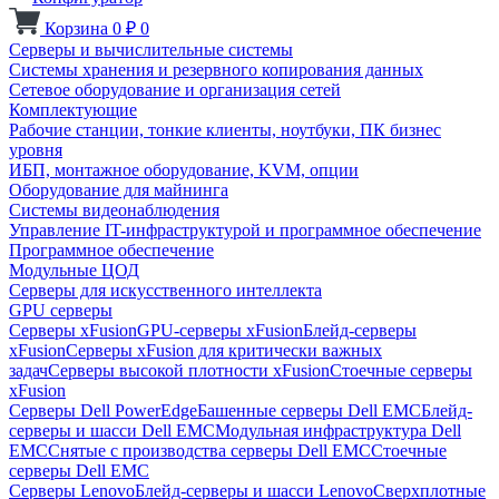
Корзина
0
₽
0
Серверы и вычислительные системы
Системы хранения и резервного копирования данных
Сетевое оборудование и организация сетей
Комплектующие
Рабочие станции, тонкие клиенты, ноутбуки, ПК бизнес
уровня
ИБП, монтажное оборудование, KVM, опции
Оборудование для майнинга
Системы видеонаблюдения
Управление IT-инфраструктурой и программное обеспечение
Программное обеспечение
Модульные ЦОД
Серверы для искусственного интеллекта
GPU серверы
Серверы xFusion
GPU-серверы xFusion
Блейд-серверы
xFusion
Серверы xFusion для критически важных
задач
Серверы высокой плотности xFusion
Стоечные серверы
xFusion
Серверы Dell PowerEdge
Башенные серверы Dell EMC
Блейд-
серверы и шасси Dell EMC
Модульная инфраструктура Dell
EMC
Снятые с производства серверы Dell EMC
Стоечные
серверы Dell EMC
Серверы Lenovo
Блейд-серверы и шасси Lenovo
Сверхплотные