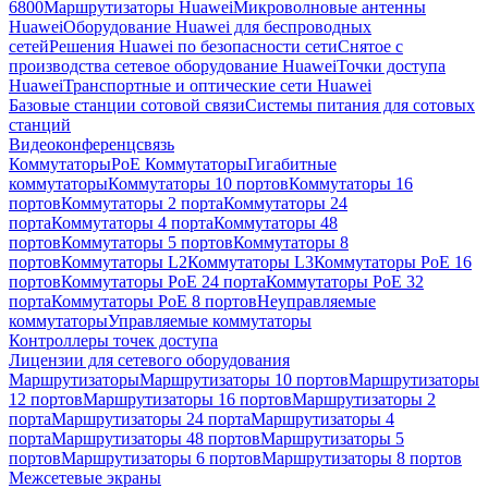
6800
Маршрутизаторы Huawei
Микроволновые антенны
Huawei
Оборудование Huawei для беспроводных
сетей
Решения Huawei по безопасности сети
Снятое с
производства сетевое оборудование Huawei
Точки доступа
Huawei
Транспортные и оптические сети Huawei
Базовые станции сотовой связи
Системы питания для сотовых
станций
Видеоконференцсвязь
Коммутаторы
PoE Коммутаторы
Гигабитные
коммутаторы
Коммутаторы 10 портов
Коммутаторы 16
портов
Коммутаторы 2 порта
Коммутаторы 24
порта
Коммутаторы 4 порта
Коммутаторы 48
портов
Коммутаторы 5 портов
Коммутаторы 8
портов
Коммутаторы L2
Коммутаторы L3
Коммутаторы PoE 16
портов
Коммутаторы PoE 24 порта
Коммутаторы PoE 32
порта
Коммутаторы PoE 8 портов
Неуправляемые
коммутаторы
Управляемые коммутаторы
Контроллеры точек доступа
Лицензии для сетевого оборудования
Маршрутизаторы
Маршрутизаторы 10 портов
Маршрутизаторы
12 портов
Маршрутизаторы 16 портов
Маршрутизаторы 2
порта
Маршрутизаторы 24 порта
Маршрутизаторы 4
порта
Маршрутизаторы 48 портов
Маршрутизаторы 5
портов
Маршрутизаторы 6 портов
Маршрутизаторы 8 портов
Межсетевые экраны