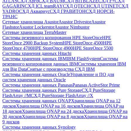
ATLAS
СХД Aрго
СХД BAUM
СХД BITBLAZE
СХД F+
СХД
GAGARIN
СХД ICL teamRAY
СХД QTECH
СХД UTINET
СХД
YADRO
СХД Аквариус
СХД ГРАВИТОН
СХД НОРСИ-
ТРАНС
Сетевые хранилища Asustor
Asustor Drivestor
Asustor
Flashstor
Asustor Lockerstor
Asustor Nimbustor
Сетевые хранилища TerraMaster
Системы резервного копирования HPE StoreOnce
HPE
StoreOnce 2900 Backup System
HPE StoreOnce 4500
HPE
StoreOnce 4700
HPE StoreOnce 4900
HPE StoreOnce 5500
Системы хранения данных Hitachi
Системы хранения данных IBM
IBM FlashSystem
Системы
резервного копирования данных IBM
Системы хранения IBM
для Big Data
Снятые с производства СХД IBM
Системы хранения данных Oracle
Управление и ПО для
систем хранения данных Oracle
Системы хранения данных Panasas
Panasas ActiveStor Prime
Системы хранения данных Pure Storage
СХД PureStorage
FlashArray //M
СХД PureStorage FlashArray //X
Системы хранения данных QNAP
Хранилища QNAP на 12
дисков
Хранилища QNAP на 16 дисков
Хранилища QNAP на
18 дисков
Хранилища QNAP на 24 диска
Хранилища QNAP на
30 дисков
Хранилища QNAP на 8 дисков
Хранилища QNAP на
9 дисков
Системы хранения данных Synology