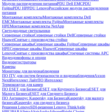
Модули распределения питания
PDU Dell EMC
PDU
Fujitsu
PDU HP
PDU Lenovo
Российские модули распределения
питания
Монтажные комплекты
Монтажные комплекты Dell
EMC
Монтажные комплекты Fujitsu
Монтажные комплекты
HPE
Монтажные комплекты NetApp
Светодиодные светильники
Серверные стойки
Серверные стойки Dell
Серверные стойки
Huawei
Снятые с производства стойки
Серверные шкафы
Серверные шкафы Fujitsu
Серверные шкафы
HPE
Серверные шкафы Huawei
Серверные шкафы
Lenovo
Снятые с производства шкафы
Стоечные системы APC
Видеодомофоны и опции
Видеорегистраторы
Камеры
Мониторы для видеонаблюдения
ПО ITV для систем безопасности и видеонаблюдения
Axxon
Next
Интеллект Лайт
ПО Интеллект
Термокожухи для камер
ПО ESET для Бизнеса
ESET для Крупного Бизнеса
ESET для
Малого Бизнеса
ESET для Среднего Бизнеса
ПО Антивирус Kaspersky для Бизнеса
Kaspersky для малого
бизнеса
Kaspersky для среднего бизнеса
Решения Lenovo
SDI-решения Lenovo ThinkAgile
HPE
3PAR
Alletra
Altair
Aruba
Athonet
Bright Cluster