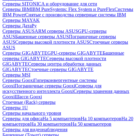
Серверы SITONICA и оборудование для сети
Серверы IBM
IBM PureSystems: Flex System и PureFlex
Системы
IBM Power
Снятые с производства серверные системы IBM
Серверы MAYAK
Серверы ДатаРу
Серверы ASUS
ARM серверы ASUS
GPU-серверы
ASUS
Башенные серверы ASUS
Пограничные серверы
ASUS
Серверы высокой плотности ASUS
Стоечные серверы
ASUS
Серверы GIGABYTE
GPU-серверы GIGABYTE
Башенные
серверы GIGABYTE
Серверы высокой плотности
GIGABYTE
Серверы центра обработки данных
GIGABYTE
Стоечные серверы GIGABYTE
Серверы MSI
Серверы Gooxi
Гиперконвергентные системы
Gooxi
Пограничные серверы Gooxi
Серверы для
искусственного интеллекта Gooxi
Серверы хранения данных
Gooxi
Шасси Gooxi
Стоечные (Rack) серверы
Серверы 1U
Серверы начального уровня
Серверы для офиса
На 5 компьютеров
На 10 компьютеров
На 20
компьютеров
На 30 компьютеров
На 50 компьютеров
Серверы для видеонаблюдения
Башенные (Tower) серверы