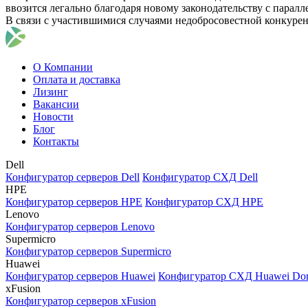
ввозится легально благодаря новому законодательству с парал
В связи с участившимися случаями недобросовестной конкуре
О Компании
Оплата и доставка
Лизинг
Вакансии
Новости
Блог
Контакты
Dell
Конфигуратор серверов Dell
Конфигуратор СХД Dell
HPE
Конфигуратор серверов HPE
Конфигуратор СХД HPE
Lenovo
Конфигуратор серверов Lenovo
Supermicro
Конфигуратор серверов Supermicro
Huawei
Конфигуратор серверов Huawei
Конфигуратор СХД Huawei Do
xFusion
Конфигуратор серверов xFusion