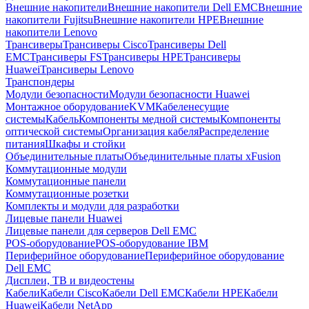
Внешние накопители
Внешние накопители Dell EMC
Внешние
накопители Fujitsu
Внешние накопители HPE
Внешние
накопители Lenovo
Трансиверы
Трансиверы Cisco
Трансиверы Dell
EMC
Трансиверы FS
Трансиверы HPE
Трансиверы
Huawei
Трансиверы Lenovo
Транспондеры
Модули безопасности
Модули безопасности Huawei
Монтажное оборудование
KVM
Кабеленесущие
системы
Кабель
Компоненты медной системы
Компоненты
оптической системы
Организация кабеля
Распределение
питания
Шкафы и стойки
Объединительные платы
Объединительные платы xFusion
Коммутационные модули
Коммутационные панели
Коммутационные розетки
Комплекты и модули для разработки
Лицевые панели Huawei
Лицевые панели для серверов Dell EMC
POS-оборудование
POS-оборудование IBM
Периферийное оборудование
Периферийное оборудование
Dell EMC
Дисплеи, ТВ и видеостены
Кабели
Кабели Cisco
Кабели Dell EMC
Кабели HPE
Кабели
Huawei
Кабели NetApp