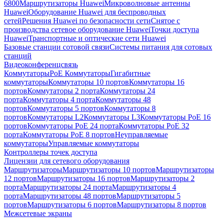
6800
Маршрутизаторы Huawei
Микроволновые антенны
Huawei
Оборудование Huawei для беспроводных
сетей
Решения Huawei по безопасности сети
Снятое с
производства сетевое оборудование Huawei
Точки доступа
Huawei
Транспортные и оптические сети Huawei
Базовые станции сотовой связи
Системы питания для сотовых
станций
Видеоконференцсвязь
Коммутаторы
PoE Коммутаторы
Гигабитные
коммутаторы
Коммутаторы 10 портов
Коммутаторы 16
портов
Коммутаторы 2 порта
Коммутаторы 24
порта
Коммутаторы 4 порта
Коммутаторы 48
портов
Коммутаторы 5 портов
Коммутаторы 8
портов
Коммутаторы L2
Коммутаторы L3
Коммутаторы PoE 16
портов
Коммутаторы PoE 24 порта
Коммутаторы PoE 32
порта
Коммутаторы PoE 8 портов
Неуправляемые
коммутаторы
Управляемые коммутаторы
Контроллеры точек доступа
Лицензии для сетевого оборудования
Маршрутизаторы
Маршрутизаторы 10 портов
Маршрутизаторы
12 портов
Маршрутизаторы 16 портов
Маршрутизаторы 2
порта
Маршрутизаторы 24 порта
Маршрутизаторы 4
порта
Маршрутизаторы 48 портов
Маршрутизаторы 5
портов
Маршрутизаторы 6 портов
Маршрутизаторы 8 портов
Межсетевые экраны