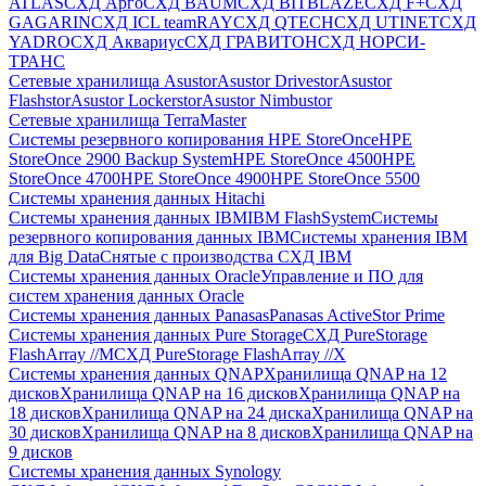
ATLAS
СХД Aрго
СХД BAUM
СХД BITBLAZE
СХД F+
СХД
GAGARIN
СХД ICL teamRAY
СХД QTECH
СХД UTINET
СХД
YADRO
СХД Аквариус
СХД ГРАВИТОН
СХД НОРСИ-
ТРАНС
Сетевые хранилища Asustor
Asustor Drivestor
Asustor
Flashstor
Asustor Lockerstor
Asustor Nimbustor
Сетевые хранилища TerraMaster
Системы резервного копирования HPE StoreOnce
HPE
StoreOnce 2900 Backup System
HPE StoreOnce 4500
HPE
StoreOnce 4700
HPE StoreOnce 4900
HPE StoreOnce 5500
Системы хранения данных Hitachi
Системы хранения данных IBM
IBM FlashSystem
Системы
резервного копирования данных IBM
Системы хранения IBM
для Big Data
Снятые с производства СХД IBM
Системы хранения данных Oracle
Управление и ПО для
систем хранения данных Oracle
Системы хранения данных Panasas
Panasas ActiveStor Prime
Системы хранения данных Pure Storage
СХД PureStorage
FlashArray //M
СХД PureStorage FlashArray //X
Системы хранения данных QNAP
Хранилища QNAP на 12
дисков
Хранилища QNAP на 16 дисков
Хранилища QNAP на
18 дисков
Хранилища QNAP на 24 диска
Хранилища QNAP на
30 дисков
Хранилища QNAP на 8 дисков
Хранилища QNAP на
9 дисков
Системы хранения данных Synology