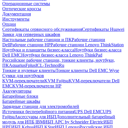
Операционные системы
Оптические кроссы
Документация
Инструменты
Опции
Сертификаты сервисного обслуживания
Сертификаты Huawei
Замки для серверных шкафов
Настольные рабочие станции и ПК
Рабочие станции
Dell
Рабочие станции HP
Рабочие станции Lenovo ThinkStation
Ноутбуки и планшеты бизнес-класса
Ноутбуки бизнес-класса
Dell EMC
Ноутбуки бизнес-класса Lenovo ThinkPad
Российские рабочие станции, тонкие клиенты, ноутбуки,
ПК
Aquarius
Fplus
ICL-Techno
iRu
Тонкие и нулевые клиенты
Тонкие клиенты Dell EMC Wyse
Сумки для ноутбуков
KVM-переключатели
KVM Fujitsu
KVM-переключатели Dell
EMC
KVM-переключатели HP
Аккумуляторы
Батарейные блоки
Батарейные шкафы
Зарядные станции для электромобилей
Источники бесперебойного питания
UPS Dell EMC
UPS
Fujitsu
Аксессуары для ИБП
Дополнительный батарейный
модуль для ИПБ IBM
ИБП APC by Schneider Electric
ИБП
HPE
ИБП Kehua
ИБП KStar
ИБП Lenovo
Российские ИБП