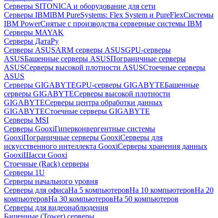
Серверы SITONICA и оборудование для сети
Серверы IBM
IBM PureSystems: Flex System и PureFlex
Системы
IBM Power
Снятые с производства серверные системы IBM
Серверы MAYAK
Серверы ДатаРу
Серверы ASUS
ARM серверы ASUS
GPU-серверы
ASUS
Башенные серверы ASUS
Пограничные серверы
ASUS
Серверы высокой плотности ASUS
Стоечные серверы
ASUS
Серверы GIGABYTE
GPU-серверы GIGABYTE
Башенные
серверы GIGABYTE
Серверы высокой плотности
GIGABYTE
Серверы центра обработки данных
GIGABYTE
Стоечные серверы GIGABYTE
Серверы MSI
Серверы Gooxi
Гиперконвергентные системы
Gooxi
Пограничные серверы Gooxi
Серверы для
искусственного интеллекта Gooxi
Серверы хранения данных
Gooxi
Шасси Gooxi
Стоечные (Rack) серверы
Серверы 1U
Серверы начального уровня
Серверы для офиса
На 5 компьютеров
На 10 компьютеров
На 20
компьютеров
На 30 компьютеров
На 50 компьютеров
Серверы для видеонаблюдения
Башенные (Tower) серверы