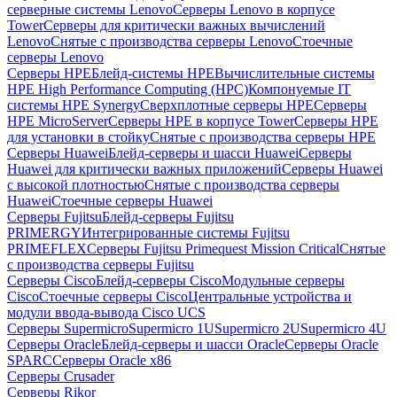
серверные системы Lenovo
Серверы Lenovo в корпусе
Tower
Серверы для критически важных вычислений
Lenovo
Снятые с производства серверы Lenovo
Стоечные
серверы Lenovo
Серверы HPE
Блейд-системы HPE
Вычислительные системы
HPE High Performance Computing (HPC)
Компонуемые IT
системы HPE Synergy
Сверхплотные серверы HPE
Серверы
HPE MicroServer
Серверы HPE в корпусе Tower
Серверы HPE
для установки в стойку
Снятые с производства серверы HPE
Серверы Huawei
Блейд-серверы и шасси Huawei
Серверы
Huawei для критически важных приложений
Серверы Huawei
с высокой плотностью
Снятые с производства серверы
Huawei
Стоечные серверы Huawei
Серверы Fujitsu
Блейд-серверы Fujitsu
PRIMERGY
Интегрированные системы Fujitsu
PRIMEFLEX
Серверы Fujitsu Primequest Mission Critical
Снятые
с производства серверы Fujitsu
Серверы Cisco
Блейд-серверы Cisco
Модульные серверы
Cisco
Стоечные серверы Cisco
Центральные устройства и
модули ввода-вывода Cisco UCS
Серверы Supermicro
Supermicro 1U
Supermicro 2U
Supermicro 4U
Серверы Oracle
Блейд-серверы и шасси Oracle
Серверы Oracle
SPARC
Серверы Oracle x86
Серверы Crusader
Серверы Rikor