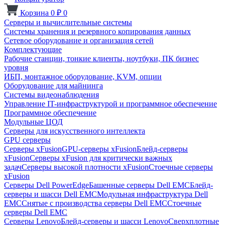
Корзина
0
₽
0
Серверы и вычислительные системы
Системы хранения и резервного копирования данных
Сетевое оборудование и организация сетей
Комплектующие
Рабочие станции, тонкие клиенты, ноутбуки, ПК бизнес
уровня
ИБП, монтажное оборудование, KVM, опции
Оборудование для майнинга
Системы видеонаблюдения
Управление IT-инфраструктурой и программное обеспечение
Программное обеспечение
Модульные ЦОД
Серверы для искусственного интеллекта
GPU серверы
Серверы xFusion
GPU-серверы xFusion
Блейд-серверы
xFusion
Серверы xFusion для критически важных
задач
Серверы высокой плотности xFusion
Стоечные серверы
xFusion
Серверы Dell PowerEdge
Башенные серверы Dell EMC
Блейд-
серверы и шасси Dell EMC
Модульная инфраструктура Dell
EMC
Снятые с производства серверы Dell EMC
Стоечные
серверы Dell EMC
Серверы Lenovo
Блейд-серверы и шасси Lenovo
Сверхплотные