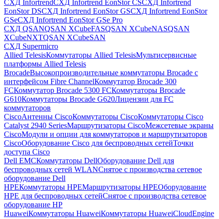
СХД Infortrend
СХД Infortrend EonStor CS
СХД Infortrend
EonStor DS
СХД Infortrend EonStor GS
СХД Infortrend EonStor
GSe
СХД Infortrend EonStor GSe Pro
СХД QSAN
QSAN XCubeFAS
QSAN XCubeNAS
QSAN
XCubeNXT
QSAN XCubeSAN
СХД Supermicro
Allied Telesis
Коммутаторы Allied Telesis
Мультисервисные
платформы Allied Telesis
Brocade
Высокопроизводительные коммутаторы Brocade с
интерфейсом Fibre Channel
Коммутатор Brocade 300
FC
Коммутатор Brocade 5300 FC
Коммутаторы Brocade
G610
Коммутаторы Brocade G620
Лицензии для FC
коммутаторов
Cisco
Антенны Cisco
Коммутаторы Cisco
Коммутаторы Cisco
Catalyst 2940 Series
Маршрутизаторы Cisco
Межсетевые экраны
Cisco
Модули и опции для коммутаторов и маршрутизаторов
Cisco
Оборудование Cisco для беспроводных сетей
Точки
доступа Cisco
Dell EMC
Коммутаторы Dell
Оборудование Dell для
беспроводных сетей WLAN
Снятое с производства сетевое
оборудование Dell
HPE
Коммутаторы HPE
Маршрутизаторы HPE
Оборудование
HPE для беспроводных сетей
Снятое с производства сетевое
оборудование HP
Huawei
Коммутаторы Huawei
Коммутаторы HuaweiCloudEngine