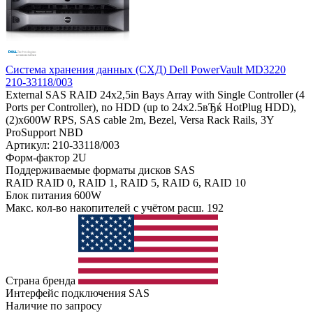
Система хранения данных (СХД) Dell PowerVault MD3220
210-33118/003
External SAS RAID 24x2,5in Bays Array with Single Controller (4
Ports per Controller), no HDD (up to 24x2.5вЂќ HotPlug HDD),
(2)x600W RPS, SAS cable 2m, Bezel, Versa Rack Rails, 3Y
ProSupport NBD
Артикул: 210-33118/003
Форм-фактор
2U
Поддерживаемые форматы дисков
SAS
RAID
RAID 0, RAID 1, RAID 5, RAID 6, RAID 10
Блок питания
600W
Макс. кол-во накопителей с учётом расш.
192
Страна бренда
Интерфейс подключения
SAS
Наличие по запросу