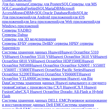
Для баз данных
Серверы для PostgreSQL
Серверы для MS
SQL
Cassandra
FirebirdSQL
MariaDB
Microsoft
Access
MongoDB
MySQL
Oracle Database
Redis
SQLite
Для приложений
для Android приложений
для iOS
приложений
для Java приложений
для Web приложений
для
Windows приложений
Серверы YADRO
Серверы Dahua
Серверы для 3D моделирования
Серверы БУ
БУ серверы Dell
БУ серверы HP
БУ серверы
Supermicro
Системы хранения данных Huawei
Huawei OceanStor 5310
V6
Huawei OceanStor 5510 V6
Huawei OceanStor 5610 V6
Huawei
OceanStor 6810 V6
Huawei OceanStor HDP3500E
Huawei
OceanStor N8500
Huawei OceanStor OceanStor S2600T / S5500T
/ S5600T / S5800T
Huawei OceanStor Pacific Series
Huawei
OceanStor S2200T
Huawei OceanStor VIS6600T
Huawei
OceanStor VTL6900
Системы хранения Huawei для Big
Data
Системы хранения данных Huawei начального и среднего
уровня
Снятые с производства СХД Huawei
СХД Huawei
FusionCube
СХД Huawei OceanStor Dorado: All-Flash и Hybrid
Flash
Системы хранения данных DELL EMC
Резервное копирование
и восстановление данных Dell EMC
Системы хранения