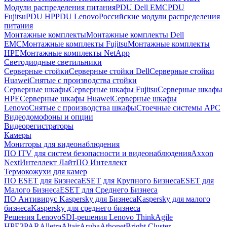
Модули распределения питания
PDU Dell EMC
PDU
Fujitsu
PDU HP
PDU Lenovo
Российские модули распределения
питания
Монтажные комплекты
Монтажные комплекты Dell
EMC
Монтажные комплекты Fujitsu
Монтажные комплекты
HPE
Монтажные комплекты NetApp
Светодиодные светильники
Серверные стойки
Серверные стойки Dell
Серверные стойки
Huawei
Снятые с производства стойки
Серверные шкафы
Серверные шкафы Fujitsu
Серверные шкафы
HPE
Серверные шкафы Huawei
Серверные шкафы
Lenovo
Снятые с производства шкафы
Стоечные системы APC
Видеодомофоны и опции
Видеорегистраторы
Камеры
Мониторы для видеонаблюдения
ПО ITV для систем безопасности и видеонаблюдения
Axxon
Next
Интеллект Лайт
ПО Интеллект
Термокожухи для камер
ПО ESET для Бизнеса
ESET для Крупного Бизнеса
ESET для
Малого Бизнеса
ESET для Среднего Бизнеса
ПО Антивирус Kaspersky для Бизнеса
Kaspersky для малого
бизнеса
Kaspersky для среднего бизнеса
Решения Lenovo
SDI-решения Lenovo ThinkAgile
HPE
3PAR
Alletra
Altair
Aruba
Athonet
Bright Cluster