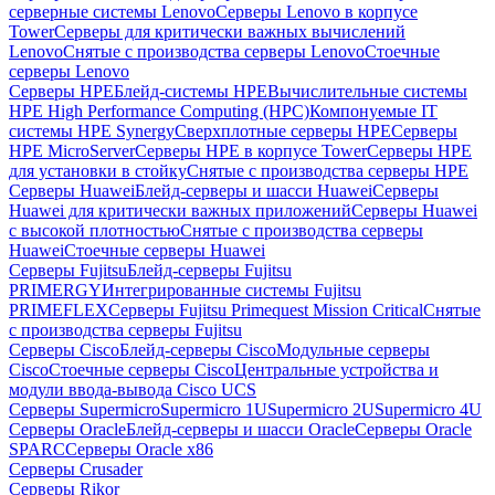
серверные системы Lenovo
Серверы Lenovo в корпусе
Tower
Серверы для критически важных вычислений
Lenovo
Снятые с производства серверы Lenovo
Стоечные
серверы Lenovo
Серверы HPE
Блейд-системы HPE
Вычислительные системы
HPE High Performance Computing (HPC)
Компонуемые IT
системы HPE Synergy
Сверхплотные серверы HPE
Серверы
HPE MicroServer
Серверы HPE в корпусе Tower
Серверы HPE
для установки в стойку
Снятые с производства серверы HPE
Серверы Huawei
Блейд-серверы и шасси Huawei
Серверы
Huawei для критически важных приложений
Серверы Huawei
с высокой плотностью
Снятые с производства серверы
Huawei
Стоечные серверы Huawei
Серверы Fujitsu
Блейд-серверы Fujitsu
PRIMERGY
Интегрированные системы Fujitsu
PRIMEFLEX
Серверы Fujitsu Primequest Mission Critical
Снятые
с производства серверы Fujitsu
Серверы Cisco
Блейд-серверы Cisco
Модульные серверы
Cisco
Стоечные серверы Cisco
Центральные устройства и
модули ввода-вывода Cisco UCS
Серверы Supermicro
Supermicro 1U
Supermicro 2U
Supermicro 4U
Серверы Oracle
Блейд-серверы и шасси Oracle
Серверы Oracle
SPARC
Серверы Oracle x86
Серверы Crusader
Серверы Rikor