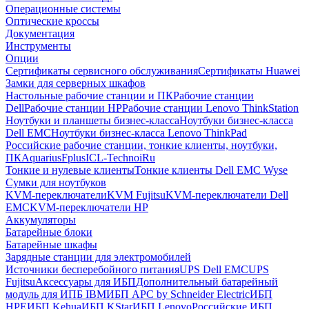
Операционные системы
Оптические кроссы
Документация
Инструменты
Опции
Сертификаты сервисного обслуживания
Сертификаты Huawei
Замки для серверных шкафов
Настольные рабочие станции и ПК
Рабочие станции
Dell
Рабочие станции HP
Рабочие станции Lenovo ThinkStation
Ноутбуки и планшеты бизнес-класса
Ноутбуки бизнес-класса
Dell EMC
Ноутбуки бизнес-класса Lenovo ThinkPad
Российские рабочие станции, тонкие клиенты, ноутбуки,
ПК
Aquarius
Fplus
ICL-Techno
iRu
Тонкие и нулевые клиенты
Тонкие клиенты Dell EMC Wyse
Сумки для ноутбуков
KVM-переключатели
KVM Fujitsu
KVM-переключатели Dell
EMC
KVM-переключатели HP
Аккумуляторы
Батарейные блоки
Батарейные шкафы
Зарядные станции для электромобилей
Источники бесперебойного питания
UPS Dell EMC
UPS
Fujitsu
Аксессуары для ИБП
Дополнительный батарейный
модуль для ИПБ IBM
ИБП APC by Schneider Electric
ИБП
HPE
ИБП Kehua
ИБП KStar
ИБП Lenovo
Российские ИБП