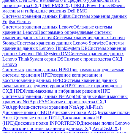
данных Dell EMC начального и среднего уровня
Снятые с
производства СХД Dell EMC
СХД DELL PowerProtect
Флеш-
массивы и гибридные решения Dell EMC
Системы хранения данных Fujitsu
Системы хранения данных
Fujitsu Eternus
Системы хранения данных Lenovo
Облачные системы
хранения Lenovo
Программно-определяемые системы
хранения данных Lenovo
Системы хранения данных Lenovo
Storage
Системы хранения данных Lenovo Storwize
Системы
хранения данных Lenovo ThinkSystem DE
Системы хранения
данных Lenovo ThinkSystem DM
Системы хранения данных
Lenovo ThinkSystem серии DS
Снятые с производства СХД
Lenovo
Системы хранения данных HPE
Программно-определяемые
системы хранения HPE
Резервное копирование и
восстановление данных HPE
Системы хранения данных
начального и среднего уровня HPE
Снятые с производства
СХД HPE
Флеш-массивы и гибридные решения HPE
Cистемы хранения данных NetApp
Гибридные флеш массивы
хранения NetApp FAS
Снятые с производства СХД
NetApp
Флеш-системы хранения NetApp All-Flash
Дисковые полки (JBOD)
Дисковые полки AIC
Дисковые полки
Areca
Дисковые полки DELL
Дисковые полки HP
(HPE)
Дисковые полки INFORTREND
Дисковые полки Lenovo
Российские системы хранения данных
СХД AeroDisk
СХД