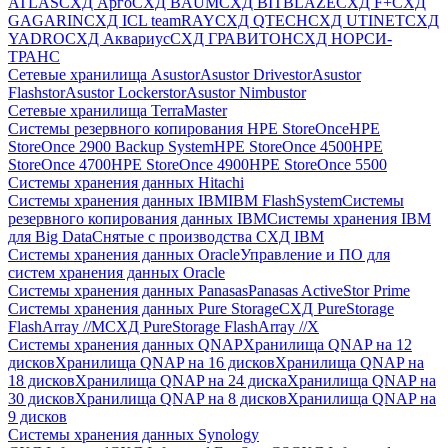
ATLAS
СХД Aрго
СХД BAUM
СХД BITBLAZE
СХД F+
СХД
GAGARIN
СХД ICL teamRAY
СХД QTECH
СХД UTINET
СХД
YADRO
СХД Аквариус
СХД ГРАВИТОН
СХД НОРСИ-
ТРАНС
Сетевые хранилища Asustor
Asustor Drivestor
Asustor
Flashstor
Asustor Lockerstor
Asustor Nimbustor
Сетевые хранилища TerraMaster
Системы резервного копирования HPE StoreOnce
HPE
StoreOnce 2900 Backup System
HPE StoreOnce 4500
HPE
StoreOnce 4700
HPE StoreOnce 4900
HPE StoreOnce 5500
Системы хранения данных Hitachi
Системы хранения данных IBM
IBM FlashSystem
Системы
резервного копирования данных IBM
Системы хранения IBM
для Big Data
Снятые с производства СХД IBM
Системы хранения данных Oracle
Управление и ПО для
систем хранения данных Oracle
Системы хранения данных Panasas
Panasas ActiveStor Prime
Системы хранения данных Pure Storage
СХД PureStorage
FlashArray //M
СХД PureStorage FlashArray //X
Системы хранения данных QNAP
Хранилища QNAP на 12
дисков
Хранилища QNAP на 16 дисков
Хранилища QNAP на
18 дисков
Хранилища QNAP на 24 диска
Хранилища QNAP на
30 дисков
Хранилища QNAP на 8 дисков
Хранилища QNAP на
9 дисков
Системы хранения данных Synology