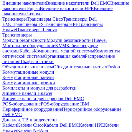
Внешние накопители
Внешние накопители Dell EMC
Внешние
накопители Fujitsu
Внешние накопители HPE
Внешние
накопители Lenovo
Трансиверы
Трансиверы Cisco
Трансиверы Dell
EMC
Трансиверы FS
Трансиверы HPE
Трансиверы
Huawei
Трансиверы Lenovo
Транспондеры
Модули безопасности
Модули безопасности Huawei
Монтажное оборудование
KVM
Кабеленесущие
системы
Кабель
Компоненты медной системы
Компоненты
оптической системы
Организация кабеля
Распределение
питания
Шкафы и стойки
Объединительные платы
Объединительные платы xFusion
Коммутационные модули
Коммутационные панели
Коммутационные розетки
Комплекты и модули для разработки
Лицевые панели Huawei
Лицевые панели для серверов Dell EMC
POS-оборудование
POS-оборудование IBM
Периферийное оборудование
Периферийное оборудование
Dell EMC
Дисплеи, ТВ и видеостены
Кабели
Кабели Cisco
Кабели Dell EMC
Кабели HPE
Кабели
Huawei
Кабели NetApp