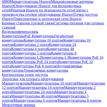
6800
Маршрутизаторы Huawei
Микроволновые антенны
Huawei
Оборудование Huawei для беспроводных
сетей
Решения Huawei по безопасности сети
Снятое с
производства сетевое оборудование Huawei
Точки доступа
Huawei
Транспортные и оптические сети Huawei
Базовые станции сотовой связи
Системы питания для сотовых
станций
Видеоконференцсвязь
Коммутаторы
PoE Коммутаторы
Гигабитные
коммутаторы
Коммутаторы 10 портов
Коммутаторы 16
портов
Коммутаторы 2 порта
Коммутаторы 24
порта
Коммутаторы 4 порта
Коммутаторы 48
портов
Коммутаторы 5 портов
Коммутаторы 8
портов
Коммутаторы L2
Коммутаторы L3
Коммутаторы PoE 16
портов
Коммутаторы PoE 24 порта
Коммутаторы PoE 32
порта
Коммутаторы PoE 8 портов
Неуправляемые
коммутаторы
Управляемые коммутаторы
Контроллеры точек доступа
Лицензии для сетевого оборудования
Маршрутизаторы
Маршрутизаторы 10 портов
Маршрутизаторы
12 портов
Маршрутизаторы 16 портов
Маршрутизаторы 2
порта
Маршрутизаторы 24 порта
Маршрутизаторы 4
порта
Маршрутизаторы 48 портов
Маршрутизаторы 5
портов
Маршрутизаторы 6 портов
Маршрутизаторы 8 портов
Межсетевые экраны