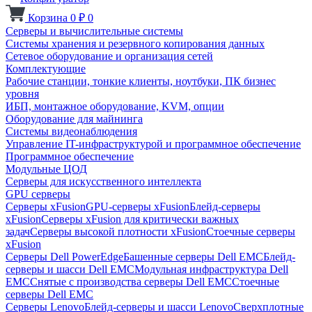
Корзина
0
₽
0
Серверы и вычислительные системы
Системы хранения и резервного копирования данных
Сетевое оборудование и организация сетей
Комплектующие
Рабочие станции, тонкие клиенты, ноутбуки, ПК бизнес
уровня
ИБП, монтажное оборудование, KVM, опции
Оборудование для майнинга
Системы видеонаблюдения
Управление IT-инфраструктурой и программное обеспечение
Программное обеспечение
Модульные ЦОД
Серверы для искусственного интеллекта
GPU серверы
Серверы xFusion
GPU-серверы xFusion
Блейд-серверы
xFusion
Серверы xFusion для критически важных
задач
Серверы высокой плотности xFusion
Стоечные серверы
xFusion
Серверы Dell PowerEdge
Башенные серверы Dell EMC
Блейд-
серверы и шасси Dell EMC
Модульная инфраструктура Dell
EMC
Снятые с производства серверы Dell EMC
Стоечные
серверы Dell EMC
Серверы Lenovo
Блейд-серверы и шасси Lenovo
Сверхплотные