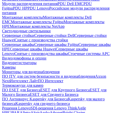
Модули распределения питания
PDU Dell EMC
PDU
Fujitsu
PDU HP
PDU Lenovo
Российские модули распределения
питания
Монтажные комплекты
Монтажные комплекты Dell
EMC
Монтажные комплекты Fujitsu
Монтажные комплекты
HPE
Монтажные комплекты NetApp
Светодиодные светильники
Серверные стойки
Серверные стойки Dell
Серверные стойки
Huawei
Снятые с производства стойки
Серверные шкафы
Серверные шкафы Fujitsu
Серверные шкафы
HPE
Серверные шкафы Huawei
Серверные шкафы
Lenovo
Снятые с производства шкафы
Стоечные системы APC
Видеодомофоны и опции
Видеорегистраторы
Камеры
Мониторы для видеонаблюдения
ПО ITV для систем безопасности и видеонаблюдения
Axxon
Next
Интеллект Лайт
ПО Интеллект
Термокожухи для камер
ПО ESET для Бизнеса
ESET для Крупного Бизнеса
ESET для
Малого Бизнеса
ESET для Среднего Бизнеса
ПО Антивирус Kaspersky для Бизнеса
Kaspersky для малого
бизнеса
Kaspersky для среднего бизнеса
Решения Lenovo
SDI-решения Lenovo ThinkAgile
HPE
3PAR
Alletra
Altair
Aruba
Athonet
Bright Cluster