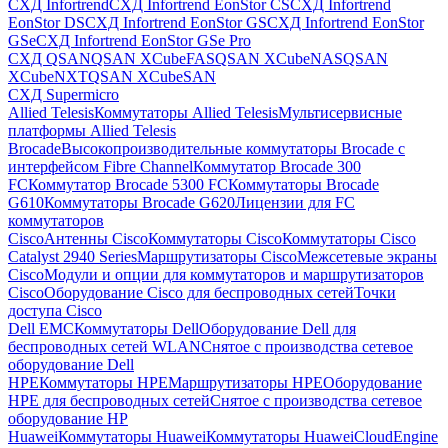
СХД Infortrend
СХД Infortrend EonStor CS
СХД Infortrend
EonStor DS
СХД Infortrend EonStor GS
СХД Infortrend EonStor
GSe
СХД Infortrend EonStor GSe Pro
СХД QSAN
QSAN XCubeFAS
QSAN XCubeNAS
QSAN
XCubeNXT
QSAN XCubeSAN
СХД Supermicro
Allied Telesis
Коммутаторы Allied Telesis
Мультисервисные
платформы Allied Telesis
Brocade
Высокопроизводительные коммутаторы Brocade с
интерфейсом Fibre Channel
Коммутатор Brocade 300
FC
Коммутатор Brocade 5300 FC
Коммутаторы Brocade
G610
Коммутаторы Brocade G620
Лицензии для FC
коммутаторов
Cisco
Антенны Cisco
Коммутаторы Cisco
Коммутаторы Cisco
Catalyst 2940 Series
Маршрутизаторы Cisco
Межсетевые экраны
Cisco
Модули и опции для коммутаторов и маршрутизаторов
Cisco
Оборудование Cisco для беспроводных сетей
Точки
доступа Cisco
Dell EMC
Коммутаторы Dell
Оборудование Dell для
беспроводных сетей WLAN
Снятое с производства сетевое
оборудование Dell
HPE
Коммутаторы HPE
Маршрутизаторы HPE
Оборудование
HPE для беспроводных сетей
Снятое с производства сетевое
оборудование HP
Huawei
Коммутаторы Huawei
Коммутаторы HuaweiCloudEngine