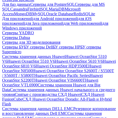
Для баз данных
Серверы для PostgreSQL
Серверы для MS
SQL
Cassandra
FirebirdSQL
MariaDB
Microsoft
Access
MongoDB
MySQL
Oracle Database
Redis
SQLite
Для приложений
для Android приложений
для iOS
приложений
для Java приложений
для Web приложений
для
Windows приложений
Серверы YADRO
Серверы Dahua
Серверы для 3D моделирования
Серверы БУ
БУ серверы Dell
БУ серверы HP
БУ серверы
Supermicro
Системы хранения данных Huawei
Huawei OceanStor 5310
V6
Huawei OceanStor 5510 V6
Huawei OceanStor 5610 V6
Huawei
OceanStor 6810 V6
Huawei OceanStor HDP3500E
Huawei
OceanStor N8500
Huawei OceanStor OceanStor S2600T / S5500T
/ S5600T / S5800T
Huawei OceanStor Pacific Series
Huawei
OceanStor S2200T
Huawei OceanStor VIS6600T
Huawei
OceanStor VTL6900
Системы хранения Huawei для Big
Data
Системы хранения данных Huawei начального и среднего
уровня
Снятые с производства СХД Huawei
СХД Huawei
FusionCube
СХД Huawei OceanStor Dorado: All-Flash и Hybrid
Flash
Системы хранения данных DELL EMC
Резервное копирование
и восстановление данных Dell EMC
Системы хранения