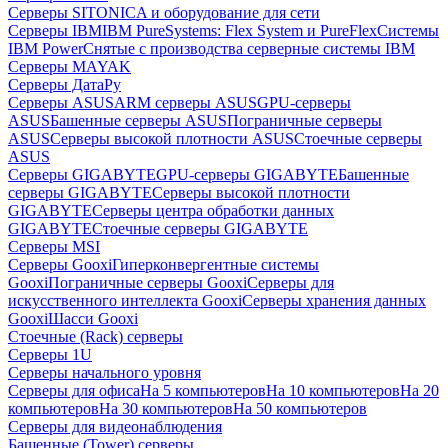
Серверы SITONICA и оборудование для сети
Серверы IBM
IBM PureSystems: Flex System и PureFlex
Системы
IBM Power
Снятые с производства серверные системы IBM
Серверы MAYAK
Серверы ДатаРу
Серверы ASUS
ARM серверы ASUS
GPU-серверы
ASUS
Башенные серверы ASUS
Пограничные серверы
ASUS
Серверы высокой плотности ASUS
Стоечные серверы
ASUS
Серверы GIGABYTE
GPU-серверы GIGABYTE
Башенные
серверы GIGABYTE
Серверы высокой плотности
GIGABYTE
Серверы центра обработки данных
GIGABYTE
Стоечные серверы GIGABYTE
Серверы MSI
Серверы Gooxi
Гиперконвергентные системы
Gooxi
Пограничные серверы Gooxi
Серверы для
искусственного интеллекта Gooxi
Серверы хранения данных
Gooxi
Шасси Gooxi
Стоечные (Rack) серверы
Серверы 1U
Серверы начального уровня
Серверы для офиса
На 5 компьютеров
На 10 компьютеров
На 20
компьютеров
На 30 компьютеров
На 50 компьютеров
Серверы для видеонаблюдения
Башенные (Tower) серверы