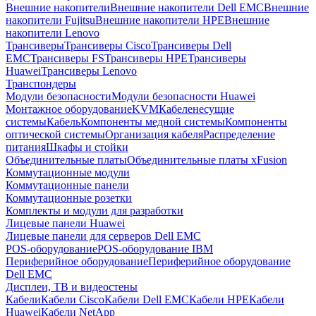
Внешние накопители
Внешние накопители Dell EMC
Внешние
накопители Fujitsu
Внешние накопители HPE
Внешние
накопители Lenovo
Трансиверы
Трансиверы Cisco
Трансиверы Dell
EMC
Трансиверы FS
Трансиверы HPE
Трансиверы
Huawei
Трансиверы Lenovo
Транспондеры
Модули безопасности
Модули безопасности Huawei
Монтажное оборудование
KVM
Кабеленесущие
системы
Кабель
Компоненты медной системы
Компоненты
оптической системы
Организация кабеля
Распределение
питания
Шкафы и стойки
Объединительные платы
Объединительные платы xFusion
Коммутационные модули
Коммутационные панели
Коммутационные розетки
Комплекты и модули для разработки
Лицевые панели Huawei
Лицевые панели для серверов Dell EMC
POS-оборудование
POS-оборудование IBM
Периферийное оборудование
Периферийное оборудование
Dell EMC
Дисплеи, ТВ и видеостены
Кабели
Кабели Cisco
Кабели Dell EMC
Кабели HPE
Кабели
Huawei
Кабели NetApp