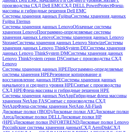
данных Dell EMC начального и среднего уровня
Снятые с
производства СХД Dell EMC
СХД DELL PowerProtect
Флеш-
массивы и гибридные решения Dell EMC
Системы хранения данных Fujitsu
Системы хранения данных
Fujitsu Eternus
Системы хранения данных Lenovo
Облачные системы
хранения Lenovo
Программно-определяемые системы
хранения данных Lenovo
Системы хранения данных Lenovo
Storage
Системы хранения данных Lenovo Storwize
Системы
хранения данных Lenovo ThinkSystem DE
Системы хранения
данных Lenovo ThinkSystem DM
Системы хранения данных
Lenovo ThinkSystem серии DS
Снятые с производства СХД
Lenovo
Системы хранения данных HPE
Программно-определяемые
системы хранения HPE
Резервное копирование и
восстановление данных HPE
Системы хранения данных
начального и среднего уровня HPE
Снятые с производства
СХД HPE
Флеш-массивы и гибридные решения HPE
Cистемы хранения данных NetApp
Гибридные флеш массивы
хранения NetApp FAS
Снятые с производства СХД
NetApp
Флеш-системы хранения NetApp All-Flash
Дисковые полки (JBOD)
Дисковые полки AIC
Дисковые полки
Areca
Дисковые полки DELL
Дисковые полки HP
(HPE)
Дисковые полки INFORTREND
Дисковые полки Lenovo
Российские системы хранения данных
СХД AeroDisk
СХД