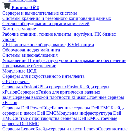
Корзина
0
₽
0
Серверы и вычислительные системы
Системы хранения и резервного копирования данных
Сетевое оборудование и организация сетей
Комплектующие
Рабочие станции, тонкие клиенты, ноутбуки, ПК бизнес
уровня
ИБП, монтажное оборудование, KVM, опции
Оборудование для майнинга
Системы видеонаблюдения
Управление IT-инфраструктурой и программное обеспечение
Программное обеспечение
Модульные ЦОД
Серверы для искусственного интеллекта
GPU серверы
Серверы xFusion
GPU-серверы xFusion
Блейд-серверы
xFusion
Серверы xFusion для критически важных
задач
Серверы высокой плотности xFusion
Стоечные серверы
xFusion
Серверы Dell PowerEdge
Башенные серверы Dell EMC
Блейд-
серверы и шасси Dell EMC
Модульная инфраструктура Dell
EMC
Снятые с производства серверы Dell EMC
Стоечные
серверы Dell EMC
Серверы Lenovo
Блейд-серверы и шасси Lenovo
Сверхплотные