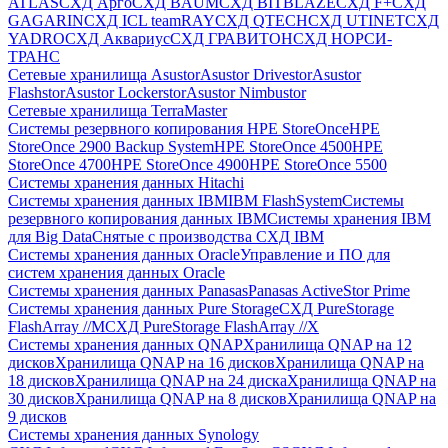
ATLAS
СХД Aрго
СХД BAUM
СХД BITBLAZE
СХД F+
СХД
GAGARIN
СХД ICL teamRAY
СХД QTECH
СХД UTINET
СХД
YADRO
СХД Аквариус
СХД ГРАВИТОН
СХД НОРСИ-
ТРАНС
Сетевые хранилища Asustor
Asustor Drivestor
Asustor
Flashstor
Asustor Lockerstor
Asustor Nimbustor
Сетевые хранилища TerraMaster
Системы резервного копирования HPE StoreOnce
HPE
StoreOnce 2900 Backup System
HPE StoreOnce 4500
HPE
StoreOnce 4700
HPE StoreOnce 4900
HPE StoreOnce 5500
Системы хранения данных Hitachi
Системы хранения данных IBM
IBM FlashSystem
Системы
резервного копирования данных IBM
Системы хранения IBM
для Big Data
Снятые с производства СХД IBM
Системы хранения данных Oracle
Управление и ПО для
систем хранения данных Oracle
Системы хранения данных Panasas
Panasas ActiveStor Prime
Системы хранения данных Pure Storage
СХД PureStorage
FlashArray //M
СХД PureStorage FlashArray //X
Системы хранения данных QNAP
Хранилища QNAP на 12
дисков
Хранилища QNAP на 16 дисков
Хранилища QNAP на
18 дисков
Хранилища QNAP на 24 диска
Хранилища QNAP на
30 дисков
Хранилища QNAP на 8 дисков
Хранилища QNAP на
9 дисков
Системы хранения данных Synology