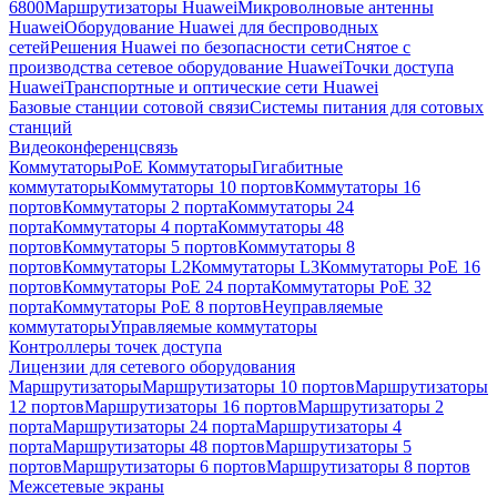
6800
Маршрутизаторы Huawei
Микроволновые антенны
Huawei
Оборудование Huawei для беспроводных
сетей
Решения Huawei по безопасности сети
Снятое с
производства сетевое оборудование Huawei
Точки доступа
Huawei
Транспортные и оптические сети Huawei
Базовые станции сотовой связи
Системы питания для сотовых
станций
Видеоконференцсвязь
Коммутаторы
PoE Коммутаторы
Гигабитные
коммутаторы
Коммутаторы 10 портов
Коммутаторы 16
портов
Коммутаторы 2 порта
Коммутаторы 24
порта
Коммутаторы 4 порта
Коммутаторы 48
портов
Коммутаторы 5 портов
Коммутаторы 8
портов
Коммутаторы L2
Коммутаторы L3
Коммутаторы PoE 16
портов
Коммутаторы PoE 24 порта
Коммутаторы PoE 32
порта
Коммутаторы PoE 8 портов
Неуправляемые
коммутаторы
Управляемые коммутаторы
Контроллеры точек доступа
Лицензии для сетевого оборудования
Маршрутизаторы
Маршрутизаторы 10 портов
Маршрутизаторы
12 портов
Маршрутизаторы 16 портов
Маршрутизаторы 2
порта
Маршрутизаторы 24 порта
Маршрутизаторы 4
порта
Маршрутизаторы 48 портов
Маршрутизаторы 5
портов
Маршрутизаторы 6 портов
Маршрутизаторы 8 портов
Межсетевые экраны