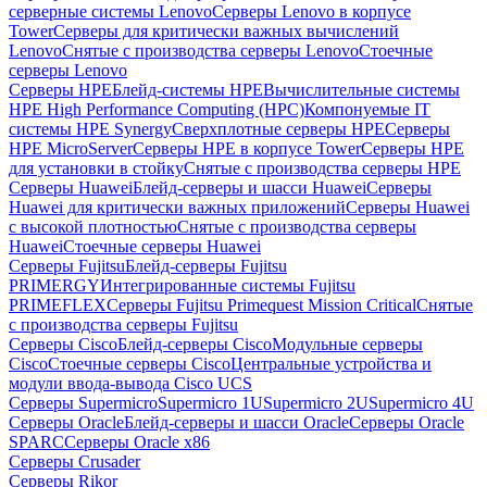
серверные системы Lenovo
Серверы Lenovo в корпусе
Tower
Серверы для критически важных вычислений
Lenovo
Снятые с производства серверы Lenovo
Стоечные
серверы Lenovo
Серверы HPE
Блейд-системы HPE
Вычислительные системы
HPE High Performance Computing (HPC)
Компонуемые IT
системы HPE Synergy
Сверхплотные серверы HPE
Серверы
HPE MicroServer
Серверы HPE в корпусе Tower
Серверы HPE
для установки в стойку
Снятые с производства серверы HPE
Серверы Huawei
Блейд-серверы и шасси Huawei
Серверы
Huawei для критически важных приложений
Серверы Huawei
с высокой плотностью
Снятые с производства серверы
Huawei
Стоечные серверы Huawei
Серверы Fujitsu
Блейд-серверы Fujitsu
PRIMERGY
Интегрированные системы Fujitsu
PRIMEFLEX
Серверы Fujitsu Primequest Mission Critical
Снятые
с производства серверы Fujitsu
Серверы Cisco
Блейд-серверы Cisco
Модульные серверы
Cisco
Стоечные серверы Cisco
Центральные устройства и
модули ввода-вывода Cisco UCS
Серверы Supermicro
Supermicro 1U
Supermicro 2U
Supermicro 4U
Серверы Oracle
Блейд-серверы и шасси Oracle
Серверы Oracle
SPARC
Серверы Oracle x86
Серверы Crusader
Серверы Rikor