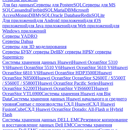
Для баз данных
Серверы для PostgreSQL
Серверы для MS
SQL
Cassandra
FirebirdSQL
MariaDB
Microsoft
Access
MongoDB
MySQL
Oracle Database
Redis
SQLite
Для приложений
для Android приложений
для iOS
приложений
для Java приложений
для Web приложений
для
Windows приложений
Серверы YADRO
Серверы Dahua
Серверы для 3D моделирования
Серверы БУ
БУ серверы Dell
БУ серверы HP
БУ серверы
Supermicro
Системы хранения данных Huawei
Huawei OceanStor 5310
V6
Huawei OceanStor 5510 V6
Huawei OceanStor 5610 V6
Huawei
OceanStor 6810 V6
Huawei OceanStor HDP3500E
Huawei
OceanStor N8500
Huawei OceanStor OceanStor S2600T / S5500T
/ S5600T / S5800T
Huawei OceanStor Pacific Series
Huawei
OceanStor S2200T
Huawei OceanStor VIS6600T
Huawei
OceanStor VTL6900
Системы хранения Huawei для Big
Data
Системы хранения данных Huawei начального и среднего
уровня
Снятые с производства СХД Huawei
СХД Huawei
FusionCube
СХД Huawei OceanStor Dorado: All-Flash и Hybrid
Flash
Системы хранения данных DELL EMC
Резервное копирование
и восстановление данных Dell EMC
Системы хранения