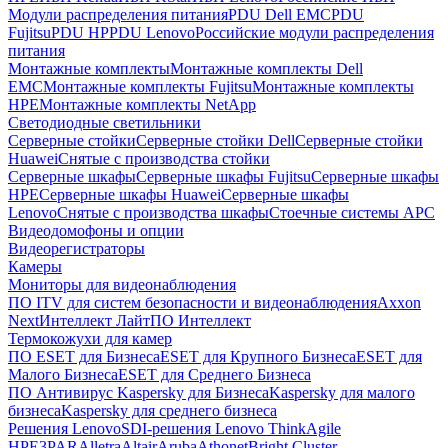
Модули распределения питания
PDU Dell EMC
PDU
Fujitsu
PDU HP
PDU Lenovo
Российские модули распределения
питания
Монтажные комплекты
Монтажные комплекты Dell
EMC
Монтажные комплекты Fujitsu
Монтажные комплекты
HPE
Монтажные комплекты NetApp
Светодиодные светильники
Серверные стойки
Серверные стойки Dell
Серверные стойки
Huawei
Снятые с производства стойки
Серверные шкафы
Серверные шкафы Fujitsu
Серверные шкафы
HPE
Серверные шкафы Huawei
Серверные шкафы
Lenovo
Снятые с производства шкафы
Стоечные системы APC
Видеодомофоны и опции
Видеорегистраторы
Камеры
Мониторы для видеонаблюдения
ПО ITV для систем безопасности и видеонаблюдения
Axxon
Next
Интеллект Лайт
ПО Интеллект
Термокожухи для камер
ПО ESET для Бизнеса
ESET для Крупного Бизнеса
ESET для
Малого Бизнеса
ESET для Среднего Бизнеса
ПО Антивирус Kaspersky для Бизнеса
Kaspersky для малого
бизнеса
Kaspersky для среднего бизнеса
Решения Lenovo
SDI-решения Lenovo ThinkAgile
HPE
3PAR
Alletra
Altair
Aruba
Athonet
Bright Cluster