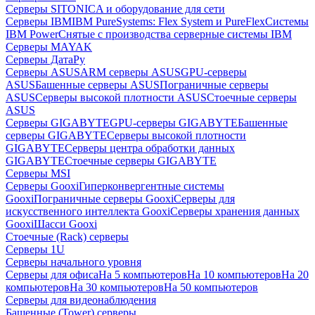
Серверы SITONICA и оборудование для сети
Серверы IBM
IBM PureSystems: Flex System и PureFlex
Системы
IBM Power
Снятые с производства серверные системы IBM
Серверы MAYAK
Серверы ДатаРу
Серверы ASUS
ARM серверы ASUS
GPU-серверы
ASUS
Башенные серверы ASUS
Пограничные серверы
ASUS
Серверы высокой плотности ASUS
Стоечные серверы
ASUS
Серверы GIGABYTE
GPU-серверы GIGABYTE
Башенные
серверы GIGABYTE
Серверы высокой плотности
GIGABYTE
Серверы центра обработки данных
GIGABYTE
Стоечные серверы GIGABYTE
Серверы MSI
Серверы Gooxi
Гиперконвергентные системы
Gooxi
Пограничные серверы Gooxi
Серверы для
искусственного интеллекта Gooxi
Серверы хранения данных
Gooxi
Шасси Gooxi
Стоечные (Rack) серверы
Серверы 1U
Серверы начального уровня
Серверы для офиса
На 5 компьютеров
На 10 компьютеров
На 20
компьютеров
На 30 компьютеров
На 50 компьютеров
Серверы для видеонаблюдения
Башенные (Tower) серверы