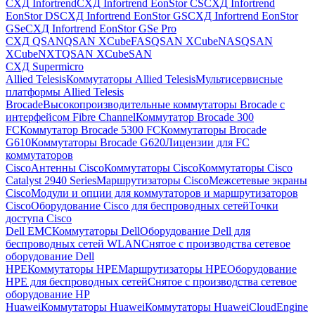
СХД Infortrend
СХД Infortrend EonStor CS
СХД Infortrend
EonStor DS
СХД Infortrend EonStor GS
СХД Infortrend EonStor
GSe
СХД Infortrend EonStor GSe Pro
СХД QSAN
QSAN XCubeFAS
QSAN XCubeNAS
QSAN
XCubeNXT
QSAN XCubeSAN
СХД Supermicro
Allied Telesis
Коммутаторы Allied Telesis
Мультисервисные
платформы Allied Telesis
Brocade
Высокопроизводительные коммутаторы Brocade с
интерфейсом Fibre Channel
Коммутатор Brocade 300
FC
Коммутатор Brocade 5300 FC
Коммутаторы Brocade
G610
Коммутаторы Brocade G620
Лицензии для FC
коммутаторов
Cisco
Антенны Cisco
Коммутаторы Cisco
Коммутаторы Cisco
Catalyst 2940 Series
Маршрутизаторы Cisco
Межсетевые экраны
Cisco
Модули и опции для коммутаторов и маршрутизаторов
Cisco
Оборудование Cisco для беспроводных сетей
Точки
доступа Cisco
Dell EMC
Коммутаторы Dell
Оборудование Dell для
беспроводных сетей WLAN
Снятое с производства сетевое
оборудование Dell
HPE
Коммутаторы HPE
Маршрутизаторы HPE
Оборудование
HPE для беспроводных сетей
Снятое с производства сетевое
оборудование HP
Huawei
Коммутаторы Huawei
Коммутаторы HuaweiCloudEngine