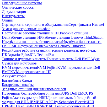
Операционные системы
Оптические кроссы
Документация
Инструменты
Опции
Сертификаты сервисного обслуживания
Сертификаты Huawei
Замки для серверных шкафов
Настольные рабочие станции и ПК
Рабочие станции
Dell
Рабочие станции HP
Рабочие станции Lenovo ThinkStation
Ноутбуки и планшеты бизнес-класса
Ноутбуки бизнес-класса
Dell EMC
Ноутбуки бизнес-класса Lenovo ThinkPad
Российские рабочие станции, тонкие клиенты, ноутбуки,
ПК
Aquarius
Fplus
ICL-Techno
iRu
Тонкие и нулевые клиенты
Тонкие клиенты Dell EMC Wyse
Сумки для ноутбуков
KVM-переключатели
KVM Fujitsu
KVM-переключатели Dell
EMC
KVM-переключатели HP
Аккумуляторы
Батарейные блоки
Батарейные шкафы
Зарядные станции для электромобилей
Источники бесперебойного питания
UPS Dell EMC
UPS
Fujitsu
Аксессуары для ИБП
Дополнительный батарейный
модуль для ИПБ IBM
ИБП APC by Schneider Electric
ИБП
HPE
ИБП Kehua
ИБП KStar
ИБП Lenovo
Российские ИБП