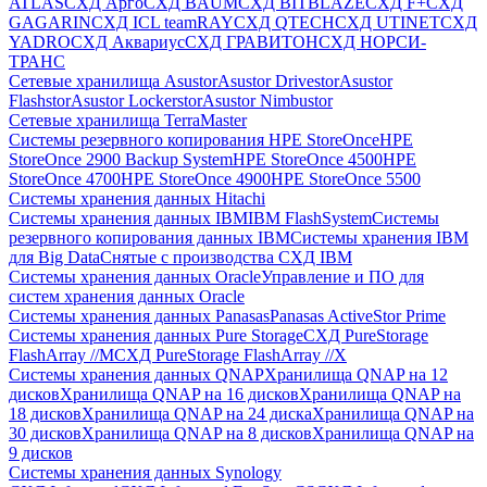
ATLAS
СХД Aрго
СХД BAUM
СХД BITBLAZE
СХД F+
СХД
GAGARIN
СХД ICL teamRAY
СХД QTECH
СХД UTINET
СХД
YADRO
СХД Аквариус
СХД ГРАВИТОН
СХД НОРСИ-
ТРАНС
Сетевые хранилища Asustor
Asustor Drivestor
Asustor
Flashstor
Asustor Lockerstor
Asustor Nimbustor
Сетевые хранилища TerraMaster
Системы резервного копирования HPE StoreOnce
HPE
StoreOnce 2900 Backup System
HPE StoreOnce 4500
HPE
StoreOnce 4700
HPE StoreOnce 4900
HPE StoreOnce 5500
Системы хранения данных Hitachi
Системы хранения данных IBM
IBM FlashSystem
Системы
резервного копирования данных IBM
Системы хранения IBM
для Big Data
Снятые с производства СХД IBM
Системы хранения данных Oracle
Управление и ПО для
систем хранения данных Oracle
Системы хранения данных Panasas
Panasas ActiveStor Prime
Системы хранения данных Pure Storage
СХД PureStorage
FlashArray //M
СХД PureStorage FlashArray //X
Системы хранения данных QNAP
Хранилища QNAP на 12
дисков
Хранилища QNAP на 16 дисков
Хранилища QNAP на
18 дисков
Хранилища QNAP на 24 диска
Хранилища QNAP на
30 дисков
Хранилища QNAP на 8 дисков
Хранилища QNAP на
9 дисков
Системы хранения данных Synology