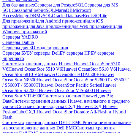
Для баз данных
Серверы для PostgreSQL
Серверы для MS
SQL
Cassandra
FirebirdSQL
MariaDB
Microsoft
Access
MongoDB
MySQL
Oracle Database
Redis
SQLite
Для приложений
для Android приложений
для iOS
приложений
для Java приложений
для Web приложений
для
Windows приложений
Серверы YADRO
Серверы Dahua
Серверы для 3D моделирования
Серверы БУ
БУ серверы Dell
БУ серверы HP
БУ серверы
Supermicro
Системы хранения данных Huawei
Huawei OceanStor 5310
V6
Huawei OceanStor 5510 V6
Huawei OceanStor 5610 V6
Huawei
OceanStor 6810 V6
Huawei OceanStor HDP3500E
Huawei
OceanStor N8500
Huawei OceanStor OceanStor S2600T / S5500T
/ S5600T / S5800T
Huawei OceanStor Pacific Series
Huawei
OceanStor S2200T
Huawei OceanStor VIS6600T
Huawei
OceanStor VTL6900
Системы хранения Huawei для Big
Data
Системы хранения данных Huawei начального и среднего
уровня
Снятые с производства СХД Huawei
СХД Huawei
FusionCube
СХД Huawei OceanStor Dorado: All-Flash и Hybrid
Flash
Системы хранения данных DELL EMC
Резервное копирование
и восстановление данных Dell EMC
Системы хранения