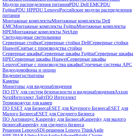
Модули распределения питания
PDU Dell EMC
PDU
Fujitsu
PDU HP
PDU Lenovo
Российские модули распределения
питания
Монтажные комплекты
Монтажные комплекты Dell
EMC
Монтажные комплекты Fujitsu
Монтажные комплекты
HPE
Монтажные комплекты NetApp
Светодиодные светильники
Серверные стойки
Серверные стойки Dell
Серверные стойки
Huawei
Снятые с производства стойки
Серверные шкафы
Серверные шкафы Fujitsu
Серверные шкафы
HPE
Серверные шкафы Huawei
Серверные шкафы
Lenovo
Снятые с производства шкафы
Стоечные системы APC
Видеодомофоны и опции
Видеорегистраторы
Камеры
Мониторы для видеонаблюдения
ПО ITV для систем безопасности и видеонаблюдения
Axxon
Next
Интеллект Лайт
ПО Интеллект
Термокожухи для камер
ПО ESET для Бизнеса
ESET для Крупного Бизнеса
ESET для
Малого Бизнеса
ESET для Среднего Бизнеса
ПО Антивирус Kaspersky для Бизнеса
Kaspersky для малого
бизнеса
Kaspersky для среднего бизнеса
Решения Lenovo
SDI-решения Lenovo ThinkAgile
HPE
3PAR
Alletra
Altair
Aruba
Athonet
Bright Cluster