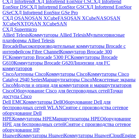
СХД Infortrend
СХД Infortrend EonStor CS
СХД Infortrend
EonStor DS
СХД Infortrend EonStor GS
СХД Infortrend EonStor
GSe
СХД Infortrend EonStor GSe Pro
СХД QSAN
QSAN XCubeFAS
QSAN XCubeNAS
QSAN
XCubeNXT
QSAN XCubeSAN
СХД Supermicro
Allied Telesis
Коммутаторы Allied Telesis
Мультисервисные
платформы Allied Telesis
Brocade
Высокопроизводительные коммутаторы Brocade с
интерфейсом Fibre Channel
Коммутатор Brocade 300
FC
Коммутатор Brocade 5300 FC
Коммутаторы Brocade
G610
Коммутаторы Brocade G620
Лицензии для FC
коммутаторов
Cisco
Антенны Cisco
Коммутаторы Cisco
Коммутаторы Cisco
Catalyst 2940 Series
Маршрутизаторы Cisco
Межсетевые экраны
Cisco
Модули и опции для коммутаторов и маршрутизаторов
Cisco
Оборудование Cisco для беспроводных сетей
Точки
доступа Cisco
Dell EMC
Коммутаторы Dell
Оборудование Dell для
беспроводных сетей WLAN
Снятое с производства сетевое
оборудование Dell
HPE
Коммутаторы HPE
Маршрутизаторы HPE
Оборудование
HPE для беспроводных сетей
Снятое с производства сетевое
оборудование HP
Huawei
Коммутаторы Huawei
Коммутаторы HuaweiCloudEngine