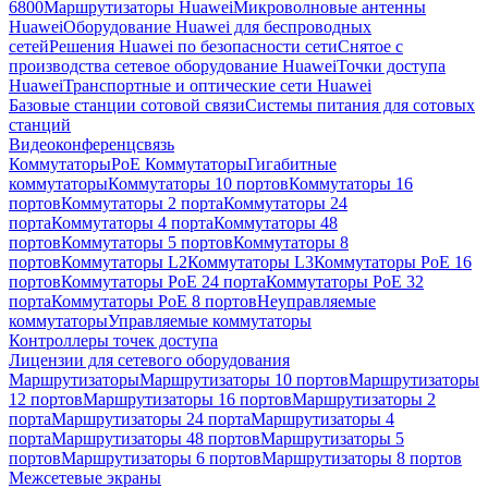
6800
Маршрутизаторы Huawei
Микроволновые антенны
Huawei
Оборудование Huawei для беспроводных
сетей
Решения Huawei по безопасности сети
Снятое с
производства сетевое оборудование Huawei
Точки доступа
Huawei
Транспортные и оптические сети Huawei
Базовые станции сотовой связи
Системы питания для сотовых
станций
Видеоконференцсвязь
Коммутаторы
PoE Коммутаторы
Гигабитные
коммутаторы
Коммутаторы 10 портов
Коммутаторы 16
портов
Коммутаторы 2 порта
Коммутаторы 24
порта
Коммутаторы 4 порта
Коммутаторы 48
портов
Коммутаторы 5 портов
Коммутаторы 8
портов
Коммутаторы L2
Коммутаторы L3
Коммутаторы PoE 16
портов
Коммутаторы PoE 24 порта
Коммутаторы PoE 32
порта
Коммутаторы PoE 8 портов
Неуправляемые
коммутаторы
Управляемые коммутаторы
Контроллеры точек доступа
Лицензии для сетевого оборудования
Маршрутизаторы
Маршрутизаторы 10 портов
Маршрутизаторы
12 портов
Маршрутизаторы 16 портов
Маршрутизаторы 2
порта
Маршрутизаторы 24 порта
Маршрутизаторы 4
порта
Маршрутизаторы 48 портов
Маршрутизаторы 5
портов
Маршрутизаторы 6 портов
Маршрутизаторы 8 портов
Межсетевые экраны