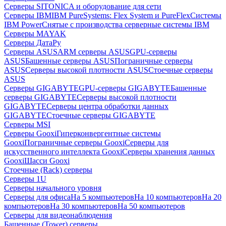
Серверы SITONICA и оборудование для сети
Серверы IBM
IBM PureSystems: Flex System и PureFlex
Системы
IBM Power
Снятые с производства серверные системы IBM
Серверы MAYAK
Серверы ДатаРу
Серверы ASUS
ARM серверы ASUS
GPU-серверы
ASUS
Башенные серверы ASUS
Пограничные серверы
ASUS
Серверы высокой плотности ASUS
Стоечные серверы
ASUS
Серверы GIGABYTE
GPU-серверы GIGABYTE
Башенные
серверы GIGABYTE
Серверы высокой плотности
GIGABYTE
Серверы центра обработки данных
GIGABYTE
Стоечные серверы GIGABYTE
Серверы MSI
Серверы Gooxi
Гиперконвергентные системы
Gooxi
Пограничные серверы Gooxi
Серверы для
искусственного интеллекта Gooxi
Серверы хранения данных
Gooxi
Шасси Gooxi
Стоечные (Rack) серверы
Серверы 1U
Серверы начального уровня
Серверы для офиса
На 5 компьютеров
На 10 компьютеров
На 20
компьютеров
На 30 компьютеров
На 50 компьютеров
Серверы для видеонаблюдения
Башенные (Tower) серверы