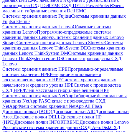
данных Dell EMC начального и среднего уровня
Снятые с
производства СХД Dell EMC
СХД DELL PowerProtect
Флеш-
массивы и гибридные решения Dell EMC
Системы хранения данных Fujitsu
Системы хранения данных
Fujitsu Eternus
Системы хранения данных Lenovo
Облачные системы
хранения Lenovo
Программно-определяемые системы
хранения данных Lenovo
Системы хранения данных Lenovo
Storage
Системы хранения данных Lenovo Storwize
Системы
хранения данных Lenovo ThinkSystem DE
Системы хранения
данных Lenovo ThinkSystem DM
Системы хранения данных
Lenovo ThinkSystem серии DS
Снятые с производства СХД
Lenovo
Системы хранения данных HPE
Программно-определяемые
системы хранения HPE
Резервное копирование и
восстановление данных HPE
Системы хранения данных
начального и среднего уровня HPE
Снятые с производства
СХД HPE
Флеш-массивы и гибридные решения HPE
Cистемы хранения данных NetApp
Гибридные флеш массивы
хранения NetApp FAS
Снятые с производства СХД
NetApp
Флеш-системы хранения NetApp All-Flash
Дисковые полки (JBOD)
Дисковые полки AIC
Дисковые полки
Areca
Дисковые полки DELL
Дисковые полки HP
(HPE)
Дисковые полки INFORTREND
Дисковые полки Lenovo
Российские системы хранения данных
СХД AeroDisk
СХД