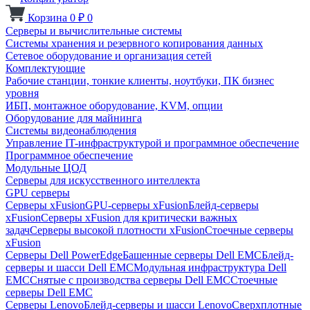
Корзина
0
₽
0
Серверы и вычислительные системы
Системы хранения и резервного копирования данных
Сетевое оборудование и организация сетей
Комплектующие
Рабочие станции, тонкие клиенты, ноутбуки, ПК бизнес
уровня
ИБП, монтажное оборудование, KVM, опции
Оборудование для майнинга
Системы видеонаблюдения
Управление IT-инфраструктурой и программное обеспечение
Программное обеспечение
Модульные ЦОД
Серверы для искусственного интеллекта
GPU серверы
Серверы xFusion
GPU-серверы xFusion
Блейд-серверы
xFusion
Серверы xFusion для критически важных
задач
Серверы высокой плотности xFusion
Стоечные серверы
xFusion
Серверы Dell PowerEdge
Башенные серверы Dell EMC
Блейд-
серверы и шасси Dell EMC
Модульная инфраструктура Dell
EMC
Снятые с производства серверы Dell EMC
Стоечные
серверы Dell EMC
Серверы Lenovo
Блейд-серверы и шасси Lenovo
Сверхплотные