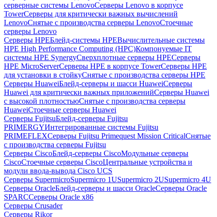
серверные системы Lenovo
Серверы Lenovo в корпусе
Tower
Серверы для критически важных вычислений
Lenovo
Снятые с производства серверы Lenovo
Стоечные
серверы Lenovo
Серверы HPE
Блейд-системы HPE
Вычислительные системы
HPE High Performance Computing (HPC)
Компонуемые IT
системы HPE Synergy
Сверхплотные серверы HPE
Серверы
HPE MicroServer
Серверы HPE в корпусе Tower
Серверы HPE
для установки в стойку
Снятые с производства серверы HPE
Серверы Huawei
Блейд-серверы и шасси Huawei
Серверы
Huawei для критически важных приложений
Серверы Huawei
с высокой плотностью
Снятые с производства серверы
Huawei
Стоечные серверы Huawei
Серверы Fujitsu
Блейд-серверы Fujitsu
PRIMERGY
Интегрированные системы Fujitsu
PRIMEFLEX
Серверы Fujitsu Primequest Mission Critical
Снятые
с производства серверы Fujitsu
Серверы Cisco
Блейд-серверы Cisco
Модульные серверы
Cisco
Стоечные серверы Cisco
Центральные устройства и
модули ввода-вывода Cisco UCS
Серверы Supermicro
Supermicro 1U
Supermicro 2U
Supermicro 4U
Серверы Oracle
Блейд-серверы и шасси Oracle
Серверы Oracle
SPARC
Серверы Oracle x86
Серверы Crusader
Серверы Rikor