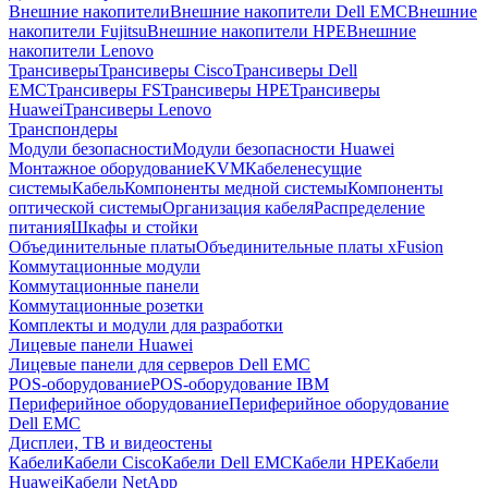
Внешние накопители
Внешние накопители Dell EMC
Внешние
накопители Fujitsu
Внешние накопители HPE
Внешние
накопители Lenovo
Трансиверы
Трансиверы Cisco
Трансиверы Dell
EMC
Трансиверы FS
Трансиверы HPE
Трансиверы
Huawei
Трансиверы Lenovo
Транспондеры
Модули безопасности
Модули безопасности Huawei
Монтажное оборудование
KVM
Кабеленесущие
системы
Кабель
Компоненты медной системы
Компоненты
оптической системы
Организация кабеля
Распределение
питания
Шкафы и стойки
Объединительные платы
Объединительные платы xFusion
Коммутационные модули
Коммутационные панели
Коммутационные розетки
Комплекты и модули для разработки
Лицевые панели Huawei
Лицевые панели для серверов Dell EMC
POS-оборудование
POS-оборудование IBM
Периферийное оборудование
Периферийное оборудование
Dell EMC
Дисплеи, ТВ и видеостены
Кабели
Кабели Cisco
Кабели Dell EMC
Кабели HPE
Кабели
Huawei
Кабели NetApp