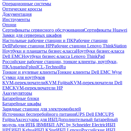
Операционные системы
Оптические кроссы
Документация
Инструменты
Опции
Сертификаты сервисного обслуживания
Сертификаты Huawei
Замки для серверных шкафов
Настольные рабочие станции и ПК
Рабочие станции
Dell
Рабочие станции HP
Рабочие станции Lenovo ThinkStation
Ноутбуки и планшеты бизнес-класса
Ноутбуки бизнес-класса
Dell EMC
Ноутбуки бизнес-класса Lenovo ThinkPad
Российские рабочие станции, тонкие клиенты, ноутбуки,
ПК
Aquarius
Fplus
ICL-Techno
iRu
Тонкие и нулевые клиенты
Тонкие клиенты Dell EMC Wyse
Сумки для ноутбуков
KVM-переключатели
KVM Fujitsu
KVM-переключатели Dell
EMC
KVM-переключатели HP
Аккумуляторы
Батарейные блоки
Батарейные шкафы
Зарядные станции для электромобилей
Источники бесперебойного питания
UPS Dell EMC
UPS
Fujitsu
Аксессуары для ИБП
Дополнительный батарейный
модуль для ИПБ IBM
ИБП APC by Schneider Electric
ИБП
HPE
ИБП Kehua
ИБП KStar
ИБП Lenovo
Российские ИБП