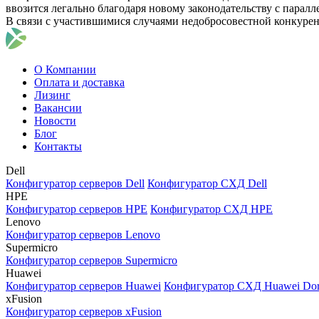
ввозится легально благодаря новому законодательству с парал
В связи с участившимися случаями недобросовестной конкуре
О Компании
Оплата и доставка
Лизинг
Вакансии
Новости
Блог
Контакты
Dell
Конфигуратор серверов Dell
Конфигуратор СХД Dell
HPE
Конфигуратор серверов HPE
Конфигуратор СХД HPE
Lenovo
Конфигуратор серверов Lenovo
Supermicro
Конфигуратор серверов Supermicro
Huawei
Конфигуратор серверов Huawei
Конфигуратор СХД Huawei Do
xFusion
Конфигуратор серверов xFusion