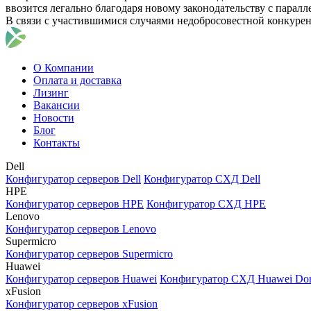
ввозится легально благодаря новому законодательству с парал
В связи с участившимися случаями недобросовестной конкуре
О Компании
Оплата и доставка
Лизинг
Вакансии
Новости
Блог
Контакты
Dell
Конфигуратор серверов Dell
Конфигуратор СХД Dell
HPE
Конфигуратор серверов HPE
Конфигуратор СХД HPE
Lenovo
Конфигуратор серверов Lenovo
Supermicro
Конфигуратор серверов Supermicro
Huawei
Конфигуратор серверов Huawei
Конфигуратор СХД Huawei Do
xFusion
Конфигуратор серверов xFusion